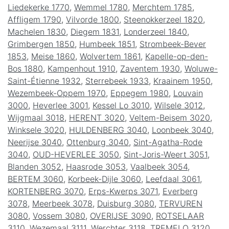
Liedekerke 1770
,
Wemmel 1780
,
Merchtem 1785
,
Affligem 1790
,
Vilvorde 1800
,
Steenokkerzeel 1820
,
Machelen 1830
,
Diegem 1831
,
Londerzeel 1840
,
Grimbergen 1850
,
Humbeek 1851
,
Strombeek-Bever
1853
,
Meise 1860
,
Wolvertem 1861
,
Kapelle-op-den-
Bos 1880
,
Kampenhout 1910
,
Zaventem 1930
,
Woluwe-
Saint-Étienne 1932
,
Sterrebeek 1933
,
Kraainem 1950
,
Wezembeek-Oppem 1970
,
Eppegem 1980
,
Louvain
3000
,
Heverlee 3001
,
Kessel Lo 3010
,
Wilsele 3012
,
Wijgmaal 3018
,
HERENT 3020
,
Veltem-Beisem 3020
,
Winksele 3020
,
HULDENBERG 3040
,
Loonbeek 3040
,
Neerijse 3040
,
Ottenburg 3040
,
Sint-Agatha-Rode
3040
,
OUD-HEVERLEE 3050
,
Sint-Joris-Weert 3051
,
Blanden 3052
,
Haasrode 3053
,
Vaalbeek 3054
,
BERTEM 3060
,
Korbeek-Dijle 3060
,
Leefdaal 3061
,
KORTENBERG 3070
,
Erps-Kwerps 3071
,
Everberg
3078
,
Meerbeek 3078
,
Duisburg 3080
,
TERVUREN
3080
,
Vossem 3080
,
OVERIJSE 3090
,
ROTSELAAR
3110
,
Wezemaal 3111
,
Werchter 3118
,
TREMELO 3120
,