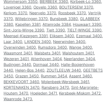
Wommersom 3350
,
BIERBEEK 3360
,
Korbeek-Lo 3360
,
Lovenjoel 3360
,
Opvelp 3360
,
BOUTERSEM 3370
,
Kerkom 3370
,
Neervelp 3370
,
Roosbeek 3370
,
Vertrijk
3370
,
Willebringen 3370
,
Bunsbeek 3380
,
GLABBEEK
3380
,
Kapellen 3381
,
Attenrode 3384
,
Houwaart 3390
,
Sint-Joris-Winge 3390
,
Tielt 3390
,
TIELT-WINGE 3390
,
Meensel-Kiezegem 3391
,
Eliksem 3400
,
Ezemaal 3400
,
Laar 3400
,
LANDEN 3400
,
Neerwinden 3400
,
Overwinden 3400
,
Rumsdorp 3400
,
Wange 3400
,
Waasmont 3401
,
Walsbets 3401
,
Walshoutem 3401
,
Wezeren 3401
,
Attenhoven 3404
,
Neerlanden 3404
,
Budingen 3440
,
Dormaal 3440
,
Halle-Booienhoven
3440
,
Helen-Bos 3440
,
ZOUTLEEUW 3440
,
GEETBETS
3450
,
Grazen 3450
,
Rummen 3454
,
Assent 3460
,
BEKKEVOORT 3460
,
Molenbeek-Wersbeek 3461
,
KORTENAKEN 3470
,
Ransberg 3470
,
Sint-Margriete-
Houtem 3470
,
Hoeleden 3471
,
Kersbeek-Miskom 3472
,
Waanrode 3473
,