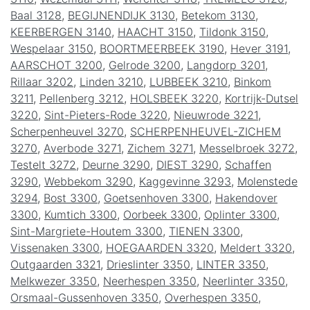
Baal 3128
,
BEGIJNENDIJK 3130
,
Betekom 3130
,
KEERBERGEN 3140
,
HAACHT 3150
,
Tildonk 3150
,
Wespelaar 3150
,
BOORTMEERBEEK 3190
,
Hever 3191
,
AARSCHOT 3200
,
Gelrode 3200
,
Langdorp 3201
,
Rillaar 3202
,
Linden 3210
,
LUBBEEK 3210
,
Binkom
3211
,
Pellenberg 3212
,
HOLSBEEK 3220
,
Kortrijk-Dutsel
3220
,
Sint-Pieters-Rode 3220
,
Nieuwrode 3221
,
Scherpenheuvel 3270
,
SCHERPENHEUVEL-ZICHEM
3270
,
Averbode 3271
,
Zichem 3271
,
Messelbroek 3272
,
Testelt 3272
,
Deurne 3290
,
DIEST 3290
,
Schaffen
3290
,
Webbekom 3290
,
Kaggevinne 3293
,
Molenstede
3294
,
Bost 3300
,
Goetsenhoven 3300
,
Hakendover
3300
,
Kumtich 3300
,
Oorbeek 3300
,
Oplinter 3300
,
Sint-Margriete-Houtem 3300
,
TIENEN 3300
,
Vissenaken 3300
,
HOEGAARDEN 3320
,
Meldert 3320
,
Outgaarden 3321
,
Drieslinter 3350
,
LINTER 3350
,
Melkwezer 3350
,
Neerhespen 3350
,
Neerlinter 3350
,
Orsmaal-Gussenhoven 3350
,
Overhespen 3350
,