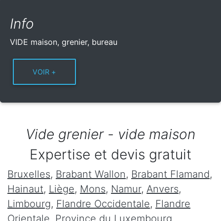
Info
VIDE maison, grenier, bureau
Vide grenier - vide maison
Expertise et devis gratuit
Bruxelles
,
Brabant Wallon
,
Brabant Flamand
,
Hainaut
,
Liège
,
Mons
,
Namur
,
Anvers
,
Limbourg
,
Flandre Occidentale
,
Flandre
Orientale
,
Province du Luxembourg