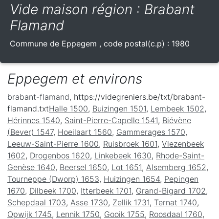
Vide maison région : Brabant
Flamand
Commune de
Eppegem
, code postal(c.p) :
1980
Eppegem et environs
brabant-flamand
, https://videgreniers.be/txt/brabant-
flamand.txt
Halle 1500
,
Buizingen 1501
,
Lembeek 1502
,
Hérinnes 1540
,
Saint-Pierre-Capelle 1541
,
Biévène
(Bever) 1547
,
Hoeilaart 1560
,
Gammerages 1570
,
Leeuw-Saint-Pierre 1600
,
Ruisbroek 1601
,
Vlezenbeek
1602
,
Drogenbos 1620
,
Linkebeek 1630
,
Rhode-Saint-
Genèse 1640
,
Beersel 1650
,
Lot 1651
,
Alsemberg 1652
,
Tourneppe (Dworp) 1653
,
Huizingen 1654
,
Pepingen
1670
,
Dilbeek 1700
,
Itterbeek 1701
,
Grand-Bigard 1702
,
Schepdaal 1703
,
Asse 1730
,
Zellik 1731
,
Ternat 1740
,
Opwijk 1745
,
Lennik 1750
,
Gooik 1755
,
Roosdaal 1760
,