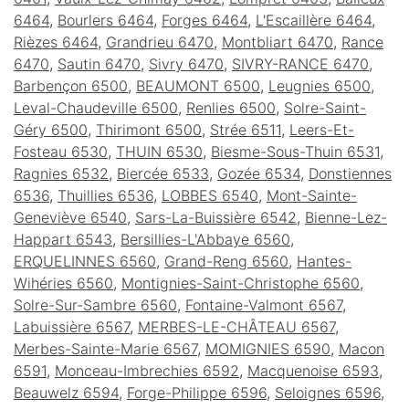
6464
,
Bourlers 6464
,
Forges 6464
,
L'Escaillère 6464
,
Rièzes 6464
,
Grandrieu 6470
,
Montbliart 6470
,
Rance
6470
,
Sautin 6470
,
Sivry 6470
,
SIVRY-RANCE 6470
,
Barbençon 6500
,
BEAUMONT 6500
,
Leugnies 6500
,
Leval-Chaudeville 6500
,
Renlies 6500
,
Solre-Saint-
Géry 6500
,
Thirimont 6500
,
Strée 6511
,
Leers-Et-
Fosteau 6530
,
THUIN 6530
,
Biesme-Sous-Thuin 6531
,
Ragnies 6532
,
Biercée 6533
,
Gozée 6534
,
Donstiennes
6536
,
Thuillies 6536
,
LOBBES 6540
,
Mont-Sainte-
Geneviève 6540
,
Sars-La-Buissière 6542
,
Bienne-Lez-
Happart 6543
,
Bersillies-L'Abbaye 6560
,
ERQUELINNES 6560
,
Grand-Reng 6560
,
Hantes-
Wihéries 6560
,
Montignies-Saint-Christophe 6560
,
Solre-Sur-Sambre 6560
,
Fontaine-Valmont 6567
,
Labuissière 6567
,
MERBES-LE-CHÂTEAU 6567
,
Merbes-Sainte-Marie 6567
,
MOMIGNIES 6590
,
Macon
6591
,
Monceau-Imbrechies 6592
,
Macquenoise 6593
,
Beauwelz 6594
,
Forge-Philippe 6596
,
Seloignes 6596
,