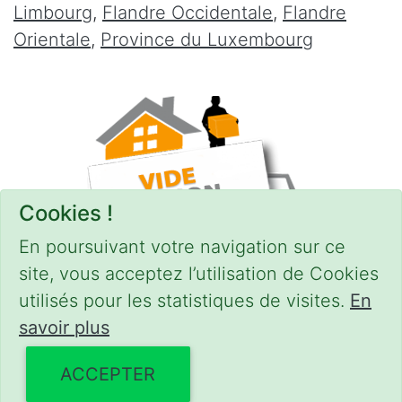
Limbourg
,
Flandre Occidentale
,
Flandre
Orientale
,
Province du Luxembourg
Cookies !
En poursuivant votre navigation sur ce
site, vous acceptez l’utilisation de Cookies
utilisés pour les statistiques de visites.
En
savoir plus
CONDITIONS
-
SITEMAP
© 2018–2026
videgreniers.be
ACCEPTER
Powered by Euro Web Page