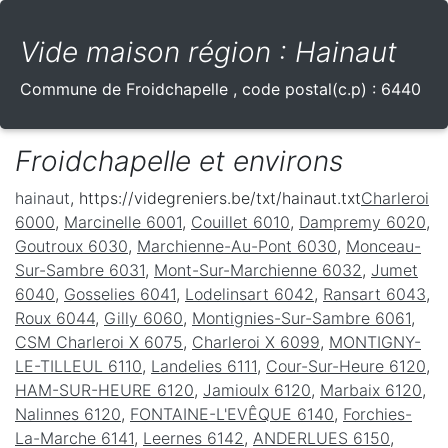
Vide maison région : Hainaut
Commune de
Froidchapelle
, code postal(c.p) :
6440
Froidchapelle et environs
hainaut
, https://videgreniers.be/txt/hainaut.txt
Charleroi
6000
,
Marcinelle 6001
,
Couillet 6010
,
Dampremy 6020
,
Goutroux 6030
,
Marchienne-Au-Pont 6030
,
Monceau-
Sur-Sambre 6031
,
Mont-Sur-Marchienne 6032
,
Jumet
6040
,
Gosselies 6041
,
Lodelinsart 6042
,
Ransart 6043
,
Roux 6044
,
Gilly 6060
,
Montignies-Sur-Sambre 6061
,
CSM Charleroi X 6075
,
Charleroi X 6099
,
MONTIGNY-
LE-TILLEUL 6110
,
Landelies 6111
,
Cour-Sur-Heure 6120
,
HAM-SUR-HEURE 6120
,
Jamioulx 6120
,
Marbaix 6120
,
Nalinnes 6120
,
FONTAINE-L'EVÊQUE 6140
,
Forchies-
La-Marche 6141
,
Leernes 6142
,
ANDERLUES 6150
,