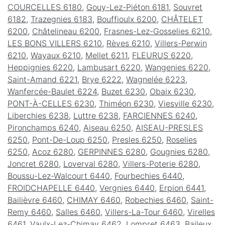
COURCELLES 6180
,
Gouy-Lez-Piéton 6181
,
Souvret
6182
,
Trazegnies 6183
,
Bouffioulx 6200
,
CHÂTELET
6200
,
Châtelineau 6200
,
Frasnes-Lez-Gosselies 6210
,
LES BONS VILLERS 6210
,
Rèves 6210
,
Villers-Perwin
6210
,
Wayaux 6210
,
Mellet 6211
,
FLEURUS 6220
,
Heppignies 6220
,
Lambusart 6220
,
Wangenies 6220
,
Saint-Amand 6221
,
Brye 6222
,
Wagnelée 6223
,
Wanfercée-Baulet 6224
,
Buzet 6230
,
Obaix 6230
,
PONT-À-CELLES 6230
,
Thiméon 6230
,
Viesville 6230
,
Liberchies 6238
,
Luttre 6238
,
FARCIENNES 6240
,
Pironchamps 6240
,
Aiseau 6250
,
AISEAU-PRESLES
6250
,
Pont-De-Loup 6250
,
Presles 6250
,
Roselies
6250
,
Acoz 6280
,
GERPINNES 6280
,
Gougnies 6280
,
Joncret 6280
,
Loverval 6280
,
Villers-Poterie 6280
,
Boussu-Lez-Walcourt 6440
,
Fourbechies 6440
,
FROIDCHAPELLE 6440
,
Vergnies 6440
,
Erpion 6441
,
Bailièvre 6460
,
CHIMAY 6460
,
Robechies 6460
,
Saint-
Remy 6460
,
Salles 6460
,
Villers-La-Tour 6460
,
Virelles
6461
,
Vaulx-Lez-Chimay 6462
,
Lompret 6463
,
Baileux