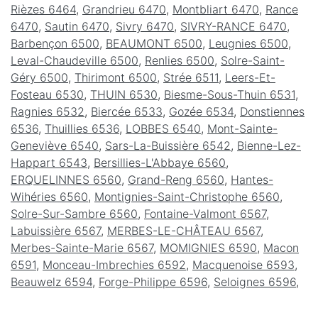
Rièzes 6464
,
Grandrieu 6470
,
Montbliart 6470
,
Rance
6470
,
Sautin 6470
,
Sivry 6470
,
SIVRY-RANCE 6470
,
Barbençon 6500
,
BEAUMONT 6500
,
Leugnies 6500
,
Leval-Chaudeville 6500
,
Renlies 6500
,
Solre-Saint-
Géry 6500
,
Thirimont 6500
,
Strée 6511
,
Leers-Et-
Fosteau 6530
,
THUIN 6530
,
Biesme-Sous-Thuin 6531
,
Ragnies 6532
,
Biercée 6533
,
Gozée 6534
,
Donstiennes
6536
,
Thuillies 6536
,
LOBBES 6540
,
Mont-Sainte-
Geneviève 6540
,
Sars-La-Buissière 6542
,
Bienne-Lez-
Happart 6543
,
Bersillies-L'Abbaye 6560
,
ERQUELINNES 6560
,
Grand-Reng 6560
,
Hantes-
Wihéries 6560
,
Montignies-Saint-Christophe 6560
,
Solre-Sur-Sambre 6560
,
Fontaine-Valmont 6567
,
Labuissière 6567
,
MERBES-LE-CHÂTEAU 6567
,
Merbes-Sainte-Marie 6567
,
MOMIGNIES 6590
,
Macon
6591
,
Monceau-Imbrechies 6592
,
Macquenoise 6593
,
Beauwelz 6594
,
Forge-Philippe 6596
,
Seloignes 6596
,