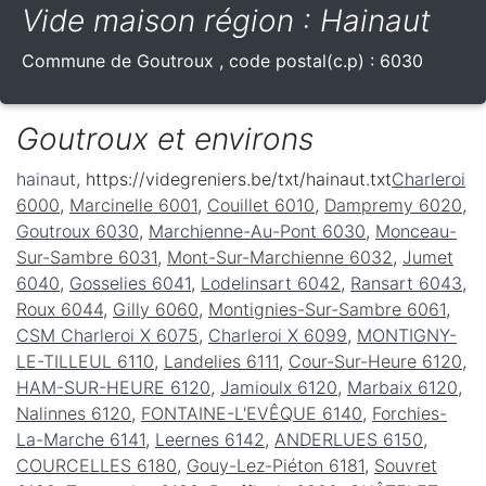
Vide maison région : Hainaut
Commune de
Goutroux
, code postal(c.p) :
6030
Goutroux et environs
hainaut
, https://videgreniers.be/txt/hainaut.txt
Charleroi
6000
,
Marcinelle 6001
,
Couillet 6010
,
Dampremy 6020
,
Goutroux 6030
,
Marchienne-Au-Pont 6030
,
Monceau-
Sur-Sambre 6031
,
Mont-Sur-Marchienne 6032
,
Jumet
6040
,
Gosselies 6041
,
Lodelinsart 6042
,
Ransart 6043
,
Roux 6044
,
Gilly 6060
,
Montignies-Sur-Sambre 6061
,
CSM Charleroi X 6075
,
Charleroi X 6099
,
MONTIGNY-
LE-TILLEUL 6110
,
Landelies 6111
,
Cour-Sur-Heure 6120
,
HAM-SUR-HEURE 6120
,
Jamioulx 6120
,
Marbaix 6120
,
Nalinnes 6120
,
FONTAINE-L'EVÊQUE 6140
,
Forchies-
La-Marche 6141
,
Leernes 6142
,
ANDERLUES 6150
,
COURCELLES 6180
,
Gouy-Lez-Piéton 6181
,
Souvret