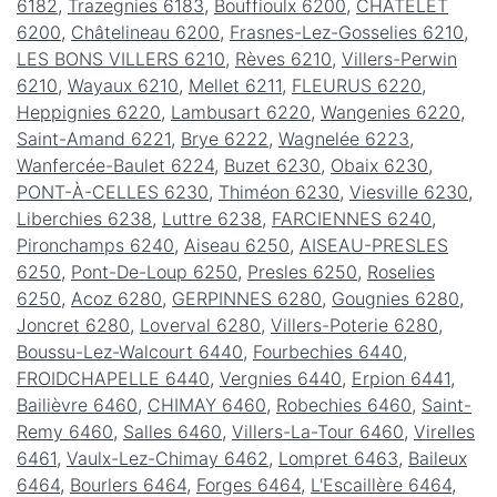
6182
,
Trazegnies 6183
,
Bouffioulx 6200
,
CHÂTELET
6200
,
Châtelineau 6200
,
Frasnes-Lez-Gosselies 6210
,
LES BONS VILLERS 6210
,
Rèves 6210
,
Villers-Perwin
6210
,
Wayaux 6210
,
Mellet 6211
,
FLEURUS 6220
,
Heppignies 6220
,
Lambusart 6220
,
Wangenies 6220
,
Saint-Amand 6221
,
Brye 6222
,
Wagnelée 6223
,
Wanfercée-Baulet 6224
,
Buzet 6230
,
Obaix 6230
,
PONT-À-CELLES 6230
,
Thiméon 6230
,
Viesville 6230
,
Liberchies 6238
,
Luttre 6238
,
FARCIENNES 6240
,
Pironchamps 6240
,
Aiseau 6250
,
AISEAU-PRESLES
6250
,
Pont-De-Loup 6250
,
Presles 6250
,
Roselies
6250
,
Acoz 6280
,
GERPINNES 6280
,
Gougnies 6280
,
Joncret 6280
,
Loverval 6280
,
Villers-Poterie 6280
,
Boussu-Lez-Walcourt 6440
,
Fourbechies 6440
,
FROIDCHAPELLE 6440
,
Vergnies 6440
,
Erpion 6441
,
Bailièvre 6460
,
CHIMAY 6460
,
Robechies 6460
,
Saint-
Remy 6460
,
Salles 6460
,
Villers-La-Tour 6460
,
Virelles
6461
,
Vaulx-Lez-Chimay 6462
,
Lompret 6463
,
Baileux
6464
,
Bourlers 6464
,
Forges 6464
,
L'Escaillère 6464
,