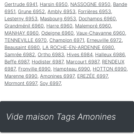
Gertrude 6941
,
Harsin 6950
,
NASSOGNE 6950
,
Bande
6951
,
Grune 6952
,
Ambly 6953
,
Forrières 6953
,
Lesterny 6953
,
Masbourg 6953
,
Dochamps 6960
,
Grandménil 6960
,
Harre 6960
,
Malempré 6960
,
MANHAY 6960
,
Odeigne 6960
,
Vaux-Chavanne 6960
,
TENNEVILLE 6970
,
Champlon 6971
,
Erneuville 6972
,
Beausaint 6980
,
LA ROCHE-EN-ARDENNE 6980
,
Samrée 6982
,
Ortho 6983
,
Hives 6984
,
Halleux 6986
,
Beffe 6987
,
Hodister 6987
,
Marcourt 6987
,
RENDEUX
6987
,
Fronville 6990
,
Hampteau 6990
,
HOTTON 6990
,
Marenne 6990
,
Amonines 6997
,
EREZÉE 6997
,
Mormont 6997
,
Soy 6997
,
Vide maison Tags Amonines