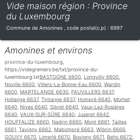
Vide maison région : Province
du Luxembourg
Commune de
Amonines
, code postal(c.p) :
6997
Amonines et environs
province-du-luxembourg
,
https://videgreniers.be/txt/province-du-
luxembourg.txt
BASTOGNE 6600
,
Longvilly 6600
,
Noville 6600
,
Villers-La-Bonne-Eau 6600
,
Wardin
6600
,
MARTELANGE 6630
,
FAUVILLERS 6637
,
Hollange 6637
,
Tintange 6637
,
Hompré 6640
,
Morhet
6640
,
Nives 6640
,
Sibret 6640
,
Vaux-Lez-Rosières
6640
,
VAUX-SUR-SÛRE 6640
,
Juseret 6642
,
HOUFFALIZE 6660
,
Nadrin 6660
,
Mont 6661
,
Tailles
6661
,
Tavigny 6662
,
Mabompré 6663
,
Wibrin 6666
,
GOUVY 6670
,
Limerlé 6670
,
Bovigny 6671
,
Beho 6672
,