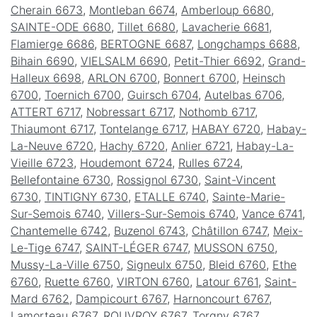
Cherain 6673
,
Montleban 6674
,
Amberloup 6680
,
SAINTE-ODE 6680
,
Tillet 6680
,
Lavacherie 6681
,
Flamierge 6686
,
BERTOGNE 6687
,
Longchamps 6688
,
Bihain 6690
,
VIELSALM 6690
,
Petit-Thier 6692
,
Grand-
Halleux 6698
,
ARLON 6700
,
Bonnert 6700
,
Heinsch
6700
,
Toernich 6700
,
Guirsch 6704
,
Autelbas 6706
,
ATTERT 6717
,
Nobressart 6717
,
Nothomb 6717
,
Thiaumont 6717
,
Tontelange 6717
,
HABAY 6720
,
Habay-
La-Neuve 6720
,
Hachy 6720
,
Anlier 6721
,
Habay-La-
Vieille 6723
,
Houdemont 6724
,
Rulles 6724
,
Bellefontaine 6730
,
Rossignol 6730
,
Saint-Vincent
6730
,
TINTIGNY 6730
,
ETALLE 6740
,
Sainte-Marie-
Sur-Semois 6740
,
Villers-Sur-Semois 6740
,
Vance 6741
,
Chantemelle 6742
,
Buzenol 6743
,
Châtillon 6747
,
Meix-
Le-Tige 6747
,
SAINT-LÉGER 6747
,
MUSSON 6750
,
Mussy-La-Ville 6750
,
Signeulx 6750
,
Bleid 6760
,
Ethe
6760
,
Ruette 6760
,
VIRTON 6760
,
Latour 6761
,
Saint-
Mard 6762
,
Dampicourt 6767
,
Harnoncourt 6767
,
Lamorteau 6767
,
ROUVROY 6767
,
Torgny 6767
,