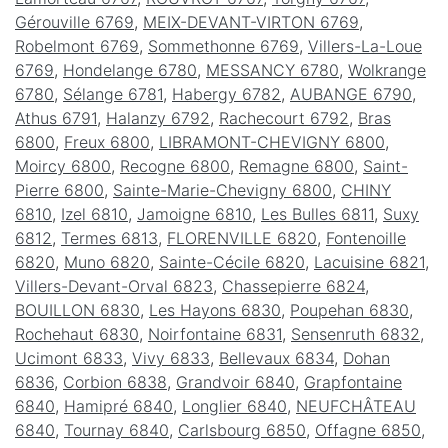
Gérouville 6769
,
MEIX-DEVANT-VIRTON 6769
,
Robelmont 6769
,
Sommethonne 6769
,
Villers-La-Loue
6769
,
Hondelange 6780
,
MESSANCY 6780
,
Wolkrange
6780
,
Sélange 6781
,
Habergy 6782
,
AUBANGE 6790
,
Athus 6791
,
Halanzy 6792
,
Rachecourt 6792
,
Bras
6800
,
Freux 6800
,
LIBRAMONT-CHEVIGNY 6800
,
Moircy 6800
,
Recogne 6800
,
Remagne 6800
,
Saint-
Pierre 6800
,
Sainte-Marie-Chevigny 6800
,
CHINY
6810
,
Izel 6810
,
Jamoigne 6810
,
Les Bulles 6811
,
Suxy
6812
,
Termes 6813
,
FLORENVILLE 6820
,
Fontenoille
6820
,
Muno 6820
,
Sainte-Cécile 6820
,
Lacuisine 6821
,
Villers-Devant-Orval 6823
,
Chassepierre 6824
,
BOUILLON 6830
,
Les Hayons 6830
,
Poupehan 6830
,
Rochehaut 6830
,
Noirfontaine 6831
,
Sensenruth 6832
,
Ucimont 6833
,
Vivy 6833
,
Bellevaux 6834
,
Dohan
6836
,
Corbion 6838
,
Grandvoir 6840
,
Grapfontaine
6840
,
Hamipré 6840
,
Longlier 6840
,
NEUFCHÂTEAU
6840
,
Tournay 6840
,
Carlsbourg 6850
,
Offagne 6850
,