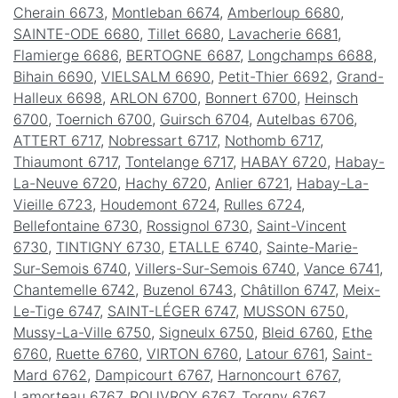
Cherain 6673
,
Montleban 6674
,
Amberloup 6680
,
SAINTE-ODE 6680
,
Tillet 6680
,
Lavacherie 6681
,
Flamierge 6686
,
BERTOGNE 6687
,
Longchamps 6688
,
Bihain 6690
,
VIELSALM 6690
,
Petit-Thier 6692
,
Grand-
Halleux 6698
,
ARLON 6700
,
Bonnert 6700
,
Heinsch
6700
,
Toernich 6700
,
Guirsch 6704
,
Autelbas 6706
,
ATTERT 6717
,
Nobressart 6717
,
Nothomb 6717
,
Thiaumont 6717
,
Tontelange 6717
,
HABAY 6720
,
Habay-
La-Neuve 6720
,
Hachy 6720
,
Anlier 6721
,
Habay-La-
Vieille 6723
,
Houdemont 6724
,
Rulles 6724
,
Bellefontaine 6730
,
Rossignol 6730
,
Saint-Vincent
6730
,
TINTIGNY 6730
,
ETALLE 6740
,
Sainte-Marie-
Sur-Semois 6740
,
Villers-Sur-Semois 6740
,
Vance 6741
,
Chantemelle 6742
,
Buzenol 6743
,
Châtillon 6747
,
Meix-
Le-Tige 6747
,
SAINT-LÉGER 6747
,
MUSSON 6750
,
Mussy-La-Ville 6750
,
Signeulx 6750
,
Bleid 6760
,
Ethe
6760
,
Ruette 6760
,
VIRTON 6760
,
Latour 6761
,
Saint-
Mard 6762
,
Dampicourt 6767
,
Harnoncourt 6767
,
Lamorteau 6767
,
ROUVROY 6767
,
Torgny 6767
,