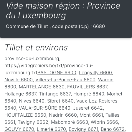
Vide maison région : Province
du Luxembourg
Commune de
Tillet
, code postal(c.p) :
6680
Tillet et environs
province-du-luxembourg
,
https://videgreniers.be/txt/province-du-
luxembourg.txt
BASTOGNE 6600
,
Longvilly 6600
,
Noville 6600
,
Villers-La-Bonne-Eau 6600
,
Wardin
6600
,
MARTELANGE 6630
,
FAUVILLERS 6637
,
Hollange 6637
,
Tintange 6637
,
Hompré 6640
,
Morhet
6640
,
Nives 6640
,
Sibret 6640
,
Vaux-Lez-Rosières
6640
,
VAUX-SUR-SÛRE 6640
,
Juseret 6642
,
HOUFFALIZE 6660
,
Nadrin 6660
,
Mont 6661
,
Tailles
6661
,
Tavigny 6662
,
Mabompré 6663
,
Wibrin 6666
,
GOUVY 6670
,
Limerlé 6670
,
Bovigny 6671
,
Beho 6672
,