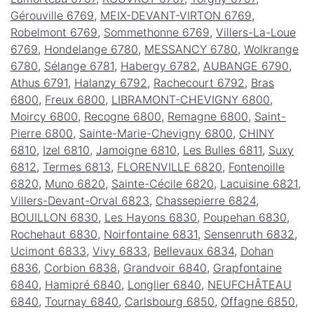
Gérouville 6769
,
MEIX-DEVANT-VIRTON 6769
,
Robelmont 6769
,
Sommethonne 6769
,
Villers-La-Loue
6769
,
Hondelange 6780
,
MESSANCY 6780
,
Wolkrange
6780
,
Sélange 6781
,
Habergy 6782
,
AUBANGE 6790
,
Athus 6791
,
Halanzy 6792
,
Rachecourt 6792
,
Bras
6800
,
Freux 6800
,
LIBRAMONT-CHEVIGNY 6800
,
Moircy 6800
,
Recogne 6800
,
Remagne 6800
,
Saint-
Pierre 6800
,
Sainte-Marie-Chevigny 6800
,
CHINY
6810
,
Izel 6810
,
Jamoigne 6810
,
Les Bulles 6811
,
Suxy
6812
,
Termes 6813
,
FLORENVILLE 6820
,
Fontenoille
6820
,
Muno 6820
,
Sainte-Cécile 6820
,
Lacuisine 6821
,
Villers-Devant-Orval 6823
,
Chassepierre 6824
,
BOUILLON 6830
,
Les Hayons 6830
,
Poupehan 6830
,
Rochehaut 6830
,
Noirfontaine 6831
,
Sensenruth 6832
,
Ucimont 6833
,
Vivy 6833
,
Bellevaux 6834
,
Dohan
6836
,
Corbion 6838
,
Grandvoir 6840
,
Grapfontaine
6840
,
Hamipré 6840
,
Longlier 6840
,
NEUFCHÂTEAU
6840
,
Tournay 6840
,
Carlsbourg 6850
,
Offagne 6850
,