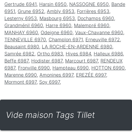
Gertrude 6941
,
Harsin 6950
,
NASSOGNE 6950
,
Bande
6951
,
Grune 6952
,
Ambly 6953
,
Forrières 6953
,
Lesterny 6953
,
Masbourg 6953
,
Dochamps 6960
,
Grandménil 6960
,
Harre 6960
,
Malempré 6960
,
MANHAY 6960
,
Odeigne 6960
,
Vaux-Chavanne 6960
,
TENNEVILLE 6970
,
Champlon 6971
,
Erneuville 6972
,
Beausaint 6980
,
LA ROCHE-EN-ARDENNE 6980
,
Samrée 6982
,
Ortho 6983
,
Hives 6984
,
Halleux 6986
,
Beffe 6987
,
Hodister 6987
,
Marcourt 6987
,
RENDEUX
6987
,
Fronville 6990
,
Hampteau 6990
,
HOTTON 6990
,
Marenne 6990
,
Amonines 6997
,
EREZÉE 6997
,
Mormont 6997
,
Soy 6997
,
Vide maison Tags Tillet