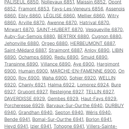
PALISEUL 6850
,
Nollevaux 6851
,
Maissin 6852
,
Opont
6852
,
Framont 6853
,
Fays-Les-Veneurs 6856
,
Assenois
6860
,
Ebly 6860
,
LÉGLISE 6860
,
Mellier 6860
,
Witry
6860
,
Arville 6870
,
Awenne 6870
,
Hatrival 6870
,
Mirwart 6870
,
SAINT-HUBERT 6870
,
Vesqueville 6870
,
Auby-Sur-Semois 6880
,
BERTRIX 6880
,
Cugnon 6880
,
Jehonville 6880
,
Orgeo 6880
,
HERBEUMONT 6887
,
Saint-Médard 6887
,
Straimont 6887
,
Anloy 6890
,
LIBIN
6890
,
Ochamps 6890
,
Redu 6890
,
Smuid 6890
,
Transinne 6890
,
Villance 6890
,
Aye 6900
,
Hargimont
6900
,
Humain 6900
,
MARCHE-EN-FAMENNE 6900
,
On
6900
,
Roy 6900
,
Waha 6900
,
Sohier 6920
,
WELLIN
6920
,
Chanly 6921
,
Halma 6922
,
Lomprez 6924
,
Bure
6927
,
Grupont 6927
,
Resteigne 6927
,
TELLIN 6927
,
DAVERDISSE 6929
,
Gembes 6929
,
Haut-Fays 6929
,
Porcheresse 6929
,
Barvaux-Sur-Ourthe 6940
,
DURBUY
6940
,
Grandhan 6940
,
Septon 6940
,
Wéris 6940
,
Bende 6941
,
Bomal-Sur-Ourthe 6941
,
Borlon 6941
,
Heyd 6941
,
Izier 6941
,
Tohogne 6941
,
Villers-Sainte-