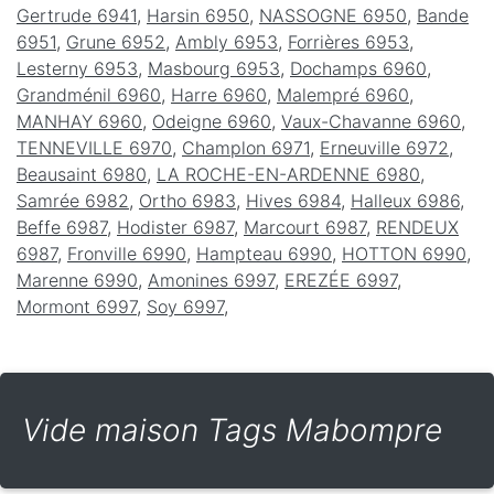
Gertrude 6941
,
Harsin 6950
,
NASSOGNE 6950
,
Bande
6951
,
Grune 6952
,
Ambly 6953
,
Forrières 6953
,
Lesterny 6953
,
Masbourg 6953
,
Dochamps 6960
,
Grandménil 6960
,
Harre 6960
,
Malempré 6960
,
MANHAY 6960
,
Odeigne 6960
,
Vaux-Chavanne 6960
,
TENNEVILLE 6970
,
Champlon 6971
,
Erneuville 6972
,
Beausaint 6980
,
LA ROCHE-EN-ARDENNE 6980
,
Samrée 6982
,
Ortho 6983
,
Hives 6984
,
Halleux 6986
,
Beffe 6987
,
Hodister 6987
,
Marcourt 6987
,
RENDEUX
6987
,
Fronville 6990
,
Hampteau 6990
,
HOTTON 6990
,
Marenne 6990
,
Amonines 6997
,
EREZÉE 6997
,
Mormont 6997
,
Soy 6997
,
Vide maison Tags Mabompre