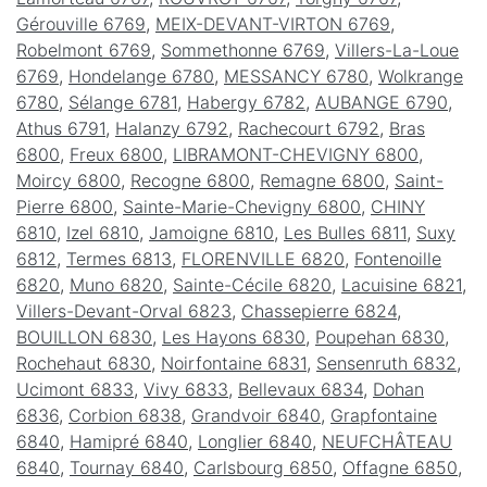
Gérouville 6769
,
MEIX-DEVANT-VIRTON 6769
,
Robelmont 6769
,
Sommethonne 6769
,
Villers-La-Loue
6769
,
Hondelange 6780
,
MESSANCY 6780
,
Wolkrange
6780
,
Sélange 6781
,
Habergy 6782
,
AUBANGE 6790
,
Athus 6791
,
Halanzy 6792
,
Rachecourt 6792
,
Bras
6800
,
Freux 6800
,
LIBRAMONT-CHEVIGNY 6800
,
Moircy 6800
,
Recogne 6800
,
Remagne 6800
,
Saint-
Pierre 6800
,
Sainte-Marie-Chevigny 6800
,
CHINY
6810
,
Izel 6810
,
Jamoigne 6810
,
Les Bulles 6811
,
Suxy
6812
,
Termes 6813
,
FLORENVILLE 6820
,
Fontenoille
6820
,
Muno 6820
,
Sainte-Cécile 6820
,
Lacuisine 6821
,
Villers-Devant-Orval 6823
,
Chassepierre 6824
,
BOUILLON 6830
,
Les Hayons 6830
,
Poupehan 6830
,
Rochehaut 6830
,
Noirfontaine 6831
,
Sensenruth 6832
,
Ucimont 6833
,
Vivy 6833
,
Bellevaux 6834
,
Dohan
6836
,
Corbion 6838
,
Grandvoir 6840
,
Grapfontaine
6840
,
Hamipré 6840
,
Longlier 6840
,
NEUFCHÂTEAU
6840
,
Tournay 6840
,
Carlsbourg 6850
,
Offagne 6850
,