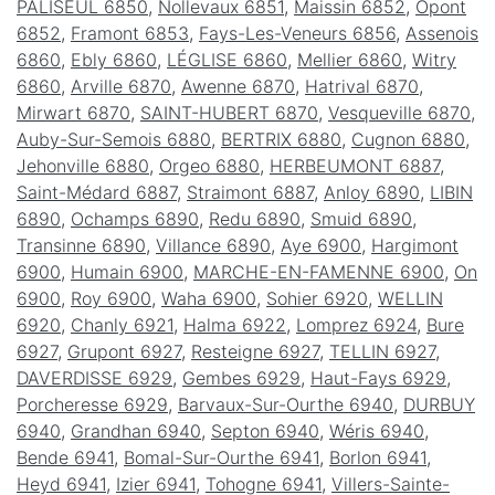
PALISEUL 6850
,
Nollevaux 6851
,
Maissin 6852
,
Opont
6852
,
Framont 6853
,
Fays-Les-Veneurs 6856
,
Assenois
6860
,
Ebly 6860
,
LÉGLISE 6860
,
Mellier 6860
,
Witry
6860
,
Arville 6870
,
Awenne 6870
,
Hatrival 6870
,
Mirwart 6870
,
SAINT-HUBERT 6870
,
Vesqueville 6870
,
Auby-Sur-Semois 6880
,
BERTRIX 6880
,
Cugnon 6880
,
Jehonville 6880
,
Orgeo 6880
,
HERBEUMONT 6887
,
Saint-Médard 6887
,
Straimont 6887
,
Anloy 6890
,
LIBIN
6890
,
Ochamps 6890
,
Redu 6890
,
Smuid 6890
,
Transinne 6890
,
Villance 6890
,
Aye 6900
,
Hargimont
6900
,
Humain 6900
,
MARCHE-EN-FAMENNE 6900
,
On
6900
,
Roy 6900
,
Waha 6900
,
Sohier 6920
,
WELLIN
6920
,
Chanly 6921
,
Halma 6922
,
Lomprez 6924
,
Bure
6927
,
Grupont 6927
,
Resteigne 6927
,
TELLIN 6927
,
DAVERDISSE 6929
,
Gembes 6929
,
Haut-Fays 6929
,
Porcheresse 6929
,
Barvaux-Sur-Ourthe 6940
,
DURBUY
6940
,
Grandhan 6940
,
Septon 6940
,
Wéris 6940
,
Bende 6941
,
Bomal-Sur-Ourthe 6941
,
Borlon 6941
,
Heyd 6941
,
Izier 6941
,
Tohogne 6941
,
Villers-Sainte-