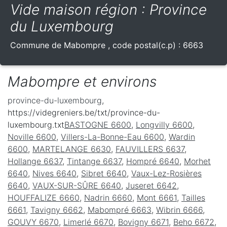
Vide maison région : Province
du Luxembourg
Commune de
Mabompre
, code postal(c.p) :
6663
Mabompre et environs
province-du-luxembourg
,
https://videgreniers.be/txt/province-du-
luxembourg.txt
BASTOGNE 6600
,
Longvilly 6600
,
Noville 6600
,
Villers-La-Bonne-Eau 6600
,
Wardin
6600
,
MARTELANGE 6630
,
FAUVILLERS 6637
,
Hollange 6637
,
Tintange 6637
,
Hompré 6640
,
Morhet
6640
,
Nives 6640
,
Sibret 6640
,
Vaux-Lez-Rosières
6640
,
VAUX-SUR-SÛRE 6640
,
Juseret 6642
,
HOUFFALIZE 6660
,
Nadrin 6660
,
Mont 6661
,
Tailles
6661
,
Tavigny 6662
,
Mabompré 6663
,
Wibrin 6666
,
GOUVY 6670
,
Limerlé 6670
,
Bovigny 6671
,
Beho 6672
,