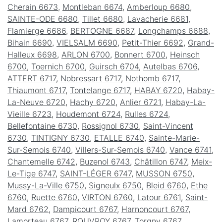
Cherain 6673
,
Montleban 6674
,
Amberloup 6680
,
SAINTE-ODE 6680
,
Tillet 6680
,
Lavacherie 6681
,
Flamierge 6686
,
BERTOGNE 6687
,
Longchamps 6688
,
Bihain 6690
,
VIELSALM 6690
,
Petit-Thier 6692
,
Grand-
Halleux 6698
,
ARLON 6700
,
Bonnert 6700
,
Heinsch
6700
,
Toernich 6700
,
Guirsch 6704
,
Autelbas 6706
,
ATTERT 6717
,
Nobressart 6717
,
Nothomb 6717
,
Thiaumont 6717
,
Tontelange 6717
,
HABAY 6720
,
Habay-
La-Neuve 6720
,
Hachy 6720
,
Anlier 6721
,
Habay-La-
Vieille 6723
,
Houdemont 6724
,
Rulles 6724
,
Bellefontaine 6730
,
Rossignol 6730
,
Saint-Vincent
6730
,
TINTIGNY 6730
,
ETALLE 6740
,
Sainte-Marie-
Sur-Semois 6740
,
Villers-Sur-Semois 6740
,
Vance 6741
,
Chantemelle 6742
,
Buzenol 6743
,
Châtillon 6747
,
Meix-
Le-Tige 6747
,
SAINT-LÉGER 6747
,
MUSSON 6750
,
Mussy-La-Ville 6750
,
Signeulx 6750
,
Bleid 6760
,
Ethe
6760
,
Ruette 6760
,
VIRTON 6760
,
Latour 6761
,
Saint-
Mard 6762
,
Dampicourt 6767
,
Harnoncourt 6767
,
Lamorteau 6767
,
ROUVROY 6767
,
Torgny 6767
,