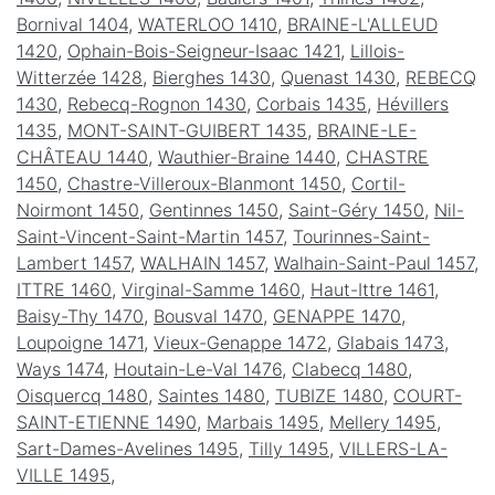
Bornival 1404
,
WATERLOO 1410
,
BRAINE-L'ALLEUD
1420
,
Ophain-Bois-Seigneur-Isaac 1421
,
Lillois-
Witterzée 1428
,
Bierghes 1430
,
Quenast 1430
,
REBECQ
1430
,
Rebecq-Rognon 1430
,
Corbais 1435
,
Hévillers
1435
,
MONT-SAINT-GUIBERT 1435
,
BRAINE-LE-
CHÂTEAU 1440
,
Wauthier-Braine 1440
,
CHASTRE
1450
,
Chastre-Villeroux-Blanmont 1450
,
Cortil-
Noirmont 1450
,
Gentinnes 1450
,
Saint-Géry 1450
,
Nil-
Saint-Vincent-Saint-Martin 1457
,
Tourinnes-Saint-
Lambert 1457
,
WALHAIN 1457
,
Walhain-Saint-Paul 1457
,
ITTRE 1460
,
Virginal-Samme 1460
,
Haut-Ittre 1461
,
Baisy-Thy 1470
,
Bousval 1470
,
GENAPPE 1470
,
Loupoigne 1471
,
Vieux-Genappe 1472
,
Glabais 1473
,
Ways 1474
,
Houtain-Le-Val 1476
,
Clabecq 1480
,
Oisquercq 1480
,
Saintes 1480
,
TUBIZE 1480
,
COURT-
SAINT-ETIENNE 1490
,
Marbais 1495
,
Mellery 1495
,
Sart-Dames-Avelines 1495
,
Tilly 1495
,
VILLERS-LA-
VILLE 1495
,