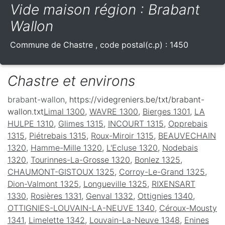
Vide maison région : Brabant
Wallon
Commune de
Chastre
, code postal(c.p) :
1450
Chastre et environs
brabant-wallon
, https://videgreniers.be/txt/brabant-
wallon.txt
Limal 1300
,
WAVRE 1300
,
Bierges 1301
,
LA
HULPE 1310
,
Glimes 1315
,
INCOURT 1315
,
Opprebais
1315
,
Piétrebais 1315
,
Roux-Miroir 1315
,
BEAUVECHAIN
1320
,
Hamme-Mille 1320
,
L'Ecluse 1320
,
Nodebais
1320
,
Tourinnes-La-Grosse 1320
,
Bonlez 1325
,
CHAUMONT-GISTOUX 1325
,
Corroy-Le-Grand 1325
,
Dion-Valmont 1325
,
Longueville 1325
,
RIXENSART
1330
,
Rosières 1331
,
Genval 1332
,
Ottignies 1340
,
OTTIGNIES-LOUVAIN-LA-NEUVE 1340
,
Céroux-Mousty
1341
,
Limelette 1342
,
Louvain-La-Neuve 1348
,
Enines