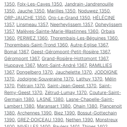
1350
,
Folx-Les-Caves 1350
,
Jandrain-Jandrenouille
1350
,
Jauche 1350
,
Marilles 1350
,
Noduwez 1350
,
ORP-JAUCHE 1350
,
Orp-Le-Grand 1350
,
HÉLÉCINE
1357
,
Linsmeau 1357
,
Neerheylissem 1357
,
Opheylissem
1357
,
Malèves-Sainte-Marie-Wastinnes 1360
,
Orbais
1360
,
PERWEZ 1360
,
Thorembais-Les-Béguines 1360
,
Thorembais-Saint-Trond 1360
,
Autre-Eglise 1367
,
Bomal 1367
,
Geest-Gérompont-Petit-Rosière 1367
,
Gérompont 1367
,
Grand-Rosière-Hottomont 1367
,
Huppaye 1367
,
Mont-Saint-André 1367
,
RAMILLIES
1367
,
Dongelberg 1370
,
Jauchelette 1370
,
JODOIGNE
1370
,
Jodoigne-Souveraine 1370
,
Lathuy 1370
,
Mélin
1370
,
Piétrain 1370
,
Saint-Jean-Geest 1370
,
Saint-
Remy-Geest 1370
,
Zétrud-Lumay 1370
,
Couture-Saint-
Germain 1380
,
LASNE 1380
,
Lasne-Chapelle-Saint-
Lambert 1380
,
Maransart 1380
,
Ohain 1380
,
Plancenoit
1380
,
Archennes 1390
,
Biez 1390
,
Bossut-Gottechain
1390
,
GREZ-DOICEAU 1390
,
Nethen 1390
,
Monstreux
1400
,
NIVELLES 1400
,
Baulers 1401
,
Thines 1402
,