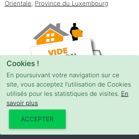
Orientale
,
Province du Luxembourg
Cookies !
En poursuivant votre navigation sur ce
site, vous acceptez l’utilisation de Cookies
utilisés pour les statistiques de visites.
En
savoir plus
CONDITIONS
-
SITEMAP
© 2018–2026
videgreniers.be
ACCEPTER
Powered by Euro Web Page