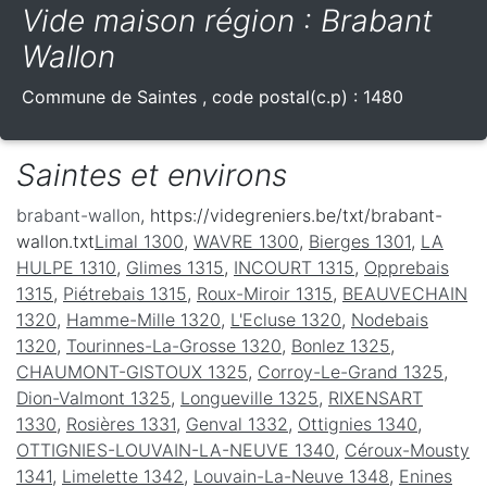
Vide maison région : Brabant
Wallon
Commune de
Saintes
, code postal(c.p) :
1480
Saintes et environs
brabant-wallon
, https://videgreniers.be/txt/brabant-
wallon.txt
Limal 1300
,
WAVRE 1300
,
Bierges 1301
,
LA
HULPE 1310
,
Glimes 1315
,
INCOURT 1315
,
Opprebais
1315
,
Piétrebais 1315
,
Roux-Miroir 1315
,
BEAUVECHAIN
1320
,
Hamme-Mille 1320
,
L'Ecluse 1320
,
Nodebais
1320
,
Tourinnes-La-Grosse 1320
,
Bonlez 1325
,
CHAUMONT-GISTOUX 1325
,
Corroy-Le-Grand 1325
,
Dion-Valmont 1325
,
Longueville 1325
,
RIXENSART
1330
,
Rosières 1331
,
Genval 1332
,
Ottignies 1340
,
OTTIGNIES-LOUVAIN-LA-NEUVE 1340
,
Céroux-Mousty
1341
,
Limelette 1342
,
Louvain-La-Neuve 1348
,
Enines