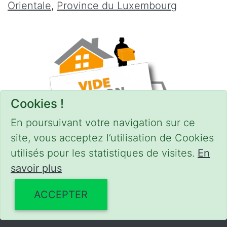
Orientale
,
Province du Luxembourg
Cookies !
En poursuivant votre navigation sur ce
site, vous acceptez l’utilisation de Cookies
utilisés pour les statistiques de visites.
En
savoir plus
CONDITIONS
-
SITEMAP
© 2018–2026
videgreniers.be
ACCEPTER
Powered by Euro Web Page