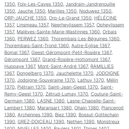
1350
,
Folx-Les-Caves 1350
,
Jandrain-Jandrenouille
1350
,
Jauche 1350
,
Marilles 1350
,
Noduwez 1350
,
ORP-JAUCHE 1350
,
Orp-Le-Grand 1350
,
HÉLÉCINE
1357
,
Linsmeau 1357
,
Neerheylissem 1357
,
Opheylissem
1357
,
Malèves-Sainte-Marie-Wastinnes 1360
,
Orbais
1360
,
PERWEZ 1360
,
Thorembais-Les-Béguines 1360
,
Thorembais-Saint-Trond 1360
,
Autre-Eglise 1367
,
Bomal 1367
,
Geest-Gérompont-Petit-Rosière 1367
,
Gérompont 1367
,
Grand-Rosière-Hottomont 1367
,
Huppaye 1367
,
Mont-Saint-André 1367
,
RAMILLIES
1367
,
Dongelberg 1370
,
Jauchelette 1370
,
JODOIGNE
1370
,
Jodoigne-Souveraine 1370
,
Lathuy 1370
,
Mélin
1370
,
Piétrain 1370
,
Saint-Jean-Geest 1370
,
Saint-
Remy-Geest 1370
,
Zétrud-Lumay 1370
,
Couture-Saint-
Germain 1380
,
LASNE 1380
,
Lasne-Chapelle-Saint-
Lambert 1380
,
Maransart 1380
,
Ohain 1380
,
Plancenoit
1380
,
Archennes 1390
,
Biez 1390
,
Bossut-Gottechain
1390
,
GREZ-DOICEAU 1390
,
Nethen 1390
,
Monstreux
1400
,
NIVELLES 1400
,
Baulers 1401
,
Thines 1402
,