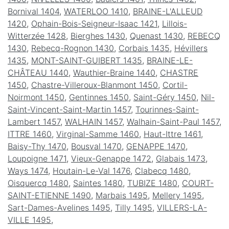
Bornival 1404
,
WATERLOO 1410
,
BRAINE-L'ALLEUD
1420
,
Ophain-Bois-Seigneur-Isaac 1421
,
Lillois-
Witterzée 1428
,
Bierghes 1430
,
Quenast 1430
,
REBECQ
1430
,
Rebecq-Rognon 1430
,
Corbais 1435
,
Hévillers
1435
,
MONT-SAINT-GUIBERT 1435
,
BRAINE-LE-
CHÂTEAU 1440
,
Wauthier-Braine 1440
,
CHASTRE
1450
,
Chastre-Villeroux-Blanmont 1450
,
Cortil-
Noirmont 1450
,
Gentinnes 1450
,
Saint-Géry 1450
,
Nil-
Saint-Vincent-Saint-Martin 1457
,
Tourinnes-Saint-
Lambert 1457
,
WALHAIN 1457
,
Walhain-Saint-Paul 1457
,
ITTRE 1460
,
Virginal-Samme 1460
,
Haut-Ittre 1461
,
Baisy-Thy 1470
,
Bousval 1470
,
GENAPPE 1470
,
Loupoigne 1471
,
Vieux-Genappe 1472
,
Glabais 1473
,
Ways 1474
,
Houtain-Le-Val 1476
,
Clabecq 1480
,
Oisquercq 1480
,
Saintes 1480
,
TUBIZE 1480
,
COURT-
SAINT-ETIENNE 1490
,
Marbais 1495
,
Mellery 1495
,
Sart-Dames-Avelines 1495
,
Tilly 1495
,
VILLERS-LA-
VILLE 1495
,