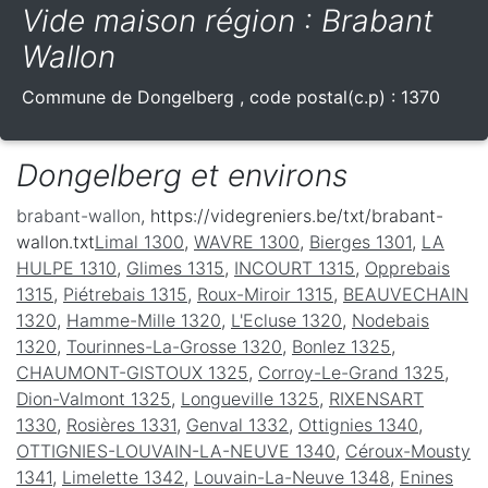
Vide maison région : Brabant
Wallon
Commune de
Dongelberg
, code postal(c.p) :
1370
Dongelberg et environs
brabant-wallon
, https://videgreniers.be/txt/brabant-
wallon.txt
Limal 1300
,
WAVRE 1300
,
Bierges 1301
,
LA
HULPE 1310
,
Glimes 1315
,
INCOURT 1315
,
Opprebais
1315
,
Piétrebais 1315
,
Roux-Miroir 1315
,
BEAUVECHAIN
1320
,
Hamme-Mille 1320
,
L'Ecluse 1320
,
Nodebais
1320
,
Tourinnes-La-Grosse 1320
,
Bonlez 1325
,
CHAUMONT-GISTOUX 1325
,
Corroy-Le-Grand 1325
,
Dion-Valmont 1325
,
Longueville 1325
,
RIXENSART
1330
,
Rosières 1331
,
Genval 1332
,
Ottignies 1340
,
OTTIGNIES-LOUVAIN-LA-NEUVE 1340
,
Céroux-Mousty
1341
,
Limelette 1342
,
Louvain-La-Neuve 1348
,
Enines