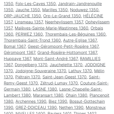
1350
,
Folx-Les-Caves 1350
,
Jandrain-Jandrenouille
1350
,
Jauche 1350
,
Marilles 1350
,
Noduwez 1350
,
ORP-JAUCHE 1350
,
Orp-Le-Grand 1350
,
HÉLÉCINE
1357
,
Linsmeau 1357
,
Neerheylissem 1357
,
Opheylissem
1357
,
Malèves-Sainte-Marie-Wastinnes 1360
,
Orbais
1360
,
PERWEZ 1360
,
Thorembais-Les-Béguines 1360
,
Thorembais-Saint-Trond 1360
,
Autre-Eglise 1367
,
Bomal 1367
,
Geest-Gérompont-Petit-Rosière 1367
,
Gérompont 1367
,
Grand-Rosière-Hottomont 1367
,
Huppaye 1367
,
Mont-Saint-André 1367
,
RAMILLIES
1367
,
Dongelberg 1370
,
Jauchelette 1370
,
JODOIGNE
1370
,
Jodoigne-Souveraine 1370
,
Lathuy 1370
,
Mélin
1370
,
Piétrain 1370
,
Saint-Jean-Geest 1370
,
Saint-
Remy-Geest 1370
,
Zétrud-Lumay 1370
,
Couture-Saint-
Germain 1380
,
LASNE 1380
,
Lasne-Chapelle-Saint-
Lambert 1380
,
Maransart 1380
,
Ohain 1380
,
Plancenoit
1380
,
Archennes 1390
,
Biez 1390
,
Bossut-Gottechain
1390
,
GREZ-DOICEAU 1390
,
Nethen 1390
,
Monstreux
1400
,
NIVELLES 1400
,
Baulers 1401
,
Thines 1402
,