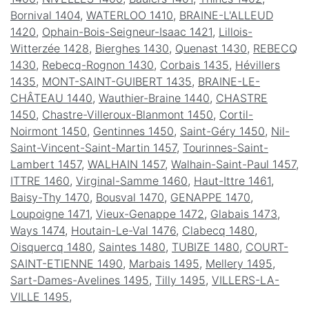
Bornival 1404
,
WATERLOO 1410
,
BRAINE-L'ALLEUD
1420
,
Ophain-Bois-Seigneur-Isaac 1421
,
Lillois-
Witterzée 1428
,
Bierghes 1430
,
Quenast 1430
,
REBECQ
1430
,
Rebecq-Rognon 1430
,
Corbais 1435
,
Hévillers
1435
,
MONT-SAINT-GUIBERT 1435
,
BRAINE-LE-
CHÂTEAU 1440
,
Wauthier-Braine 1440
,
CHASTRE
1450
,
Chastre-Villeroux-Blanmont 1450
,
Cortil-
Noirmont 1450
,
Gentinnes 1450
,
Saint-Géry 1450
,
Nil-
Saint-Vincent-Saint-Martin 1457
,
Tourinnes-Saint-
Lambert 1457
,
WALHAIN 1457
,
Walhain-Saint-Paul 1457
,
ITTRE 1460
,
Virginal-Samme 1460
,
Haut-Ittre 1461
,
Baisy-Thy 1470
,
Bousval 1470
,
GENAPPE 1470
,
Loupoigne 1471
,
Vieux-Genappe 1472
,
Glabais 1473
,
Ways 1474
,
Houtain-Le-Val 1476
,
Clabecq 1480
,
Oisquercq 1480
,
Saintes 1480
,
TUBIZE 1480
,
COURT-
SAINT-ETIENNE 1490
,
Marbais 1495
,
Mellery 1495
,
Sart-Dames-Avelines 1495
,
Tilly 1495
,
VILLERS-LA-
VILLE 1495
,