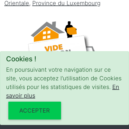
Orientale
,
Province du Luxembourg
Cookies !
En poursuivant votre navigation sur ce
site, vous acceptez l’utilisation de Cookies
utilisés pour les statistiques de visites.
En
savoir plus
CONDITIONS
-
SITEMAP
© 2018–2026
videgreniers.be
ACCEPTER
Powered by Euro Web Page