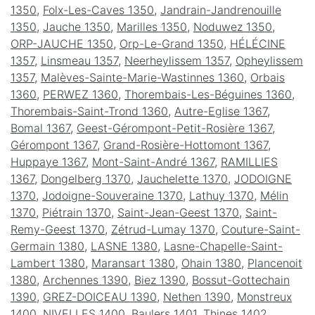
1350
,
Folx-Les-Caves 1350
,
Jandrain-Jandrenouille
1350
,
Jauche 1350
,
Marilles 1350
,
Noduwez 1350
,
ORP-JAUCHE 1350
,
Orp-Le-Grand 1350
,
HÉLÉCINE
1357
,
Linsmeau 1357
,
Neerheylissem 1357
,
Opheylissem
1357
,
Malèves-Sainte-Marie-Wastinnes 1360
,
Orbais
1360
,
PERWEZ 1360
,
Thorembais-Les-Béguines 1360
,
Thorembais-Saint-Trond 1360
,
Autre-Eglise 1367
,
Bomal 1367
,
Geest-Gérompont-Petit-Rosière 1367
,
Gérompont 1367
,
Grand-Rosière-Hottomont 1367
,
Huppaye 1367
,
Mont-Saint-André 1367
,
RAMILLIES
1367
,
Dongelberg 1370
,
Jauchelette 1370
,
JODOIGNE
1370
,
Jodoigne-Souveraine 1370
,
Lathuy 1370
,
Mélin
1370
,
Piétrain 1370
,
Saint-Jean-Geest 1370
,
Saint-
Remy-Geest 1370
,
Zétrud-Lumay 1370
,
Couture-Saint-
Germain 1380
,
LASNE 1380
,
Lasne-Chapelle-Saint-
Lambert 1380
,
Maransart 1380
,
Ohain 1380
,
Plancenoit
1380
,
Archennes 1390
,
Biez 1390
,
Bossut-Gottechain
1390
,
GREZ-DOICEAU 1390
,
Nethen 1390
,
Monstreux
1400
,
NIVELLES 1400
,
Baulers 1401
,
Thines 1402
,