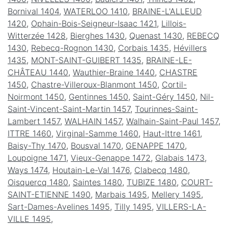
Bornival 1404
,
WATERLOO 1410
,
BRAINE-L'ALLEUD
1420
,
Ophain-Bois-Seigneur-Isaac 1421
,
Lillois-
Witterzée 1428
,
Bierghes 1430
,
Quenast 1430
,
REBECQ
1430
,
Rebecq-Rognon 1430
,
Corbais 1435
,
Hévillers
1435
,
MONT-SAINT-GUIBERT 1435
,
BRAINE-LE-
CHÂTEAU 1440
,
Wauthier-Braine 1440
,
CHASTRE
1450
,
Chastre-Villeroux-Blanmont 1450
,
Cortil-
Noirmont 1450
,
Gentinnes 1450
,
Saint-Géry 1450
,
Nil-
Saint-Vincent-Saint-Martin 1457
,
Tourinnes-Saint-
Lambert 1457
,
WALHAIN 1457
,
Walhain-Saint-Paul 1457
,
ITTRE 1460
,
Virginal-Samme 1460
,
Haut-Ittre 1461
,
Baisy-Thy 1470
,
Bousval 1470
,
GENAPPE 1470
,
Loupoigne 1471
,
Vieux-Genappe 1472
,
Glabais 1473
,
Ways 1474
,
Houtain-Le-Val 1476
,
Clabecq 1480
,
Oisquercq 1480
,
Saintes 1480
,
TUBIZE 1480
,
COURT-
SAINT-ETIENNE 1490
,
Marbais 1495
,
Mellery 1495
,
Sart-Dames-Avelines 1495
,
Tilly 1495
,
VILLERS-LA-
VILLE 1495
,