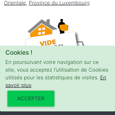
Orientale
,
Province du Luxembourg
Cookies !
En poursuivant votre navigation sur ce
site, vous acceptez l’utilisation de Cookies
utilisés pour les statistiques de visites.
En
savoir plus
CONDITIONS
-
SITEMAP
© 2018–2026
videgreniers.be
ACCEPTER
Powered by Euro Web Page