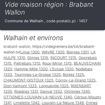
Vide maison région : Brabant
Wallon
Commune de
Walhain
, code postal(c.p) :
1457
Walhain et environs
brabant-wallon
, https://videgreniers.be/txt/brabant-
wallon.txt
Limal 1300
,
WAVRE 1300
,
Bierges 1301
,
LA
HULPE 1310
,
Glimes 1315
,
INCOURT 1315
,
Opprebais
1315
,
Piétrebais 1315
,
Roux-Miroir 1315
,
BEAUVECHAIN
1320
,
Hamme-Mille 1320
,
L'Ecluse 1320
,
Nodebais
1320
,
Tourinnes-La-Grosse 1320
,
Bonlez 1325
,
CHAUMONT-GISTOUX 1325
,
Corroy-Le-Grand 1325
,
Dion-Valmont 1325
,
Longueville 1325
,
RIXENSART
1330
,
Rosières 1331
,
Genval 1332
,
Ottignies 1340
,
OTTIGNIES-LOUVAIN-LA-NEUVE 1340
,
Céroux-Mousty
1341
,
Limelette 1342
,
Louvain-La-Neuve 1348
,
Enines