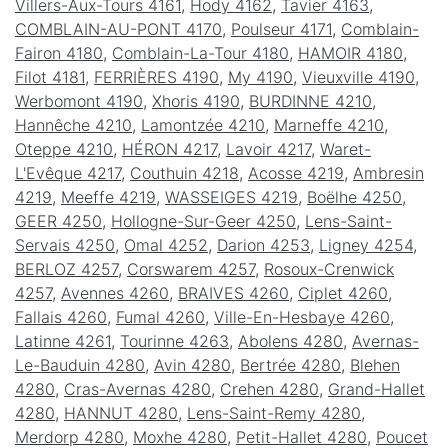
Villers-Aux-Tours 4161
,
Hody 4162
,
Tavier 4163
,
COMBLAIN-AU-PONT 4170
,
Poulseur 4171
,
Comblain-
Fairon 4180
,
Comblain-La-Tour 4180
,
HAMOIR 4180
,
Filot 4181
,
FERRIÈRES 4190
,
My 4190
,
Vieuxville 4190
,
Werbomont 4190
,
Xhoris 4190
,
BURDINNE 4210
,
Hannêche 4210
,
Lamontzée 4210
,
Marneffe 4210
,
Oteppe 4210
,
HÉRON 4217
,
Lavoir 4217
,
Waret-
L'Evêque 4217
,
Couthuin 4218
,
Acosse 4219
,
Ambresin
4219
,
Meeffe 4219
,
WASSEIGES 4219
,
Boëlhe 4250
,
GEER 4250
,
Hollogne-Sur-Geer 4250
,
Lens-Saint-
Servais 4250
,
Omal 4252
,
Darion 4253
,
Ligney 4254
,
BERLOZ 4257
,
Corswarem 4257
,
Rosoux-Crenwick
4257
,
Avennes 4260
,
BRAIVES 4260
,
Ciplet 4260
,
Fallais 4260
,
Fumal 4260
,
Ville-En-Hesbaye 4260
,
Latinne 4261
,
Tourinne 4263
,
Abolens 4280
,
Avernas-
Le-Bauduin 4280
,
Avin 4280
,
Bertrée 4280
,
Blehen
4280
,
Cras-Avernas 4280
,
Crehen 4280
,
Grand-Hallet
4280
,
HANNUT 4280
,
Lens-Saint-Remy 4280
,
Merdorp 4280
,
Moxhe 4280
,
Petit-Hallet 4280
,
Poucet