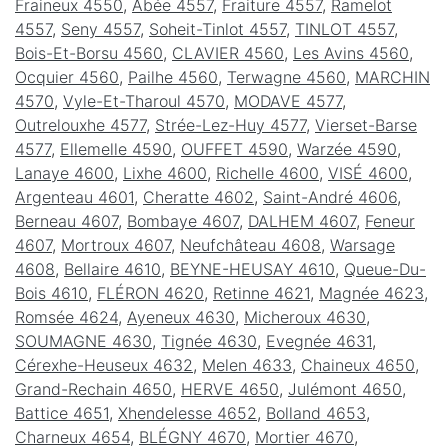
Fraineux 4550
,
Abée 4557
,
Fraiture 4557
,
Ramelot
4557
,
Seny 4557
,
Soheit-Tinlot 4557
,
TINLOT 4557
,
Bois-Et-Borsu 4560
,
CLAVIER 4560
,
Les Avins 4560
,
Ocquier 4560
,
Pailhe 4560
,
Terwagne 4560
,
MARCHIN
4570
,
Vyle-Et-Tharoul 4570
,
MODAVE 4577
,
Outrelouxhe 4577
,
Strée-Lez-Huy 4577
,
Vierset-Barse
4577
,
Ellemelle 4590
,
OUFFET 4590
,
Warzée 4590
,
Lanaye 4600
,
Lixhe 4600
,
Richelle 4600
,
VISÉ 4600
,
Argenteau 4601
,
Cheratte 4602
,
Saint-André 4606
,
Berneau 4607
,
Bombaye 4607
,
DALHEM 4607
,
Feneur
4607
,
Mortroux 4607
,
Neufchâteau 4608
,
Warsage
4608
,
Bellaire 4610
,
BEYNE-HEUSAY 4610
,
Queue-Du-
Bois 4610
,
FLÉRON 4620
,
Retinne 4621
,
Magnée 4623
,
Romsée 4624
,
Ayeneux 4630
,
Micheroux 4630
,
SOUMAGNE 4630
,
Tignée 4630
,
Evegnée 4631
,
Cérexhe-Heuseux 4632
,
Melen 4633
,
Chaineux 4650
,
Grand-Rechain 4650
,
HERVE 4650
,
Julémont 4650
,
Battice 4651
,
Xhendelesse 4652
,
Bolland 4653
,
Charneux 4654
,
BLÉGNY 4670
,
Mortier 4670
,