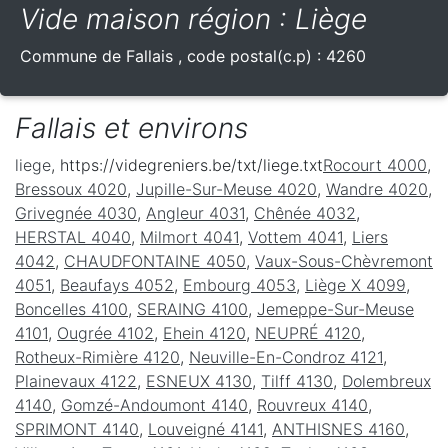
Vide maison région : Liège
Commune de
Fallais
, code postal(c.p) :
4260
Fallais et environs
liege
, https://videgreniers.be/txt/liege.txt
Rocourt 4000
,
Bressoux 4020
,
Jupille-Sur-Meuse 4020
,
Wandre 4020
,
Grivegnée 4030
,
Angleur 4031
,
Chênée 4032
,
HERSTAL 4040
,
Milmort 4041
,
Vottem 4041
,
Liers
4042
,
CHAUDFONTAINE 4050
,
Vaux-Sous-Chèvremont
4051
,
Beaufays 4052
,
Embourg 4053
,
Liège X 4099
,
Boncelles 4100
,
SERAING 4100
,
Jemeppe-Sur-Meuse
4101
,
Ougrée 4102
,
Ehein 4120
,
NEUPRÉ 4120
,
Rotheux-Rimière 4120
,
Neuville-En-Condroz 4121
,
Plainevaux 4122
,
ESNEUX 4130
,
Tilff 4130
,
Dolembreux
4140
,
Gomzé-Andoumont 4140
,
Rouvreux 4140
,
SPRIMONT 4140
,
Louveigné 4141
,
ANTHISNES 4160
,