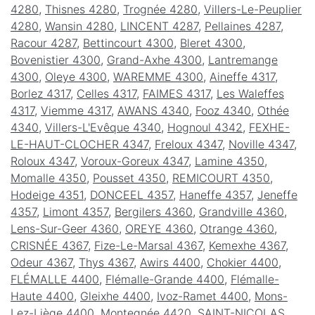
4280
,
Thisnes 4280
,
Trognée 4280
,
Villers-Le-Peuplier
4280
,
Wansin 4280
,
LINCENT 4287
,
Pellaines 4287
,
Racour 4287
,
Bettincourt 4300
,
Bleret 4300
,
Bovenistier 4300
,
Grand-Axhe 4300
,
Lantremange
4300
,
Oleye 4300
,
WAREMME 4300
,
Aineffe 4317
,
Borlez 4317
,
Celles 4317
,
FAIMES 4317
,
Les Waleffes
4317
,
Viemme 4317
,
AWANS 4340
,
Fooz 4340
,
Othée
4340
,
Villers-L'Evêque 4340
,
Hognoul 4342
,
FEXHE-
LE-HAUT-CLOCHER 4347
,
Freloux 4347
,
Noville 4347
,
Roloux 4347
,
Voroux-Goreux 4347
,
Lamine 4350
,
Momalle 4350
,
Pousset 4350
,
REMICOURT 4350
,
Hodeige 4351
,
DONCEEL 4357
,
Haneffe 4357
,
Jeneffe
4357
,
Limont 4357
,
Bergilers 4360
,
Grandville 4360
,
Lens-Sur-Geer 4360
,
OREYE 4360
,
Otrange 4360
,
CRISNÉE 4367
,
Fize-Le-Marsal 4367
,
Kemexhe 4367
,
Odeur 4367
,
Thys 4367
,
Awirs 4400
,
Chokier 4400
,
FLÉMALLE 4400
,
Flémalle-Grande 4400
,
Flémalle-
Haute 4400
,
Gleixhe 4400
,
Ivoz-Ramet 4400
,
Mons-
Lez-Liège 4400
,
Montegnée 4420
,
SAINT-NICOLAS