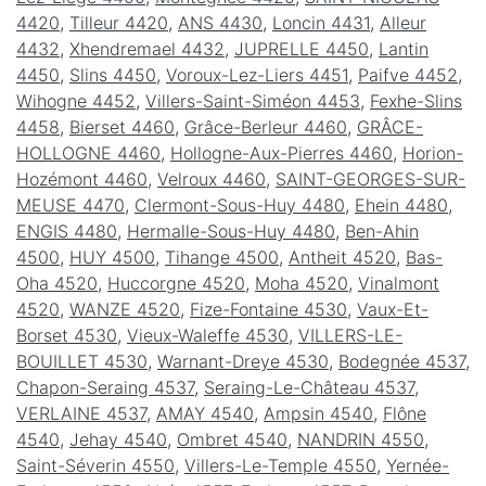
4420
,
Tilleur 4420
,
ANS 4430
,
Loncin 4431
,
Alleur
4432
,
Xhendremael 4432
,
JUPRELLE 4450
,
Lantin
4450
,
Slins 4450
,
Voroux-Lez-Liers 4451
,
Paifve 4452
,
Wihogne 4452
,
Villers-Saint-Siméon 4453
,
Fexhe-Slins
4458
,
Bierset 4460
,
Grâce-Berleur 4460
,
GRÂCE-
HOLLOGNE 4460
,
Hollogne-Aux-Pierres 4460
,
Horion-
Hozémont 4460
,
Velroux 4460
,
SAINT-GEORGES-SUR-
MEUSE 4470
,
Clermont-Sous-Huy 4480
,
Ehein 4480
,
ENGIS 4480
,
Hermalle-Sous-Huy 4480
,
Ben-Ahin
4500
,
HUY 4500
,
Tihange 4500
,
Antheit 4520
,
Bas-
Oha 4520
,
Huccorgne 4520
,
Moha 4520
,
Vinalmont
4520
,
WANZE 4520
,
Fize-Fontaine 4530
,
Vaux-Et-
Borset 4530
,
Vieux-Waleffe 4530
,
VILLERS-LE-
BOUILLET 4530
,
Warnant-Dreye 4530
,
Bodegnée 4537
,
Chapon-Seraing 4537
,
Seraing-Le-Château 4537
,
VERLAINE 4537
,
AMAY 4540
,
Ampsin 4540
,
Flône
4540
,
Jehay 4540
,
Ombret 4540
,
NANDRIN 4550
,
Saint-Séverin 4550
,
Villers-Le-Temple 4550
,
Yernée-