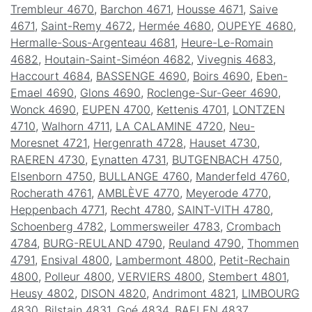
Trembleur 4670
,
Barchon 4671
,
Housse 4671
,
Saive
4671
,
Saint-Remy 4672
,
Hermée 4680
,
OUPEYE 4680
,
Hermalle-Sous-Argenteau 4681
,
Heure-Le-Romain
4682
,
Houtain-Saint-Siméon 4682
,
Vivegnis 4683
,
Haccourt 4684
,
BASSENGE 4690
,
Boirs 4690
,
Eben-
Emael 4690
,
Glons 4690
,
Roclenge-Sur-Geer 4690
,
Wonck 4690
,
EUPEN 4700
,
Kettenis 4701
,
LONTZEN
4710
,
Walhorn 4711
,
LA CALAMINE 4720
,
Neu-
Moresnet 4721
,
Hergenrath 4728
,
Hauset 4730
,
RAEREN 4730
,
Eynatten 4731
,
BUTGENBACH 4750
,
Elsenborn 4750
,
BULLANGE 4760
,
Manderfeld 4760
,
Rocherath 4761
,
AMBLÈVE 4770
,
Meyerode 4770
,
Heppenbach 4771
,
Recht 4780
,
SAINT-VITH 4780
,
Schoenberg 4782
,
Lommersweiler 4783
,
Crombach
4784
,
BURG-REULAND 4790
,
Reuland 4790
,
Thommen
4791
,
Ensival 4800
,
Lambermont 4800
,
Petit-Rechain
4800
,
Polleur 4800
,
VERVIERS 4800
,
Stembert 4801
,
Heusy 4802
,
DISON 4820
,
Andrimont 4821
,
LIMBOURG
4830
,
Bilstain 4831
,
Goé 4834
,
BAELEN 4837
,