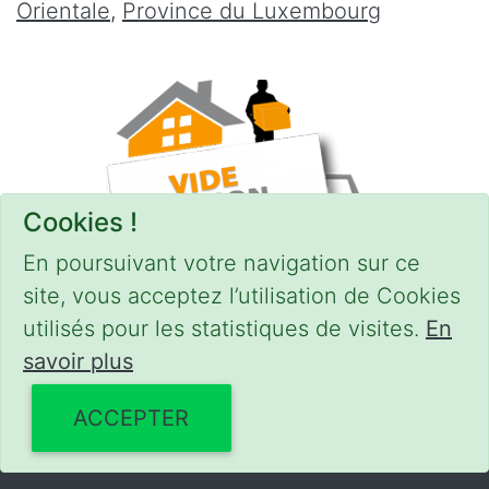
Orientale
,
Province du Luxembourg
Cookies !
En poursuivant votre navigation sur ce
site, vous acceptez l’utilisation de Cookies
utilisés pour les statistiques de visites.
En
savoir plus
CONDITIONS
-
SITEMAP
© 2018–2026
videgreniers.be
ACCEPTER
Powered by Euro Web Page