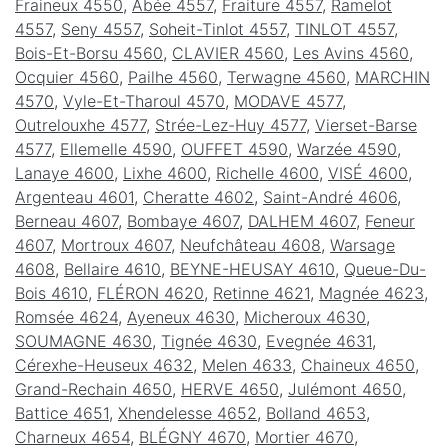
Fraineux 4550
,
Abée 4557
,
Fraiture 4557
,
Ramelot
4557
,
Seny 4557
,
Soheit-Tinlot 4557
,
TINLOT 4557
,
Bois-Et-Borsu 4560
,
CLAVIER 4560
,
Les Avins 4560
,
Ocquier 4560
,
Pailhe 4560
,
Terwagne 4560
,
MARCHIN
4570
,
Vyle-Et-Tharoul 4570
,
MODAVE 4577
,
Outrelouxhe 4577
,
Strée-Lez-Huy 4577
,
Vierset-Barse
4577
,
Ellemelle 4590
,
OUFFET 4590
,
Warzée 4590
,
Lanaye 4600
,
Lixhe 4600
,
Richelle 4600
,
VISÉ 4600
,
Argenteau 4601
,
Cheratte 4602
,
Saint-André 4606
,
Berneau 4607
,
Bombaye 4607
,
DALHEM 4607
,
Feneur
4607
,
Mortroux 4607
,
Neufchâteau 4608
,
Warsage
4608
,
Bellaire 4610
,
BEYNE-HEUSAY 4610
,
Queue-Du-
Bois 4610
,
FLÉRON 4620
,
Retinne 4621
,
Magnée 4623
,
Romsée 4624
,
Ayeneux 4630
,
Micheroux 4630
,
SOUMAGNE 4630
,
Tignée 4630
,
Evegnée 4631
,
Cérexhe-Heuseux 4632
,
Melen 4633
,
Chaineux 4650
,
Grand-Rechain 4650
,
HERVE 4650
,
Julémont 4650
,
Battice 4651
,
Xhendelesse 4652
,
Bolland 4653
,
Charneux 4654
,
BLÉGNY 4670
,
Mortier 4670
,