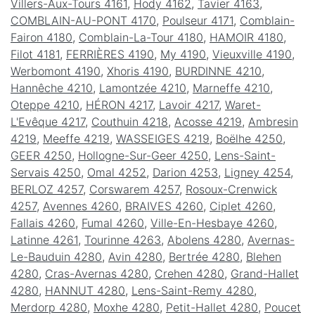
Villers-Aux-Tours 4161
,
Hody 4162
,
Tavier 4163
,
COMBLAIN-AU-PONT 4170
,
Poulseur 4171
,
Comblain-
Fairon 4180
,
Comblain-La-Tour 4180
,
HAMOIR 4180
,
Filot 4181
,
FERRIÈRES 4190
,
My 4190
,
Vieuxville 4190
,
Werbomont 4190
,
Xhoris 4190
,
BURDINNE 4210
,
Hannêche 4210
,
Lamontzée 4210
,
Marneffe 4210
,
Oteppe 4210
,
HÉRON 4217
,
Lavoir 4217
,
Waret-
L'Evêque 4217
,
Couthuin 4218
,
Acosse 4219
,
Ambresin
4219
,
Meeffe 4219
,
WASSEIGES 4219
,
Boëlhe 4250
,
GEER 4250
,
Hollogne-Sur-Geer 4250
,
Lens-Saint-
Servais 4250
,
Omal 4252
,
Darion 4253
,
Ligney 4254
,
BERLOZ 4257
,
Corswarem 4257
,
Rosoux-Crenwick
4257
,
Avennes 4260
,
BRAIVES 4260
,
Ciplet 4260
,
Fallais 4260
,
Fumal 4260
,
Ville-En-Hesbaye 4260
,
Latinne 4261
,
Tourinne 4263
,
Abolens 4280
,
Avernas-
Le-Bauduin 4280
,
Avin 4280
,
Bertrée 4280
,
Blehen
4280
,
Cras-Avernas 4280
,
Crehen 4280
,
Grand-Hallet
4280
,
HANNUT 4280
,
Lens-Saint-Remy 4280
,
Merdorp 4280
,
Moxhe 4280
,
Petit-Hallet 4280
,
Poucet