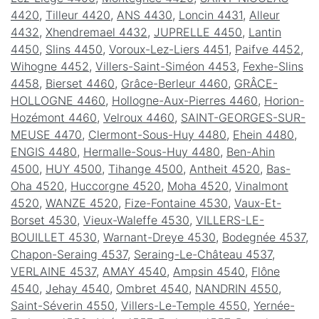
4420
,
Tilleur 4420
,
ANS 4430
,
Loncin 4431
,
Alleur
4432
,
Xhendremael 4432
,
JUPRELLE 4450
,
Lantin
4450
,
Slins 4450
,
Voroux-Lez-Liers 4451
,
Paifve 4452
,
Wihogne 4452
,
Villers-Saint-Siméon 4453
,
Fexhe-Slins
4458
,
Bierset 4460
,
Grâce-Berleur 4460
,
GRÂCE-
HOLLOGNE 4460
,
Hollogne-Aux-Pierres 4460
,
Horion-
Hozémont 4460
,
Velroux 4460
,
SAINT-GEORGES-SUR-
MEUSE 4470
,
Clermont-Sous-Huy 4480
,
Ehein 4480
,
ENGIS 4480
,
Hermalle-Sous-Huy 4480
,
Ben-Ahin
4500
,
HUY 4500
,
Tihange 4500
,
Antheit 4520
,
Bas-
Oha 4520
,
Huccorgne 4520
,
Moha 4520
,
Vinalmont
4520
,
WANZE 4520
,
Fize-Fontaine 4530
,
Vaux-Et-
Borset 4530
,
Vieux-Waleffe 4530
,
VILLERS-LE-
BOUILLET 4530
,
Warnant-Dreye 4530
,
Bodegnée 4537
,
Chapon-Seraing 4537
,
Seraing-Le-Château 4537
,
VERLAINE 4537
,
AMAY 4540
,
Ampsin 4540
,
Flône
4540
,
Jehay 4540
,
Ombret 4540
,
NANDRIN 4550
,
Saint-Séverin 4550
,
Villers-Le-Temple 4550
,
Yernée-