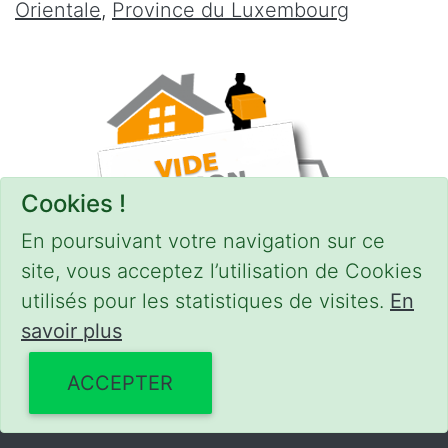
Orientale
,
Province du Luxembourg
Cookies !
En poursuivant votre navigation sur ce
site, vous acceptez l’utilisation de Cookies
utilisés pour les statistiques de visites.
En
savoir plus
CONDITIONS
-
SITEMAP
© 2018–2026
videgreniers.be
ACCEPTER
Powered by Euro Web Page