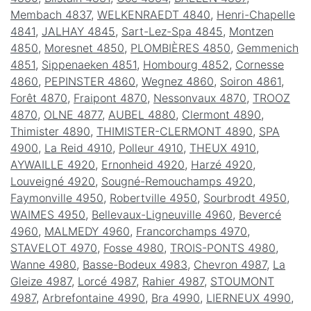
Membach 4837
,
WELKENRAEDT 4840
,
Henri-Chapelle
4841
,
JALHAY 4845
,
Sart-Lez-Spa 4845
,
Montzen
4850
,
Moresnet 4850
,
PLOMBIÈRES 4850
,
Gemmenich
4851
,
Sippenaeken 4851
,
Hombourg 4852
,
Cornesse
4860
,
PEPINSTER 4860
,
Wegnez 4860
,
Soiron 4861
,
Forêt 4870
,
Fraipont 4870
,
Nessonvaux 4870
,
TROOZ
4870
,
OLNE 4877
,
AUBEL 4880
,
Clermont 4890
,
Thimister 4890
,
THIMISTER-CLERMONT 4890
,
SPA
4900
,
La Reid 4910
,
Polleur 4910
,
THEUX 4910
,
AYWAILLE 4920
,
Ernonheid 4920
,
Harzé 4920
,
Louveigné 4920
,
Sougné-Remouchamps 4920
,
Faymonville 4950
,
Robertville 4950
,
Sourbrodt 4950
,
WAIMES 4950
,
Bellevaux-Ligneuville 4960
,
Bevercé
4960
,
MALMEDY 4960
,
Francorchamps 4970
,
STAVELOT 4970
,
Fosse 4980
,
TROIS-PONTS 4980
,
Wanne 4980
,
Basse-Bodeux 4983
,
Chevron 4987
,
La
Gleize 4987
,
Lorcé 4987
,
Rahier 4987
,
STOUMONT
4987
,
Arbrefontaine 4990
,
Bra 4990
,
LIERNEUX 4990
,