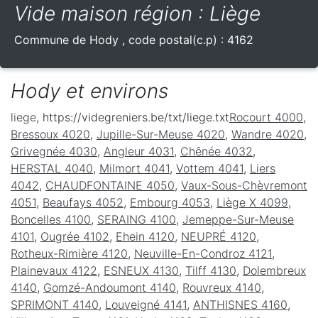
Vide maison région : Liège
Commune de
Hody
, code postal(c.p) :
4162
Hody et environs
liege
, https://videgreniers.be/txt/liege.txt
Rocourt 4000
,
Bressoux 4020
,
Jupille-Sur-Meuse 4020
,
Wandre 4020
,
Grivegnée 4030
,
Angleur 4031
,
Chênée 4032
,
HERSTAL 4040
,
Milmort 4041
,
Vottem 4041
,
Liers
4042
,
CHAUDFONTAINE 4050
,
Vaux-Sous-Chèvremont
4051
,
Beaufays 4052
,
Embourg 4053
,
Liège X 4099
,
Boncelles 4100
,
SERAING 4100
,
Jemeppe-Sur-Meuse
4101
,
Ougrée 4102
,
Ehein 4120
,
NEUPRÉ 4120
,
Rotheux-Rimière 4120
,
Neuville-En-Condroz 4121
,
Plainevaux 4122
,
ESNEUX 4130
,
Tilff 4130
,
Dolembreux
4140
,
Gomzé-Andoumont 4140
,
Rouvreux 4140
,
SPRIMONT 4140
,
Louveigné 4141
,
ANTHISNES 4160
,