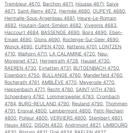
Trembleur 4670
,
Barchon 4671
,
Housse 4671
,
Saive
4671
,
Saint-Remy 4672
,
Hermée 4680
,
OUPEYE 4680
,
Hermalle-Sous-Argenteau 4681
,
Heure-Le-Romain
4682
,
Houtain-Saint-Siméon 4682
,
Vivegnis 4683
,
Haccourt 4684
,
BASSENGE 4690
,
Boirs 4690
,
Eben-
Emael 4690
,
Glons 4690
,
Roclenge-Sur-Geer 4690
,
Wonck 4690
,
EUPEN 4700
,
Kettenis 4701
,
LONTZEN
4710
,
Walhorn 4711
,
LA CALAMINE 4720
,
Neu-
Moresnet 4721
,
Hergenrath 4728
,
Hauset 4730
,
RAEREN 4730
,
Eynatten 4731
,
BUTGENBACH 4750
,
Elsenborn 4750
,
BULLANGE 4760
,
Manderfeld 4760
,
Rocherath 4761
,
AMBLÈVE 4770
,
Meyerode 4770
,
Heppenbach 4771
,
Recht 4780
,
SAINT-VITH 4780
,
Schoenberg 4782
,
Lommersweiler 4783
,
Crombach
4784
,
BURG-REULAND 4790
,
Reuland 4790
,
Thommen
4791
,
Ensival 4800
,
Lambermont 4800
,
Petit-Rechain
4800
,
Polleur 4800
,
VERVIERS 4800
,
Stembert 4801
,
Heusy 4802
,
DISON 4820
,
Andrimont 4821
,
LIMBOURG
4830
,
Bilstain 4831
,
Goé 4834
,
BAELEN 4837
,