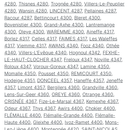
4280
,
Thisnes 4280
,
Trognée 4280
,
Villers-Le-Peuplier
4280
,
Wansin 4280
,
LINCENT 4287
,
Pellaines 4287
,
Racour 4287
,
Bettincourt 4300
,
Bleret 4300
,
Bovenistier 4300
,
Grand-Axhe 4300
,
Lantremange
4300
,
Oleye 4300
,
WAREMME 4300
,
Aineffe 4317
,
Borlez 4317
,
Celles 4317
,
FAIMES 4317
,
Les Waleffes
4317
,
Viemme 4317
,
AWANS 4340
,
Fooz 4340
,
Othée
4340
,
Villers-L'Evêque 4340
,
Hognoul 4342
,
FEXHE-
LE-HAUT-CLOCHER 4347
,
Freloux 4347
,
Noville 4347
,
Roloux 4347
,
Voroux-Goreux 4347
,
Lamine 4350
,
Momalle 4350
,
Pousset 4350
,
REMICOURT 4350
,
Hodeige 4351
,
DONCEEL 4357
,
Haneffe 4357
,
Jeneffe
4357
,
Limont 4357
,
Bergilers 4360
,
Grandville 4360
,
Lens-Sur-Geer 4360
,
OREYE 4360
,
Otrange 4360
,
CRISNÉE 4367
,
Fize-Le-Marsal 4367
,
Kemexhe 4367
,
Odeur 4367
,
Thys 4367
,
Awirs 4400
,
Chokier 4400
,
FLÉMALLE 4400
,
Flémalle-Grande 4400
,
Flémalle-
Haute 4400
,
Gleixhe 4400
,
Ivoz-Ramet 4400
,
Mons-
Lez-Liège 4400
,
Montegnée 4420
,
SAINT-NICOLAS