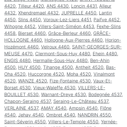
4420
,
Tilleur 4420
,
ANS 4430
,
Loncin 4431
,
Alleur
4432
,
Xhendremael 4432
,
JUPRELLE 4450
,
Lantin
4450
,
Slins 4450
,
Voroux-Lez-Liers 4451
,
Paifve 4452
,
Wihogne 4452
,
Villers-Saint-Siméon 4453
,
Fexhe-Slins
4458
,
Bierset 4460
,
Grâce-Berleur 4460
,
GRÂCE-
HOLLOGNE 4460
,
Hollogne-Aux-Pierres 4460
,
Horion-
Hozémont 4460
,
Velroux 4460
,
SAINT-GEORGES-SUR-
MEUSE 4470
,
Clermont-Sous-Huy 4480
,
Ehein 4480
,
ENGIS 4480
,
Hermalle-Sous-Huy 4480
,
Ben-Ahin
4500
,
HUY 4500
,
Tihange 4500
,
Antheit 4520
,
Bas-
Oha 4520
,
Huccorgne 4520
,
Moha 4520
,
Vinalmont
4520
,
WANZE 4520
,
Fize-Fontaine 4530
,
Vaux-Et-
Borset 4530
,
Vieux-Waleffe 4530
,
VILLERS-LE-
BOUILLET 4530
,
Warnant-Dreye 4530
,
Bodegnée 4537
,
Chapon-Seraing 4537
,
Seraing-Le-Château 4537
,
VERLAINE 4537
,
AMAY 4540
,
Ampsin 4540
,
Flône
4540
,
Jehay 4540
,
Ombret 4540
,
NANDRIN 4550
,
Saint-Séverin 4550
,
Villers-Le-Temple 4550
,
Yernée-