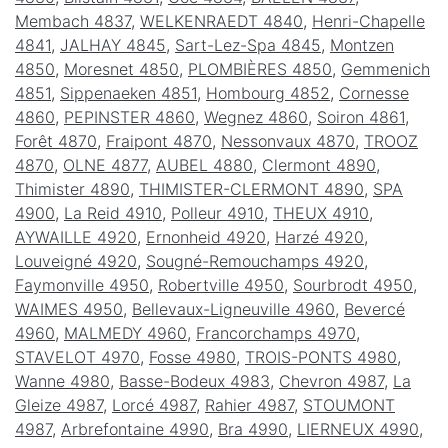
Membach 4837
,
WELKENRAEDT 4840
,
Henri-Chapelle
4841
,
JALHAY 4845
,
Sart-Lez-Spa 4845
,
Montzen
4850
,
Moresnet 4850
,
PLOMBIÈRES 4850
,
Gemmenich
4851
,
Sippenaeken 4851
,
Hombourg 4852
,
Cornesse
4860
,
PEPINSTER 4860
,
Wegnez 4860
,
Soiron 4861
,
Forêt 4870
,
Fraipont 4870
,
Nessonvaux 4870
,
TROOZ
4870
,
OLNE 4877
,
AUBEL 4880
,
Clermont 4890
,
Thimister 4890
,
THIMISTER-CLERMONT 4890
,
SPA
4900
,
La Reid 4910
,
Polleur 4910
,
THEUX 4910
,
AYWAILLE 4920
,
Ernonheid 4920
,
Harzé 4920
,
Louveigné 4920
,
Sougné-Remouchamps 4920
,
Faymonville 4950
,
Robertville 4950
,
Sourbrodt 4950
,
WAIMES 4950
,
Bellevaux-Ligneuville 4960
,
Bevercé
4960
,
MALMEDY 4960
,
Francorchamps 4970
,
STAVELOT 4970
,
Fosse 4980
,
TROIS-PONTS 4980
,
Wanne 4980
,
Basse-Bodeux 4983
,
Chevron 4987
,
La
Gleize 4987
,
Lorcé 4987
,
Rahier 4987
,
STOUMONT
4987
,
Arbrefontaine 4990
,
Bra 4990
,
LIERNEUX 4990
,