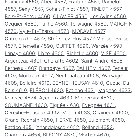
Fraineux 4550
,
Abée 4557
,
Fraiture 4557
,
Ramelot
4557
,
Seny 4557
,
Soheit-Tinlot 4557
,
TINLOT 4557
,
Bois-Et-Borsu 4560
,
CLAVIER 4560
,
Les Avins 4560
,
Ocquier 4560
,
Pailhe 4560
,
Terwagne 4560
,
MARCHIN
4570
,
Vyle-Et-Tharoul 4570
,
MODAVE 4577
,
Outrelouxhe 4577
,
Strée-Lez-Huy 4577
,
Vierset-Barse
4577
,
Ellemelle 4590
,
OUFFET 4590
,
Warzée 4590
,
Lanaye 4600
,
Lixhe 4600
,
Richelle 4600
,
VISÉ 4600
,
Argenteau 4601
,
Cheratte 4602
,
Saint-André 4606
,
Berneau 4607
,
Bombaye 4607
,
DALHEM 4607
,
Feneur
4607
,
Mortroux 4607
,
Neufchâteau 4608
,
Warsage
4608
,
Bellaire 4610
,
BEYNE-HEUSAY 4610
,
Queue-Du-
Bois 4610
,
FLÉRON 4620
,
Retinne 4621
,
Magnée 4623
,
Romsée 4624
,
Ayeneux 4630
,
Micheroux 4630
,
SOUMAGNE 4630
,
Tignée 4630
,
Evegnée 4631
,
Cérexhe-Heuseux 4632
,
Melen 4633
,
Chaineux 4650
,
Grand-Rechain 4650
,
HERVE 4650
,
Julémont 4650
,
Battice 4651
,
Xhendelesse 4652
,
Bolland 4653
,
Charneux 4654
,
BLÉGNY 4670
,
Mortier 4670
,