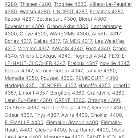
4280
,
Thisnes 4280
,
Trognée 4280
,
Villers-Le-Peuplier
4280
,
Wansin 4280
,
LINCENT 4287
,
Pellaines 4287
,
Racour 4287
,
Bettincourt 4300
,
Bleret 4300
,
Bovenistier 4300
,
Grand-Axhe 4300
,
Lantremange
4300
,
Oleye 4300
,
WAREMME 4300
,
Aineffe 4317
,
Borlez 4317
,
Celles 4317
,
FAIMES 4317
,
Les Waleffes
4317
,
Viemme 4317
,
AWANS 4340
,
Fooz 4340
,
Othée
4340
,
Villers-L'Evêque 4340
,
Hognoul 4342
,
FEXHE-
LE-HAUT-CLOCHER 4347
,
Freloux 4347
,
Noville 4347
,
Roloux 4347
,
Voroux-Goreux 4347
,
Lamine 4350
,
Momalle 4350
,
Pousset 4350
,
REMICOURT 4350
,
Hodeige 4351
,
DONCEEL 4357
,
Haneffe 4357
,
Jeneffe
4357
,
Limont 4357
,
Bergilers 4360
,
Grandville 4360
,
Lens-Sur-Geer 4360
,
OREYE 4360
,
Otrange 4360
,
CRISNÉE 4367
,
Fize-Le-Marsal 4367
,
Kemexhe 4367
,
Odeur 4367
,
Thys 4367
,
Awirs 4400
,
Chokier 4400
,
FLÉMALLE 4400
,
Flémalle-Grande 4400
,
Flémalle-
Haute 4400
,
Gleixhe 4400
,
Ivoz-Ramet 4400
,
Mons-
Lez-Liège 4400
,
Montegnée 4420
,
SAINT-NICOLAS