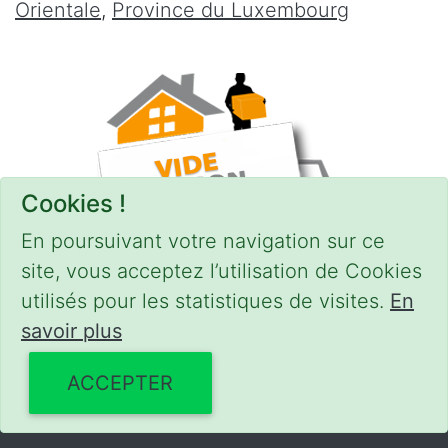
Orientale
,
Province du Luxembourg
Cookies !
En poursuivant votre navigation sur ce
site, vous acceptez l’utilisation de Cookies
utilisés pour les statistiques de visites.
En
savoir plus
CONDITIONS
-
SITEMAP
© 2018–2026
videgreniers.be
ACCEPTER
Powered by Euro Web Page