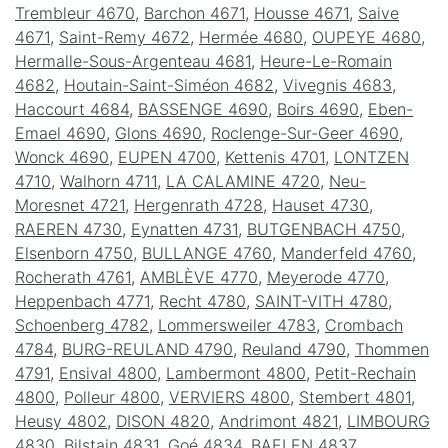
Trembleur 4670
,
Barchon 4671
,
Housse 4671
,
Saive
4671
,
Saint-Remy 4672
,
Hermée 4680
,
OUPEYE 4680
,
Hermalle-Sous-Argenteau 4681
,
Heure-Le-Romain
4682
,
Houtain-Saint-Siméon 4682
,
Vivegnis 4683
,
Haccourt 4684
,
BASSENGE 4690
,
Boirs 4690
,
Eben-
Emael 4690
,
Glons 4690
,
Roclenge-Sur-Geer 4690
,
Wonck 4690
,
EUPEN 4700
,
Kettenis 4701
,
LONTZEN
4710
,
Walhorn 4711
,
LA CALAMINE 4720
,
Neu-
Moresnet 4721
,
Hergenrath 4728
,
Hauset 4730
,
RAEREN 4730
,
Eynatten 4731
,
BUTGENBACH 4750
,
Elsenborn 4750
,
BULLANGE 4760
,
Manderfeld 4760
,
Rocherath 4761
,
AMBLÈVE 4770
,
Meyerode 4770
,
Heppenbach 4771
,
Recht 4780
,
SAINT-VITH 4780
,
Schoenberg 4782
,
Lommersweiler 4783
,
Crombach
4784
,
BURG-REULAND 4790
,
Reuland 4790
,
Thommen
4791
,
Ensival 4800
,
Lambermont 4800
,
Petit-Rechain
4800
,
Polleur 4800
,
VERVIERS 4800
,
Stembert 4801
,
Heusy 4802
,
DISON 4820
,
Andrimont 4821
,
LIMBOURG
4830
,
Bilstain 4831
,
Goé 4834
,
BAELEN 4837
,