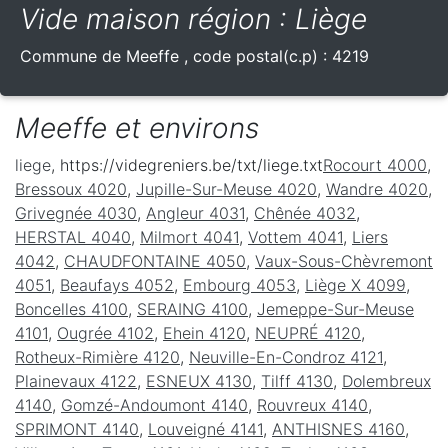
Vide maison région : Liège
Commune de
Meeffe
, code postal(c.p) :
4219
Meeffe et environs
liege
, https://videgreniers.be/txt/liege.txt
Rocourt 4000
,
Bressoux 4020
,
Jupille-Sur-Meuse 4020
,
Wandre 4020
,
Grivegnée 4030
,
Angleur 4031
,
Chênée 4032
,
HERSTAL 4040
,
Milmort 4041
,
Vottem 4041
,
Liers
4042
,
CHAUDFONTAINE 4050
,
Vaux-Sous-Chèvremont
4051
,
Beaufays 4052
,
Embourg 4053
,
Liège X 4099
,
Boncelles 4100
,
SERAING 4100
,
Jemeppe-Sur-Meuse
4101
,
Ougrée 4102
,
Ehein 4120
,
NEUPRÉ 4120
,
Rotheux-Rimière 4120
,
Neuville-En-Condroz 4121
,
Plainevaux 4122
,
ESNEUX 4130
,
Tilff 4130
,
Dolembreux
4140
,
Gomzé-Andoumont 4140
,
Rouvreux 4140
,
SPRIMONT 4140
,
Louveigné 4141
,
ANTHISNES 4160
,