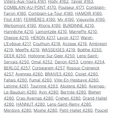
Villers-Aux-Tours 4161
,
Hody 4162
,
Tavier 4163
,
COMBLAIN-AU-PONT 4170
,
Poulseur 4171
,
Comblain-
Fairon 4180
,
Comblain-La-Tour 4180
,
HAMOIR 4180
,
Filot 4181
,
FERRIÈRES 4190
,
My 4190
,
Vieuxville 4190
,
Werbomont 4190
,
Xhoris 4190
,
BURDINNE 4210
,
Hannêche 4210
,
Lamontzée 4210
,
Marneffe 4210
,
Oteppe 4210
,
HÉRON 4217
,
Lavoir 4217
,
Waret-
L'Evêque 4217
,
Couthuin 4218
,
Acosse 4219
,
Ambresin
4219
,
Meeffe 4219
,
WASSEIGES 4219
,
Boëlhe 4250
,
GEER 4250
,
Hollogne-Sur-Geer 4250
,
Lens-Saint-
Servais 4250
,
Omal 4252
,
Darion 4253
,
Ligney 4254
,
BERLOZ 4257
,
Corswarem 4257
,
Rosoux-Crenwick
4257
,
Avennes 4260
,
BRAIVES 4260
,
Ciplet 4260
,
Fallais 4260
,
Fumal 4260
,
Ville-En-Hesbaye 4260
,
Latinne 4261
,
Tourinne 4263
,
Abolens 4280
,
Avernas-
Le-Bauduin 4280
,
Avin 4280
,
Bertrée 4280
,
Blehen
4280
,
Cras-Avernas 4280
,
Crehen 4280
,
Grand-Hallet
4280
,
HANNUT 4280
,
Lens-Saint-Remy 4280
,
Merdorp 4280
,
Moxhe 4280
,
Petit-Hallet 4280
,
Poucet