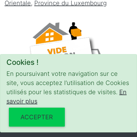
Orientale
,
Province du Luxembourg
Cookies !
En poursuivant votre navigation sur ce
site, vous acceptez l’utilisation de Cookies
utilisés pour les statistiques de visites.
En
savoir plus
CONDITIONS
-
SITEMAP
© 2018–2026
videgreniers.be
ACCEPTER
Powered by Euro Web Page