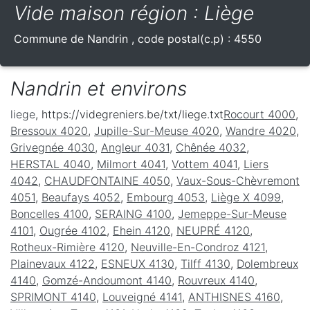
Vide maison région : Liège
Commune de
Nandrin
, code postal(c.p) :
4550
Nandrin et environs
liege
, https://videgreniers.be/txt/liege.txt
Rocourt 4000
,
Bressoux 4020
,
Jupille-Sur-Meuse 4020
,
Wandre 4020
,
Grivegnée 4030
,
Angleur 4031
,
Chênée 4032
,
HERSTAL 4040
,
Milmort 4041
,
Vottem 4041
,
Liers
4042
,
CHAUDFONTAINE 4050
,
Vaux-Sous-Chèvremont
4051
,
Beaufays 4052
,
Embourg 4053
,
Liège X 4099
,
Boncelles 4100
,
SERAING 4100
,
Jemeppe-Sur-Meuse
4101
,
Ougrée 4102
,
Ehein 4120
,
NEUPRÉ 4120
,
Rotheux-Rimière 4120
,
Neuville-En-Condroz 4121
,
Plainevaux 4122
,
ESNEUX 4130
,
Tilff 4130
,
Dolembreux
4140
,
Gomzé-Andoumont 4140
,
Rouvreux 4140
,
SPRIMONT 4140
,
Louveigné 4141
,
ANTHISNES 4160
,