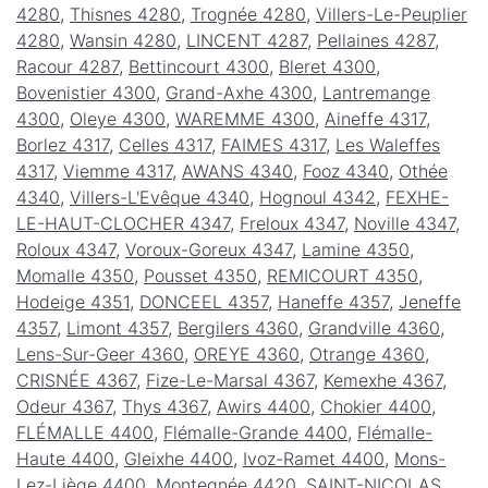
4280
,
Thisnes 4280
,
Trognée 4280
,
Villers-Le-Peuplier
4280
,
Wansin 4280
,
LINCENT 4287
,
Pellaines 4287
,
Racour 4287
,
Bettincourt 4300
,
Bleret 4300
,
Bovenistier 4300
,
Grand-Axhe 4300
,
Lantremange
4300
,
Oleye 4300
,
WAREMME 4300
,
Aineffe 4317
,
Borlez 4317
,
Celles 4317
,
FAIMES 4317
,
Les Waleffes
4317
,
Viemme 4317
,
AWANS 4340
,
Fooz 4340
,
Othée
4340
,
Villers-L'Evêque 4340
,
Hognoul 4342
,
FEXHE-
LE-HAUT-CLOCHER 4347
,
Freloux 4347
,
Noville 4347
,
Roloux 4347
,
Voroux-Goreux 4347
,
Lamine 4350
,
Momalle 4350
,
Pousset 4350
,
REMICOURT 4350
,
Hodeige 4351
,
DONCEEL 4357
,
Haneffe 4357
,
Jeneffe
4357
,
Limont 4357
,
Bergilers 4360
,
Grandville 4360
,
Lens-Sur-Geer 4360
,
OREYE 4360
,
Otrange 4360
,
CRISNÉE 4367
,
Fize-Le-Marsal 4367
,
Kemexhe 4367
,
Odeur 4367
,
Thys 4367
,
Awirs 4400
,
Chokier 4400
,
FLÉMALLE 4400
,
Flémalle-Grande 4400
,
Flémalle-
Haute 4400
,
Gleixhe 4400
,
Ivoz-Ramet 4400
,
Mons-
Lez-Liège 4400
,
Montegnée 4420
,
SAINT-NICOLAS