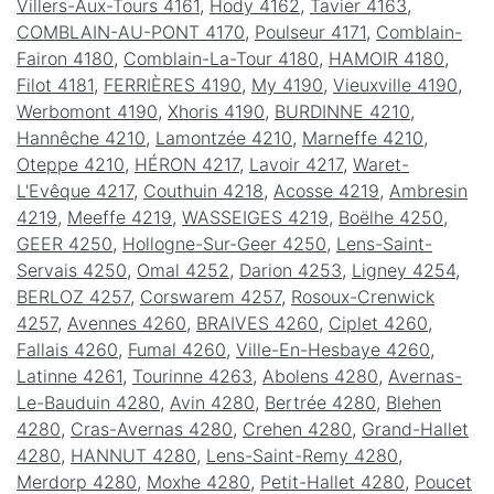
Villers-Aux-Tours 4161
,
Hody 4162
,
Tavier 4163
,
COMBLAIN-AU-PONT 4170
,
Poulseur 4171
,
Comblain-
Fairon 4180
,
Comblain-La-Tour 4180
,
HAMOIR 4180
,
Filot 4181
,
FERRIÈRES 4190
,
My 4190
,
Vieuxville 4190
,
Werbomont 4190
,
Xhoris 4190
,
BURDINNE 4210
,
Hannêche 4210
,
Lamontzée 4210
,
Marneffe 4210
,
Oteppe 4210
,
HÉRON 4217
,
Lavoir 4217
,
Waret-
L'Evêque 4217
,
Couthuin 4218
,
Acosse 4219
,
Ambresin
4219
,
Meeffe 4219
,
WASSEIGES 4219
,
Boëlhe 4250
,
GEER 4250
,
Hollogne-Sur-Geer 4250
,
Lens-Saint-
Servais 4250
,
Omal 4252
,
Darion 4253
,
Ligney 4254
,
BERLOZ 4257
,
Corswarem 4257
,
Rosoux-Crenwick
4257
,
Avennes 4260
,
BRAIVES 4260
,
Ciplet 4260
,
Fallais 4260
,
Fumal 4260
,
Ville-En-Hesbaye 4260
,
Latinne 4261
,
Tourinne 4263
,
Abolens 4280
,
Avernas-
Le-Bauduin 4280
,
Avin 4280
,
Bertrée 4280
,
Blehen
4280
,
Cras-Avernas 4280
,
Crehen 4280
,
Grand-Hallet
4280
,
HANNUT 4280
,
Lens-Saint-Remy 4280
,
Merdorp 4280
,
Moxhe 4280
,
Petit-Hallet 4280
,
Poucet