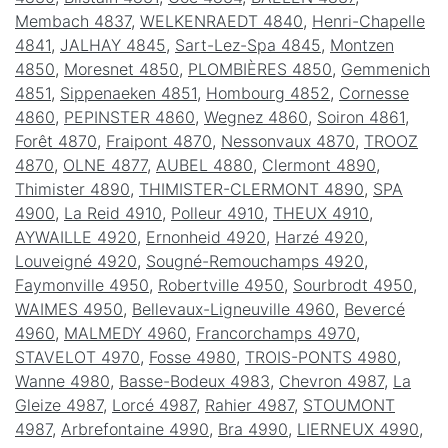
Membach 4837
,
WELKENRAEDT 4840
,
Henri-Chapelle
4841
,
JALHAY 4845
,
Sart-Lez-Spa 4845
,
Montzen
4850
,
Moresnet 4850
,
PLOMBIÈRES 4850
,
Gemmenich
4851
,
Sippenaeken 4851
,
Hombourg 4852
,
Cornesse
4860
,
PEPINSTER 4860
,
Wegnez 4860
,
Soiron 4861
,
Forêt 4870
,
Fraipont 4870
,
Nessonvaux 4870
,
TROOZ
4870
,
OLNE 4877
,
AUBEL 4880
,
Clermont 4890
,
Thimister 4890
,
THIMISTER-CLERMONT 4890
,
SPA
4900
,
La Reid 4910
,
Polleur 4910
,
THEUX 4910
,
AYWAILLE 4920
,
Ernonheid 4920
,
Harzé 4920
,
Louveigné 4920
,
Sougné-Remouchamps 4920
,
Faymonville 4950
,
Robertville 4950
,
Sourbrodt 4950
,
WAIMES 4950
,
Bellevaux-Ligneuville 4960
,
Bevercé
4960
,
MALMEDY 4960
,
Francorchamps 4970
,
STAVELOT 4970
,
Fosse 4980
,
TROIS-PONTS 4980
,
Wanne 4980
,
Basse-Bodeux 4983
,
Chevron 4987
,
La
Gleize 4987
,
Lorcé 4987
,
Rahier 4987
,
STOUMONT
4987
,
Arbrefontaine 4990
,
Bra 4990
,
LIERNEUX 4990
,