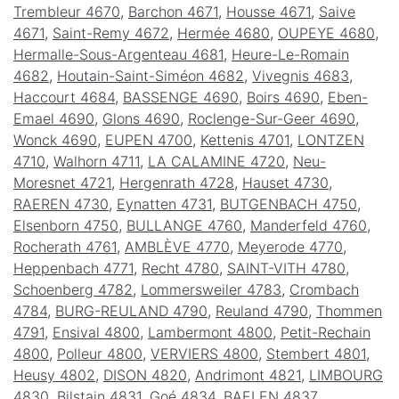
Trembleur 4670
,
Barchon 4671
,
Housse 4671
,
Saive
4671
,
Saint-Remy 4672
,
Hermée 4680
,
OUPEYE 4680
,
Hermalle-Sous-Argenteau 4681
,
Heure-Le-Romain
4682
,
Houtain-Saint-Siméon 4682
,
Vivegnis 4683
,
Haccourt 4684
,
BASSENGE 4690
,
Boirs 4690
,
Eben-
Emael 4690
,
Glons 4690
,
Roclenge-Sur-Geer 4690
,
Wonck 4690
,
EUPEN 4700
,
Kettenis 4701
,
LONTZEN
4710
,
Walhorn 4711
,
LA CALAMINE 4720
,
Neu-
Moresnet 4721
,
Hergenrath 4728
,
Hauset 4730
,
RAEREN 4730
,
Eynatten 4731
,
BUTGENBACH 4750
,
Elsenborn 4750
,
BULLANGE 4760
,
Manderfeld 4760
,
Rocherath 4761
,
AMBLÈVE 4770
,
Meyerode 4770
,
Heppenbach 4771
,
Recht 4780
,
SAINT-VITH 4780
,
Schoenberg 4782
,
Lommersweiler 4783
,
Crombach
4784
,
BURG-REULAND 4790
,
Reuland 4790
,
Thommen
4791
,
Ensival 4800
,
Lambermont 4800
,
Petit-Rechain
4800
,
Polleur 4800
,
VERVIERS 4800
,
Stembert 4801
,
Heusy 4802
,
DISON 4820
,
Andrimont 4821
,
LIMBOURG
4830
,
Bilstain 4831
,
Goé 4834
,
BAELEN 4837
,