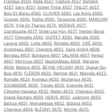
Fraineux 4550
,
Abée 4557
,
Fraiture 4557
,
Ramelot
4557
,
Seny 4557
,
Soheit-Tinlot 4557
,
TINLOT 4557
,
Bois-Et-Borsu 4560
,
CLAVIER 4560
,
Les Avins 4560
,
Ocquier 4560
,
Pailhe 4560
,
Terwagne 4560
,
MARCHIN
4570
,
Vyle-Et-Tharoul 4570
,
MODAVE 4577
,
Outrelouxhe 4577
,
Strée-Lez-Huy 4577
,
Vierset-Barse
4577
,
Ellemelle 4590
,
OUFFET 4590
,
Warzée 4590
,
Lanaye 4600
,
Lixhe 4600
,
Richelle 4600
,
VISÉ 4600
,
Argenteau 4601
,
Cheratte 4602
,
Saint-André 4606
,
Berneau 4607
,
Bombaye 4607
,
DALHEM 4607
,
Feneur
4607
,
Mortroux 4607
,
Neufchâteau 4608
,
Warsage
4608
,
Bellaire 4610
,
BEYNE-HEUSAY 4610
,
Queue-Du-
Bois 4610
,
FLÉRON 4620
,
Retinne 4621
,
Magnée 4623
,
Romsée 4624
,
Ayeneux 4630
,
Micheroux 4630
,
SOUMAGNE 4630
,
Tignée 4630
,
Evegnée 4631
,
Cérexhe-Heuseux 4632
,
Melen 4633
,
Chaineux 4650
,
Grand-Rechain 4650
,
HERVE 4650
,
Julémont 4650
,
Battice 4651
,
Xhendelesse 4652
,
Bolland 4653
,
Charneux 4654
,
BLÉGNY 4670
,
Mortier 4670
,