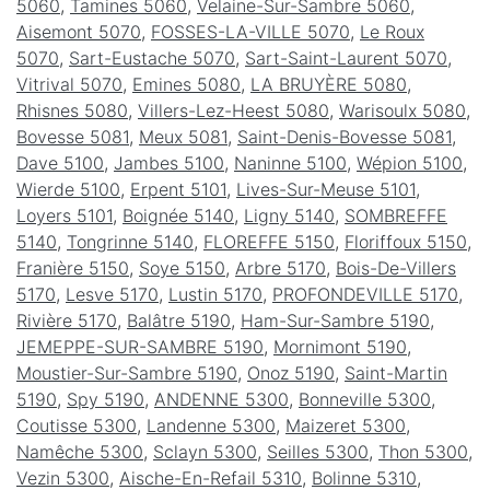
5060
,
Tamines 5060
,
Velaine-Sur-Sambre 5060
,
Aisemont 5070
,
FOSSES-LA-VILLE 5070
,
Le Roux
5070
,
Sart-Eustache 5070
,
Sart-Saint-Laurent 5070
,
Vitrival 5070
,
Emines 5080
,
LA BRUYÈRE 5080
,
Rhisnes 5080
,
Villers-Lez-Heest 5080
,
Warisoulx 5080
,
Bovesse 5081
,
Meux 5081
,
Saint-Denis-Bovesse 5081
,
Dave 5100
,
Jambes 5100
,
Naninne 5100
,
Wépion 5100
,
Wierde 5100
,
Erpent 5101
,
Lives-Sur-Meuse 5101
,
Loyers 5101
,
Boignée 5140
,
Ligny 5140
,
SOMBREFFE
5140
,
Tongrinne 5140
,
FLOREFFE 5150
,
Floriffoux 5150
,
Franière 5150
,
Soye 5150
,
Arbre 5170
,
Bois-De-Villers
5170
,
Lesve 5170
,
Lustin 5170
,
PROFONDEVILLE 5170
,
Rivière 5170
,
Balâtre 5190
,
Ham-Sur-Sambre 5190
,
JEMEPPE-SUR-SAMBRE 5190
,
Mornimont 5190
,
Moustier-Sur-Sambre 5190
,
Onoz 5190
,
Saint-Martin
5190
,
Spy 5190
,
ANDENNE 5300
,
Bonneville 5300
,
Coutisse 5300
,
Landenne 5300
,
Maizeret 5300
,
Namêche 5300
,
Sclayn 5300
,
Seilles 5300
,
Thon 5300
,
Vezin 5300
,
Aische-En-Refail 5310
,
Bolinne 5310
,