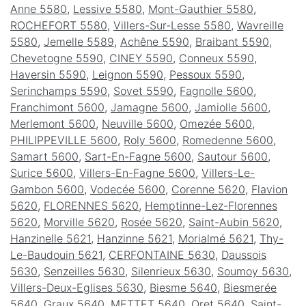
Anne 5580
,
Lessive 5580
,
Mont-Gauthier 5580
,
ROCHEFORT 5580
,
Villers-Sur-Lesse 5580
,
Wavreille
5580
,
Jemelle 5589
,
Achêne 5590
,
Braibant 5590
,
Chevetogne 5590
,
CINEY 5590
,
Conneux 5590
,
Haversin 5590
,
Leignon 5590
,
Pessoux 5590
,
Serinchamps 5590
,
Sovet 5590
,
Fagnolle 5600
,
Franchimont 5600
,
Jamagne 5600
,
Jamiolle 5600
,
Merlemont 5600
,
Neuville 5600
,
Omezée 5600
,
PHILIPPEVILLE 5600
,
Roly 5600
,
Romedenne 5600
,
Samart 5600
,
Sart-En-Fagne 5600
,
Sautour 5600
,
Surice 5600
,
Villers-En-Fagne 5600
,
Villers-Le-
Gambon 5600
,
Vodecée 5600
,
Corenne 5620
,
Flavion
5620
,
FLORENNES 5620
,
Hemptinne-Lez-Florennes
5620
,
Morville 5620
,
Rosée 5620
,
Saint-Aubin 5620
,
Hanzinelle 5621
,
Hanzinne 5621
,
Morialmé 5621
,
Thy-
Le-Baudouin 5621
,
CERFONTAINE 5630
,
Daussois
5630
,
Senzeilles 5630
,
Silenrieux 5630
,
Soumoy 5630
,
Villers-Deux-Eglises 5630
,
Biesme 5640
,
Biesmerée
5640
,
Graux 5640
,
METTET 5640
,
Oret 5640
,
Saint-