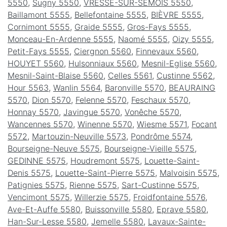
5550
,
Sugny 5550
,
VRESSE-SUR-SEMOIS 5550
,
Baillamont 5555
,
Bellefontaine 5555
,
BIÈVRE 5555
,
Cornimont 5555
,
Graide 5555
,
Gros-Fays 5555
,
Monceau-En-Ardenne 5555
,
Naomé 5555
,
Oizy 5555
,
Petit-Fays 5555
,
Ciergnon 5560
,
Finnevaux 5560
,
HOUYET 5560
,
Hulsonniaux 5560
,
Mesnil-Eglise 5560
,
Mesnil-Saint-Blaise 5560
,
Celles 5561
,
Custinne 5562
,
Hour 5563
,
Wanlin 5564
,
Baronville 5570
,
BEAURAING
5570
,
Dion 5570
,
Felenne 5570
,
Feschaux 5570
,
Honnay 5570
,
Javingue 5570
,
Vonêche 5570
,
Wancennes 5570
,
Winenne 5570
,
Wiesme 5571
,
Focant
5572
,
Martouzin-Neuville 5573
,
Pondrôme 5574
,
Bourseigne-Neuve 5575
,
Bourseigne-Vieille 5575
,
GEDINNE 5575
,
Houdremont 5575
,
Louette-Saint-
Denis 5575
,
Louette-Saint-Pierre 5575
,
Malvoisin 5575
,
Patignies 5575
,
Rienne 5575
,
Sart-Custinne 5575
,
Vencimont 5575
,
Willerzie 5575
,
Froidfontaine 5576
,
Ave-Et-Auffe 5580
,
Buissonville 5580
,
Eprave 5580
,
Han-Sur-Lesse 5580
,
Jemelle 5580
,
Lavaux-Sainte-