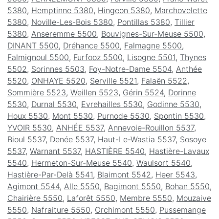
5380
,
Hemptinne 5380
,
Hingeon 5380
,
Marchovelette
5380
,
Noville-Les-Bois 5380
,
Pontillas 5380
,
Tillier
5380
,
Anseremme 5500
,
Bouvignes-Sur-Meuse 5500
,
DINANT 5500
,
Dréhance 5500
,
Falmagne 5500
,
Falmignoul 5500
,
Furfooz 5500
,
Lisogne 5501
,
Thynes
5502
,
Sorinnes 5503
,
Foy-Notre-Dame 5504
,
Anthée
5520
,
ONHAYE 5520
,
Serville 5521
,
Falaën 5522
,
Sommière 5523
,
Weillen 5523
,
Gérin 5524
,
Dorinne
5530
,
Durnal 5530
,
Evrehailles 5530
,
Godinne 5530
,
Houx 5530
,
Mont 5530
,
Purnode 5530
,
Spontin 5530
,
YVOIR 5530
,
ANHÉE 5537
,
Annevoie-Rouillon 5537
,
Bioul 5537
,
Denée 5537
,
Haut-Le-Wastia 5537
,
Sosoye
5537
,
Warnant 5537
,
HASTIÈRE 5540
,
Hastière-Lavaux
5540
,
Hermeton-Sur-Meuse 5540
,
Waulsort 5540
,
Hastière-Par-Delà 5541
,
Blaimont 5542
,
Heer 5543
,
Agimont 5544
,
Alle 5550
,
Bagimont 5550
,
Bohan 5550
,
Chairière 5550
,
Laforêt 5550
,
Membre 5550
,
Mouzaive
5550
,
Nafraiture 5550
,
Orchimont 5550
,
Pussemange