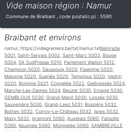
Vide maison région : Namur
Commune de
Braibant
, code postal(c.p) :
5590
Braibant et environs
namur
, https://videgreniers.be/txt/namur.txt
Belgrade
5001
,
Saint-Servais 5002
,
Saint-Marc 5003
,
Bouge
5004
,
SA SudPresse 5010
,
Parlement Wallon 5012
,
Champion 5020
,
Daussoulx 5020
,
Flawinne 5020
,
Malonne 5020
,
Suarlée 5020
,
Temploux 5020
,
Vedrin
5020
,
Boninne 5021
,
Cognelée 5022
,
Gelbressée 5024
,
Marche-Les-Dames 5024
,
Beuzet 5030
,
Ernage 5030
,
GEMBLOUX 5030
,
Grand-Manil 5030
,
Lonzée 5030
,
Sauvenière 5030
,
Grand-Leez 5031
,
Bossière 5032
,
Bothey 5032
,
Corroy-Le-Château 5032
,
Isnes 5032
,
Mazy 5032
,
Arsimont 5060
,
Auvelais 5060
,
Falisolle
5060
,
Keumiée 5060
,
Moignelée 5060
,
SAMBREVILLE