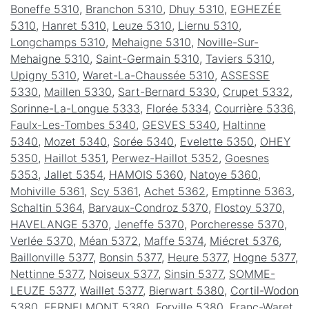
Boneffe 5310
,
Branchon 5310
,
Dhuy 5310
,
EGHEZÉE
5310
,
Hanret 5310
,
Leuze 5310
,
Liernu 5310
,
Longchamps 5310
,
Mehaigne 5310
,
Noville-Sur-
Mehaigne 5310
,
Saint-Germain 5310
,
Taviers 5310
,
Upigny 5310
,
Waret-La-Chaussée 5310
,
ASSESSE
5330
,
Maillen 5330
,
Sart-Bernard 5330
,
Crupet 5332
,
Sorinne-La-Longue 5333
,
Florée 5334
,
Courrière 5336
,
Faulx-Les-Tombes 5340
,
GESVES 5340
,
Haltinne
5340
,
Mozet 5340
,
Sorée 5340
,
Evelette 5350
,
OHEY
5350
,
Haillot 5351
,
Perwez-Haillot 5352
,
Goesnes
5353
,
Jallet 5354
,
HAMOIS 5360
,
Natoye 5360
,
Mohiville 5361
,
Scy 5361
,
Achet 5362
,
Emptinne 5363
,
Schaltin 5364
,
Barvaux-Condroz 5370
,
Flostoy 5370
,
HAVELANGE 5370
,
Jeneffe 5370
,
Porcheresse 5370
,
Verlée 5370
,
Méan 5372
,
Maffe 5374
,
Miécret 5376
,
Baillonville 5377
,
Bonsin 5377
,
Heure 5377
,
Hogne 5377
,
Nettinne 5377
,
Noiseux 5377
,
Sinsin 5377
,
SOMME-
LEUZE 5377
,
Waillet 5377
,
Bierwart 5380
,
Cortil-Wodon
5380
,
FERNELMONT 5380
,
Forville 5380
,
Franc-Waret