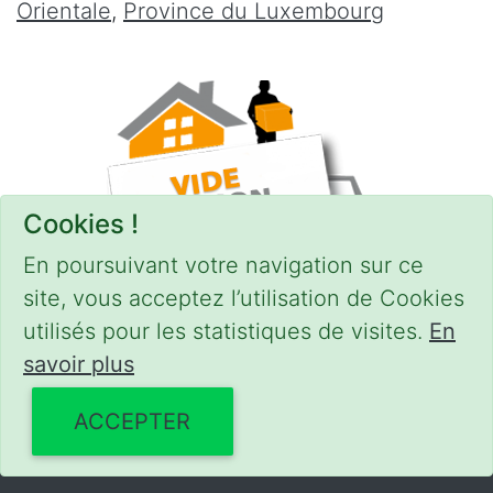
Orientale
,
Province du Luxembourg
Cookies !
En poursuivant votre navigation sur ce
site, vous acceptez l’utilisation de Cookies
utilisés pour les statistiques de visites.
En
savoir plus
CONDITIONS
-
SITEMAP
© 2018–2026
videgreniers.be
ACCEPTER
Powered by Euro Web Page