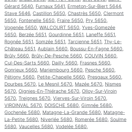
Gérard 5640
,
Furnaux 5641
,
Ermeton-Sur-Biert 5644
,
Stave 5646
,
Castillon 5650
,
Chastrès 5650
,
Clermont
5650
,
Fontenelle 5650
,
Fraire 5650
,
Pry 5650
,
Vogenée 5650
,
WALCOURT 5650
,
Yves-Gomezée
5650
,
Berzée 5651
,
Gourdinne 5651
,
Laneffe 5651
,
Rognée 5651
,
Somzée 5651
,
Tarcienne 5651
,
Thy-Le-
Château 5651
,
Aublain 5660
,
Boussu-En-Fagne 5660
,
Brûly 5660
,
Brûly-De-Pesche 5660
,
COUVIN 5660
,
Cul-Des-Sarts 5660
,
Dailly 5660
,
Frasnes 5660
,
Gonrieux 5660
,
Mariembourg 5660
,
Pesche 5660
,
Pétigny 5660
,
Petite-Chapelle 5660
,
Presgaux 5660
,
Dourbes 5670
,
Le Mesnil 5670
,
Mazée 5670
,
Nismes
5670
,
Oignies-En-Thiérache 5670
,
Olloy-Sur-Viroin
5670
,
Treignes 5670
,
Vierves-Sur-Viroin 5670
,
VIROINVAL 5670
,
DOISCHE 5680
,
Gimnée 5680
,
Gochenée 5680
,
Matagne-La-Grande 5680
,
Matagne-
La-Petite 5680
,
Niverlée 5680
,
Romerée 5680
,
Soulme
5680
,
Vaucelles 5680
,
Vodelée 5680
,