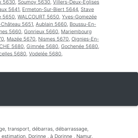
ux 5630
,
Soumoy 5630
,
Villers-Deux-Eglises
aux 5641
,
Ermeton-Sur-Biert 5644
,
Stave
e 5650
,
WALCOURT 5650
,
Yves-Gomezée
-Château 5651
,
Aublain 5660
,
Boussu-En-
snes 5660
,
Gonrieux 5660
,
Mariembourg
70
,
Mazée 5670
,
Nismes 5670
,
Oignies-En-
CHE 5680
,
Gimnée 5680
,
Gochenée 5680
,
celles 5680
,
Vodelée 5680
,
ge, transport, débarras, débarrassage,
 estimation, Dorinne ,
à Dorinne
,
Namur
,