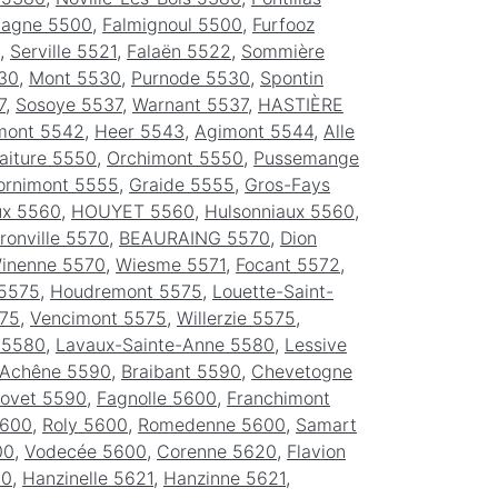
magne 5500
,
Falmignoul 5500
,
Furfooz
,
Serville 5521
,
Falaën 5522
,
Sommière
30
,
Mont 5530
,
Purnode 5530
,
Spontin
7
,
Sosoye 5537
,
Warnant 5537
,
HASTIÈRE
mont 5542
,
Heer 5543
,
Agimont 5544
,
Alle
aiture 5550
,
Orchimont 5550
,
Pussemange
ornimont 5555
,
Graide 5555
,
Gros-Fays
ux 5560
,
HOUYET 5560
,
Hulsonniaux 5560
,
ronville 5570
,
BEAURAING 5570
,
Dion
inenne 5570
,
Wiesme 5571
,
Focant 5572
,
5575
,
Houdremont 5575
,
Louette-Saint-
575
,
Vencimont 5575
,
Willerzie 5575
,
 5580
,
Lavaux-Sainte-Anne 5580
,
Lessive
Achêne 5590
,
Braibant 5590
,
Chevetogne
ovet 5590
,
Fagnolle 5600
,
Franchimont
5600
,
Roly 5600
,
Romedenne 5600
,
Samart
00
,
Vodecée 5600
,
Corenne 5620
,
Flavion
20
,
Hanzinelle 5621
,
Hanzinne 5621
,