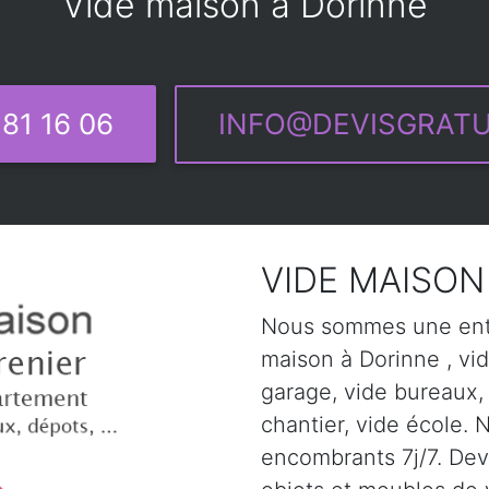
Vide maison à Dorinne
81 16 06
INFO@DEVISGRATU
VIDE MAISON 
Nous sommes une entr
maison à Dorinne , vid
garage, vide bureaux,
chantier, vide école. 
encombrants 7j/7. Devi