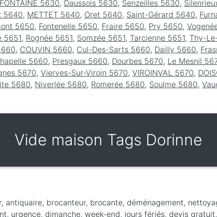
FONTAINE 5630
,
Daussois 5630
,
Senzeilles 5630
,
Silenrie
x 5640
,
METTET 5640
,
Oret 5640
,
Saint-Gérard 5640
,
Furn
mont 5650
,
Fontenelle 5650
,
Fraire 5650
,
Pry 5650
,
Vogené
e 5651
,
Rognée 5651
,
Somzée 5651
,
Tarcienne 5651
,
Thy-Le
5660
,
COUVIN 5660
,
Cul-Des-Sarts 5660
,
Dailly 5660
,
Fra
Chapelle 5660
,
Presgaux 5660
,
Dourbes 5670
,
Le Mesnil 56
ignes 5670
,
Vierves-Sur-Viroin 5670
,
VIROINVAL 5670
,
DOIS
ite 5680
,
Niverlée 5680
,
Romerée 5680
,
Soulme 5680
,
Vau
Vide maison Tags Dorinne
r, antiquaire, brocanteur, brocante, déménagement, nettoya
t, urgence, dimanche, week-end, jours fériés, devis gratuit,