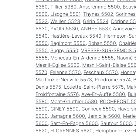
5380
,
Tillier 5380
,
Anseremme 5500
,
Bouvi
5500
,
Lisogne 5501
,
Thynes 5502
,
Sorinne
5523
,
Weillen 5523
,
Gérin 5524
,
Dorinne 5
5530
,
YVOIR 5530
,
ANHÉE 5537
,
Annevoie-
5540
,
Hastière-Lavaux 5540
,
Hermeton-Su
5550
,
Bagimont 5550
,
Bohan 5550
,
Chairiè
5550
,
Sugny 5550
,
VRESSE-SUR-SEMOIS 
5555
,
Monceau-En-Ardenne 5555
,
Naomé 
Mesnil-Eglise 5560
,
Mesnil-Saint-Blaise 55
5570
,
Felenne 5570
,
Feschaux 5570
,
Honna
Martouzin-Neuville 5573
,
Pondrôme 5574
,
B
Denis 5575
,
Louette-Saint-Pierre 5575
,
Mal
Froidfontaine 5576
,
Ave-Et-Auffe 5580
,
Bui
5580
,
Mont-Gauthier 5580
,
ROCHEFORT 5
5590
,
CINEY 5590
,
Conneux 5590
,
Haversi
5600
,
Jamagne 5600
,
Jamiolle 5600
,
Merl
5600
,
Sart-En-Fagne 5600
,
Sautour 5600
,
5620
,
FLORENNES 5620
,
Hemptinne-Lez-F