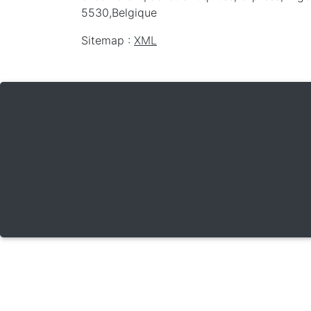
5530
,
Belgique
Sitemap :
XML