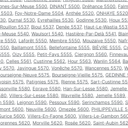
gnes-Sur-Meuse 5500
,
DINANT 5500
,
Dréhance 5500
,
Fal
s 5503
,
Foy-Notre-Dame 5504
,
Anthée 5520
,
ONHAYE 5520
530
,
Durnal 5530
,
Evrehailles 5530
,
Godinne 5530
,
Houx 55
Rouillon 5537
,
Bioul 5537
,
Denée 5537
,
Haut-Le-Wastia 553
r-Meuse 5540
,
Waulsort 5540
,
Hastière-Par-Delà 5541
,
Blai
re 5550
,
Laforêt 5550
,
Membre 5550
,
Mouzaive 5550
,
Nafr
5550
,
Baillamont 5555
,
Bellefontaine 5555
,
BIÈVRE 5555
,
C
5555
,
Oizy 5555
,
Petit-Fays 5555
,
Ciergnon 5560
,
Finneva
60
,
Celles 5561
,
Custinne 5562
,
Hour 5563
,
Wanlin 5564
,
Ba
y 5570
,
Javingue 5570
,
Vonêche 5570
,
Wancennes 5570
,
W
ourseigne-Neuve 5575
,
Bourseigne-Vieille 5575
,
GEDINNE 
voisin 5575
,
Patignies 5575
,
Rienne 5575
,
Sart-Custinne 5
ssonville 5580
,
Eprave 5580
,
Han-Sur-Lesse 5580
,
Jemelle
580
,
Villers-Sur-Lesse 5580
,
Wavreille 5580
,
Jemelle 5589
,
n 5590
,
Leignon 5590
,
Pessoux 5590
,
Serinchamps 5590
,
S
emont 5600
,
Neuville 5600
,
Omezée 5600
,
PHILIPPEVILLE 
Surice 5600
,
Villers-En-Fagne 5600
,
Villers-Le-Gambon 56
lorennes 5620
,
Morville 5620
,
Rosée 5620
,
Saint-Aubin 56