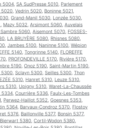
e 5004
,
SA SudPresse 5010
,
Parlement
 5020
,
Vedrin 5020
,
Boninne 5021
,
030
,
Grand-Manil 5030
,
Lonzée 5030
,
2
,
Mazy 5032
,
Arsimont 5060
,
Auvelais
r-Sambre 5060
,
Aisemont 5070
,
FOSSES-
80
,
LA BRUYÈRE 5080
,
Rhisnes 5080
,
00
,
Jambes 5100
,
Naninne 5100
,
Wépion
FFE 5140
,
Tongrinne 5140
,
FLOREFFE
170
,
PROFONDEVILLE 5170
,
Rivière 5170
,
mbre 5190
,
Onoz 5190
,
Saint-Martin 5190
,
 5300
,
Sclayn 5300
,
Seilles 5300
,
Thon
EZÉE 5310
,
Hanret 5310
,
Leuze 5310
,
ers 5310
,
Upigny 5310
,
Waret-La-Chaussée
e 5334
,
Courrière 5336
,
Faulx-Les-Tombes
1
,
Perwez-Haillot 5352
,
Goesnes 5353
,
tin 5364
,
Barvaux-Condroz 5370
,
Flostoy
ret 5376
,
Baillonville 5377
,
Bonsin 5377
,
Bierwart 5380
,
Cortil-Wodon 5380
,
 5380
,
Noville-Les-Bois 5380
,
Pontillas