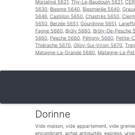
Morialmé 5621
,
Thy-Le-Baudouin 5621
,
CER
5630
,
Biesme 5640
,
Biesmerée 5640
,
Grau
5646
,
Castillon 5650
,
Chastrès 5650
,
Cler
5650
,
Berzée 5651
,
Gourdinne 5651
,
Laneff
Fagne 5660
,
Brûly 5660
,
Brûly-De-Pesche 
5660
,
Pesche 5660
,
Pétigny 5660
,
Petite-
Thiérache 5670
,
Olloy-Sur-Viroin 5670
,
Tre
Matagne-La-Grande 5680
,
Matagne-La-Pet
Dorinne
Vide maison, vide appartement, vide grenie
encombrant, achat antiquités, express, urgen