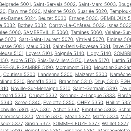
Belgrade 5001
,
Saint-Servais 5002
,
Saint-Marc 5003
,
Boug
020
,
Flawinne 5020
,
Malonne 5020
,
Suarlée 5020
,
Temploux
Les-Dames 5024
,
Beuzet 5030
,
Ernage 5030
,
GEMBLOUX 5
re 5032
,
Bothey 5032
,
Corroy-Le-Château 5032
,
Isnes 503
elée 5060
,
SAMBREVILLE 5060
,
Tamines 5060
,
Velaine-Su
he 5070
,
Sart-Saint-Laurent 5070
,
Vitrival 5070
,
Emines 50
vesse 5081
,
Meux 5081
,
Saint-Denis-Bovesse 5081
,
Dave 51
Meuse 5101
,
Loyers 5101
,
Boignée 5140
,
Ligny 5140
,
SOMBRE
5150
,
Arbre 5170
,
Bois-De-Villers 5170
,
Lesve 5170
,
Lustin 5
PPE-SUR-SAMBRE 5190
,
Mornimont 5190
,
Moustier-Sur-Sa
0
,
Coutisse 5300
,
Landenne 5300
,
Maizeret 5300
,
Namêche
olinne 5310
,
Boneffe 5310
,
Branchon 5310
,
Dhuy 5310
,
EGH
5310
,
Noville-Sur-Mehaigne 5310
,
Saint-Germain 5310
,
Tavi
ernard 5330
,
Crupet 5332
,
Sorinne-La-Longue 5333
,
Floré
 5340
,
Sorée 5340
,
Evelette 5350
,
OHEY 5350
,
Haillot 535
ohiville 5361
,
Scy 5361
,
Achet 5362
,
Emptinne 5363
,
Schal
rcheresse 5370
,
Verlée 5370
,
Méan 5372
,
Maffe 5374
,
Miéc
iseux 5377
,
Sinsin 5377
,
SOMME-LEUZE 5377
,
Waillet 5377
,
aret 5380
,
Hemptinne 5380
,
Hingeon 5380
,
Marchovelette