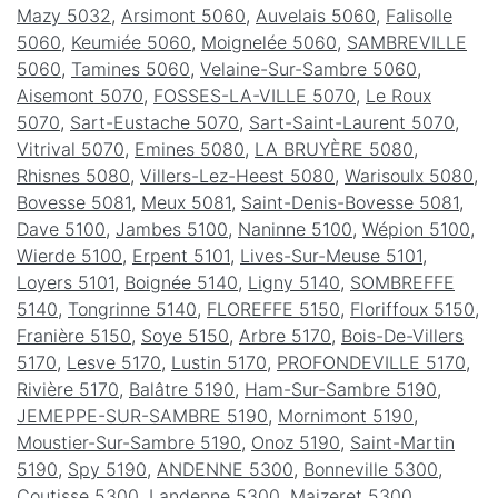
Mazy 5032
,
Arsimont 5060
,
Auvelais 5060
,
Falisolle
5060
,
Keumiée 5060
,
Moignelée 5060
,
SAMBREVILLE
5060
,
Tamines 5060
,
Velaine-Sur-Sambre 5060
,
Aisemont 5070
,
FOSSES-LA-VILLE 5070
,
Le Roux
5070
,
Sart-Eustache 5070
,
Sart-Saint-Laurent 5070
,
Vitrival 5070
,
Emines 5080
,
LA BRUYÈRE 5080
,
Rhisnes 5080
,
Villers-Lez-Heest 5080
,
Warisoulx 5080
,
Bovesse 5081
,
Meux 5081
,
Saint-Denis-Bovesse 5081
,
Dave 5100
,
Jambes 5100
,
Naninne 5100
,
Wépion 5100
,
Wierde 5100
,
Erpent 5101
,
Lives-Sur-Meuse 5101
,
Loyers 5101
,
Boignée 5140
,
Ligny 5140
,
SOMBREFFE
5140
,
Tongrinne 5140
,
FLOREFFE 5150
,
Floriffoux 5150
,
Franière 5150
,
Soye 5150
,
Arbre 5170
,
Bois-De-Villers
5170
,
Lesve 5170
,
Lustin 5170
,
PROFONDEVILLE 5170
,
Rivière 5170
,
Balâtre 5190
,
Ham-Sur-Sambre 5190
,
JEMEPPE-SUR-SAMBRE 5190
,
Mornimont 5190
,
Moustier-Sur-Sambre 5190
,
Onoz 5190
,
Saint-Martin
5190
,
Spy 5190
,
ANDENNE 5300
,
Bonneville 5300
,
Coutisse 5300
,
Landenne 5300
,
Maizeret 5300
,