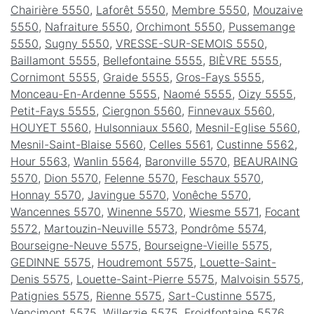
Chairière 5550
,
Laforêt 5550
,
Membre 5550
,
Mouzaive
5550
,
Nafraiture 5550
,
Orchimont 5550
,
Pussemange
5550
,
Sugny 5550
,
VRESSE-SUR-SEMOIS 5550
,
Baillamont 5555
,
Bellefontaine 5555
,
BIÈVRE 5555
,
Cornimont 5555
,
Graide 5555
,
Gros-Fays 5555
,
Monceau-En-Ardenne 5555
,
Naomé 5555
,
Oizy 5555
,
Petit-Fays 5555
,
Ciergnon 5560
,
Finnevaux 5560
,
HOUYET 5560
,
Hulsonniaux 5560
,
Mesnil-Eglise 5560
,
Mesnil-Saint-Blaise 5560
,
Celles 5561
,
Custinne 5562
,
Hour 5563
,
Wanlin 5564
,
Baronville 5570
,
BEAURAING
5570
,
Dion 5570
,
Felenne 5570
,
Feschaux 5570
,
Honnay 5570
,
Javingue 5570
,
Vonêche 5570
,
Wancennes 5570
,
Winenne 5570
,
Wiesme 5571
,
Focant
5572
,
Martouzin-Neuville 5573
,
Pondrôme 5574
,
Bourseigne-Neuve 5575
,
Bourseigne-Vieille 5575
,
GEDINNE 5575
,
Houdremont 5575
,
Louette-Saint-
Denis 5575
,
Louette-Saint-Pierre 5575
,
Malvoisin 5575
,
Patignies 5575
,
Rienne 5575
,
Sart-Custinne 5575
,
Vencimont 5575
,
Willerzie 5575
,
Froidfontaine 5576
,