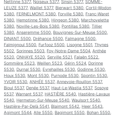
Nettinne 5377
,
Noiseux 5377
,
Sinsin 5377
,
SOMME-
LEUZE 5377
,
Waillet 5377
,
Bierwart 5380
,
Cortil-Wodon
5380
,
FERNELMONT 5380
,
Forville 5380
,
Franc-Waret
5380
,
Hemptinne 5380
,
Hingeon 5380
,
Marchovelette
5380
,
Noville-Les-Bois 5380
,
Pontillas 5380
,
Tillier
5380
,
Anseremme 5500
,
Bouvignes-Sur-Meuse 5500
,
DINANT 5500
,
Dréhance 5500
,
Falmagne 5500
,
Falmignoul 5500
,
Furfooz 5500
,
Lisogne 5501
,
Thynes
5502
,
Sorinnes 5503
,
Foy-Notre-Dame 5504
,
Anthée
5520
,
ONHAYE 5520
,
Serville 5521
,
Falaën 5522
,
Sommière 5523
,
Weillen 5523
,
Gérin 5524
,
Dorinne
5530
,
Durnal 5530
,
Evrehailles 5530
,
Godinne 5530
,
Houx 5530
,
Mont 5530
,
Purnode 5530
,
Spontin 5530
,
YVOIR 5530
,
ANHÉE 5537
,
Annevoie-Rouillon 5537
,
Bioul 5537
,
Denée 5537
,
Haut-Le-Wastia 5537
,
Sosoye
5537
,
Warnant 5537
,
HASTIÈRE 5540
,
Hastière-Lavaux
5540
,
Hermeton-Sur-Meuse 5540
,
Waulsort 5540
,
Hastière-Par-Delà 5541
,
Blaimont 5542
,
Heer 5543
,
Agimont 5544
,
Alle 5550
,
Bagimont 5550
,
Bohan 5550
,