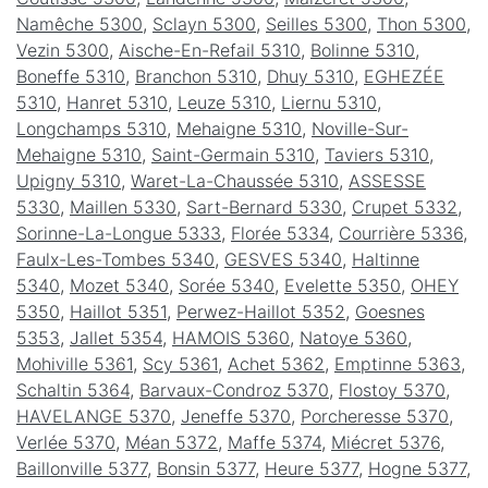
Namêche 5300
,
Sclayn 5300
,
Seilles 5300
,
Thon 5300
,
Vezin 5300
,
Aische-En-Refail 5310
,
Bolinne 5310
,
Boneffe 5310
,
Branchon 5310
,
Dhuy 5310
,
EGHEZÉE
5310
,
Hanret 5310
,
Leuze 5310
,
Liernu 5310
,
Longchamps 5310
,
Mehaigne 5310
,
Noville-Sur-
Mehaigne 5310
,
Saint-Germain 5310
,
Taviers 5310
,
Upigny 5310
,
Waret-La-Chaussée 5310
,
ASSESSE
5330
,
Maillen 5330
,
Sart-Bernard 5330
,
Crupet 5332
,
Sorinne-La-Longue 5333
,
Florée 5334
,
Courrière 5336
,
Faulx-Les-Tombes 5340
,
GESVES 5340
,
Haltinne
5340
,
Mozet 5340
,
Sorée 5340
,
Evelette 5350
,
OHEY
5350
,
Haillot 5351
,
Perwez-Haillot 5352
,
Goesnes
5353
,
Jallet 5354
,
HAMOIS 5360
,
Natoye 5360
,
Mohiville 5361
,
Scy 5361
,
Achet 5362
,
Emptinne 5363
,
Schaltin 5364
,
Barvaux-Condroz 5370
,
Flostoy 5370
,
HAVELANGE 5370
,
Jeneffe 5370
,
Porcheresse 5370
,
Verlée 5370
,
Méan 5372
,
Maffe 5374
,
Miécret 5376
,
Baillonville 5377
,
Bonsin 5377
,
Heure 5377
,
Hogne 5377
,