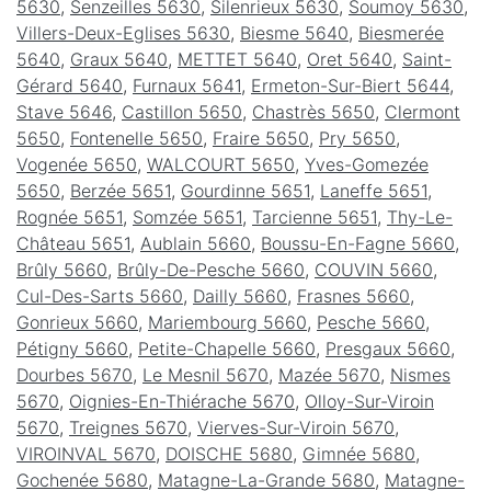
5630
,
Senzeilles 5630
,
Silenrieux 5630
,
Soumoy 5630
,
Villers-Deux-Eglises 5630
,
Biesme 5640
,
Biesmerée
5640
,
Graux 5640
,
METTET 5640
,
Oret 5640
,
Saint-
Gérard 5640
,
Furnaux 5641
,
Ermeton-Sur-Biert 5644
,
Stave 5646
,
Castillon 5650
,
Chastrès 5650
,
Clermont
5650
,
Fontenelle 5650
,
Fraire 5650
,
Pry 5650
,
Vogenée 5650
,
WALCOURT 5650
,
Yves-Gomezée
5650
,
Berzée 5651
,
Gourdinne 5651
,
Laneffe 5651
,
Rognée 5651
,
Somzée 5651
,
Tarcienne 5651
,
Thy-Le-
Château 5651
,
Aublain 5660
,
Boussu-En-Fagne 5660
,
Brûly 5660
,
Brûly-De-Pesche 5660
,
COUVIN 5660
,
Cul-Des-Sarts 5660
,
Dailly 5660
,
Frasnes 5660
,
Gonrieux 5660
,
Mariembourg 5660
,
Pesche 5660
,
Pétigny 5660
,
Petite-Chapelle 5660
,
Presgaux 5660
,
Dourbes 5670
,
Le Mesnil 5670
,
Mazée 5670
,
Nismes
5670
,
Oignies-En-Thiérache 5670
,
Olloy-Sur-Viroin
5670
,
Treignes 5670
,
Vierves-Sur-Viroin 5670
,
VIROINVAL 5670
,
DOISCHE 5680
,
Gimnée 5680
,
Gochenée 5680
,
Matagne-La-Grande 5680
,
Matagne-