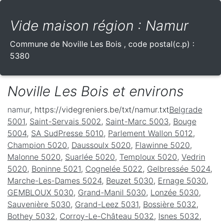
Vide maison région : Namur
Commune de
Noville Les Bois
, code postal(c.p) :
5380
Noville Les Bois et environs
namur
, https://videgreniers.be/txt/namur.txt
Belgrade
5001
,
Saint-Servais 5002
,
Saint-Marc 5003
,
Bouge
5004
,
SA SudPresse 5010
,
Parlement Wallon 5012
,
Champion 5020
,
Daussoulx 5020
,
Flawinne 5020
,
Malonne 5020
,
Suarlée 5020
,
Temploux 5020
,
Vedrin
5020
,
Boninne 5021
,
Cognelée 5022
,
Gelbressée 5024
,
Marche-Les-Dames 5024
,
Beuzet 5030
,
Ernage 5030
,
GEMBLOUX 5030
,
Grand-Manil 5030
,
Lonzée 5030
,
Sauvenière 5030
,
Grand-Leez 5031
,
Bossière 5032
,
Bothey 5032
,
Corroy-Le-Château 5032
,
Isnes 5032
,