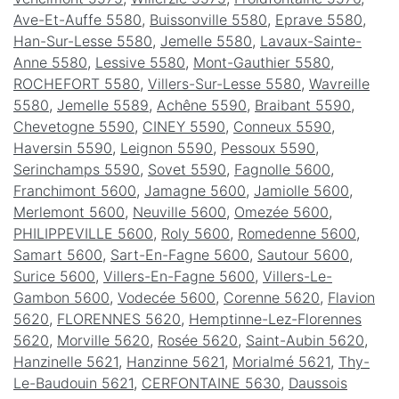
Ave-Et-Auffe 5580
,
Buissonville 5580
,
Eprave 5580
,
Han-Sur-Lesse 5580
,
Jemelle 5580
,
Lavaux-Sainte-
Anne 5580
,
Lessive 5580
,
Mont-Gauthier 5580
,
ROCHEFORT 5580
,
Villers-Sur-Lesse 5580
,
Wavreille
5580
,
Jemelle 5589
,
Achêne 5590
,
Braibant 5590
,
Chevetogne 5590
,
CINEY 5590
,
Conneux 5590
,
Haversin 5590
,
Leignon 5590
,
Pessoux 5590
,
Serinchamps 5590
,
Sovet 5590
,
Fagnolle 5600
,
Franchimont 5600
,
Jamagne 5600
,
Jamiolle 5600
,
Merlemont 5600
,
Neuville 5600
,
Omezée 5600
,
PHILIPPEVILLE 5600
,
Roly 5600
,
Romedenne 5600
,
Samart 5600
,
Sart-En-Fagne 5600
,
Sautour 5600
,
Surice 5600
,
Villers-En-Fagne 5600
,
Villers-Le-
Gambon 5600
,
Vodecée 5600
,
Corenne 5620
,
Flavion
5620
,
FLORENNES 5620
,
Hemptinne-Lez-Florennes
5620
,
Morville 5620
,
Rosée 5620
,
Saint-Aubin 5620
,
Hanzinelle 5621
,
Hanzinne 5621
,
Morialmé 5621
,
Thy-
Le-Baudouin 5621
,
CERFONTAINE 5630
,
Daussois