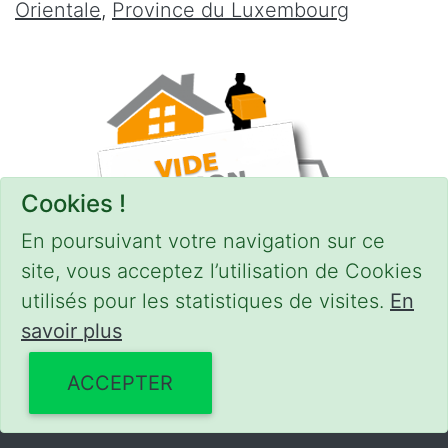
Orientale
,
Province du Luxembourg
Cookies !
En poursuivant votre navigation sur ce
site, vous acceptez l’utilisation de Cookies
utilisés pour les statistiques de visites.
En
savoir plus
CONDITIONS
-
SITEMAP
© 2018–2026
videgreniers.be
ACCEPTER
Powered by Euro Web Page