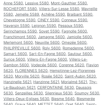
Anne 5580
,
Lessive 5580
,
Mont-Gauthier 5580
,
ROCHEFORT 5580
,
Villers-Sur-Lesse 5580
,
Wavreille
5580
,
Jemelle 5589
,
Achêne 5590
,
Braibant 5590
,
Chevetogne 5590
,
CINEY 5590
,
Conneux 5590
,
Haversin 5590
,
Leignon 5590
,
Pessoux 5590
,
Serinchamps 5590
,
Sovet 5590
,
Fagnolle 5600
,
Franchimont 5600
,
Jamagne 5600
,
Jamiolle 5600
,
Merlemont 5600
,
Neuville 5600
,
Omezée 5600
,
PHILIPPEVILLE 5600
,
Roly 5600
,
Romedenne 5600
,
Samart 5600
,
Sart-En-Fagne 5600
,
Sautour 5600
,
Surice 5600
,
Villers-En-Fagne 5600
,
Villers-Le-
Gambon 5600
,
Vodecée 5600
,
Corenne 5620
,
Flavion
5620
,
FLORENNES 5620
,
Hemptinne-Lez-Florennes
5620
,
Morville 5620
,
Rosée 5620
,
Saint-Aubin 5620
,
Hanzinelle 5621
,
Hanzinne 5621
,
Morialmé 5621
,
Thy-
Le-Baudouin 5621
,
CERFONTAINE 5630
,
Daussois
5630
,
Senzeilles 5630
,
Silenrieux 5630
,
Soumoy 5630
,
Villers-Deux-Eglises 5630
,
Biesme 5640
,
Biesmerée
5640
,
Graux 5640
,
METTET 5640
,
Oret 5640
,
Saint-