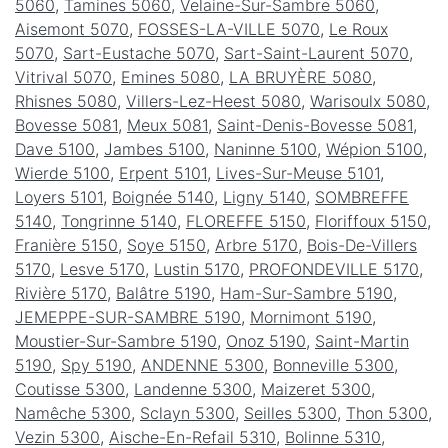
5060
,
Tamines 5060
,
Velaine-Sur-Sambre 5060
,
Aisemont 5070
,
FOSSES-LA-VILLE 5070
,
Le Roux
5070
,
Sart-Eustache 5070
,
Sart-Saint-Laurent 5070
,
Vitrival 5070
,
Emines 5080
,
LA BRUYÈRE 5080
,
Rhisnes 5080
,
Villers-Lez-Heest 5080
,
Warisoulx 5080
,
Bovesse 5081
,
Meux 5081
,
Saint-Denis-Bovesse 5081
,
Dave 5100
,
Jambes 5100
,
Naninne 5100
,
Wépion 5100
,
Wierde 5100
,
Erpent 5101
,
Lives-Sur-Meuse 5101
,
Loyers 5101
,
Boignée 5140
,
Ligny 5140
,
SOMBREFFE
5140
,
Tongrinne 5140
,
FLOREFFE 5150
,
Floriffoux 5150
,
Franière 5150
,
Soye 5150
,
Arbre 5170
,
Bois-De-Villers
5170
,
Lesve 5170
,
Lustin 5170
,
PROFONDEVILLE 5170
,
Rivière 5170
,
Balâtre 5190
,
Ham-Sur-Sambre 5190
,
JEMEPPE-SUR-SAMBRE 5190
,
Mornimont 5190
,
Moustier-Sur-Sambre 5190
,
Onoz 5190
,
Saint-Martin
5190
,
Spy 5190
,
ANDENNE 5300
,
Bonneville 5300
,
Coutisse 5300
,
Landenne 5300
,
Maizeret 5300
,
Namêche 5300
,
Sclayn 5300
,
Seilles 5300
,
Thon 5300
,
Vezin 5300
,
Aische-En-Refail 5310
,
Bolinne 5310
,