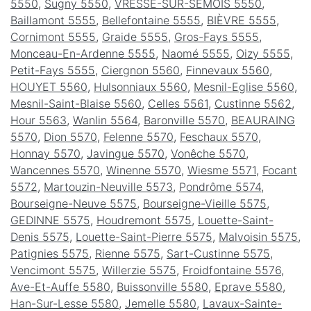
5550
,
Sugny 5550
,
VRESSE-SUR-SEMOIS 5550
,
Baillamont 5555
,
Bellefontaine 5555
,
BIÈVRE 5555
,
Cornimont 5555
,
Graide 5555
,
Gros-Fays 5555
,
Monceau-En-Ardenne 5555
,
Naomé 5555
,
Oizy 5555
,
Petit-Fays 5555
,
Ciergnon 5560
,
Finnevaux 5560
,
HOUYET 5560
,
Hulsonniaux 5560
,
Mesnil-Eglise 5560
,
Mesnil-Saint-Blaise 5560
,
Celles 5561
,
Custinne 5562
,
Hour 5563
,
Wanlin 5564
,
Baronville 5570
,
BEAURAING
5570
,
Dion 5570
,
Felenne 5570
,
Feschaux 5570
,
Honnay 5570
,
Javingue 5570
,
Vonêche 5570
,
Wancennes 5570
,
Winenne 5570
,
Wiesme 5571
,
Focant
5572
,
Martouzin-Neuville 5573
,
Pondrôme 5574
,
Bourseigne-Neuve 5575
,
Bourseigne-Vieille 5575
,
GEDINNE 5575
,
Houdremont 5575
,
Louette-Saint-
Denis 5575
,
Louette-Saint-Pierre 5575
,
Malvoisin 5575
,
Patignies 5575
,
Rienne 5575
,
Sart-Custinne 5575
,
Vencimont 5575
,
Willerzie 5575
,
Froidfontaine 5576
,
Ave-Et-Auffe 5580
,
Buissonville 5580
,
Eprave 5580
,
Han-Sur-Lesse 5580
,
Jemelle 5580
,
Lavaux-Sainte-