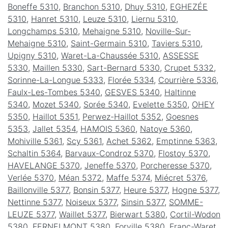
Boneffe 5310
,
Branchon 5310
,
Dhuy 5310
,
EGHEZÉE
5310
,
Hanret 5310
,
Leuze 5310
,
Liernu 5310
,
Longchamps 5310
,
Mehaigne 5310
,
Noville-Sur-
Mehaigne 5310
,
Saint-Germain 5310
,
Taviers 5310
,
Upigny 5310
,
Waret-La-Chaussée 5310
,
ASSESSE
5330
,
Maillen 5330
,
Sart-Bernard 5330
,
Crupet 5332
,
Sorinne-La-Longue 5333
,
Florée 5334
,
Courrière 5336
,
Faulx-Les-Tombes 5340
,
GESVES 5340
,
Haltinne
5340
,
Mozet 5340
,
Sorée 5340
,
Evelette 5350
,
OHEY
5350
,
Haillot 5351
,
Perwez-Haillot 5352
,
Goesnes
5353
,
Jallet 5354
,
HAMOIS 5360
,
Natoye 5360
,
Mohiville 5361
,
Scy 5361
,
Achet 5362
,
Emptinne 5363
,
Schaltin 5364
,
Barvaux-Condroz 5370
,
Flostoy 5370
,
HAVELANGE 5370
,
Jeneffe 5370
,
Porcheresse 5370
,
Verlée 5370
,
Méan 5372
,
Maffe 5374
,
Miécret 5376
,
Baillonville 5377
,
Bonsin 5377
,
Heure 5377
,
Hogne 5377
,
Nettinne 5377
,
Noiseux 5377
,
Sinsin 5377
,
SOMME-
LEUZE 5377
,
Waillet 5377
,
Bierwart 5380
,
Cortil-Wodon
5380
,
FERNELMONT 5380
,
Forville 5380
,
Franc-Waret