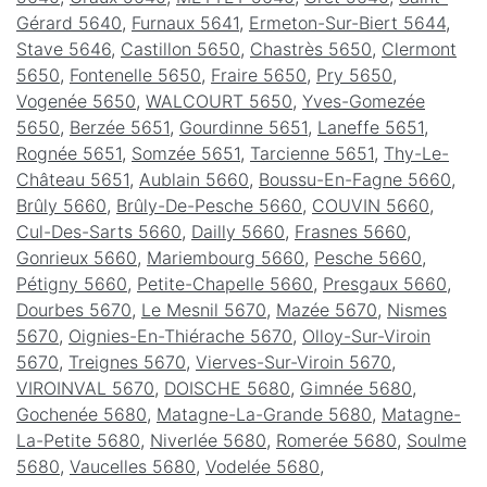
Gérard 5640
,
Furnaux 5641
,
Ermeton-Sur-Biert 5644
,
Stave 5646
,
Castillon 5650
,
Chastrès 5650
,
Clermont
5650
,
Fontenelle 5650
,
Fraire 5650
,
Pry 5650
,
Vogenée 5650
,
WALCOURT 5650
,
Yves-Gomezée
5650
,
Berzée 5651
,
Gourdinne 5651
,
Laneffe 5651
,
Rognée 5651
,
Somzée 5651
,
Tarcienne 5651
,
Thy-Le-
Château 5651
,
Aublain 5660
,
Boussu-En-Fagne 5660
,
Brûly 5660
,
Brûly-De-Pesche 5660
,
COUVIN 5660
,
Cul-Des-Sarts 5660
,
Dailly 5660
,
Frasnes 5660
,
Gonrieux 5660
,
Mariembourg 5660
,
Pesche 5660
,
Pétigny 5660
,
Petite-Chapelle 5660
,
Presgaux 5660
,
Dourbes 5670
,
Le Mesnil 5670
,
Mazée 5670
,
Nismes
5670
,
Oignies-En-Thiérache 5670
,
Olloy-Sur-Viroin
5670
,
Treignes 5670
,
Vierves-Sur-Viroin 5670
,
VIROINVAL 5670
,
DOISCHE 5680
,
Gimnée 5680
,
Gochenée 5680
,
Matagne-La-Grande 5680
,
Matagne-
La-Petite 5680
,
Niverlée 5680
,
Romerée 5680
,
Soulme
5680
,
Vaucelles 5680
,
Vodelée 5680
,