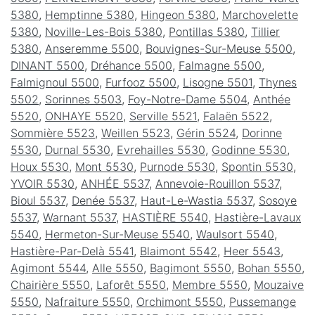
5380
,
Hemptinne 5380
,
Hingeon 5380
,
Marchovelette
5380
,
Noville-Les-Bois 5380
,
Pontillas 5380
,
Tillier
5380
,
Anseremme 5500
,
Bouvignes-Sur-Meuse 5500
,
DINANT 5500
,
Dréhance 5500
,
Falmagne 5500
,
Falmignoul 5500
,
Furfooz 5500
,
Lisogne 5501
,
Thynes
5502
,
Sorinnes 5503
,
Foy-Notre-Dame 5504
,
Anthée
5520
,
ONHAYE 5520
,
Serville 5521
,
Falaën 5522
,
Sommière 5523
,
Weillen 5523
,
Gérin 5524
,
Dorinne
5530
,
Durnal 5530
,
Evrehailles 5530
,
Godinne 5530
,
Houx 5530
,
Mont 5530
,
Purnode 5530
,
Spontin 5530
,
YVOIR 5530
,
ANHÉE 5537
,
Annevoie-Rouillon 5537
,
Bioul 5537
,
Denée 5537
,
Haut-Le-Wastia 5537
,
Sosoye
5537
,
Warnant 5537
,
HASTIÈRE 5540
,
Hastière-Lavaux
5540
,
Hermeton-Sur-Meuse 5540
,
Waulsort 5540
,
Hastière-Par-Delà 5541
,
Blaimont 5542
,
Heer 5543
,
Agimont 5544
,
Alle 5550
,
Bagimont 5550
,
Bohan 5550
,
Chairière 5550
,
Laforêt 5550
,
Membre 5550
,
Mouzaive
5550
,
Nafraiture 5550
,
Orchimont 5550
,
Pussemange