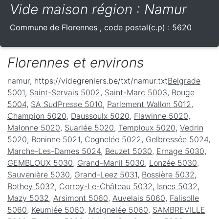
Vide maison région : Namur
Commune de
Florennes
, code postal(c.p) :
5620
Florennes et environs
namur
, https://videgreniers.be/txt/namur.txt
Belgrade
5001
,
Saint-Servais 5002
,
Saint-Marc 5003
,
Bouge
5004
,
SA SudPresse 5010
,
Parlement Wallon 5012
,
Champion 5020
,
Daussoulx 5020
,
Flawinne 5020
,
Malonne 5020
,
Suarlée 5020
,
Temploux 5020
,
Vedrin
5020
,
Boninne 5021
,
Cognelée 5022
,
Gelbressée 5024
,
Marche-Les-Dames 5024
,
Beuzet 5030
,
Ernage 5030
,
GEMBLOUX 5030
,
Grand-Manil 5030
,
Lonzée 5030
,
Sauvenière 5030
,
Grand-Leez 5031
,
Bossière 5032
,
Bothey 5032
,
Corroy-Le-Château 5032
,
Isnes 5032
,
Mazy 5032
,
Arsimont 5060
,
Auvelais 5060
,
Falisolle
5060
,
Keumiée 5060
,
Moignelée 5060
,
SAMBREVILLE