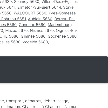
ux 5630
,
Soumoy 5630
,
Villers-Deux-Eglises
aux 5641
,
Ermeton-Sur-Biert 5644
,
Stave
e 5650
,
WALCOURT 5650
,
Yves-Gomezée
-Château 5651
,
Aublain 5660
,
Boussu-En-
snes 5660
,
Gonrieux 5660
,
Mariembourg
70
,
Mazée 5670
,
Nismes 5670
,
Oignies-En-
CHE 5680
,
Gimnée 5680
,
Gochenée 5680
,
celles 5680
,
Vodelée 5680
,
ge, transport, débarras, débarrassage,
, estimation, Chastres ,
à Chastres
,
Namur
,