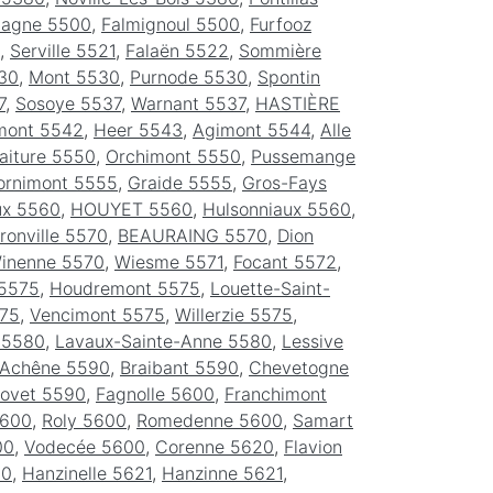
magne 5500
,
Falmignoul 5500
,
Furfooz
,
Serville 5521
,
Falaën 5522
,
Sommière
30
,
Mont 5530
,
Purnode 5530
,
Spontin
7
,
Sosoye 5537
,
Warnant 5537
,
HASTIÈRE
mont 5542
,
Heer 5543
,
Agimont 5544
,
Alle
aiture 5550
,
Orchimont 5550
,
Pussemange
ornimont 5555
,
Graide 5555
,
Gros-Fays
ux 5560
,
HOUYET 5560
,
Hulsonniaux 5560
,
ronville 5570
,
BEAURAING 5570
,
Dion
inenne 5570
,
Wiesme 5571
,
Focant 5572
,
5575
,
Houdremont 5575
,
Louette-Saint-
575
,
Vencimont 5575
,
Willerzie 5575
,
 5580
,
Lavaux-Sainte-Anne 5580
,
Lessive
Achêne 5590
,
Braibant 5590
,
Chevetogne
ovet 5590
,
Fagnolle 5600
,
Franchimont
5600
,
Roly 5600
,
Romedenne 5600
,
Samart
00
,
Vodecée 5600
,
Corenne 5620
,
Flavion
20
,
Hanzinelle 5621
,
Hanzinne 5621
,