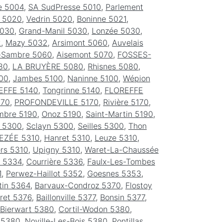
e 5004
,
SA SudPresse 5010
,
Parlement
 5020
,
Vedrin 5020
,
Boninne 5021
,
030
,
Grand-Manil 5030
,
Lonzée 5030
,
2
,
Mazy 5032
,
Arsimont 5060
,
Auvelais
r-Sambre 5060
,
Aisemont 5070
,
FOSSES-
80
,
LA BRUYÈRE 5080
,
Rhisnes 5080
,
00
,
Jambes 5100
,
Naninne 5100
,
Wépion
FFE 5140
,
Tongrinne 5140
,
FLOREFFE
170
,
PROFONDEVILLE 5170
,
Rivière 5170
,
mbre 5190
,
Onoz 5190
,
Saint-Martin 5190
,
 5300
,
Sclayn 5300
,
Seilles 5300
,
Thon
EZÉE 5310
,
Hanret 5310
,
Leuze 5310
,
ers 5310
,
Upigny 5310
,
Waret-La-Chaussée
e 5334
,
Courrière 5336
,
Faulx-Les-Tombes
1
,
Perwez-Haillot 5352
,
Goesnes 5353
,
tin 5364
,
Barvaux-Condroz 5370
,
Flostoy
ret 5376
,
Baillonville 5377
,
Bonsin 5377
,
Bierwart 5380
,
Cortil-Wodon 5380
,
 5380
,
Noville-Les-Bois 5380
,
Pontillas