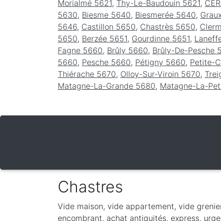
Morialmé 5621
,
Thy-Le-Baudouin 5621
,
CER
5630
,
Biesme 5640
,
Biesmerée 5640
,
Grau
5646
,
Castillon 5650
,
Chastrès 5650
,
Cler
5650
,
Berzée 5651
,
Gourdinne 5651
,
Laneff
Fagne 5660
,
Brûly 5660
,
Brûly-De-Pesche 
5660
,
Pesche 5660
,
Pétigny 5660
,
Petite-
Thiérache 5670
,
Olloy-Sur-Viroin 5670
,
Tre
Matagne-La-Grande 5680
,
Matagne-La-Pet
Chastres
Vide maison, vide appartement, vide grenie
encombrant, achat antiquités, express, urgen