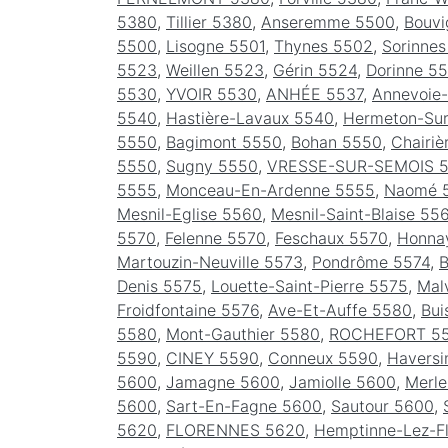
5380
,
Tillier 5380
,
Anseremme 5500
,
Bouvi
5500
,
Lisogne 5501
,
Thynes 5502
,
Sorinne
5523
,
Weillen 5523
,
Gérin 5524
,
Dorinne 5
5530
,
YVOIR 5530
,
ANHÉE 5537
,
Annevoie-
5540
,
Hastière-Lavaux 5540
,
Hermeton-Su
5550
,
Bagimont 5550
,
Bohan 5550
,
Chairiè
5550
,
Sugny 5550
,
VRESSE-SUR-SEMOIS 
5555
,
Monceau-En-Ardenne 5555
,
Naomé 
Mesnil-Eglise 5560
,
Mesnil-Saint-Blaise 55
5570
,
Felenne 5570
,
Feschaux 5570
,
Honna
Martouzin-Neuville 5573
,
Pondrôme 5574
,
B
Denis 5575
,
Louette-Saint-Pierre 5575
,
Mal
Froidfontaine 5576
,
Ave-Et-Auffe 5580
,
Bui
5580
,
Mont-Gauthier 5580
,
ROCHEFORT 5
5590
,
CINEY 5590
,
Conneux 5590
,
Haversi
5600
,
Jamagne 5600
,
Jamiolle 5600
,
Merl
5600
,
Sart-En-Fagne 5600
,
Sautour 5600
,
5620
,
FLORENNES 5620
,
Hemptinne-Lez-F