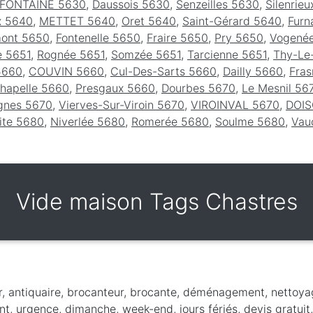
FONTAINE 5630
,
Daussois 5630
,
Senzeilles 5630
,
Silenrie
x 5640
,
METTET 5640
,
Oret 5640
,
Saint-Gérard 5640
,
Furn
mont 5650
,
Fontenelle 5650
,
Fraire 5650
,
Pry 5650
,
Vogené
e 5651
,
Rognée 5651
,
Somzée 5651
,
Tarcienne 5651
,
Thy-Le
5660
,
COUVIN 5660
,
Cul-Des-Sarts 5660
,
Dailly 5660
,
Fra
Chapelle 5660
,
Presgaux 5660
,
Dourbes 5670
,
Le Mesnil 56
ignes 5670
,
Vierves-Sur-Viroin 5670
,
VIROINVAL 5670
,
DOIS
ite 5680
,
Niverlée 5680
,
Romerée 5680
,
Soulme 5680
,
Vau
Vide maison Tags Chastres
r, antiquaire, brocanteur, brocante, déménagement, nettoya
t, urgence, dimanche, week-end, jours fériés, devis gratuit