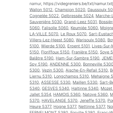
namur
, https://videgreniers.be/txt/namur.txt
Wallon 5012
,
Champion 5020
,
Daussoulx 5
Cognelée 5022
,
Gelbressée 5024
,
Marche-
Sauvenière 5030
,
Grand-Leez 5031
,
Bossiè
5060
,
Falisolle 5060
,
Keumiée 5060
,
Moign
LA-VILLE 5070
,
Le Roux 5070
,
Sart-Eustac
Villers-Lez-Heest 5080
,
Warisoulx 5080
,
Bo
5100
,
Wierde 5100
,
Erpent 5101
,
Lives-Sur-
5150
,
Floriffoux 5150
,
Franière 5150
,
Soye 
Balâtre 5190
,
Ham-Sur-Sambre 5190
,
JEME
Spy 5190
,
ANDENNE 5300
,
Bonneville 530
5300
,
Vezin 5300
,
Aische-En-Refail 5310
,
B
Liernu 5310
,
Longchamps 5310
,
Mehaigne 
5310
,
ASSESSE 5330
,
Maillen 5330
,
Sart-B
5340
,
GESVES 5340
,
Haltinne 5340
,
Mozet
Jallet 5354
,
HAMOIS 5360
,
Natoye 5360
,
M
5370
,
HAVELANGE 5370
,
Jeneffe 5370
,
Po
Heure 5377
,
Hogne 5377
,
Nettinne 5377
,
No
FERNELMONT 5380
,
Forville 5380
,
Franc-W