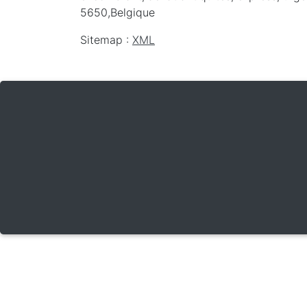
5650
,
Belgique
Sitemap :
XML