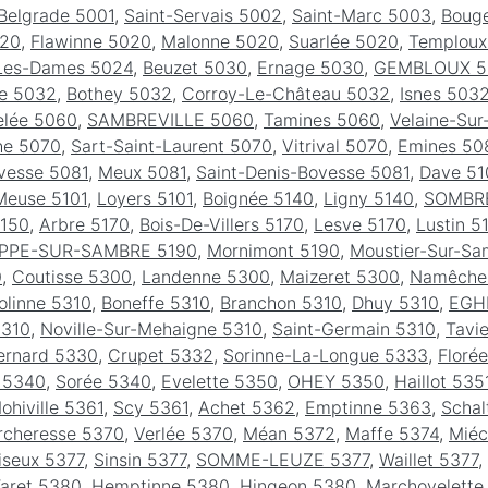
Belgrade 5001
,
Saint-Servais 5002
,
Saint-Marc 5003
,
Boug
020
,
Flawinne 5020
,
Malonne 5020
,
Suarlée 5020
,
Temploux
Les-Dames 5024
,
Beuzet 5030
,
Ernage 5030
,
GEMBLOUX 5
re 5032
,
Bothey 5032
,
Corroy-Le-Château 5032
,
Isnes 503
elée 5060
,
SAMBREVILLE 5060
,
Tamines 5060
,
Velaine-Su
he 5070
,
Sart-Saint-Laurent 5070
,
Vitrival 5070
,
Emines 50
vesse 5081
,
Meux 5081
,
Saint-Denis-Bovesse 5081
,
Dave 51
Meuse 5101
,
Loyers 5101
,
Boignée 5140
,
Ligny 5140
,
SOMBRE
5150
,
Arbre 5170
,
Bois-De-Villers 5170
,
Lesve 5170
,
Lustin 5
PPE-SUR-SAMBRE 5190
,
Mornimont 5190
,
Moustier-Sur-Sa
0
,
Coutisse 5300
,
Landenne 5300
,
Maizeret 5300
,
Namêche
olinne 5310
,
Boneffe 5310
,
Branchon 5310
,
Dhuy 5310
,
EGH
5310
,
Noville-Sur-Mehaigne 5310
,
Saint-Germain 5310
,
Tavi
ernard 5330
,
Crupet 5332
,
Sorinne-La-Longue 5333
,
Floré
 5340
,
Sorée 5340
,
Evelette 5350
,
OHEY 5350
,
Haillot 535
ohiville 5361
,
Scy 5361
,
Achet 5362
,
Emptinne 5363
,
Schal
rcheresse 5370
,
Verlée 5370
,
Méan 5372
,
Maffe 5374
,
Miéc
iseux 5377
,
Sinsin 5377
,
SOMME-LEUZE 5377
,
Waillet 5377
,
aret 5380
,
Hemptinne 5380
,
Hingeon 5380
,
Marchovelette