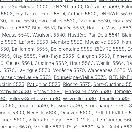
gnes-Sur-Meuse 5500
,
DINANT 5500
,
Dréhance 5500
,
Fal
s 5503
,
Foy-Notre-Dame 5504
,
Anthée 5520
,
ONHAYE 5520
530
,
Durnal 5530
,
Evrehailles 5530
,
Godinne 5530
,
Houx 55
Rouillon 5537
,
Bioul 5537
,
Denée 5537
,
Haut-Le-Wastia 553
r-Meuse 5540
,
Waulsort 5540
,
Hastière-Par-Delà 5541
,
Blai
re 5550
,
Laforêt 5550
,
Membre 5550
,
Mouzaive 5550
,
Nafr
5550
,
Baillamont 5555
,
Bellefontaine 5555
,
BIÈVRE 5555
,
C
5555
,
Oizy 5555
,
Petit-Fays 5555
,
Ciergnon 5560
,
Finneva
60
,
Celles 5561
,
Custinne 5562
,
Hour 5563
,
Wanlin 5564
,
Ba
y 5570
,
Javingue 5570
,
Vonêche 5570
,
Wancennes 5570
,
W
ourseigne-Neuve 5575
,
Bourseigne-Vieille 5575
,
GEDINNE 
voisin 5575
,
Patignies 5575
,
Rienne 5575
,
Sart-Custinne 5
ssonville 5580
,
Eprave 5580
,
Han-Sur-Lesse 5580
,
Jemelle
580
,
Villers-Sur-Lesse 5580
,
Wavreille 5580
,
Jemelle 5589
,
n 5590
,
Leignon 5590
,
Pessoux 5590
,
Serinchamps 5590
,
S
emont 5600
,
Neuville 5600
,
Omezée 5600
,
PHILIPPEVILLE 
Surice 5600
,
Villers-En-Fagne 5600
,
Villers-Le-Gambon 56
lorennes 5620
,
Morville 5620
,
Rosée 5620
,
Saint-Aubin 56