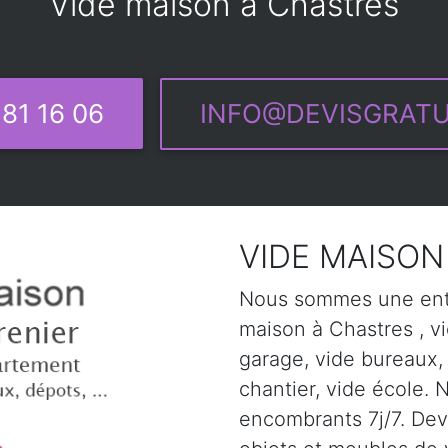
Vide maison à Chastres
81 16 06
INFO@DEVISGRATU
VIDE MAISON 
Nous sommes une entr
maison à Chastres , vi
garage, vide bureaux,
chantier, vide école. 
encombrants 7j/7. Devi