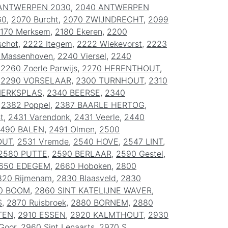
ANTWERPEN 2030
,
2040 ANTWERPEN
60
,
2070 Burcht
,
2070 ZWIJNDRECHT
,
2099
170 Merksem
,
2180 Ekeren
,
2200
schot
,
2222 Itegem
,
2222 Wiekevorst
,
2223
 Massenhoven
,
2240 Viersel
,
2240
,
2260 Zoerle Parwijs
,
2270 HERENTHOUT
,
,
2290 VORSELAAR
,
2300 TURNHOUT
,
2310
MERKSPLAS
,
2340 BEERSE
,
2340
,
2382 Poppel
,
2387 BAARLE HERTOG
,
t
,
2431 Varendonk
,
2431 Veerle
,
2440
490 BALEN
,
2491 Olmen
,
2500
OUT
,
2531 Vremde
,
2540 HOVE
,
2547 LINT
,
2580 PUTTE
,
2590 BERLAAR
,
2590 Gestel
,
650 EDEGEM
,
2660 Hoboken
,
2800
820 Rijmenam
,
2830 Blaasveld
,
2830
0 BOOM
,
2860 SINT KATELIJNE WAVER
,
S
,
2870 Ruisbroek
,
2880 BORNEM
,
2880
TEN
,
2910 ESSEN
,
2920 KALMTHOUT
,
2930
 Goor
,
2960 Sint Lenaarts
,
2970 S