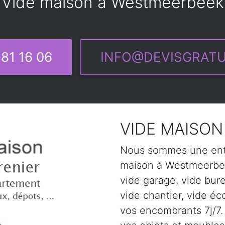
Vide maison à Westmeerbeek
81 16 06
INFO@DEVISGRATU
VIDE MAISON
Nous sommes une entr
maison à Westmeerbee
vide garage, vide bur
vide chantier, vide éc
vos encombrants 7j/7. 