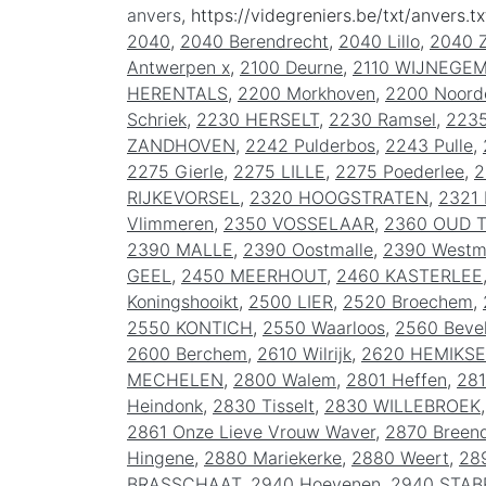
anvers
, https://videgreniers.be/txt/anvers.tx
2040
,
2040 Berendrecht
,
2040 Lillo
,
2040 Z
Antwerpen x
,
2100 Deurne
,
2110 WIJNEGE
HERENTALS
,
2200 Morkhoven
,
2200 Noorde
Schriek
,
2230 HERSELT
,
2230 Ramsel
,
2235
ZANDHOVEN
,
2242 Pulderbos
,
2243 Pulle
,
2275 Gierle
,
2275 LILLE
,
2275 Poederlee
,
2
RIJKEVORSEL
,
2320 HOOGSTRATEN
,
2321 
Vlimmeren
,
2350 VOSSELAAR
,
2360 OUD 
2390 MALLE
,
2390 Oostmalle
,
2390 Westm
GEEL
,
2450 MEERHOUT
,
2460 KASTERLEE
Koningshooikt
,
2500 LIER
,
2520 Broechem
,
2550 KONTICH
,
2550 Waarloos
,
2560 Beve
2600 Berchem
,
2610 Wilrijk
,
2620 HEMIKS
MECHELEN
,
2800 Walem
,
2801 Heffen
,
28
Heindonk
,
2830 Tisselt
,
2830 WILLEBROEK
2861 Onze Lieve Vrouw Waver
,
2870 Breen
Hingene
,
2880 Mariekerke
,
2880 Weert
,
289
BRASSCHAAT
,
2940 Hoevenen
,
2940 STAB