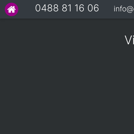
0488 81 16 06
info@
V