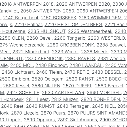
t
2018 ANTWERPEN 2018
,
2020 ANTWERPEN 2020
,
2030 
andvliet
,
2050 ANTWERPEN 2050
,
2060 ANTWERPEN 20
M
,
2140 Borgerhout
,
2150 BORSBEEK
,
2160 WOMMELGEM
,
2
rwijk
,
2220 Hallaar
,
2220 HEIST OP DEN BERG
,
2221 Booi
 Houtvenne
,
2235 HULSHOUT
,
2235 Westmeerbeek
,
2240
2250 OLEN
,
2260 Oevel
,
2260 Tongerlo
,
2260 WESTERLO
275 Wechelderzande
,
2280 GROBBENDONK
,
2288 Bouwel
Meer
,
2322 Minderhout
,
2323 Wortel
,
2328 Meerle
,
2330 
TURNHOUT
,
2370 ARENDONK
,
2380 RAVELS
,
2381 Weelde
alle
,
2400 MOL
,
2430 Eindhout
,
2430 LAAKDAL
,
2430 Vors
,
2460 Lichtaart
,
2460 Tielen
,
2470 RETIE
,
2480 DESSEL
,
2
2520 Emblem
,
2520 Oelegem
,
2520 RANST
,
2530 BOECH
l
,
2560 Kessel
,
2560 NIJLEN
,
2570 DUFFEL
,
2580 Beerzel
,
EM
,
2627 SCHELLE
,
2630 AARTSELAAR
,
2640 MORTSEL
,
2
11 Hombeek
,
2811 Leest
,
2812 Muizen
,
2820 BONHEIDEN
,
2
,
2840 Reet
,
2840 RUMST
,
2840 Terhagen
,
2845 NIEL
,
285
donk
,
2870 Liezele
,
2870 Puurs
,
2870 PUURS SINT AMAND
0 Lippelo
,
2890 Oppuurs
,
2890 Sint Amands
,
2900 SCHO
ROEK
,
2950 KAPELLEN
,
2960 BRECHT
,
2960 Sint Job In T