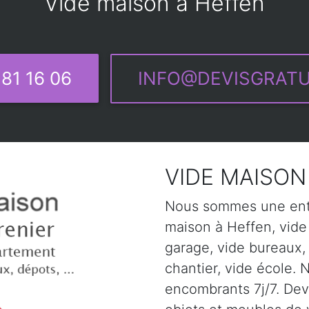
Vide maison à Heffen
81 16 06
INFO@DEVISGRATU
VIDE MAISON 
Nous sommes une entr
maison à Heffen, vide
garage, vide bureaux,
chantier, vide école. 
encombrants 7j/7. Devi