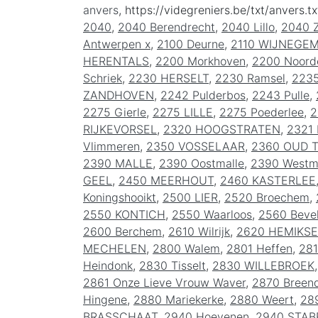
anvers
, https://videgreniers.be/txt/anvers.tx
2040
,
2040 Berendrecht
,
2040 Lillo
,
2040 Z
Antwerpen x
,
2100 Deurne
,
2110 WIJNEGE
HERENTALS
,
2200 Morkhoven
,
2200 Noorde
Schriek
,
2230 HERSELT
,
2230 Ramsel
,
2235
ZANDHOVEN
,
2242 Pulderbos
,
2243 Pulle
,
2275 Gierle
,
2275 LILLE
,
2275 Poederlee
,
2
RIJKEVORSEL
,
2320 HOOGSTRATEN
,
2321 
Vlimmeren
,
2350 VOSSELAAR
,
2360 OUD 
2390 MALLE
,
2390 Oostmalle
,
2390 Westm
GEEL
,
2450 MEERHOUT
,
2460 KASTERLEE
Koningshooikt
,
2500 LIER
,
2520 Broechem
,
2550 KONTICH
,
2550 Waarloos
,
2560 Beve
2600 Berchem
,
2610 Wilrijk
,
2620 HEMIKS
MECHELEN
,
2800 Walem
,
2801 Heffen
,
28
Heindonk
,
2830 Tisselt
,
2830 WILLEBROEK
2861 Onze Lieve Vrouw Waver
,
2870 Breen
Hingene
,
2880 Mariekerke
,
2880 Weert
,
289
BRASSCHAAT
,
2940 Hoevenen
,
2940 STAB