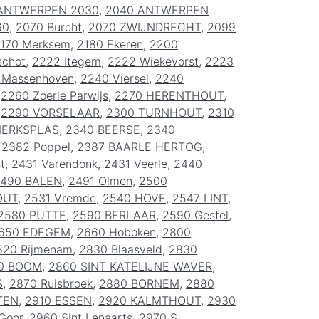
ANTWERPEN 2030
,
2040 ANTWERPEN
60
,
2070 Burcht
,
2070 ZWIJNDRECHT
,
2099
170 Merksem
,
2180 Ekeren
,
2200
schot
,
2222 Itegem
,
2222 Wiekevorst
,
2223
 Massenhoven
,
2240 Viersel
,
2240
,
2260 Zoerle Parwijs
,
2270 HERENTHOUT
,
,
2290 VORSELAAR
,
2300 TURNHOUT
,
2310
MERKSPLAS
,
2340 BEERSE
,
2340
,
2382 Poppel
,
2387 BAARLE HERTOG
,
t
,
2431 Varendonk
,
2431 Veerle
,
2440
490 BALEN
,
2491 Olmen
,
2500
OUT
,
2531 Vremde
,
2540 HOVE
,
2547 LINT
,
2580 PUTTE
,
2590 BERLAAR
,
2590 Gestel
,
650 EDEGEM
,
2660 Hoboken
,
2800
820 Rijmenam
,
2830 Blaasveld
,
2830
0 BOOM
,
2860 SINT KATELIJNE WAVER
,
S
,
2870 Ruisbroek
,
2880 BORNEM
,
2880
TEN
,
2910 ESSEN
,
2920 KALMTHOUT
,
2930
 Goor
,
2960 Sint Lenaarts
,
2970 S