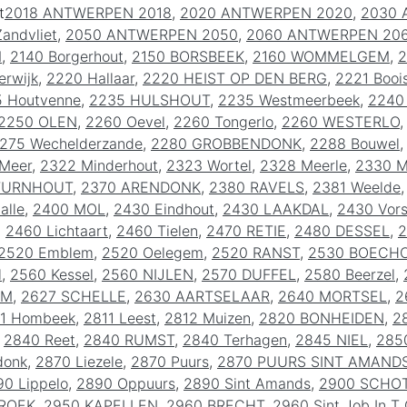
t
2018 ANTWERPEN 2018
,
2020 ANTWERPEN 2020
,
2030 
andvliet
,
2050 ANTWERPEN 2050
,
2060 ANTWERPEN 20
M
,
2140 Borgerhout
,
2150 BORSBEEK
,
2160 WOMMELGEM
,
2
rwijk
,
2220 Hallaar
,
2220 HEIST OP DEN BERG
,
2221 Booi
 Houtvenne
,
2235 HULSHOUT
,
2235 Westmeerbeek
,
2240
2250 OLEN
,
2260 Oevel
,
2260 Tongerlo
,
2260 WESTERLO
275 Wechelderzande
,
2280 GROBBENDONK
,
2288 Bouwel
Meer
,
2322 Minderhout
,
2323 Wortel
,
2328 Meerle
,
2330 
TURNHOUT
,
2370 ARENDONK
,
2380 RAVELS
,
2381 Weelde
alle
,
2400 MOL
,
2430 Eindhout
,
2430 LAAKDAL
,
2430 Vors
,
2460 Lichtaart
,
2460 Tielen
,
2470 RETIE
,
2480 DESSEL
,
2
2520 Emblem
,
2520 Oelegem
,
2520 RANST
,
2530 BOECH
l
,
2560 Kessel
,
2560 NIJLEN
,
2570 DUFFEL
,
2580 Beerzel
,
EM
,
2627 SCHELLE
,
2630 AARTSELAAR
,
2640 MORTSEL
,
2
11 Hombeek
,
2811 Leest
,
2812 Muizen
,
2820 BONHEIDEN
,
2
,
2840 Reet
,
2840 RUMST
,
2840 Terhagen
,
2845 NIEL
,
285
donk
,
2870 Liezele
,
2870 Puurs
,
2870 PUURS SINT AMAND
0 Lippelo
,
2890 Oppuurs
,
2890 Sint Amands
,
2900 SCHO
ROEK
,
2950 KAPELLEN
,
2960 BRECHT
,
2960 Sint Job In T