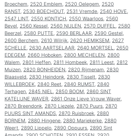
Broechem
,
2520 Emblem
,
2520 Oelegem
,
2520
RANST
,
2530 BOECHOUT
,
2531 Vremde
,
2540 HOVE
,
2547 LINT
,
2550 KONTICH
,
2550 Waarloos
,
2560
Bevel
,
2560 Kessel
,
2560 NIJLEN
,
2570 DUFFEL
,
2580
Beerzel
,
2580 PUTTE
,
2590 BERLAAR
,
2590 Gestel
,
2600 Berchem
,
2610 Wilrijk
,
2620 HEMIKSEM
,
2627
SCHELLE
,
2630 AARTSELAAR
,
2640 MORTSEL
,
2650
EDEGEM
,
2660 Hoboken
,
2800 MECHELEN
,
2800
Walem
,
2801 Heffen
,
2811 Hombeek
,
2811 Leest
,
2812
Muizen
,
2820 BONHEIDEN
,
2820 Rijmenam
,
2830
Blaasveld
,
2830 Heindonk
,
2830 Tisselt
,
2830
WILLEBROEK
,
2840 Reet
,
2840 RUMST
,
2840
Terhagen
,
2845 NIEL
,
2850 BOOM
,
2860 SINT
KATELIJNE WAVER
,
2861 Onze Lieve Vrouw Waver
,
2870 Breendonk
,
2870 Liezele
,
2870 Puurs
,
2870
PUURS SINT AMANDS
,
2870 Ruisbroek
,
2880
BORNEM
,
2880 Hingene
,
2880 Mariekerke
,
2880
Weert
,
2890 Lippelo
,
2890 Oppuurs
,
2890 Sint
Amands
,
2900 SCHOTEN
,
2910 ESSEN
,
2920