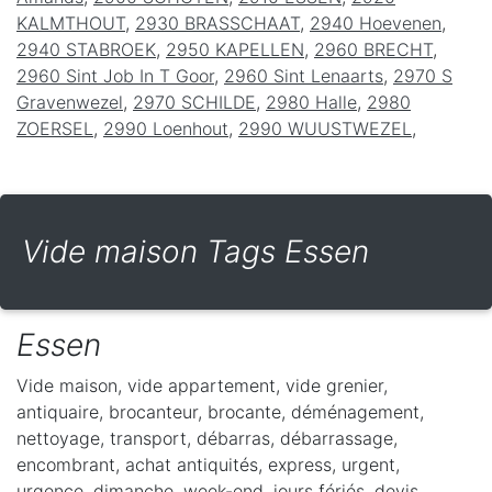
KALMTHOUT
,
2930 BRASSCHAAT
,
2940 Hoevenen
,
2940 STABROEK
,
2950 KAPELLEN
,
2960 BRECHT
,
2960 Sint Job In T Goor
,
2960 Sint Lenaarts
,
2970 S
Gravenwezel
,
2970 SCHILDE
,
2980 Halle
,
2980
ZOERSEL
,
2990 Loenhout
,
2990 WUUSTWEZEL
,
Vide maison Tags Essen
Essen
Vide maison, vide appartement, vide grenier,
antiquaire, brocanteur, brocante, déménagement,
nettoyage, transport, débarras, débarrassage,
encombrant, achat antiquités, express, urgent,
urgence, dimanche, week-end, jours fériés, devis