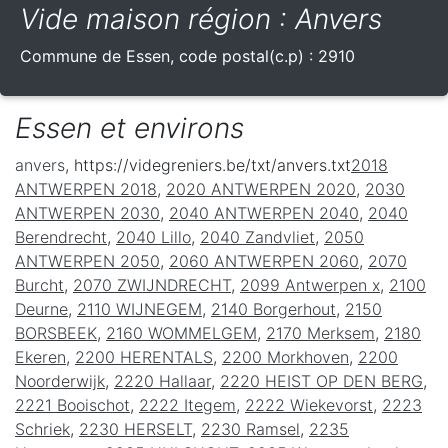
Vide maison région : Anvers
Commune de
Essen
, code postal(c.p) :
2910
Essen et environs
anvers
, https://videgreniers.be/txt/anvers.txt
2018
ANTWERPEN 2018
,
2020 ANTWERPEN 2020
,
2030
ANTWERPEN 2030
,
2040 ANTWERPEN 2040
,
2040
Berendrecht
,
2040 Lillo
,
2040 Zandvliet
,
2050
ANTWERPEN 2050
,
2060 ANTWERPEN 2060
,
2070
Burcht
,
2070 ZWIJNDRECHT
,
2099 Antwerpen x
,
2100
Deurne
,
2110 WIJNEGEM
,
2140 Borgerhout
,
2150
BORSBEEK
,
2160 WOMMELGEM
,
2170 Merksem
,
2180
Ekeren
,
2200 HERENTALS
,
2200 Morkhoven
,
2200
Noorderwijk
,
2220 Hallaar
,
2220 HEIST OP DEN BERG
,
2221 Booischot
,
2222 Itegem
,
2222 Wiekevorst
,
2223
Schriek
,
2230 HERSELT
,
2230 Ramsel
,
2235