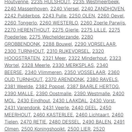
Houtvenne
,
2235 HULSHOUT
,
2235 Westmeerbeek
,
2240 Massenhoven
,
2240 Viersel
,
2240 ZANDHOVEN
,
2242 Pulderbos
,
2243 Pulle
,
2250 OLEN
,
2260 Oevel
,
2260 Tongerlo
,
2260 WESTERLO
,
2260 Zoerle Parwijs
,
2270 HERENTHOUT
,
2275 Gierle
,
2275 LILLE
,
2275
Poederlee
,
2275 Wechelderzande
,
2280
GROBBENDONK
,
2288 Bouwel
,
2290 VORSELAAR
,
2300 TURNHOUT
,
2310 RIJKEVORSEL
,
2320
HOOGSTRATEN
,
2321 Meer
,
2322 Minderhout
,
2323
Wortel
,
2328 Meerle
,
2330 MERKSPLAS
,
2340
BEERSE
,
2340 Vlimmeren
,
2350 VOSSELAAR
,
2360
OUD TURNHOUT
,
2370 ARENDONK
,
2380 RAVELS
,
2381 Weelde
,
2382 Poppel
,
2387 BAARLE HERTOG
,
2390 MALLE
,
2390 Oostmalle
,
2390 Westmalle
,
2400
MOL
,
2430 Eindhout
,
2430 LAAKDAL
,
2430 Vorst
,
2431 Varendonk
,
2431 Veerle
,
2440 GEEL
,
2450
MEERHOUT
,
2460 KASTERLEE
,
2460 Lichtaart
,
2460
Tielen
,
2470 RETIE
,
2480 DESSEL
,
2490 BALEN
,
2491
Olmen
,
2500 Koningshooikt
,
2500 LIER
,
2520