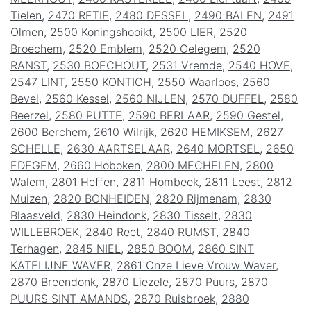
Tielen
,
2470 RETIE
,
2480 DESSEL
,
2490 BALEN
,
2491
Olmen
,
2500 Koningshooikt
,
2500 LIER
,
2520
Broechem
,
2520 Emblem
,
2520 Oelegem
,
2520
RANST
,
2530 BOECHOUT
,
2531 Vremde
,
2540 HOVE
,
2547 LINT
,
2550 KONTICH
,
2550 Waarloos
,
2560
Bevel
,
2560 Kessel
,
2560 NIJLEN
,
2570 DUFFEL
,
2580
Beerzel
,
2580 PUTTE
,
2590 BERLAAR
,
2590 Gestel
,
2600 Berchem
,
2610 Wilrijk
,
2620 HEMIKSEM
,
2627
SCHELLE
,
2630 AARTSELAAR
,
2640 MORTSEL
,
2650
EDEGEM
,
2660 Hoboken
,
2800 MECHELEN
,
2800
Walem
,
2801 Heffen
,
2811 Hombeek
,
2811 Leest
,
2812
Muizen
,
2820 BONHEIDEN
,
2820 Rijmenam
,
2830
Blaasveld
,
2830 Heindonk
,
2830 Tisselt
,
2830
WILLEBROEK
,
2840 Reet
,
2840 RUMST
,
2840
Terhagen
,
2845 NIEL
,
2850 BOOM
,
2860 SINT
KATELIJNE WAVER
,
2861 Onze Lieve Vrouw Waver
,
2870 Breendonk
,
2870 Liezele
,
2870 Puurs
,
2870
PUURS SINT AMANDS
,
2870 Ruisbroek
,
2880