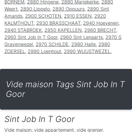
BORNEM
,
2880 Hingene
,
2880 Mariekerke
,
2880
Weert
,
2890 Lippelo
,
2890 Oppuurs
,
2890 Sint
Amands
,
2900 SCHOTEN
,
2910 ESSEN
,
2920
KALMTHOUT
,
2930 BRASSCHAAT
,
2940 Hoevenen
,
2940 STABROEK
,
2950 KAPELLEN
,
2960 BRECHT
,
2960 Sint Job In T Goor
,
2960 Sint Lenaarts
,
2970 S
Gravenwezel
,
2970 SCHILDE
,
2980 Halle
,
2980
ZOERSEL
,
2990 Loenhout
,
2990 WUUSTWEZEL
,
Vide maison Tags Sint Job In T
Goor
Sint Job In T Goor
Vide maison, vide appartement, vide grenier,