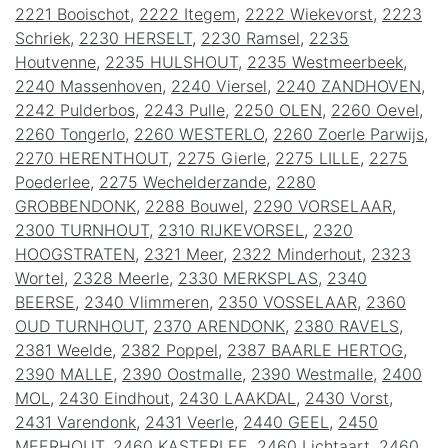
2221 Booischot
,
2222 Itegem
,
2222 Wiekevorst
,
2223
Schriek
,
2230 HERSELT
,
2230 Ramsel
,
2235
Houtvenne
,
2235 HULSHOUT
,
2235 Westmeerbeek
,
2240 Massenhoven
,
2240 Viersel
,
2240 ZANDHOVEN
,
2242 Pulderbos
,
2243 Pulle
,
2250 OLEN
,
2260 Oevel
,
2260 Tongerlo
,
2260 WESTERLO
,
2260 Zoerle Parwijs
,
2270 HERENTHOUT
,
2275 Gierle
,
2275 LILLE
,
2275
Poederlee
,
2275 Wechelderzande
,
2280
GROBBENDONK
,
2288 Bouwel
,
2290 VORSELAAR
,
2300 TURNHOUT
,
2310 RIJKEVORSEL
,
2320
HOOGSTRATEN
,
2321 Meer
,
2322 Minderhout
,
2323
Wortel
,
2328 Meerle
,
2330 MERKSPLAS
,
2340
BEERSE
,
2340 Vlimmeren
,
2350 VOSSELAAR
,
2360
OUD TURNHOUT
,
2370 ARENDONK
,
2380 RAVELS
,
2381 Weelde
,
2382 Poppel
,
2387 BAARLE HERTOG
,
2390 MALLE
,
2390 Oostmalle
,
2390 Westmalle
,
2400
MOL
,
2430 Eindhout
,
2430 LAAKDAL
,
2430 Vorst
,
2431 Varendonk
,
2431 Veerle
,
2440 GEEL
,
2450
MEERHOUT
,
2460 KASTERLEE
,
2460 Lichtaart
,
2460