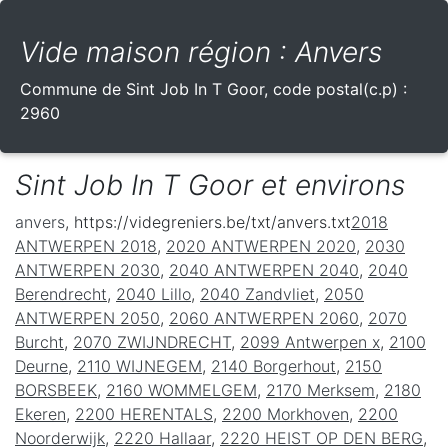
Vide maison région : Anvers
Commune de
Sint Job In T Goor
, code postal(c.p) :
2960
Sint Job In T Goor et environs
anvers
, https://videgreniers.be/txt/anvers.txt
2018
ANTWERPEN 2018
,
2020 ANTWERPEN 2020
,
2030
ANTWERPEN 2030
,
2040 ANTWERPEN 2040
,
2040
Berendrecht
,
2040 Lillo
,
2040 Zandvliet
,
2050
ANTWERPEN 2050
,
2060 ANTWERPEN 2060
,
2070
Burcht
,
2070 ZWIJNDRECHT
,
2099 Antwerpen x
,
2100
Deurne
,
2110 WIJNEGEM
,
2140 Borgerhout
,
2150
BORSBEEK
,
2160 WOMMELGEM
,
2170 Merksem
,
2180
Ekeren
,
2200 HERENTALS
,
2200 Morkhoven
,
2200
Noorderwijk
,
2220 Hallaar
,
2220 HEIST OP DEN BERG
,