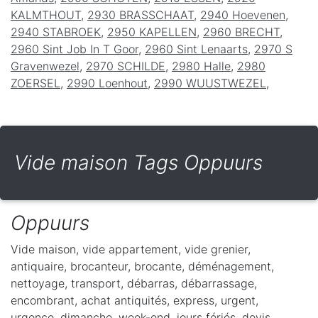
KALMTHOUT
,
2930 BRASSCHAAT
,
2940 Hoevenen
,
2940 STABROEK
,
2950 KAPELLEN
,
2960 BRECHT
,
2960 Sint Job In T Goor
,
2960 Sint Lenaarts
,
2970 S
Gravenwezel
,
2970 SCHILDE
,
2980 Halle
,
2980
ZOERSEL
,
2990 Loenhout
,
2990 WUUSTWEZEL
,
Vide maison Tags Oppuurs
Oppuurs
Vide maison, vide appartement, vide grenier,
antiquaire, brocanteur, brocante, déménagement,
nettoyage, transport, débarras, débarrassage,
encombrant, achat antiquités, express, urgent,
urgence, dimanche, week-end, jours fériés, devis