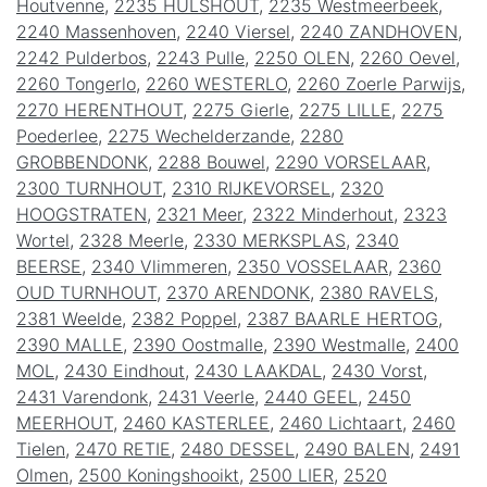
Houtvenne
,
2235 HULSHOUT
,
2235 Westmeerbeek
,
2240 Massenhoven
,
2240 Viersel
,
2240 ZANDHOVEN
,
2242 Pulderbos
,
2243 Pulle
,
2250 OLEN
,
2260 Oevel
,
2260 Tongerlo
,
2260 WESTERLO
,
2260 Zoerle Parwijs
,
2270 HERENTHOUT
,
2275 Gierle
,
2275 LILLE
,
2275
Poederlee
,
2275 Wechelderzande
,
2280
GROBBENDONK
,
2288 Bouwel
,
2290 VORSELAAR
,
2300 TURNHOUT
,
2310 RIJKEVORSEL
,
2320
HOOGSTRATEN
,
2321 Meer
,
2322 Minderhout
,
2323
Wortel
,
2328 Meerle
,
2330 MERKSPLAS
,
2340
BEERSE
,
2340 Vlimmeren
,
2350 VOSSELAAR
,
2360
OUD TURNHOUT
,
2370 ARENDONK
,
2380 RAVELS
,
2381 Weelde
,
2382 Poppel
,
2387 BAARLE HERTOG
,
2390 MALLE
,
2390 Oostmalle
,
2390 Westmalle
,
2400
MOL
,
2430 Eindhout
,
2430 LAAKDAL
,
2430 Vorst
,
2431 Varendonk
,
2431 Veerle
,
2440 GEEL
,
2450
MEERHOUT
,
2460 KASTERLEE
,
2460 Lichtaart
,
2460
Tielen
,
2470 RETIE
,
2480 DESSEL
,
2490 BALEN
,
2491
Olmen
,
2500 Koningshooikt
,
2500 LIER
,
2520