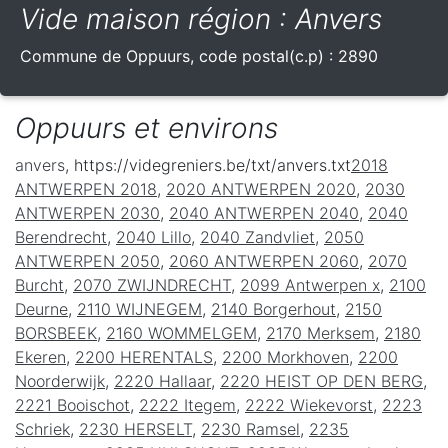
Vide maison région : Anvers
Commune de
Oppuurs
, code postal(c.p) :
2890
Oppuurs et environs
anvers
, https://videgreniers.be/txt/anvers.txt
2018
ANTWERPEN 2018
,
2020 ANTWERPEN 2020
,
2030
ANTWERPEN 2030
,
2040 ANTWERPEN 2040
,
2040
Berendrecht
,
2040 Lillo
,
2040 Zandvliet
,
2050
ANTWERPEN 2050
,
2060 ANTWERPEN 2060
,
2070
Burcht
,
2070 ZWIJNDRECHT
,
2099 Antwerpen x
,
2100
Deurne
,
2110 WIJNEGEM
,
2140 Borgerhout
,
2150
BORSBEEK
,
2160 WOMMELGEM
,
2170 Merksem
,
2180
Ekeren
,
2200 HERENTALS
,
2200 Morkhoven
,
2200
Noorderwijk
,
2220 Hallaar
,
2220 HEIST OP DEN BERG
,
2221 Booischot
,
2222 Itegem
,
2222 Wiekevorst
,
2223
Schriek
,
2230 HERSELT
,
2230 Ramsel
,
2235