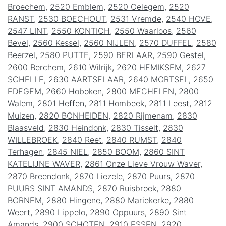
Broechem
,
2520 Emblem
,
2520 Oelegem
,
2520
RANST
,
2530 BOECHOUT
,
2531 Vremde
,
2540 HOVE
,
2547 LINT
,
2550 KONTICH
,
2550 Waarloos
,
2560
Bevel
,
2560 Kessel
,
2560 NIJLEN
,
2570 DUFFEL
,
2580
Beerzel
,
2580 PUTTE
,
2590 BERLAAR
,
2590 Gestel
,
2600 Berchem
,
2610 Wilrijk
,
2620 HEMIKSEM
,
2627
SCHELLE
,
2630 AARTSELAAR
,
2640 MORTSEL
,
2650
EDEGEM
,
2660 Hoboken
,
2800 MECHELEN
,
2800
Walem
,
2801 Heffen
,
2811 Hombeek
,
2811 Leest
,
2812
Muizen
,
2820 BONHEIDEN
,
2820 Rijmenam
,
2830
Blaasveld
,
2830 Heindonk
,
2830 Tisselt
,
2830
WILLEBROEK
,
2840 Reet
,
2840 RUMST
,
2840
Terhagen
,
2845 NIEL
,
2850 BOOM
,
2860 SINT
KATELIJNE WAVER
,
2861 Onze Lieve Vrouw Waver
,
2870 Breendonk
,
2870 Liezele
,
2870 Puurs
,
2870
PUURS SINT AMANDS
,
2870 Ruisbroek
,
2880
BORNEM
,
2880 Hingene
,
2880 Mariekerke
,
2880
Weert
,
2890 Lippelo
,
2890 Oppuurs
,
2890 Sint
Amands
,
2900 SCHOTEN
,
2910 ESSEN
,
2920