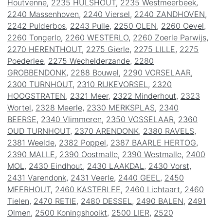
Houtvenne
,
2235 HULSHOUT
,
2235 Westmeerbeek
,
2240 Massenhoven
,
2240 Viersel
,
2240 ZANDHOVEN
,
2242 Pulderbos
,
2243 Pulle
,
2250 OLEN
,
2260 Oevel
,
2260 Tongerlo
,
2260 WESTERLO
,
2260 Zoerle Parwijs
,
2270 HERENTHOUT
,
2275 Gierle
,
2275 LILLE
,
2275
Poederlee
,
2275 Wechelderzande
,
2280
GROBBENDONK
,
2288 Bouwel
,
2290 VORSELAAR
,
2300 TURNHOUT
,
2310 RIJKEVORSEL
,
2320
HOOGSTRATEN
,
2321 Meer
,
2322 Minderhout
,
2323
Wortel
,
2328 Meerle
,
2330 MERKSPLAS
,
2340
BEERSE
,
2340 Vlimmeren
,
2350 VOSSELAAR
,
2360
OUD TURNHOUT
,
2370 ARENDONK
,
2380 RAVELS
,
2381 Weelde
,
2382 Poppel
,
2387 BAARLE HERTOG
,
2390 MALLE
,
2390 Oostmalle
,
2390 Westmalle
,
2400
MOL
,
2430 Eindhout
,
2430 LAAKDAL
,
2430 Vorst
,
2431 Varendonk
,
2431 Veerle
,
2440 GEEL
,
2450
MEERHOUT
,
2460 KASTERLEE
,
2460 Lichtaart
,
2460
Tielen
,
2470 RETIE
,
2480 DESSEL
,
2490 BALEN
,
2491
Olmen
,
2500 Koningshooikt
,
2500 LIER
,
2520