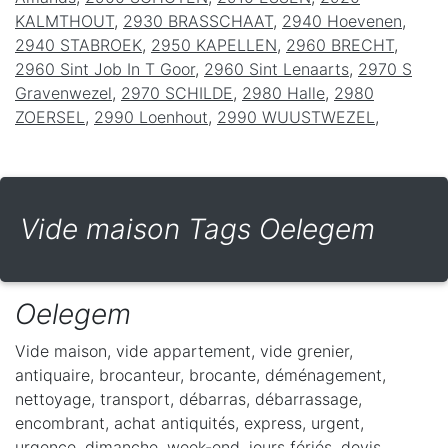
KALMTHOUT
,
2930 BRASSCHAAT
,
2940 Hoevenen
,
2940 STABROEK
,
2950 KAPELLEN
,
2960 BRECHT
,
2960 Sint Job In T Goor
,
2960 Sint Lenaarts
,
2970 S
Gravenwezel
,
2970 SCHILDE
,
2980 Halle
,
2980
ZOERSEL
,
2990 Loenhout
,
2990 WUUSTWEZEL
,
Vide maison Tags Oelegem
Oelegem
Vide maison, vide appartement, vide grenier,
antiquaire, brocanteur, brocante, déménagement,
nettoyage, transport, débarras, débarrassage,
encombrant, achat antiquités, express, urgent,
urgence, dimanche, week-end, jours fériés, devis