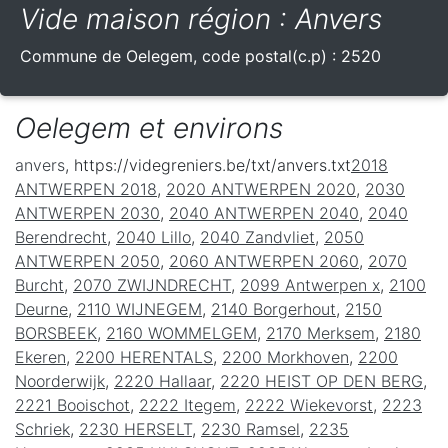
Vide maison région : Anvers
Commune de
Oelegem
, code postal(c.p) :
2520
Oelegem et environs
anvers
, https://videgreniers.be/txt/anvers.txt
2018
ANTWERPEN 2018
,
2020 ANTWERPEN 2020
,
2030
ANTWERPEN 2030
,
2040 ANTWERPEN 2040
,
2040
Berendrecht
,
2040 Lillo
,
2040 Zandvliet
,
2050
ANTWERPEN 2050
,
2060 ANTWERPEN 2060
,
2070
Burcht
,
2070 ZWIJNDRECHT
,
2099 Antwerpen x
,
2100
Deurne
,
2110 WIJNEGEM
,
2140 Borgerhout
,
2150
BORSBEEK
,
2160 WOMMELGEM
,
2170 Merksem
,
2180
Ekeren
,
2200 HERENTALS
,
2200 Morkhoven
,
2200
Noorderwijk
,
2220 Hallaar
,
2220 HEIST OP DEN BERG
,
2221 Booischot
,
2222 Itegem
,
2222 Wiekevorst
,
2223
Schriek
,
2230 HERSELT
,
2230 Ramsel
,
2235