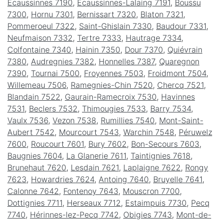
Écaussinnes 7190
,
Écaussinnes-Lalaing 7191
,
Boussu
7300
,
Hornu 7301
,
Bernissart 7320
,
Blaton 7321
,
Pommeroeul 7322
,
Saint-Ghislain 7330
,
Baudour 7331
,
Neufmaison 7332
,
Tertre 7333
,
Hautrage 7334
,
Colfontaine 7340
,
Hainin 7350
,
Dour 7370
,
Quiévrain
7380
,
Audregnies 7382
,
Honnelles 7387
,
Quaregnon
7390
,
Tournai 7500
,
Froyennes 7503
,
Froidmont 7504
,
Willemeau 7506
,
Ramegnies-Chin 7520
,
Chercq 7521
,
Blandain 7522
,
Gaurain-Ramecroix 7530
,
Havinnes
7531
,
Beclers 7532
,
Thimougies 7533
,
Barry 7534
,
Vaulx 7536
,
Vezon 7538
,
Rumillies 7540
,
Mont-Saint-
Aubert 7542
,
Mourcourt 7543
,
Warchin 7548
,
Péruwelz
7600
,
Roucourt 7601
,
Bury 7602
,
Bon-Secours 7603
,
Baugnies 7604
,
La Glanerie 7611
,
Taintignies 7618
,
Brunehaut 7620
,
Lesdain 7621
,
Laplaigne 7622
,
Rongy
7623
,
Howardries 7624
,
Antoing 7640
,
Bruyelle 7641
,
Calonne 7642
,
Fontenoy 7643
,
Mouscron 7700
,
Dottignies 7711
,
Herseaux 7712
,
Estaimpuis 7730
,
Pecq
7740
,
Hérinnes-lez-Pecq 7742
,
Obigies 7743
,
Mont-de-