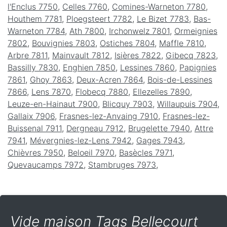
l'Enclus 7750
,
Celles 7760
,
Comines-Warneton 7780
,
Houthem 7781
,
Ploegsteert 7782
,
Le Bizet 7783
,
Bas-
Warneton 7784
,
Ath 7800
,
Irchonwelz 7801
,
Ormeignies
7802
,
Bouvignies 7803
,
Ostiches 7804
,
Maffle 7810
,
Arbre 7811
,
Mainvault 7812
,
Isières 7822
,
Gibecq 7823
,
Bassilly 7830
,
Enghien 7850
,
Lessines 7860
,
Papignies
7861
,
Ghoy 7863
,
Deux-Acren 7864
,
Bois-de-Lessines
7866
,
Lens 7870
,
Flobecq 7880
,
Ellezelles 7890
,
Leuze-en-Hainaut 7900
,
Blicquy 7903
,
Willaupuis 7904
,
Gallaix 7906
,
Frasnes-lez-Anvaing 7910
,
Frasnes-lez-
Buissenal 7911
,
Dergneau 7912
,
Brugelette 7940
,
Attre
7941
,
Mévergnies-lez-Lens 7942
,
Gages 7943
,
Chièvres 7950
,
Beloeil 7970
,
Basècles 7971
,
Quevaucamps 7972
,
Stambruges 7973
,
Vide maison Tags Bellecourt