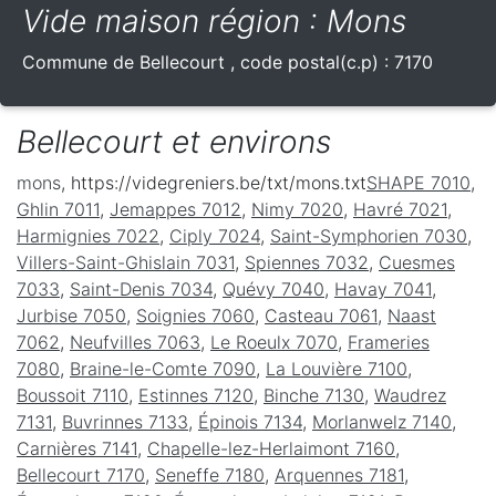
Vide maison région : Mons
Commune de
Bellecourt
, code postal(c.p) :
7170
Bellecourt et environs
mons
, https://videgreniers.be/txt/mons.txt
SHAPE 7010
,
Ghlin 7011
,
Jemappes 7012
,
Nimy 7020
,
Havré 7021
,
Harmignies 7022
,
Ciply 7024
,
Saint-Symphorien 7030
,
Villers-Saint-Ghislain 7031
,
Spiennes 7032
,
Cuesmes
7033
,
Saint-Denis 7034
,
Quévy 7040
,
Havay 7041
,
Jurbise 7050
,
Soignies 7060
,
Casteau 7061
,
Naast
7062
,
Neufvilles 7063
,
Le Roeulx 7070
,
Frameries
7080
,
Braine-le-Comte 7090
,
La Louvière 7100
,
Boussoit 7110
,
Estinnes 7120
,
Binche 7130
,
Waudrez
7131
,
Buvrinnes 7133
,
Épinois 7134
,
Morlanwelz 7140
,
Carnières 7141
,
Chapelle-lez-Herlaimont 7160
,
Bellecourt 7170
,
Seneffe 7180
,
Arquennes 7181
,