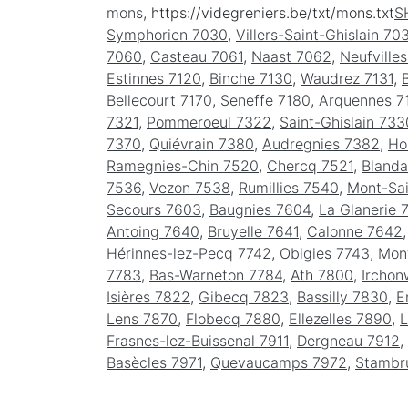
mons
, https://videgreniers.be/txt/mons.txt
S
Symphorien 7030
,
Villers-Saint-Ghislain 70
7060
,
Casteau 7061
,
Naast 7062
,
Neufville
Estinnes 7120
,
Binche 7130
,
Waudrez 7131
,
Bellecourt 7170
,
Seneffe 7180
,
Arquennes 7
7321
,
Pommeroeul 7322
,
Saint-Ghislain 733
7370
,
Quiévrain 7380
,
Audregnies 7382
,
Ho
Ramegnies-Chin 7520
,
Chercq 7521
,
Blanda
7536
,
Vezon 7538
,
Rumillies 7540
,
Mont-Sa
Secours 7603
,
Baugnies 7604
,
La Glanerie 
Antoing 7640
,
Bruyelle 7641
,
Calonne 7642
Hérinnes-lez-Pecq 7742
,
Obigies 7743
,
Mont
7783
,
Bas-Warneton 7784
,
Ath 7800
,
Irchon
Isières 7822
,
Gibecq 7823
,
Bassilly 7830
,
E
Lens 7870
,
Flobecq 7880
,
Ellezelles 7890
,
L
Frasnes-lez-Buissenal 7911
,
Dergneau 7912
,
Basècles 7971
,
Quevaucamps 7972
,
Stambr