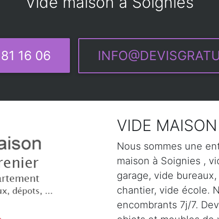
Vide maison à Soignies
81 16 06
INFO@DEVISGRATU
VIDE MAISON 
Nous sommes une entr
maison à Soignies , vi
garage, vide bureaux,
chantier, vide école. 
encombrants 7j/7. Devi