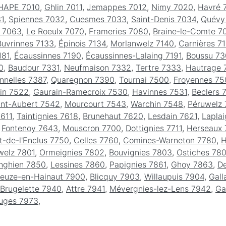
HAPE 7010
,
Ghlin 7011
,
Jemappes 7012
,
Nimy 7020
,
Havré 
31
,
Spiennes 7032
,
Cuesmes 7033
,
Saint-Denis 7034
,
Quévy
s 7063
,
Le Roeulx 7070
,
Frameries 7080
,
Braine-le-Comte 7
Buvrinnes 7133
,
Épinois 7134
,
Morlanwelz 7140
,
Carnières 71
181
,
Écaussinnes 7190
,
Écaussinnes-Lalaing 7191
,
Boussu 7
0
,
Baudour 7331
,
Neufmaison 7332
,
Tertre 7333
,
Hautrage 
nnelles 7387
,
Quaregnon 7390
,
Tournai 7500
,
Froyennes 75
in 7522
,
Gaurain-Ramecroix 7530
,
Havinnes 7531
,
Beclers 
int-Aubert 7542
,
Mourcourt 7543
,
Warchin 7548
,
Péruwelz
7611
,
Taintignies 7618
,
Brunehaut 7620
,
Lesdain 7621
,
Lapla
,
Fontenoy 7643
,
Mouscron 7700
,
Dottignies 7711
,
Herseaux 
-de-l'Enclus 7750
,
Celles 7760
,
Comines-Warneton 7780
,
H
welz 7801
,
Ormeignies 7802
,
Bouvignies 7803
,
Ostiches 78
nghien 7850
,
Lessines 7860
,
Papignies 7861
,
Ghoy 7863
,
D
euze-en-Hainaut 7900
,
Blicquy 7903
,
Willaupuis 7904
,
Gall
Brugelette 7940
,
Attre 7941
,
Mévergnies-lez-Lens 7942
,
Ga
uges 7973
,