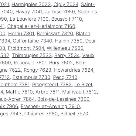
7021
,
Harmignies 7022
,
Ciply 7024
,
Saint-
 7040
,
Havay 7041
,
Jurbise 7050
,
Soignies
090
,
La Louvière 7100
,
Boussoit 7110
,
41
,
Chapelle-lez-Herlaimont 7160
,
300
,
Hornu 7301
,
Bernissart 7320
,
Blaton
7334
,
Colfontaine 7340
,
Hainin 7350
,
Dour
03
,
Froidmont 7504
,
Willemeau 7506
,
7532
,
Thimougies 7533
,
Barry 7534
,
Vaulx
 7600
,
Roucourt 7601
,
Bury 7602
,
Bon-
igne 7622
,
Rongy 7623
,
Howardries 7624
,
7712
,
Estaimpuis 7730
,
Pecq 7740
,
outhem 7781
,
Ploegsteert 7782
,
Le Bizet
04
,
Maffle 7810
,
Arbre 7811
,
Mainvault 7812
,
eux-Acren 7864
,
Bois-de-Lessines 7866
,
aix 7906
,
Frasnes-lez-Anvaing 7910
,
ges 7943
,
Chièvres 7950
,
Beloeil 7970
,