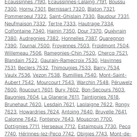
Écaussinnes 7190
,
Écaussinnes-Lalaing 7191
,
Boussu
7300
,
Hornu 7301
,
Bernissart 7320
,
Blaton 7321
,
Pommeroeul 7322
,
Saint-Ghislain 7330
,
Baudour 7331
,
Neufmaison 7332
,
Tertre 7333
,
Hautrage 7334
,
Colfontaine 7340
,
Hainin 7350
,
Dour 7370
,
Quiévrain
7380
,
Audregnies 7382
,
Honnelles 7387
,
Quaregnon
7390
,
Tournai 7500
,
Froyennes 7503
,
Froidmont 7504
,
Willemeau 7506
,
Ramegnies-Chin 7520
,
Chercq 7521
,
Blandain 7522
,
Gaurain-Ramecroix 7530
,
Havinnes
7531
,
Beclers 7532
,
Thimougies 7533
,
Barry 7534
,
Vaulx 7536
,
Vezon 7538
,
Rumillies 7540
,
Mont-Saint-
Aubert 7542
,
Mourcourt 7543
,
Warchin 7548
,
Péruwelz
7600
,
Roucourt 7601
,
Bury 7602
,
Bon-Secours 7603
,
Baugnies 7604
,
La Glanerie 7611
,
Taintignies 7618
,
Brunehaut 7620
,
Lesdain 7621
,
Laplaigne 7622
,
Rongy
7623
,
Howardries 7624
,
Antoing 7640
,
Bruyelle 7641
,
Calonne 7642
,
Fontenoy 7643
,
Mouscron 7700
,
Dottignies 7711
,
Herseaux 7712
,
Estaimpuis 7730
,
Pecq
7740
,
Hérinnes-lez-Pecq 7742
,
Obigies 7743
,
Mont-de-