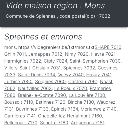
Vide maison région : Mons
Commune de
Spiennes
, code postal(c.p) :
7032
Spiennes et environs
mons
, https://videgreniers.be/txt/mons.txt
SHAPE 7010
,
Ghlin 7011
,
Jemappes 7012
,
Nimy 7020
,
Havré 7021
,
Harmignies 7022
,
Ciply 7024
,
Saint-Symphorien 7030
,
Villers-Saint-Ghislain 7031
,
Spiennes 7032
,
Cuesmes
7033
,
Saint-Denis 7034
,
Quévy 7040
,
Havay 7041
,
Jurbise 7050
,
Soignies 7060
,
Casteau 7061
,
Naast
7062
,
Neufvilles 7063
,
Le Roeulx 7070
,
Frameries
7080
,
Braine-le-Comte 7090
,
La Louvière 7100
,
Boussoit 7110
,
Estinnes 7120
,
Binche 7130
,
Waudrez
7131
,
Buvrinnes 7133
,
Épinois 7134
,
Morlanwelz 7140
,
Carnières 7141
,
Chapelle-lez-Herlaimont 7160
,
Bellecourt 7170
,
Seneffe 7180
,
Arquennes 7181
,