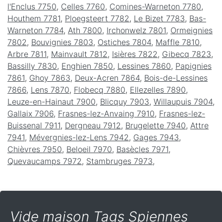
l'Enclus 7750
,
Celles 7760
,
Comines-Warneton 7780
,
Houthem 7781
,
Ploegsteert 7782
,
Le Bizet 7783
,
Bas-
Warneton 7784
,
Ath 7800
,
Irchonwelz 7801
,
Ormeignies
7802
,
Bouvignies 7803
,
Ostiches 7804
,
Maffle 7810
,
Arbre 7811
,
Mainvault 7812
,
Isières 7822
,
Gibecq 7823
,
Bassilly 7830
,
Enghien 7850
,
Lessines 7860
,
Papignies
7861
,
Ghoy 7863
,
Deux-Acren 7864
,
Bois-de-Lessines
7866
,
Lens 7870
,
Flobecq 7880
,
Ellezelles 7890
,
Leuze-en-Hainaut 7900
,
Blicquy 7903
,
Willaupuis 7904
,
Gallaix 7906
,
Frasnes-lez-Anvaing 7910
,
Frasnes-lez-
Buissenal 7911
,
Dergneau 7912
,
Brugelette 7940
,
Attre
7941
,
Mévergnies-lez-Lens 7942
,
Gages 7943
,
Chièvres 7950
,
Beloeil 7970
,
Basècles 7971
,
Quevaucamps 7972
,
Stambruges 7973
,
Vide maison Tags Spiennes