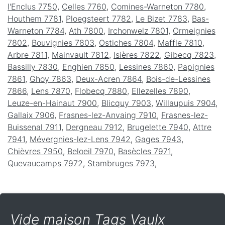
l'Enclus 7750
,
Celles 7760
,
Comines-Warneton 7780
,
Houthem 7781
,
Ploegsteert 7782
,
Le Bizet 7783
,
Bas-
Warneton 7784
,
Ath 7800
,
Irchonwelz 7801
,
Ormeignies
7802
,
Bouvignies 7803
,
Ostiches 7804
,
Maffle 7810
,
Arbre 7811
,
Mainvault 7812
,
Isières 7822
,
Gibecq 7823
,
Bassilly 7830
,
Enghien 7850
,
Lessines 7860
,
Papignies
7861
,
Ghoy 7863
,
Deux-Acren 7864
,
Bois-de-Lessines
7866
,
Lens 7870
,
Flobecq 7880
,
Ellezelles 7890
,
Leuze-en-Hainaut 7900
,
Blicquy 7903
,
Willaupuis 7904
,
Gallaix 7906
,
Frasnes-lez-Anvaing 7910
,
Frasnes-lez-
Buissenal 7911
,
Dergneau 7912
,
Brugelette 7940
,
Attre
7941
,
Mévergnies-lez-Lens 7942
,
Gages 7943
,
Chièvres 7950
,
Beloeil 7970
,
Basècles 7971
,
Quevaucamps 7972
,
Stambruges 7973
,
Vide maison Tags Vaulx