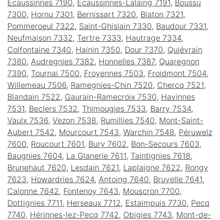
Écaussinnes 7190
,
Écaussinnes-Lalaing 7191
,
Boussu
7300
,
Hornu 7301
,
Bernissart 7320
,
Blaton 7321
,
Pommeroeul 7322
,
Saint-Ghislain 7330
,
Baudour 7331
,
Neufmaison 7332
,
Tertre 7333
,
Hautrage 7334
,
Colfontaine 7340
,
Hainin 7350
,
Dour 7370
,
Quiévrain
7380
,
Audregnies 7382
,
Honnelles 7387
,
Quaregnon
7390
,
Tournai 7500
,
Froyennes 7503
,
Froidmont 7504
,
Willemeau 7506
,
Ramegnies-Chin 7520
,
Chercq 7521
,
Blandain 7522
,
Gaurain-Ramecroix 7530
,
Havinnes
7531
,
Beclers 7532
,
Thimougies 7533
,
Barry 7534
,
Vaulx 7536
,
Vezon 7538
,
Rumillies 7540
,
Mont-Saint-
Aubert 7542
,
Mourcourt 7543
,
Warchin 7548
,
Péruwelz
7600
,
Roucourt 7601
,
Bury 7602
,
Bon-Secours 7603
,
Baugnies 7604
,
La Glanerie 7611
,
Taintignies 7618
,
Brunehaut 7620
,
Lesdain 7621
,
Laplaigne 7622
,
Rongy
7623
,
Howardries 7624
,
Antoing 7640
,
Bruyelle 7641
,
Calonne 7642
,
Fontenoy 7643
,
Mouscron 7700
,
Dottignies 7711
,
Herseaux 7712
,
Estaimpuis 7730
,
Pecq
7740
,
Hérinnes-lez-Pecq 7742
,
Obigies 7743
,
Mont-de-