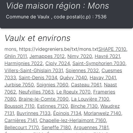
Vide maison région : Mons
Commune de
Vaulx
, code postal(c.p) :
7536
Vaulx et environs
mons
, https://videgreniers.be/txt/mons.txt
SHAPE 7010
,
Ghlin 7011
,
Jemappes 7012
,
Nimy 7020
,
Havré 7021
,
Harmignies 7022
,
Ciply 7024
,
Saint-Symphorien 7030
,
Villers-Saint-Ghislain 7031
,
Spiennes 7032
,
Cuesmes
7033
,
Saint-Denis 7034
,
Quévy 7040
,
Havay 7041
,
Jurbise 7050
,
Soignies 7060
,
Casteau 7061
,
Naast
7062
,
Neufvilles 7063
,
Le Roeulx 7070
,
Frameries
7080
,
Braine-le-Comte 7090
,
La Louvière 7100
,
Boussoit 7110
,
Estinnes 7120
,
Binche 7130
,
Waudrez
7131
,
Buvrinnes 7133
,
Épinois 7134
,
Morlanwelz 7140
,
Carnières 7141
,
Chapelle-lez-Herlaimont 7160
,
Bellecourt 7170
,
Seneffe 7180
,
Arquennes 7181
,