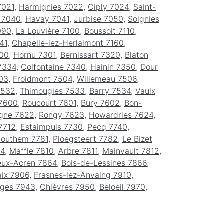
7021
,
Harmignies 7022
,
Ciply 7024
,
Saint-
 7040
,
Havay 7041
,
Jurbise 7050
,
Soignies
090
,
La Louvière 7100
,
Boussoit 7110
,
41
,
Chapelle-lez-Herlaimont 7160
,
300
,
Hornu 7301
,
Bernissart 7320
,
Blaton
7334
,
Colfontaine 7340
,
Hainin 7350
,
Dour
03
,
Froidmont 7504
,
Willemeau 7506
,
7532
,
Thimougies 7533
,
Barry 7534
,
Vaulx
 7600
,
Roucourt 7601
,
Bury 7602
,
Bon-
igne 7622
,
Rongy 7623
,
Howardries 7624
,
7712
,
Estaimpuis 7730
,
Pecq 7740
,
outhem 7781
,
Ploegsteert 7782
,
Le Bizet
04
,
Maffle 7810
,
Arbre 7811
,
Mainvault 7812
,
eux-Acren 7864
,
Bois-de-Lessines 7866
,
aix 7906
,
Frasnes-lez-Anvaing 7910
,
ges 7943
,
Chièvres 7950
,
Beloeil 7970
,