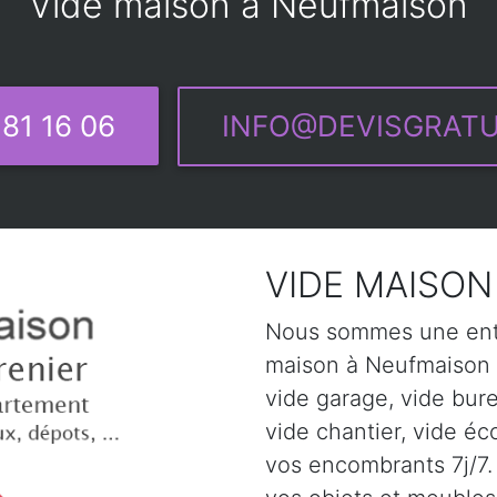
Vide maison à Neufmaison
81 16 06
INFO@DEVISGRATU
VIDE MAISON
Nous sommes une entr
maison à Neufmaison ,
vide garage, vide bur
vide chantier, vide éc
vos encombrants 7j/7. 