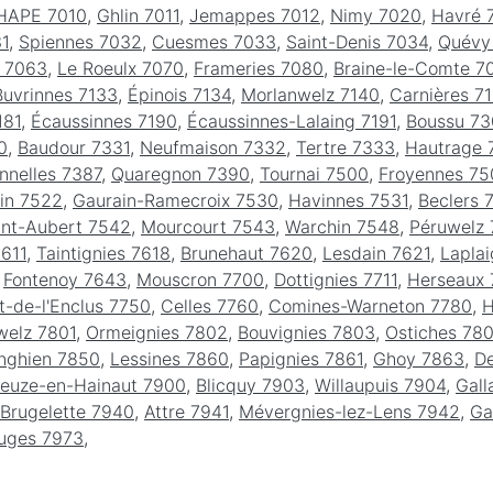
HAPE 7010
,
Ghlin 7011
,
Jemappes 7012
,
Nimy 7020
,
Havré 
31
,
Spiennes 7032
,
Cuesmes 7033
,
Saint-Denis 7034
,
Quévy
s 7063
,
Le Roeulx 7070
,
Frameries 7080
,
Braine-le-Comte 7
Buvrinnes 7133
,
Épinois 7134
,
Morlanwelz 7140
,
Carnières 71
181
,
Écaussinnes 7190
,
Écaussinnes-Lalaing 7191
,
Boussu 7
0
,
Baudour 7331
,
Neufmaison 7332
,
Tertre 7333
,
Hautrage 
nnelles 7387
,
Quaregnon 7390
,
Tournai 7500
,
Froyennes 75
in 7522
,
Gaurain-Ramecroix 7530
,
Havinnes 7531
,
Beclers 
int-Aubert 7542
,
Mourcourt 7543
,
Warchin 7548
,
Péruwelz
7611
,
Taintignies 7618
,
Brunehaut 7620
,
Lesdain 7621
,
Lapla
,
Fontenoy 7643
,
Mouscron 7700
,
Dottignies 7711
,
Herseaux 
-de-l'Enclus 7750
,
Celles 7760
,
Comines-Warneton 7780
,
H
welz 7801
,
Ormeignies 7802
,
Bouvignies 7803
,
Ostiches 78
nghien 7850
,
Lessines 7860
,
Papignies 7861
,
Ghoy 7863
,
D
euze-en-Hainaut 7900
,
Blicquy 7903
,
Willaupuis 7904
,
Gall
Brugelette 7940
,
Attre 7941
,
Mévergnies-lez-Lens 7942
,
Ga
uges 7973
,