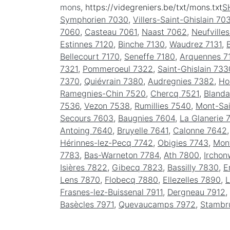
mons
, https://videgreniers.be/txt/mons.txt
S
Symphorien 7030
,
Villers-Saint-Ghislain 70
7060
,
Casteau 7061
,
Naast 7062
,
Neufville
Estinnes 7120
,
Binche 7130
,
Waudrez 7131
,
Bellecourt 7170
,
Seneffe 7180
,
Arquennes 7
7321
,
Pommeroeul 7322
,
Saint-Ghislain 733
7370
,
Quiévrain 7380
,
Audregnies 7382
,
Ho
Ramegnies-Chin 7520
,
Chercq 7521
,
Blanda
7536
,
Vezon 7538
,
Rumillies 7540
,
Mont-Sa
Secours 7603
,
Baugnies 7604
,
La Glanerie 
Antoing 7640
,
Bruyelle 7641
,
Calonne 7642
Hérinnes-lez-Pecq 7742
,
Obigies 7743
,
Mont
7783
,
Bas-Warneton 7784
,
Ath 7800
,
Irchon
Isières 7822
,
Gibecq 7823
,
Bassilly 7830
,
E
Lens 7870
,
Flobecq 7880
,
Ellezelles 7890
,
L
Frasnes-lez-Buissenal 7911
,
Dergneau 7912
,
Basècles 7971
,
Quevaucamps 7972
,
Stambr