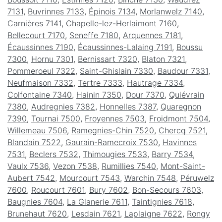
7131
,
Buvrinnes 7133
,
Épinois 7134
,
Morlanwelz 7140
,
Carnières 7141
,
Chapelle-lez-Herlaimont 7160
,
Bellecourt 7170
,
Seneffe 7180
,
Arquennes 7181
,
Écaussinnes 7190
,
Écaussinnes-Lalaing 7191
,
Boussu
7300
,
Hornu 7301
,
Bernissart 7320
,
Blaton 7321
,
Pommeroeul 7322
,
Saint-Ghislain 7330
,
Baudour 7331
,
Neufmaison 7332
,
Tertre 7333
,
Hautrage 7334
,
Colfontaine 7340
,
Hainin 7350
,
Dour 7370
,
Quiévrain
7380
,
Audregnies 7382
,
Honnelles 7387
,
Quaregnon
7390
,
Tournai 7500
,
Froyennes 7503
,
Froidmont 7504
,
Willemeau 7506
,
Ramegnies-Chin 7520
,
Chercq 7521
,
Blandain 7522
,
Gaurain-Ramecroix 7530
,
Havinnes
7531
,
Beclers 7532
,
Thimougies 7533
,
Barry 7534
,
Vaulx 7536
,
Vezon 7538
,
Rumillies 7540
,
Mont-Saint-
Aubert 7542
,
Mourcourt 7543
,
Warchin 7548
,
Péruwelz
7600
,
Roucourt 7601
,
Bury 7602
,
Bon-Secours 7603
,
Baugnies 7604
,
La Glanerie 7611
,
Taintignies 7618
,
Brunehaut 7620
,
Lesdain 7621
,
Laplaigne 7622
,
Rongy