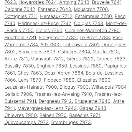
7623
,
Howardries 7624
,
Antoing 7640
,
Bruyelle 7641
,
Calonne 7642
,
Fontenoy 7643
,
Mouscron 7700
,
Dottignies 7711
,
Herseaux 7712
,
Estaimpuis 7730
,
Pecq
7740
,
Hérinnes-lez-Pecq 7742
,
Obigies 7743
,
Mont-de-
l'Enclus 7750
,
Celles 7760
,
Comines-Warneton 7780
,
Houthem 7781
,
Ploegsteert 7782
,
Le Bizet 7783
,
Bas-
Warneton 7784
,
Ath 7800
,
Irchonwelz 7801
,
Ormeignies
7802
,
Bouvignies 7803
,
Ostiches 7804
,
Maffle 7810
,
Arbre 7811
,
Mainvault 7812
,
Isières 7822
,
Gibecq 7823
,
Bassilly 7830
,
Enghien 7850
,
Lessines 7860
,
Papignies
7861
,
Ghoy 7863
,
Deux-Acren 7864
,
Bois-de-Lessines
7866
,
Lens 7870
,
Flobecq 7880
,
Ellezelles 7890
,
Leuze-en-Hainaut 7900
,
Blicquy 7903
,
Willaupuis 7904
,
Gallaix 7906
,
Frasnes-lez-Anvaing 7910
,
Frasnes-lez-
Buissenal 7911
,
Dergneau 7912
,
Brugelette 7940
,
Attre
7941
,
Mévergnies-lez-Lens 7942
,
Gages 7943
,
Chièvres 7950
,
Beloeil 7970
,
Basècles 7971
,
Quevaucamps 7972
,
Stambruges 7973
,