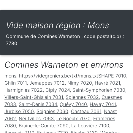
Vide maison région : Mons
Commune de
Comines Warneton
, code postal(c.p) :
7780
Comines Warneton et environs
mons
, https://videgreniers.be/txt/mons.txt
SHAPE 7010
,
Ghlin 7011
,
Jemappes 7012
,
Nimy 7020
,
Havré 7021
,
Harmignies 7022
,
Ciply 7024
,
Saint-Symphorien 7030
,
Villers-Saint-Ghislain 7031
,
Spiennes 7032
,
Cuesmes
7033
,
Saint-Denis 7034
,
Quévy 7040
,
Havay 7041
,
Jurbise 7050
,
Soignies 7060
,
Casteau 7061
,
Naast
7062
,
Neufvilles 7063
,
Le Roeulx 7070
,
Frameries
7080
,
Braine-le-Comte 7090
,
La Louvière 7100
,
Boussoit 7110
,
Estinnes 7120
,
Binche 7130
,
Waudrez