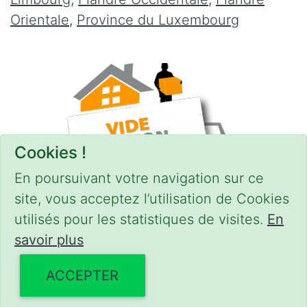
Orientale
,
Province du Luxembourg
Cookies !
En poursuivant votre navigation sur ce
site, vous acceptez l’utilisation de Cookies
utilisés pour les statistiques de visites.
En
savoir plus
CONDITIONS
-
SITEMAP
© 2018–2026
videgreniers.be
ACCEPTER
Powered by Euro Web Page