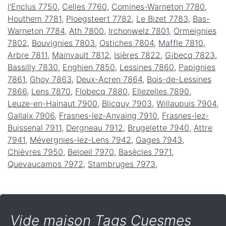
l'Enclus 7750
,
Celles 7760
,
Comines-Warneton 7780
,
Houthem 7781
,
Ploegsteert 7782
,
Le Bizet 7783
,
Bas-
Warneton 7784
,
Ath 7800
,
Irchonwelz 7801
,
Ormeignies
7802
,
Bouvignies 7803
,
Ostiches 7804
,
Maffle 7810
,
Arbre 7811
,
Mainvault 7812
,
Isières 7822
,
Gibecq 7823
,
Bassilly 7830
,
Enghien 7850
,
Lessines 7860
,
Papignies
7861
,
Ghoy 7863
,
Deux-Acren 7864
,
Bois-de-Lessines
7866
,
Lens 7870
,
Flobecq 7880
,
Ellezelles 7890
,
Leuze-en-Hainaut 7900
,
Blicquy 7903
,
Willaupuis 7904
,
Gallaix 7906
,
Frasnes-lez-Anvaing 7910
,
Frasnes-lez-
Buissenal 7911
,
Dergneau 7912
,
Brugelette 7940
,
Attre
7941
,
Mévergnies-lez-Lens 7942
,
Gages 7943
,
Chièvres 7950
,
Beloeil 7970
,
Basècles 7971
,
Quevaucamps 7972
,
Stambruges 7973
,
Vide maison Tags Cuesmes