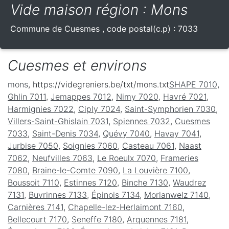
Vide maison région : Mons
Commune de
Cuesmes
, code postal(c.p) :
7033
Cuesmes et environs
mons
, https://videgreniers.be/txt/mons.txt
SHAPE 7010
,
Ghlin 7011
,
Jemappes 7012
,
Nimy 7020
,
Havré 7021
,
Harmignies 7022
,
Ciply 7024
,
Saint-Symphorien 7030
,
Villers-Saint-Ghislain 7031
,
Spiennes 7032
,
Cuesmes
7033
,
Saint-Denis 7034
,
Quévy 7040
,
Havay 7041
,
Jurbise 7050
,
Soignies 7060
,
Casteau 7061
,
Naast
7062
,
Neufvilles 7063
,
Le Roeulx 7070
,
Frameries
7080
,
Braine-le-Comte 7090
,
La Louvière 7100
,
Boussoit 7110
,
Estinnes 7120
,
Binche 7130
,
Waudrez
7131
,
Buvrinnes 7133
,
Épinois 7134
,
Morlanwelz 7140
,
Carnières 7141
,
Chapelle-lez-Herlaimont 7160
,
Bellecourt 7170
,
Seneffe 7180
,
Arquennes 7181
,