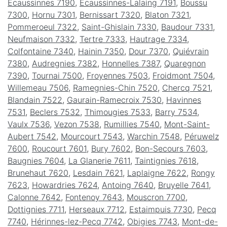
Écaussinnes 7190
,
Écaussinnes-Lalaing 7191
,
Boussu
7300
,
Hornu 7301
,
Bernissart 7320
,
Blaton 7321
,
Pommeroeul 7322
,
Saint-Ghislain 7330
,
Baudour 7331
,
Neufmaison 7332
,
Tertre 7333
,
Hautrage 7334
,
Colfontaine 7340
,
Hainin 7350
,
Dour 7370
,
Quiévrain
7380
,
Audregnies 7382
,
Honnelles 7387
,
Quaregnon
7390
,
Tournai 7500
,
Froyennes 7503
,
Froidmont 7504
,
Willemeau 7506
,
Ramegnies-Chin 7520
,
Chercq 7521
,
Blandain 7522
,
Gaurain-Ramecroix 7530
,
Havinnes
7531
,
Beclers 7532
,
Thimougies 7533
,
Barry 7534
,
Vaulx 7536
,
Vezon 7538
,
Rumillies 7540
,
Mont-Saint-
Aubert 7542
,
Mourcourt 7543
,
Warchin 7548
,
Péruwelz
7600
,
Roucourt 7601
,
Bury 7602
,
Bon-Secours 7603
,
Baugnies 7604
,
La Glanerie 7611
,
Taintignies 7618
,
Brunehaut 7620
,
Lesdain 7621
,
Laplaigne 7622
,
Rongy
7623
,
Howardries 7624
,
Antoing 7640
,
Bruyelle 7641
,
Calonne 7642
,
Fontenoy 7643
,
Mouscron 7700
,
Dottignies 7711
,
Herseaux 7712
,
Estaimpuis 7730
,
Pecq
7740
,
Hérinnes-lez-Pecq 7742
,
Obigies 7743
,
Mont-de-