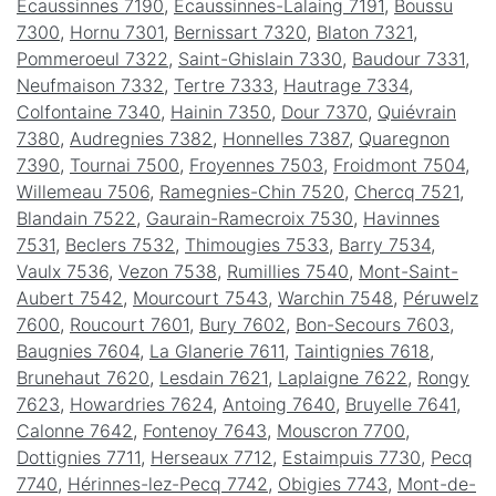
Écaussinnes 7190
,
Écaussinnes-Lalaing 7191
,
Boussu
7300
,
Hornu 7301
,
Bernissart 7320
,
Blaton 7321
,
Pommeroeul 7322
,
Saint-Ghislain 7330
,
Baudour 7331
,
Neufmaison 7332
,
Tertre 7333
,
Hautrage 7334
,
Colfontaine 7340
,
Hainin 7350
,
Dour 7370
,
Quiévrain
7380
,
Audregnies 7382
,
Honnelles 7387
,
Quaregnon
7390
,
Tournai 7500
,
Froyennes 7503
,
Froidmont 7504
,
Willemeau 7506
,
Ramegnies-Chin 7520
,
Chercq 7521
,
Blandain 7522
,
Gaurain-Ramecroix 7530
,
Havinnes
7531
,
Beclers 7532
,
Thimougies 7533
,
Barry 7534
,
Vaulx 7536
,
Vezon 7538
,
Rumillies 7540
,
Mont-Saint-
Aubert 7542
,
Mourcourt 7543
,
Warchin 7548
,
Péruwelz
7600
,
Roucourt 7601
,
Bury 7602
,
Bon-Secours 7603
,
Baugnies 7604
,
La Glanerie 7611
,
Taintignies 7618
,
Brunehaut 7620
,
Lesdain 7621
,
Laplaigne 7622
,
Rongy
7623
,
Howardries 7624
,
Antoing 7640
,
Bruyelle 7641
,
Calonne 7642
,
Fontenoy 7643
,
Mouscron 7700
,
Dottignies 7711
,
Herseaux 7712
,
Estaimpuis 7730
,
Pecq
7740
,
Hérinnes-lez-Pecq 7742
,
Obigies 7743
,
Mont-de-