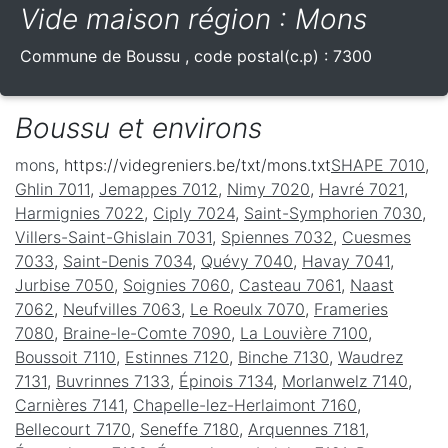
Vide maison région : Mons
Commune de
Boussu
, code postal(c.p) :
7300
Boussu et environs
mons
, https://videgreniers.be/txt/mons.txt
SHAPE 7010
,
Ghlin 7011
,
Jemappes 7012
,
Nimy 7020
,
Havré 7021
,
Harmignies 7022
,
Ciply 7024
,
Saint-Symphorien 7030
,
Villers-Saint-Ghislain 7031
,
Spiennes 7032
,
Cuesmes
7033
,
Saint-Denis 7034
,
Quévy 7040
,
Havay 7041
,
Jurbise 7050
,
Soignies 7060
,
Casteau 7061
,
Naast
7062
,
Neufvilles 7063
,
Le Roeulx 7070
,
Frameries
7080
,
Braine-le-Comte 7090
,
La Louvière 7100
,
Boussoit 7110
,
Estinnes 7120
,
Binche 7130
,
Waudrez
7131
,
Buvrinnes 7133
,
Épinois 7134
,
Morlanwelz 7140
,
Carnières 7141
,
Chapelle-lez-Herlaimont 7160
,
Bellecourt 7170
,
Seneffe 7180
,
Arquennes 7181
,