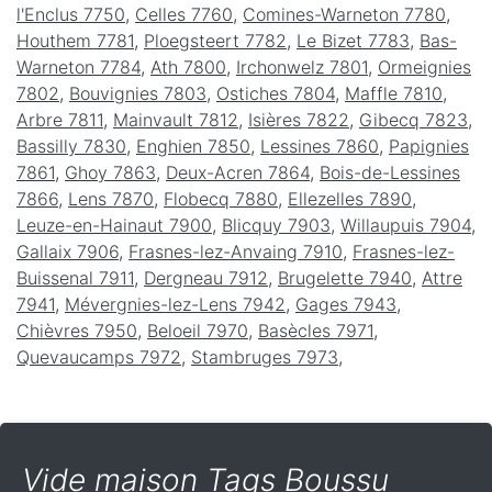
l'Enclus 7750
,
Celles 7760
,
Comines-Warneton 7780
,
Houthem 7781
,
Ploegsteert 7782
,
Le Bizet 7783
,
Bas-
Warneton 7784
,
Ath 7800
,
Irchonwelz 7801
,
Ormeignies
7802
,
Bouvignies 7803
,
Ostiches 7804
,
Maffle 7810
,
Arbre 7811
,
Mainvault 7812
,
Isières 7822
,
Gibecq 7823
,
Bassilly 7830
,
Enghien 7850
,
Lessines 7860
,
Papignies
7861
,
Ghoy 7863
,
Deux-Acren 7864
,
Bois-de-Lessines
7866
,
Lens 7870
,
Flobecq 7880
,
Ellezelles 7890
,
Leuze-en-Hainaut 7900
,
Blicquy 7903
,
Willaupuis 7904
,
Gallaix 7906
,
Frasnes-lez-Anvaing 7910
,
Frasnes-lez-
Buissenal 7911
,
Dergneau 7912
,
Brugelette 7940
,
Attre
7941
,
Mévergnies-lez-Lens 7942
,
Gages 7943
,
Chièvres 7950
,
Beloeil 7970
,
Basècles 7971
,
Quevaucamps 7972
,
Stambruges 7973
,
Vide maison Tags Boussu