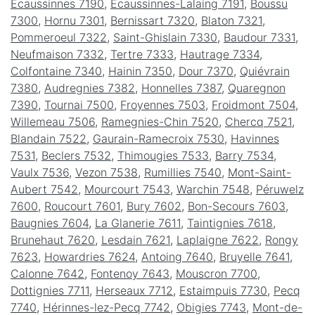
Écaussinnes 7190
,
Écaussinnes-Lalaing 7191
,
Boussu
7300
,
Hornu 7301
,
Bernissart 7320
,
Blaton 7321
,
Pommeroeul 7322
,
Saint-Ghislain 7330
,
Baudour 7331
,
Neufmaison 7332
,
Tertre 7333
,
Hautrage 7334
,
Colfontaine 7340
,
Hainin 7350
,
Dour 7370
,
Quiévrain
7380
,
Audregnies 7382
,
Honnelles 7387
,
Quaregnon
7390
,
Tournai 7500
,
Froyennes 7503
,
Froidmont 7504
,
Willemeau 7506
,
Ramegnies-Chin 7520
,
Chercq 7521
,
Blandain 7522
,
Gaurain-Ramecroix 7530
,
Havinnes
7531
,
Beclers 7532
,
Thimougies 7533
,
Barry 7534
,
Vaulx 7536
,
Vezon 7538
,
Rumillies 7540
,
Mont-Saint-
Aubert 7542
,
Mourcourt 7543
,
Warchin 7548
,
Péruwelz
7600
,
Roucourt 7601
,
Bury 7602
,
Bon-Secours 7603
,
Baugnies 7604
,
La Glanerie 7611
,
Taintignies 7618
,
Brunehaut 7620
,
Lesdain 7621
,
Laplaigne 7622
,
Rongy
7623
,
Howardries 7624
,
Antoing 7640
,
Bruyelle 7641
,
Calonne 7642
,
Fontenoy 7643
,
Mouscron 7700
,
Dottignies 7711
,
Herseaux 7712
,
Estaimpuis 7730
,
Pecq
7740
,
Hérinnes-lez-Pecq 7742
,
Obigies 7743
,
Mont-de-