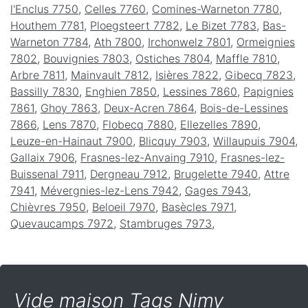
l'Enclus 7750
,
Celles 7760
,
Comines-Warneton 7780
,
Houthem 7781
,
Ploegsteert 7782
,
Le Bizet 7783
,
Bas-
Warneton 7784
,
Ath 7800
,
Irchonwelz 7801
,
Ormeignies
7802
,
Bouvignies 7803
,
Ostiches 7804
,
Maffle 7810
,
Arbre 7811
,
Mainvault 7812
,
Isières 7822
,
Gibecq 7823
,
Bassilly 7830
,
Enghien 7850
,
Lessines 7860
,
Papignies
7861
,
Ghoy 7863
,
Deux-Acren 7864
,
Bois-de-Lessines
7866
,
Lens 7870
,
Flobecq 7880
,
Ellezelles 7890
,
Leuze-en-Hainaut 7900
,
Blicquy 7903
,
Willaupuis 7904
,
Gallaix 7906
,
Frasnes-lez-Anvaing 7910
,
Frasnes-lez-
Buissenal 7911
,
Dergneau 7912
,
Brugelette 7940
,
Attre
7941
,
Mévergnies-lez-Lens 7942
,
Gages 7943
,
Chièvres 7950
,
Beloeil 7970
,
Basècles 7971
,
Quevaucamps 7972
,
Stambruges 7973
,
Vide maison Tags Nimy