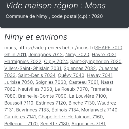
Vide maison région : Mons
Commune de
Nimy
, code postal(c.p) :
7020
Nimy et environs
mons
, https://videgreniers.be/txt/mons.txt
SHAPE 7010
,
Ghlin 7011
,
Jemappes 7012
,
Nimy 7020
,
Havré 7021
,
Harmignies 7022
,
Ciply 7024
,
Saint-Symphorien 7030
,
Villers-Saint-Ghislain 7031
,
Spiennes 7032
,
Cuesmes
7033
,
Saint-Denis 7034
,
Quévy 7040
,
Havay 7041
,
Jurbise 7050
,
Soignies 7060
,
Casteau 7061
,
Naast
7062
,
Neufvilles 7063
,
Le Roeulx 7070
,
Frameries
7080
,
Braine-le-Comte 7090
,
La Louvière 7100
,
Boussoit 7110
,
Estinnes 7120
,
Binche 7130
,
Waudrez
7131
,
Buvrinnes 7133
,
Épinois 7134
,
Morlanwelz 7140
,
Carnières 7141
,
Chapelle-lez-Herlaimont 7160
,
Bellecourt 7170
,
Seneffe 7180
,
Arquennes 7181
,