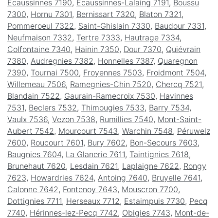
Écaussinnes 7190
,
Écaussinnes-Lalaing 7191
,
Boussu
7300
,
Hornu 7301
,
Bernissart 7320
,
Blaton 7321
,
Pommeroeul 7322
,
Saint-Ghislain 7330
,
Baudour 7331
,
Neufmaison 7332
,
Tertre 7333
,
Hautrage 7334
,
Colfontaine 7340
,
Hainin 7350
,
Dour 7370
,
Quiévrain
7380
,
Audregnies 7382
,
Honnelles 7387
,
Quaregnon
7390
,
Tournai 7500
,
Froyennes 7503
,
Froidmont 7504
,
Willemeau 7506
,
Ramegnies-Chin 7520
,
Chercq 7521
,
Blandain 7522
,
Gaurain-Ramecroix 7530
,
Havinnes
7531
,
Beclers 7532
,
Thimougies 7533
,
Barry 7534
,
Vaulx 7536
,
Vezon 7538
,
Rumillies 7540
,
Mont-Saint-
Aubert 7542
,
Mourcourt 7543
,
Warchin 7548
,
Péruwelz
7600
,
Roucourt 7601
,
Bury 7602
,
Bon-Secours 7603
,
Baugnies 7604
,
La Glanerie 7611
,
Taintignies 7618
,
Brunehaut 7620
,
Lesdain 7621
,
Laplaigne 7622
,
Rongy
7623
,
Howardries 7624
,
Antoing 7640
,
Bruyelle 7641
,
Calonne 7642
,
Fontenoy 7643
,
Mouscron 7700
,
Dottignies 7711
,
Herseaux 7712
,
Estaimpuis 7730
,
Pecq
7740
,
Hérinnes-lez-Pecq 7742
,
Obigies 7743
,
Mont-de-