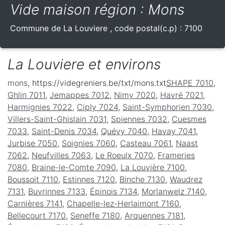
Vide maison région : Mons
Commune de
La Louviere
, code postal(c.p) :
7100
La Louviere et environs
mons
, https://videgreniers.be/txt/mons.txt
SHAPE 7010
,
Ghlin 7011
,
Jemappes 7012
,
Nimy 7020
,
Havré 7021
,
Harmignies 7022
,
Ciply 7024
,
Saint-Symphorien 7030
,
Villers-Saint-Ghislain 7031
,
Spiennes 7032
,
Cuesmes
7033
,
Saint-Denis 7034
,
Quévy 7040
,
Havay 7041
,
Jurbise 7050
,
Soignies 7060
,
Casteau 7061
,
Naast
7062
,
Neufvilles 7063
,
Le Roeulx 7070
,
Frameries
7080
,
Braine-le-Comte 7090
,
La Louvière 7100
,
Boussoit 7110
,
Estinnes 7120
,
Binche 7130
,
Waudrez
7131
,
Buvrinnes 7133
,
Épinois 7134
,
Morlanwelz 7140
,
Carnières 7141
,
Chapelle-lez-Herlaimont 7160
,
Bellecourt 7170
,
Seneffe 7180
,
Arquennes 7181
,