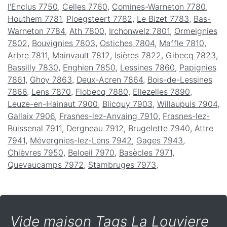
l'Enclus 7750
,
Celles 7760
,
Comines-Warneton 7780
,
Houthem 7781
,
Ploegsteert 7782
,
Le Bizet 7783
,
Bas-
Warneton 7784
,
Ath 7800
,
Irchonwelz 7801
,
Ormeignies
7802
,
Bouvignies 7803
,
Ostiches 7804
,
Maffle 7810
,
Arbre 7811
,
Mainvault 7812
,
Isières 7822
,
Gibecq 7823
,
Bassilly 7830
,
Enghien 7850
,
Lessines 7860
,
Papignies
7861
,
Ghoy 7863
,
Deux-Acren 7864
,
Bois-de-Lessines
7866
,
Lens 7870
,
Flobecq 7880
,
Ellezelles 7890
,
Leuze-en-Hainaut 7900
,
Blicquy 7903
,
Willaupuis 7904
,
Gallaix 7906
,
Frasnes-lez-Anvaing 7910
,
Frasnes-lez-
Buissenal 7911
,
Dergneau 7912
,
Brugelette 7940
,
Attre
7941
,
Mévergnies-lez-Lens 7942
,
Gages 7943
,
Chièvres 7950
,
Beloeil 7970
,
Basècles 7971
,
Quevaucamps 7972
,
Stambruges 7973
,
Vide maison Tags La Louviere