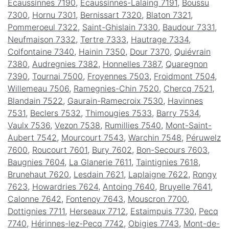
Écaussinnes 7190
,
Écaussinnes-Lalaing 7191
,
Boussu
7300
,
Hornu 7301
,
Bernissart 7320
,
Blaton 7321
,
Pommeroeul 7322
,
Saint-Ghislain 7330
,
Baudour 7331
,
Neufmaison 7332
,
Tertre 7333
,
Hautrage 7334
,
Colfontaine 7340
,
Hainin 7350
,
Dour 7370
,
Quiévrain
7380
,
Audregnies 7382
,
Honnelles 7387
,
Quaregnon
7390
,
Tournai 7500
,
Froyennes 7503
,
Froidmont 7504
,
Willemeau 7506
,
Ramegnies-Chin 7520
,
Chercq 7521
,
Blandain 7522
,
Gaurain-Ramecroix 7530
,
Havinnes
7531
,
Beclers 7532
,
Thimougies 7533
,
Barry 7534
,
Vaulx 7536
,
Vezon 7538
,
Rumillies 7540
,
Mont-Saint-
Aubert 7542
,
Mourcourt 7543
,
Warchin 7548
,
Péruwelz
7600
,
Roucourt 7601
,
Bury 7602
,
Bon-Secours 7603
,
Baugnies 7604
,
La Glanerie 7611
,
Taintignies 7618
,
Brunehaut 7620
,
Lesdain 7621
,
Laplaigne 7622
,
Rongy
7623
,
Howardries 7624
,
Antoing 7640
,
Bruyelle 7641
,
Calonne 7642
,
Fontenoy 7643
,
Mouscron 7700
,
Dottignies 7711
,
Herseaux 7712
,
Estaimpuis 7730
,
Pecq
7740
,
Hérinnes-lez-Pecq 7742
,
Obigies 7743
,
Mont-de-