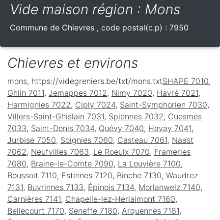
Vide maison région : Mons
Commune de
Chievres
, code postal(c.p) :
7950
Chievres et environs
mons
, https://videgreniers.be/txt/mons.txt
SHAPE 7010
,
Ghlin 7011
,
Jemappes 7012
,
Nimy 7020
,
Havré 7021
,
Harmignies 7022
,
Ciply 7024
,
Saint-Symphorien 7030
,
Villers-Saint-Ghislain 7031
,
Spiennes 7032
,
Cuesmes
7033
,
Saint-Denis 7034
,
Quévy 7040
,
Havay 7041
,
Jurbise 7050
,
Soignies 7060
,
Casteau 7061
,
Naast
7062
,
Neufvilles 7063
,
Le Roeulx 7070
,
Frameries
7080
,
Braine-le-Comte 7090
,
La Louvière 7100
,
Boussoit 7110
,
Estinnes 7120
,
Binche 7130
,
Waudrez
7131
,
Buvrinnes 7133
,
Épinois 7134
,
Morlanwelz 7140
,
Carnières 7141
,
Chapelle-lez-Herlaimont 7160
,
Bellecourt 7170
,
Seneffe 7180
,
Arquennes 7181
,