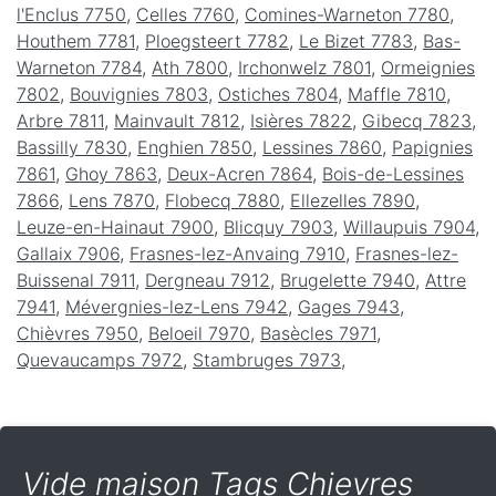
l'Enclus 7750
,
Celles 7760
,
Comines-Warneton 7780
,
Houthem 7781
,
Ploegsteert 7782
,
Le Bizet 7783
,
Bas-
Warneton 7784
,
Ath 7800
,
Irchonwelz 7801
,
Ormeignies
7802
,
Bouvignies 7803
,
Ostiches 7804
,
Maffle 7810
,
Arbre 7811
,
Mainvault 7812
,
Isières 7822
,
Gibecq 7823
,
Bassilly 7830
,
Enghien 7850
,
Lessines 7860
,
Papignies
7861
,
Ghoy 7863
,
Deux-Acren 7864
,
Bois-de-Lessines
7866
,
Lens 7870
,
Flobecq 7880
,
Ellezelles 7890
,
Leuze-en-Hainaut 7900
,
Blicquy 7903
,
Willaupuis 7904
,
Gallaix 7906
,
Frasnes-lez-Anvaing 7910
,
Frasnes-lez-
Buissenal 7911
,
Dergneau 7912
,
Brugelette 7940
,
Attre
7941
,
Mévergnies-lez-Lens 7942
,
Gages 7943
,
Chièvres 7950
,
Beloeil 7970
,
Basècles 7971
,
Quevaucamps 7972
,
Stambruges 7973
,
Vide maison Tags Chievres