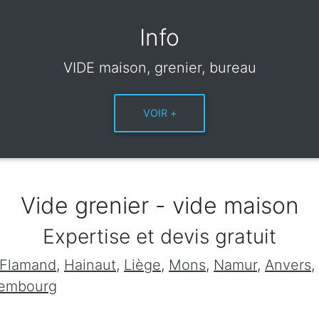
Info
VIDE maison, grenier, bureau
Vide grenier - vide maison
Expertise et devis gratuit
 Flamand
,
Hainaut
,
Liège
,
Mons
,
Namur
,
Anvers
,
xembourg