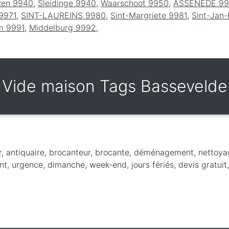
zen 9940
,
Sleidinge 9940
,
Waarschoot 9950
,
ASSENEDE 9
9971
,
SINT-LAUREINS 9980
,
Sint-Margriete 9981
,
Sint-Jan
m 9991
,
Middelburg 9992
,
Vide maison Tags Bassevelde
r, antiquaire, brocanteur, brocante, déménagement, nettoya
t, urgence, dimanche, week-end, jours fériés, devis gratuit