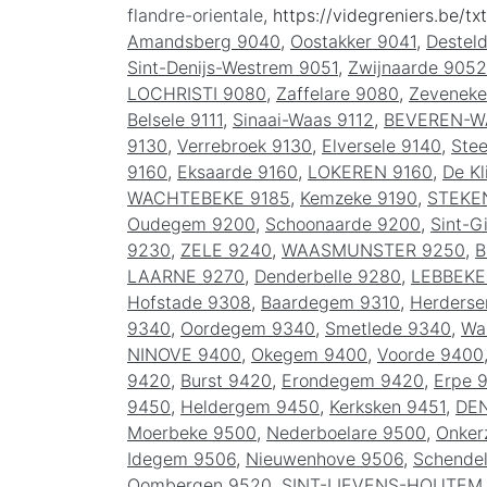
flandre-orientale
, https://videgreniers.be/txt
Amandsberg 9040
,
Oostakker 9041
,
Destel
Sint-Denijs-Westrem 9051
,
Zwijnaarde 9052
LOCHRISTI 9080
,
Zaffelare 9080
,
Zeveneke
Belsele 9111
,
Sinaai-Waas 9112
,
BEVEREN-W
9130
,
Verrebroek 9130
,
Elversele 9140
,
Ste
9160
,
Eksaarde 9160
,
LOKEREN 9160
,
De Kl
WACHTEBEKE 9185
,
Kemzeke 9190
,
STEKE
Oudegem 9200
,
Schoonaarde 9200
,
Sint-G
9230
,
ZELE 9240
,
WAASMUNSTER 9250
,
B
LAARNE 9270
,
Denderbelle 9280
,
LEBBEKE
Hofstade 9308
,
Baardegem 9310
,
Herders
9340
,
Oordegem 9340
,
Smetlede 9340
,
Wa
NINOVE 9400
,
Okegem 9400
,
Voorde 9400
9420
,
Burst 9420
,
Erondegem 9420
,
Erpe 
9450
,
Heldergem 9450
,
Kerksken 9451
,
DE
Moerbeke 9500
,
Nederboelare 9500
,
Onker
Idegem 9506
,
Nieuwenhove 9506
,
Schende
Oombergen 9520
,
SINT-LIEVENS-HOUTEM