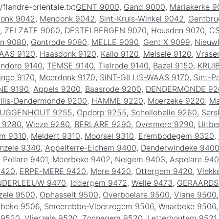
/flandre-orientale.txt
GENT 9000
,
Gand 9000
,
Mariakerke 
donk 9042
,
Mendonk 9042
,
Sint-Kruis-Winkel 9042
,
Gentbru
,
ZELZATE 9060
,
DESTELBERGEN 9070
,
Heusden 9070
,
CS
n 9080
,
Gontrode 9090
,
MELLE 9090
,
Gent X 9099
,
Nieuw
AAS 9120
,
Haasdonk 9120
,
Kallo 9120
,
Melsele 9120
,
Vrase
endorp 9140
,
TEMSE 9140
,
Tielrode 9140
,
Bazel 9150
,
KRUI
inge 9170
,
Meerdonk 9170
,
SINT-GILLIS-WAAS 9170
,
Sint-P
NE 9190
,
Appels 9200
,
Baasrode 9200
,
DENDERMONDE 92
illis-Dendermonde 9200
,
HAMME 9220
,
Moerzeke 9220
,
Ma
UGGENHOUT 9255
,
Opdorp 9255
,
Schellebelle 9260
,
Ser
 9280
,
Wieze 9280
,
BERLARE 9290
,
Overmere 9290
,
Uitbe
em 9310
,
Meldert 9310
,
Moorsel 9310
,
Erembodegem 9320
,
nzele 9340
,
Appelterre-Eichem 9400
,
Denderwindeke 940
,
Pollare 9401
,
Meerbeke 9402
,
Neigem 9403
,
Aspelare 94
9420
,
ERPE-MERE 9420
,
Mere 9420
,
Ottergem 9420
,
Vlekk
NDERLEEUW 9470
,
Iddergem 9472
,
Welle 9473
,
GERAARDS
zele 9500
,
Ophasselt 9500
,
Overboelare 9500
,
Viane 9500
lbeke 9506
,
Smeerebbe-Vloerzegem 9506
,
Waarbeke 9506
 9520
,
Vlierzele 9520
,
Zonnegem 9520
,
Letterhoutem 9521