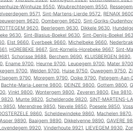
eenhuize-Wijnhuize 9550
,
Woubrechtegem 9550
,
Ressegem
lveerdegem 9571
,
Sint-Martens-Lierde 9572
,
RENAIX 960
eeuwergem 9620
,
Oombergen 9620
,
Sint-Goriks-Oudenho
ZOTTEGEM 9620
,
Beerlegem 9630
,
Dikkele 9630
,
Hundelg
eke 9630
,
Sint-Blasius-Boekel 9630
,
Sint-Denijs-Boekel 96
60
,
Elst 9660
,
Everbeek 9660
,
Michelbeke 9660
,
Nederbrak
661
,
HOREBEKE 9667
,
Sint-Kornelis-Horebeke 9667
,
Sint-M
9681
,
Schorisse 9688
,
Berchem 9690
,
KLUISBERGEN 9690
,
00
,
Ename 9700
,
Heurne 9700
,
Leupegem 9700
,
Mater 970
lkegem 9700
,
Welden 9700
,
Huise 9750
,
Ouwegem 9750
,
Z
Elsegem 9790
,
Moregem 9790
,
Ooike 9790
,
Petegem-Aan-
,
Bachte-Maria-Leerne 9800
,
DEINZE 9800
,
Gottem 9800
,
G
800
,
Vinkt 9800
,
Wontergem 9800
,
Zeveren 9800
,
Eke 9810
 9820
,
Munte 9820
,
Schelderode 9820
,
SINT-MARTENS-L
m 9850
,
Merendree 9850
,
Nevele 9850
,
Poesele 9850
,
Voss
OOSTERZELE 9860
,
Scheldewindeke 9860
,
Machelen 9870
Asper 9890
,
Baaigem 9890
,
Dikkelvenne 9890
,
GAVERE 98
Lovendegem 9920
,
Vinderhoute 9921
,
LIEVEGEM 9930
,
Zo