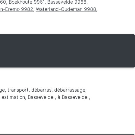
960
,
Boekhoute 9961
,
Bassevelde 9968
,
-In-Eremo 9982
,
Waterland-Oudeman 9988
,
ge, transport, débarras, débarrassage,
, estimation, Bassevelde ,
à Bassevelde
,