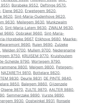
 9551
,
Borsbeke 9552
,
Deftinge 9570
,
0
,
Elene 9620
,
Erwetegem 9620
,
ve 9620
,
Sint-Maria-Oudenhove 9620
,
em 9630
,
Meilegem 9630
,
Munkzwalm
30
,
Sint-Maria-Latem 9630
,
ZWALM 9630
,
el 9660
,
Opbrakel 9660
,
Sint-Maria-
aria-Horebeke 9667
,
Etikhove 9680
,
Maarke-
Kwaremont 9690
,
Ruien 9690
,
Zulzeke
0
,
Melden 9700
,
Mullem 9700
,
Nederename
ingem 9750
,
KRUISEM 9770
,
Kruishoutem
De-Schelde 9790
,
Wortegem 9790
,
rammene 9800
,
Meigem 9800
,
Petegem-
,
NAZARETH 9810
,
Bottelare 9820
,
ATEM 9830
,
Deurle 9831
,
DE PINTE 9840
,
elare 9850
,
Balegem 9860
,
Gijzenzele
,
Olsene 9870
,
ZULTE 9870
,
AALTER 9880
,
90
,
Semmerzake 9890
,
Vurste 9890
,
mergem 9930
,
Oostwinkel 9931
,
Ronsele