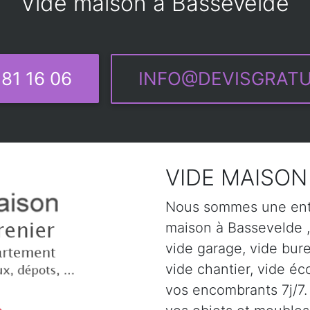
Vide maison à Bassevelde
81 16 06
INFO@DEVISGRATU
VIDE MAISON
Nous sommes une entr
maison à Bassevelde ,
vide garage, vide bur
vide chantier, vide éc
vos encombrants 7j/7. 