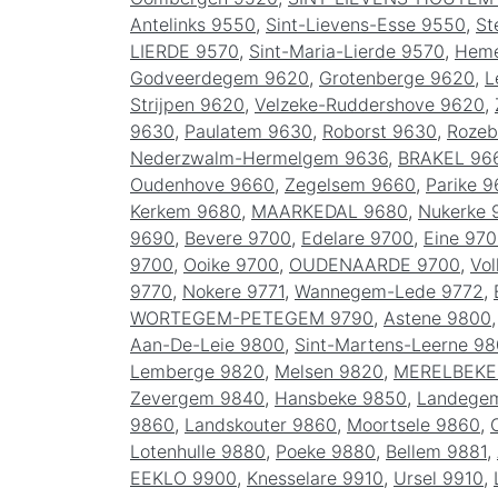
Antelinks 9550
,
Sint-Lievens-Esse 9550
,
St
LIERDE 9570
,
Sint-Maria-Lierde 9570
,
Heme
Godveerdegem 9620
,
Grotenberge 9620
,
L
Strijpen 9620
,
Velzeke-Ruddershove 9620
,
9630
,
Paulatem 9630
,
Roborst 9630
,
Rozeb
Nederzwalm-Hermelgem 9636
,
BRAKEL 96
Oudenhove 9660
,
Zegelsem 9660
,
Parike 9
Kerkem 9680
,
MAARKEDAL 9680
,
Nukerke 
9690
,
Bevere 9700
,
Edelare 9700
,
Eine 97
9700
,
Ooike 9700
,
OUDENAARDE 9700
,
Vo
9770
,
Nokere 9771
,
Wannegem-Lede 9772
,
WORTEGEM-PETEGEM 9790
,
Astene 9800
Aan-De-Leie 9800
,
Sint-Martens-Leerne 9
Lemberge 9820
,
Melsen 9820
,
MERELBEKE
Zevergem 9840
,
Hansbeke 9850
,
Landege
9860
,
Landskouter 9860
,
Moortsele 9860
,
Lotenhulle 9880
,
Poeke 9880
,
Bellem 9881
,
EEKLO 9900
,
Knesselare 9910
,
Ursel 9910
,