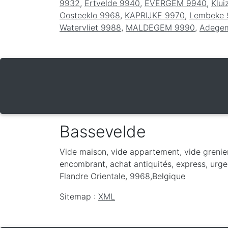
9932
,
Ertvelde 9940
,
EVERGEM 9940
,
Klui
Oosteeklo 9968
,
KAPRIJKE 9970
,
Lembeke 
Watervliet 9988
,
MALDEGEM 9990
,
Adege
Bassevelde
Vide maison, vide appartement, vide grenie
encombrant, achat antiquités, express, urgen
Flandre Orientale
,
9968
,
Belgique
Sitemap :
XML