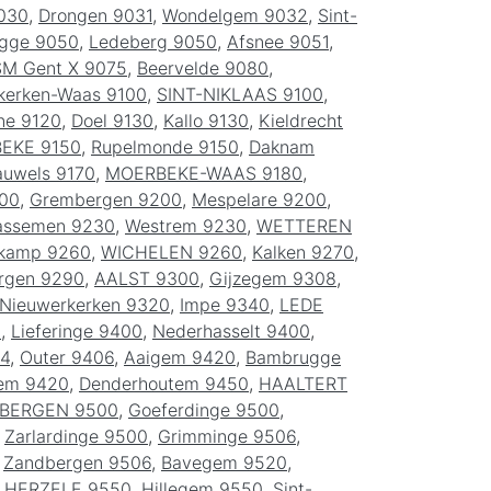
9030
,
Drongen 9031
,
Wondelgem 9032
,
Sint-
gge 9050
,
Ledeberg 9050
,
Afsnee 9051
,
M Gent X 9075
,
Beervelde 9080
,
kerken-Waas 9100
,
SINT-NIKLAAS 9100
,
ne 9120
,
Doel 9130
,
Kallo 9130
,
Kieldrecht
BEKE 9150
,
Rupelmonde 9150
,
Daknam
auwels 9170
,
MOERBEKE-WAAS 9180
,
00
,
Grembergen 9200
,
Mespelare 9200
,
ssemen 9230
,
Westrem 9230
,
WETTEREN
skamp 9260
,
WICHELEN 9260
,
Kalken 9270
,
rgen 9290
,
AALST 9300
,
Gijzegem 9308
,
Nieuwerkerken 9320
,
Impe 9340
,
LEDE
0
,
Lieferinge 9400
,
Nederhasselt 9400
,
04
,
Outer 9406
,
Aaigem 9420
,
Bambrugge
em 9420
,
Denderhoutem 9450
,
HAALTERT
BERGEN 9500
,
Goeferdinge 9500
,
,
Zarlardinge 9500
,
Grimminge 9506
,
,
Zandbergen 9506
,
Bavegem 9520
,
,
HERZELE 9550
,
Hillegem 9550
,
Sint-