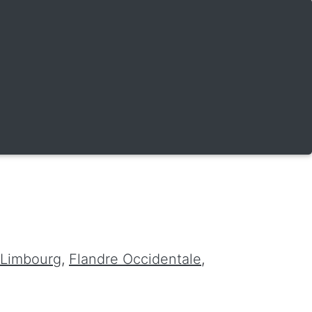
Limbourg
,
Flandre Occidentale
,