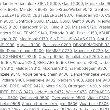
/flandre-orientale.txt
GENT 9000
,
Gand 9000
,
Mariakerke 
donk 9042
,
Mendonk 9042
,
Sint-Kruis-Winkel 9042
,
Gentbru
,
ZELZATE 9060
,
DESTELBERGEN 9070
,
Heusden 9070
,
CS
n 9080
,
Gontrode 9090
,
MELLE 9090
,
Gent X 9099
,
Nieuw
AAS 9120
,
Haasdonk 9120
,
Kallo 9120
,
Melsele 9120
,
Vrase
endorp 9140
,
TEMSE 9140
,
Tielrode 9140
,
Bazel 9150
,
KRUI
inge 9170
,
Meerdonk 9170
,
SINT-GILLIS-WAAS 9170
,
Sint-P
NE 9190
,
Appels 9200
,
Baasrode 9200
,
DENDERMONDE 92
illis-Dendermonde 9200
,
HAMME 9220
,
Moerzeke 9220
,
Ma
UGGENHOUT 9255
,
Opdorp 9255
,
Schellebelle 9260
,
Ser
 9280
,
Wieze 9280
,
BERLARE 9290
,
Overmere 9290
,
Uitbe
em 9310
,
Meldert 9310
,
Moorsel 9310
,
Erembodegem 9320
,
nzele 9340
,
Appelterre-Eichem 9400
,
Denderwindeke 940
,
Pollare 9401
,
Meerbeke 9402
,
Neigem 9403
,
Aspelare 94
9420
,
ERPE-MERE 9420
,
Mere 9420
,
Ottergem 9420
,
Vlekk
NDERLEEUW 9470
,
Iddergem 9472
,
Welle 9473
,
GERAARDS
zele 9500
,
Ophasselt 9500
,
Overboelare 9500
,
Viane 9500
lbeke 9506
,
Smeerebbe-Vloerzegem 9506
,
Waarbeke 9506
 9520
,
Vlierzele 9520
,
Zonnegem 9520
,
Letterhoutem 9521