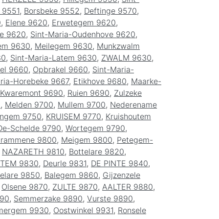
 9551
,
Borsbeke 9552
,
Deftinge 9570
,
0
,
Elene 9620
,
Erwetegem 9620
,
ve 9620
,
Sint-Maria-Oudenhove 9620
,
em 9630
,
Meilegem 9630
,
Munkzwalm
30
,
Sint-Maria-Latem 9630
,
ZWALM 9630
,
el 9660
,
Opbrakel 9660
,
Sint-Maria-
aria-Horebeke 9667
,
Etikhove 9680
,
Maarke-
Kwaremont 9690
,
Ruien 9690
,
Zulzeke
0
,
Melden 9700
,
Mullem 9700
,
Nederename
ingem 9750
,
KRUISEM 9770
,
Kruishoutem
De-Schelde 9790
,
Wortegem 9790
,
rammene 9800
,
Meigem 9800
,
Petegem-
,
NAZARETH 9810
,
Bottelare 9820
,
ATEM 9830
,
Deurle 9831
,
DE PINTE 9840
,
elare 9850
,
Balegem 9860
,
Gijzenzele
,
Olsene 9870
,
ZULTE 9870
,
AALTER 9880
,
90
,
Semmerzake 9890
,
Vurste 9890
,
mergem 9930
,
Oostwinkel 9931
,
Ronsele