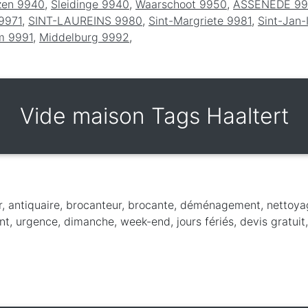
zen 9940
,
Sleidinge 9940
,
Waarschoot 9950
,
ASSENEDE 9
9971
,
SINT-LAUREINS 9980
,
Sint-Margriete 9981
,
Sint-Jan
m 9991
,
Middelburg 9992
,
Vide maison Tags Haaltert
r, antiquaire, brocanteur, brocante, déménagement, nettoya
t, urgence, dimanche, week-end, jours fériés, devis gratuit,