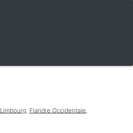
Limbourg
,
Flandre Occidentale
,