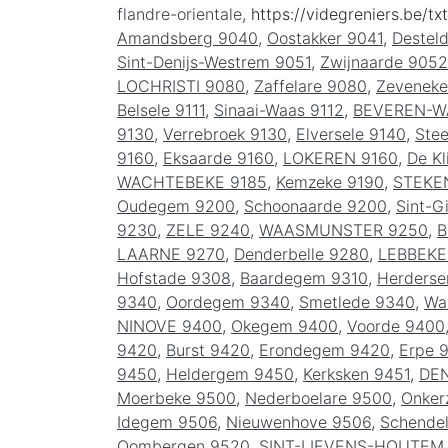
flandre-orientale
, https://videgreniers.be/txt
Amandsberg 9040
,
Oostakker 9041
,
Destel
Sint-Denijs-Westrem 9051
,
Zwijnaarde 9052
LOCHRISTI 9080
,
Zaffelare 9080
,
Zeveneke
Belsele 9111
,
Sinaai-Waas 9112
,
BEVEREN-W
9130
,
Verrebroek 9130
,
Elversele 9140
,
Ste
9160
,
Eksaarde 9160
,
LOKEREN 9160
,
De Kl
WACHTEBEKE 9185
,
Kemzeke 9190
,
STEKE
Oudegem 9200
,
Schoonaarde 9200
,
Sint-G
9230
,
ZELE 9240
,
WAASMUNSTER 9250
,
B
LAARNE 9270
,
Denderbelle 9280
,
LEBBEKE
Hofstade 9308
,
Baardegem 9310
,
Herders
9340
,
Oordegem 9340
,
Smetlede 9340
,
Wa
NINOVE 9400
,
Okegem 9400
,
Voorde 9400
9420
,
Burst 9420
,
Erondegem 9420
,
Erpe 
9450
,
Heldergem 9450
,
Kerksken 9451
,
DE
Moerbeke 9500
,
Nederboelare 9500
,
Onker
Idegem 9506
,
Nieuwenhove 9506
,
Schende
Oombergen 9520
,
SINT-LIEVENS-HOUTEM