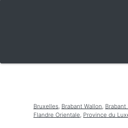
Bruxelles
,
Brabant Wallon
,
Brabant
Flandre Orientale
,
Province du Lu