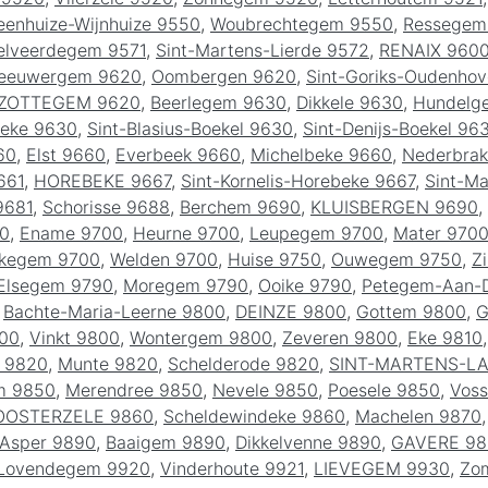
eenhuize-Wijnhuize 9550
,
Woubrechtegem 9550
,
Ressegem
lveerdegem 9571
,
Sint-Martens-Lierde 9572
,
RENAIX 960
eeuwergem 9620
,
Oombergen 9620
,
Sint-Goriks-Oudenho
ZOTTEGEM 9620
,
Beerlegem 9630
,
Dikkele 9630
,
Hundelg
eke 9630
,
Sint-Blasius-Boekel 9630
,
Sint-Denijs-Boekel 96
60
,
Elst 9660
,
Everbeek 9660
,
Michelbeke 9660
,
Nederbrak
661
,
HOREBEKE 9667
,
Sint-Kornelis-Horebeke 9667
,
Sint-M
9681
,
Schorisse 9688
,
Berchem 9690
,
KLUISBERGEN 9690
,
00
,
Ename 9700
,
Heurne 9700
,
Leupegem 9700
,
Mater 970
lkegem 9700
,
Welden 9700
,
Huise 9750
,
Ouwegem 9750
,
Z
Elsegem 9790
,
Moregem 9790
,
Ooike 9790
,
Petegem-Aan-
,
Bachte-Maria-Leerne 9800
,
DEINZE 9800
,
Gottem 9800
,
G
800
,
Vinkt 9800
,
Wontergem 9800
,
Zeveren 9800
,
Eke 9810
 9820
,
Munte 9820
,
Schelderode 9820
,
SINT-MARTENS-L
m 9850
,
Merendree 9850
,
Nevele 9850
,
Poesele 9850
,
Voss
OOSTERZELE 9860
,
Scheldewindeke 9860
,
Machelen 9870
Asper 9890
,
Baaigem 9890
,
Dikkelvenne 9890
,
GAVERE 98
Lovendegem 9920
,
Vinderhoute 9921
,
LIEVEGEM 9930
,
Zo