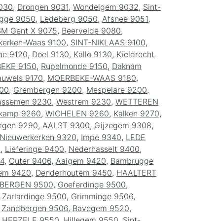
9030
,
Drongen 9031
,
Wondelgem 9032
,
Sint-
gge 9050
,
Ledeberg 9050
,
Afsnee 9051
,
M Gent X 9075
,
Beervelde 9080
,
kerken-Waas 9100
,
SINT-NIKLAAS 9100
,
ne 9120
,
Doel 9130
,
Kallo 9130
,
Kieldrecht
BEKE 9150
,
Rupelmonde 9150
,
Daknam
auwels 9170
,
MOERBEKE-WAAS 9180
,
00
,
Grembergen 9200
,
Mespelare 9200
,
ssemen 9230
,
Westrem 9230
,
WETTEREN
skamp 9260
,
WICHELEN 9260
,
Kalken 9270
,
rgen 9290
,
AALST 9300
,
Gijzegem 9308
,
Nieuwerkerken 9320
,
Impe 9340
,
LEDE
0
,
Lieferinge 9400
,
Nederhasselt 9400
,
04
,
Outer 9406
,
Aaigem 9420
,
Bambrugge
em 9420
,
Denderhoutem 9450
,
HAALTERT
BERGEN 9500
,
Goeferdinge 9500
,
,
Zarlardinge 9500
,
Grimminge 9506
,
,
Zandbergen 9506
,
Bavegem 9520
,
,
HERZELE 9550
,
Hillegem 9550
,
Sint-