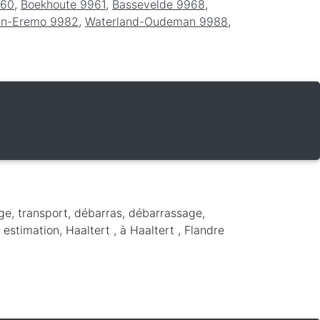
960
,
Boekhoute 9961
,
Bassevelde 9968
,
-In-Eremo 9982
,
Waterland-Oudeman 9988
,
ge, transport, débarras, débarrassage,
 estimation, Haaltert ,
à Haaltert
,
Flandre