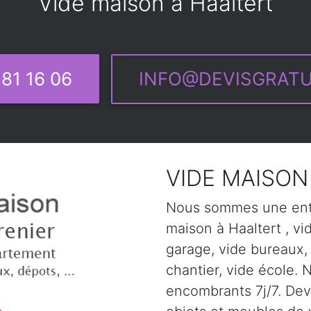
Vide maison à Haaltert
81 16 06
INFO@DEVISGRATU
VIDE MAISON 
Nous sommes une entr
maison à Haaltert , vi
garage, vide bureaux,
chantier, vide école. 
encombrants 7j/7. Devi