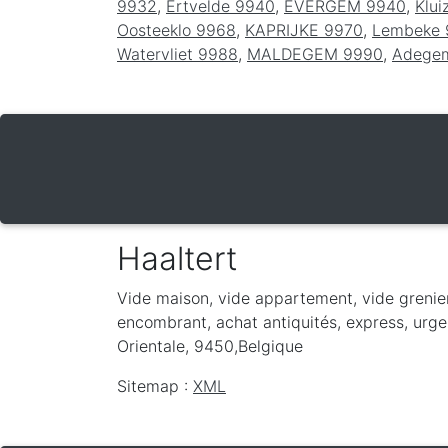
9932
,
Ertvelde 9940
,
EVERGEM 9940
,
Klui
Oosteeklo 9968
,
KAPRIJKE 9970
,
Lembeke 
Watervliet 9988
,
MALDEGEM 9990
,
Adege
Haaltert
Vide maison, vide appartement, vide grenie
encombrant, achat antiquités, express, urgen
Orientale
,
9450
,
Belgique
Sitemap :
XML