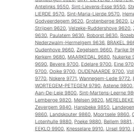
Antelinks 9550
,
Sint-Lievens-Esse 9550
,
St
LIERDE 9570
,
Sint-Maria-Lierde 9570
,
Heme
Godveerdegem 9620
,
Grotenberge 9620
,
L
Strijpen 9620
,
Velzeke-Ruddershove 9620
,
9630
,
Paulatem 9630
,
Roborst 9630
,
Rozeb
Nederzwalm-Hermelgem 9636
,
BRAKEL 96
Oudenhove 9660
,
Zegelsem 9660
,
Parike 9
Kerkem 9680
,
MAARKEDAL 9680
,
Nukerke 
9690
,
Bevere 9700
,
Edelare 9700
,
Eine 97
9700
,
Ooike 9700
,
OUDENAARDE 9700
,
Vo
9770
,
Nokere 9771
,
Wannegem-Lede 9772
,
WORTEGEM-PETEGEM 9790
,
Astene 9800
Aan-De-Leie 9800
,
Sint-Martens-Leerne 9
Lemberge 9820
,
Melsen 9820
,
MERELBEKE
Zevergem 9840
,
Hansbeke 9850
,
Landege
9860
,
Landskouter 9860
,
Moortsele 9860
,
Lotenhulle 9880
,
Poeke 9880
,
Bellem 9881
,
EEKLO 9900
,
Knesselare 9910
,
Ursel 9910
,