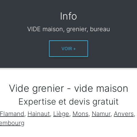
Info
VIDE maison, grenier, bureau
Vide grenier - vide maison
Expertise et devis gratuit
 Flamand
,
Hainaut
,
Liège
,
Mons
,
Namur
,
Anvers
,
xembourg