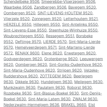
Schendelbeke 9506
,
Smeerebbe-Vloerzegem 9506
,
Waarbeke 9506
,
Zandbergen 9506
,
Bavegem 9520
,
Oombergen 9520
,
SINT-LIEVENS-HOUTEM 9520
,
Vlierzele 9520
,
Zonnegem 9520
,
Letterhoutem 9521
,
HERZELE 9550
,
Hillegem 9550
,
Sint-Antelinks 9550
,
Sint-Lievens-Esse 9550
,
Steenhuize-Wijnhuize 9550
,
Woubrechtegem 9550
,
Ressegem 9551
,
Borsbeke
9552
,
Deftinge 9570
,
LIERDE 9570
,
Sint-Maria-Lierde
9570
,
Hemelveerdegem 9571
,
Sint-Martens-Lierde
9572
,
RENAIX 9600
,
Elene 9620
,
Erwetegem 9620
,
Godveerdegem 9620
,
Grotenberge 9620
,
Leeuwergem
9620
,
Oombergen 9620
,
Sint-Goriks-Oudenhove 9620
,
Sint-Maria-Oudenhove 9620
,
Strijpen 9620
,
Velzeke-
Ruddershove 9620
,
ZOTTEGEM 9620
,
Beerlegem
9630
,
Dikkele 9630
,
Hundelgem 9630
,
Meilegem 9630
,
Munkzwalm 9630
,
Paulatem 9630
,
Roborst 9630
,
Rozebeke 9630
,
Sint-Blasius-Boekel 9630
,
Sint-Denijs-
Boekel 9630
,
Sint-Maria-Latem 9630
,
ZWALM 9630
,
Nederzwalm-Hermelgem 9636
,
BRAKEL 9660
,
Elst