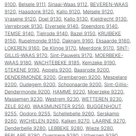
9100
,
Belsele 9111
,
Sinaai-Waas 9112
,
BEVEREN-WAAS
9120
,
Haasdonk 9120
,
Kallo 9120
,
Melsele 9120
,
Vrasene 9120
,
Doel 9130
,
Kallo 9130
,
Kieldrecht 9130
,
Verrebroek 9130
,
Elversele 9140
,
Steendorp 9140
,
TEMSE 9140
,
Tielrode 9140
,
Bazel 9150
,
KRUIBEKE
9150
,
Rupelmonde 9150
,
Daknam 9160
,
Eksaarde 9160
,
LOKEREN 9160
,
De Klinge 9170
,
Meerdonk 9170
,
SINT-
GILLIS-WAAS 9170
,
Sint-Pauwels 9170
,
MOERBEKE-
WAAS 9180
,
WACHTEBEKE 9185
,
Kemzeke 9190
,
STEKENE 9190
,
Appels 9200
,
Baasrode 9200
,
DENDERMONDE 9200
,
Grembergen 9200
,
Mespelare
9200
,
Oudegem 9200
,
Schoonaarde 9200
,
Sint-Gillis-
Dendermonde 9200
,
HAMME 9220
,
Moerzeke 9220
,
Massemen 9230
,
Westrem 9230
,
WETTEREN 9230
,
ZELE 9240
,
WAASMUNSTER 9250
,
BUGGENHOUT
9255
,
Opdorp 9255
,
Schellebelle 9260
,
Serskamp
9260
,
WICHELEN 9260
,
Kalken 9270
,
LAARNE 9270
,
Denderbelle 9280
,
LEBBEKE 9280
,
Wieze 9280
,
BERLARE 9290
,
Overmere 9290
,
Uitbergen 9290
,