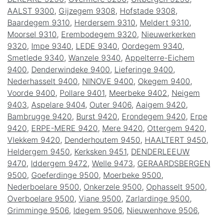
AALST 9300
,
Gijzegem 9308
,
Hofstade 9308
,
Baardegem 9310
,
Herdersem 9310
,
Meldert 9310
,
Moorsel 9310
,
Erembodegem 9320
,
Nieuwerkerken
9320
,
Impe 9340
,
LEDE 9340
,
Oordegem 9340
,
Smetlede 9340
,
Wanzele 9340
,
Appelterre-Eichem
9400
,
Denderwindeke 9400
,
Lieferinge 9400
,
Nederhasselt 9400
,
NINOVE 9400
,
Okegem 9400
,
Voorde 9400
,
Pollare 9401
,
Meerbeke 9402
,
Neigem
9403
,
Aspelare 9404
,
Outer 9406
,
Aaigem 9420
,
Bambrugge 9420
,
Burst 9420
,
Erondegem 9420
,
Erpe
9420
,
ERPE-MERE 9420
,
Mere 9420
,
Ottergem 9420
,
Vlekkem 9420
,
Denderhoutem 9450
,
HAALTERT 9450
,
Heldergem 9450
,
Kerksken 9451
,
DENDERLEEUW
9470
,
Iddergem 9472
,
Welle 9473
,
GERAARDSBERGEN
9500
,
Goeferdinge 9500
,
Moerbeke 9500
,
Nederboelare 9500
,
Onkerzele 9500
,
Ophasselt 9500
,
Overboelare 9500
,
Viane 9500
,
Zarlardinge 9500
,
Grimminge 9506
,
Idegem 9506
,
Nieuwenhove 9506
,