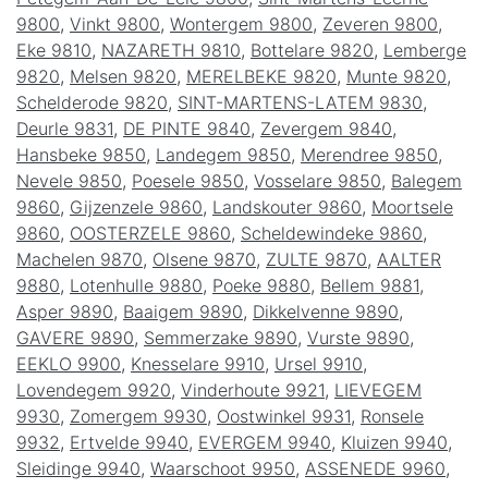
9800
,
Vinkt 9800
,
Wontergem 9800
,
Zeveren 9800
,
Eke 9810
,
NAZARETH 9810
,
Bottelare 9820
,
Lemberge
9820
,
Melsen 9820
,
MERELBEKE 9820
,
Munte 9820
,
Schelderode 9820
,
SINT-MARTENS-LATEM 9830
,
Deurle 9831
,
DE PINTE 9840
,
Zevergem 9840
,
Hansbeke 9850
,
Landegem 9850
,
Merendree 9850
,
Nevele 9850
,
Poesele 9850
,
Vosselare 9850
,
Balegem
9860
,
Gijzenzele 9860
,
Landskouter 9860
,
Moortsele
9860
,
OOSTERZELE 9860
,
Scheldewindeke 9860
,
Machelen 9870
,
Olsene 9870
,
ZULTE 9870
,
AALTER
9880
,
Lotenhulle 9880
,
Poeke 9880
,
Bellem 9881
,
Asper 9890
,
Baaigem 9890
,
Dikkelvenne 9890
,
GAVERE 9890
,
Semmerzake 9890
,
Vurste 9890
,
EEKLO 9900
,
Knesselare 9910
,
Ursel 9910
,
Lovendegem 9920
,
Vinderhoute 9921
,
LIEVEGEM
9930
,
Zomergem 9930
,
Oostwinkel 9931
,
Ronsele
9932
,
Ertvelde 9940
,
EVERGEM 9940
,
Kluizen 9940
,
Sleidinge 9940
,
Waarschoot 9950
,
ASSENEDE 9960
,