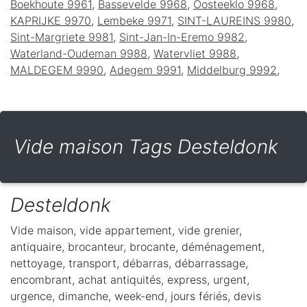
Boekhoute 9961
,
Bassevelde 9968
,
Oosteeklo 9968
,
KAPRIJKE 9970
,
Lembeke 9971
,
SINT-LAUREINS 9980
,
Sint-Margriete 9981
,
Sint-Jan-In-Eremo 9982
,
Waterland-Oudeman 9988
,
Watervliet 9988
,
MALDEGEM 9990
,
Adegem 9991
,
Middelburg 9992
,
Vide maison Tags Desteldonk
Desteldonk
Vide maison, vide appartement, vide grenier,
antiquaire, brocanteur, brocante, déménagement,
nettoyage, transport, débarras, débarrassage,
encombrant, achat antiquités, express, urgent,
urgence, dimanche, week-end, jours fériés, devis