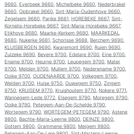
9660
,
Everbeek 9660
,
Michelbeke 9660
,
Nederbrakel
9660
,
Opbrakel 9660
,
Sint-Maria-Oudenhove 9660
,
Zegelsem 9660
,
Parike 9661
,
HOREBEKE 9667
,
Sint-
Kornelis-Horebeke 9667
,
Sint-Maria-Horebeke 9667
,
Etikhove 9680
,
Maarke-Kerkem 9680
,
MAARKEDAL
9680
,
Nukerke 9681
,
Schorisse 9688
,
Berchem 9690
,
KLUISBERGEN 9690
,
Kwaremont 9690
,
Ruien 9690
,
Zulzeke 9690
,
Bevere 9700
,
Edelare 9700
,
Eine 9700
,
Ename 9700
,
Heurne 9700
,
Leupegem 9700
,
Mater
9700
,
Melden 9700
,
Mullem 9700
,
Nederename 9700
,
Ooike 9700
,
OUDENAARDE 9700
,
Volkegem 9700
,
Welden 9700
,
Huise 9750
,
Ouwegem 9750
,
Zingem
9750
,
KRUISEM 9770
,
Kruishoutem 9770
,
Nokere 9771
,
Wannegem-Lede 9772
,
Elsegem 9790
,
Moregem 9790
,
Ooike 9790
,
Petegem-Aan-De-Schelde 9790
,
Wortegem 9790
,
WORTEGEM-PETEGEM 9790
,
Astene
9800
,
Bachte-Maria-Leerne 9800
,
DEINZE 9800
,
Gottem 9800
,
Grammene 9800
,
Meigem 9800
,
Petegem-Aan-De-Leie 9800
,
Sint-Martens-Leerne