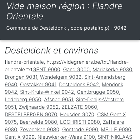
Vide maison région : Flandre
Orientale
Commune de
Desteldonk
, code postal(c.p) :
9042
Desteldonk et environs
flandre-orientale
, https://videgreniers.be/txt/flandre-
orientale.txt
GENT 9000
,
Gand 9000
,
Mariakerke 9030
,
Drongen 9031
,
Wondelgem 9032
,
Sint-Amandsberg
9040
,
Oostakker 9041
,
Desteldonk 9042
,
Mendonk
9042
,
Sint-Kruis-Winkel 9042
,
Gentbrugge 9050
,
Ledeberg 9050
,
Afsnee 9051
,
Sint-Denijs-Westrem
9051
,
Zwijnaarde 9052
,
ZELZATE 9060
,
DESTELBERGEN 9070
,
Heusden 9070
,
CSM Gent X
9075
,
Beervelde 9080
,
LOCHRISTI 9080
,
Zaffelare
9080
,
Zeveneken 9080
,
Gontrode 9090
,
MELLE 9090
,
Gent X 9099
,
Nieuwkerken-Waas 9100
,
SINT-NIKLAAS