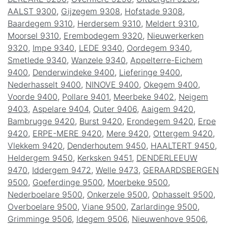
AALST 9300
,
Gijzegem 9308
,
Hofstade 9308
,
Baardegem 9310
,
Herdersem 9310
,
Meldert 9310
,
Moorsel 9310
,
Erembodegem 9320
,
Nieuwerkerken
9320
,
Impe 9340
,
LEDE 9340
,
Oordegem 9340
,
Smetlede 9340
,
Wanzele 9340
,
Appelterre-Eichem
9400
,
Denderwindeke 9400
,
Lieferinge 9400
,
Nederhasselt 9400
,
NINOVE 9400
,
Okegem 9400
,
Voorde 9400
,
Pollare 9401
,
Meerbeke 9402
,
Neigem
9403
,
Aspelare 9404
,
Outer 9406
,
Aaigem 9420
,
Bambrugge 9420
,
Burst 9420
,
Erondegem 9420
,
Erpe
9420
,
ERPE-MERE 9420
,
Mere 9420
,
Ottergem 9420
,
Vlekkem 9420
,
Denderhoutem 9450
,
HAALTERT 9450
,
Heldergem 9450
,
Kerksken 9451
,
DENDERLEEUW
9470
,
Iddergem 9472
,
Welle 9473
,
GERAARDSBERGEN
9500
,
Goeferdinge 9500
,
Moerbeke 9500
,
Nederboelare 9500
,
Onkerzele 9500
,
Ophasselt 9500
,
Overboelare 9500
,
Viane 9500
,
Zarlardinge 9500
,
Grimminge 9506
,
Idegem 9506
,
Nieuwenhove 9506
,