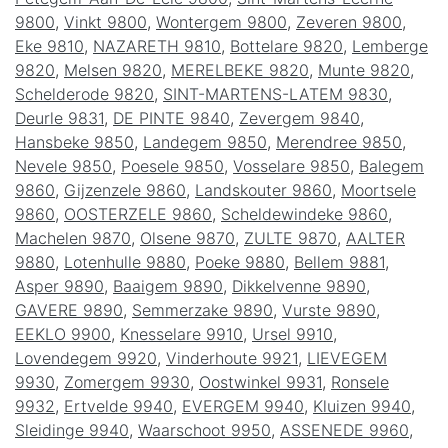
9800
,
Vinkt 9800
,
Wontergem 9800
,
Zeveren 9800
,
Eke 9810
,
NAZARETH 9810
,
Bottelare 9820
,
Lemberge
9820
,
Melsen 9820
,
MERELBEKE 9820
,
Munte 9820
,
Schelderode 9820
,
SINT-MARTENS-LATEM 9830
,
Deurle 9831
,
DE PINTE 9840
,
Zevergem 9840
,
Hansbeke 9850
,
Landegem 9850
,
Merendree 9850
,
Nevele 9850
,
Poesele 9850
,
Vosselare 9850
,
Balegem
9860
,
Gijzenzele 9860
,
Landskouter 9860
,
Moortsele
9860
,
OOSTERZELE 9860
,
Scheldewindeke 9860
,
Machelen 9870
,
Olsene 9870
,
ZULTE 9870
,
AALTER
9880
,
Lotenhulle 9880
,
Poeke 9880
,
Bellem 9881
,
Asper 9890
,
Baaigem 9890
,
Dikkelvenne 9890
,
GAVERE 9890
,
Semmerzake 9890
,
Vurste 9890
,
EEKLO 9900
,
Knesselare 9910
,
Ursel 9910
,
Lovendegem 9920
,
Vinderhoute 9921
,
LIEVEGEM
9930
,
Zomergem 9930
,
Oostwinkel 9931
,
Ronsele
9932
,
Ertvelde 9940
,
EVERGEM 9940
,
Kluizen 9940
,
Sleidinge 9940
,
Waarschoot 9950
,
ASSENEDE 9960
,