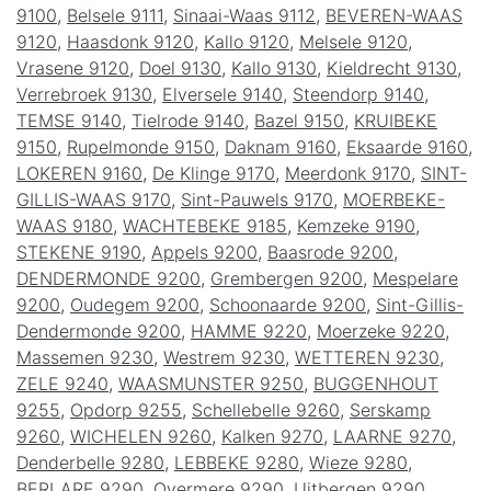
9100
,
Belsele 9111
,
Sinaai-Waas 9112
,
BEVEREN-WAAS
9120
,
Haasdonk 9120
,
Kallo 9120
,
Melsele 9120
,
Vrasene 9120
,
Doel 9130
,
Kallo 9130
,
Kieldrecht 9130
,
Verrebroek 9130
,
Elversele 9140
,
Steendorp 9140
,
TEMSE 9140
,
Tielrode 9140
,
Bazel 9150
,
KRUIBEKE
9150
,
Rupelmonde 9150
,
Daknam 9160
,
Eksaarde 9160
,
LOKEREN 9160
,
De Klinge 9170
,
Meerdonk 9170
,
SINT-
GILLIS-WAAS 9170
,
Sint-Pauwels 9170
,
MOERBEKE-
WAAS 9180
,
WACHTEBEKE 9185
,
Kemzeke 9190
,
STEKENE 9190
,
Appels 9200
,
Baasrode 9200
,
DENDERMONDE 9200
,
Grembergen 9200
,
Mespelare
9200
,
Oudegem 9200
,
Schoonaarde 9200
,
Sint-Gillis-
Dendermonde 9200
,
HAMME 9220
,
Moerzeke 9220
,
Massemen 9230
,
Westrem 9230
,
WETTEREN 9230
,
ZELE 9240
,
WAASMUNSTER 9250
,
BUGGENHOUT
9255
,
Opdorp 9255
,
Schellebelle 9260
,
Serskamp
9260
,
WICHELEN 9260
,
Kalken 9270
,
LAARNE 9270
,
Denderbelle 9280
,
LEBBEKE 9280
,
Wieze 9280
,
BERLARE 9290
,
Overmere 9290
,
Uitbergen 9290
,