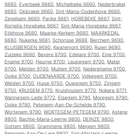
9660
,
Everbeek 9660
,
Michelbeke 9660
,
Nederbrakel
9660
,
Opbrakel 9660
,
Sint-Maria-Oudenhove 9660
,
Zegelsem 9660
,
Parike 9661
,
HOREBEKE 9667
,
Sint-
Kornelis-Horebeke 9667
,
Sint-Maria-Horebeke 9667
,
Etikhove 9680
,
Maarke-Kerkem 9680
,
MAARKEDAL
9680
,
Nukerke 9681
,
Schorisse 9688
,
Berchem 9690
,
KLUISBERGEN 9690
,
Kwaremont 9690
,
Ruien 9690
,
Zulzeke 9690
,
Bevere 9700
,
Edelare 9700
,
Eine 9700
,
Ename 9700
,
Heurne 9700
,
Leupegem 9700
,
Mater
9700
,
Melden 9700
,
Mullem 9700
,
Nederename 9700
,
Ooike 9700
,
OUDENAARDE 9700
,
Volkegem 9700
,
Welden 9700
,
Huise 9750
,
Ouwegem 9750
,
Zingem
9750
,
KRUISEM 9770
,
Kruishoutem 9770
,
Nokere 9771
,
Wannegem-Lede 9772
,
Elsegem 9790
,
Moregem 9790
,
Ooike 9790
,
Petegem-Aan-De-Schelde 9790
,
Wortegem 9790
,
WORTEGEM-PETEGEM 9790
,
Astene
9800
,
Bachte-Maria-Leerne 9800
,
DEINZE 9800
,
Gottem 9800
,
Grammene 9800
,
Meigem 9800
,
Petegem-Aan-De-Leie 9800
,
Sint-Martens-Leerne