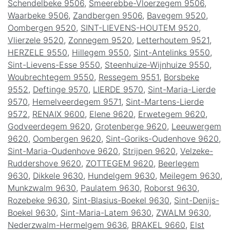
Schendelbeke 9506
,
Smeerebbe-Vloerzegem 9506
,
Waarbeke 9506
,
Zandbergen 9506
,
Bavegem 9520
,
Oombergen 9520
,
SINT-LIEVENS-HOUTEM 9520
,
Vlierzele 9520
,
Zonnegem 9520
,
Letterhoutem 9521
,
HERZELE 9550
,
Hillegem 9550
,
Sint-Antelinks 9550
,
Sint-Lievens-Esse 9550
,
Steenhuize-Wijnhuize 9550
,
Woubrechtegem 9550
,
Ressegem 9551
,
Borsbeke
9552
,
Deftinge 9570
,
LIERDE 9570
,
Sint-Maria-Lierde
9570
,
Hemelveerdegem 9571
,
Sint-Martens-Lierde
9572
,
RENAIX 9600
,
Elene 9620
,
Erwetegem 9620
,
Godveerdegem 9620
,
Grotenberge 9620
,
Leeuwergem
9620
,
Oombergen 9620
,
Sint-Goriks-Oudenhove 9620
,
Sint-Maria-Oudenhove 9620
,
Strijpen 9620
,
Velzeke-
Ruddershove 9620
,
ZOTTEGEM 9620
,
Beerlegem
9630
,
Dikkele 9630
,
Hundelgem 9630
,
Meilegem 9630
,
Munkzwalm 9630
,
Paulatem 9630
,
Roborst 9630
,
Rozebeke 9630
,
Sint-Blasius-Boekel 9630
,
Sint-Denijs-
Boekel 9630
,
Sint-Maria-Latem 9630
,
ZWALM 9630
,
Nederzwalm-Hermelgem 9636
,
BRAKEL 9660
,
Elst