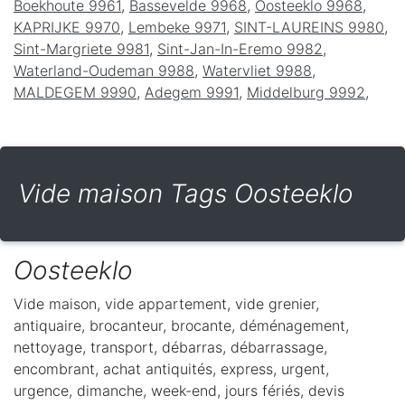
Boekhoute 9961
,
Bassevelde 9968
,
Oosteeklo 9968
,
KAPRIJKE 9970
,
Lembeke 9971
,
SINT-LAUREINS 9980
,
Sint-Margriete 9981
,
Sint-Jan-In-Eremo 9982
,
Waterland-Oudeman 9988
,
Watervliet 9988
,
MALDEGEM 9990
,
Adegem 9991
,
Middelburg 9992
,
Vide maison Tags Oosteeklo
Oosteeklo
Vide maison, vide appartement, vide grenier,
antiquaire, brocanteur, brocante, déménagement,
nettoyage, transport, débarras, débarrassage,
encombrant, achat antiquités, express, urgent,
urgence, dimanche, week-end, jours fériés, devis