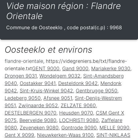
Vide maison région : Flandre
Orientale
Commune de
Oosteeklo
, code postal(c.p) :
9968
Oosteeklo et environs
flandre-orientale
, https://videgreniers.be/txt/flandre-
orientale.txt
GENT 9000
,
Gand 9000
,
Mariakerke 9030
,
Drongen 9031
,
Wondelgem 9032
,
Sint-Amandsberg
9040
,
Oostakker 9041
,
Desteldonk 9042
,
Mendonk
9042
,
Sint-Kruis-Winkel 9042
,
Gentbrugge 9050
,
Ledeberg 9050
,
Afsnee 9051
,
Sint-Denijs-Westrem
9051
,
Zwijnaarde 9052
,
ZELZATE 9060
,
DESTELBERGEN 9070
,
Heusden 9070
,
CSM Gent X
9075
,
Beervelde 9080
,
LOCHRISTI 9080
,
Zaffelare
9080
,
Zeveneken 9080
,
Gontrode 9090
,
MELLE 9090
,
Gent X 9099
,
Nieuwkerken-Waas 9100
,
SINT-NIKLAAS