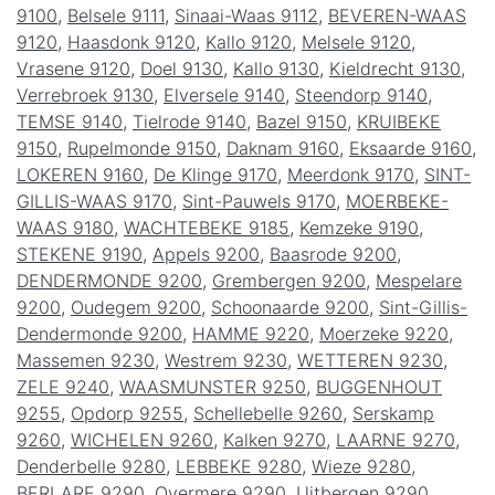
9100
,
Belsele 9111
,
Sinaai-Waas 9112
,
BEVEREN-WAAS
9120
,
Haasdonk 9120
,
Kallo 9120
,
Melsele 9120
,
Vrasene 9120
,
Doel 9130
,
Kallo 9130
,
Kieldrecht 9130
,
Verrebroek 9130
,
Elversele 9140
,
Steendorp 9140
,
TEMSE 9140
,
Tielrode 9140
,
Bazel 9150
,
KRUIBEKE
9150
,
Rupelmonde 9150
,
Daknam 9160
,
Eksaarde 9160
,
LOKEREN 9160
,
De Klinge 9170
,
Meerdonk 9170
,
SINT-
GILLIS-WAAS 9170
,
Sint-Pauwels 9170
,
MOERBEKE-
WAAS 9180
,
WACHTEBEKE 9185
,
Kemzeke 9190
,
STEKENE 9190
,
Appels 9200
,
Baasrode 9200
,
DENDERMONDE 9200
,
Grembergen 9200
,
Mespelare
9200
,
Oudegem 9200
,
Schoonaarde 9200
,
Sint-Gillis-
Dendermonde 9200
,
HAMME 9220
,
Moerzeke 9220
,
Massemen 9230
,
Westrem 9230
,
WETTEREN 9230
,
ZELE 9240
,
WAASMUNSTER 9250
,
BUGGENHOUT
9255
,
Opdorp 9255
,
Schellebelle 9260
,
Serskamp
9260
,
WICHELEN 9260
,
Kalken 9270
,
LAARNE 9270
,
Denderbelle 9280
,
LEBBEKE 9280
,
Wieze 9280
,
BERLARE 9290
,
Overmere 9290
,
Uitbergen 9290
,