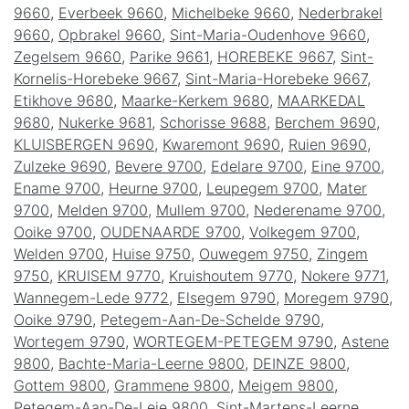
9660
,
Everbeek 9660
,
Michelbeke 9660
,
Nederbrakel
9660
,
Opbrakel 9660
,
Sint-Maria-Oudenhove 9660
,
Zegelsem 9660
,
Parike 9661
,
HOREBEKE 9667
,
Sint-
Kornelis-Horebeke 9667
,
Sint-Maria-Horebeke 9667
,
Etikhove 9680
,
Maarke-Kerkem 9680
,
MAARKEDAL
9680
,
Nukerke 9681
,
Schorisse 9688
,
Berchem 9690
,
KLUISBERGEN 9690
,
Kwaremont 9690
,
Ruien 9690
,
Zulzeke 9690
,
Bevere 9700
,
Edelare 9700
,
Eine 9700
,
Ename 9700
,
Heurne 9700
,
Leupegem 9700
,
Mater
9700
,
Melden 9700
,
Mullem 9700
,
Nederename 9700
,
Ooike 9700
,
OUDENAARDE 9700
,
Volkegem 9700
,
Welden 9700
,
Huise 9750
,
Ouwegem 9750
,
Zingem
9750
,
KRUISEM 9770
,
Kruishoutem 9770
,
Nokere 9771
,
Wannegem-Lede 9772
,
Elsegem 9790
,
Moregem 9790
,
Ooike 9790
,
Petegem-Aan-De-Schelde 9790
,
Wortegem 9790
,
WORTEGEM-PETEGEM 9790
,
Astene
9800
,
Bachte-Maria-Leerne 9800
,
DEINZE 9800
,
Gottem 9800
,
Grammene 9800
,
Meigem 9800
,
Petegem-Aan-De-Leie 9800
,
Sint-Martens-Leerne