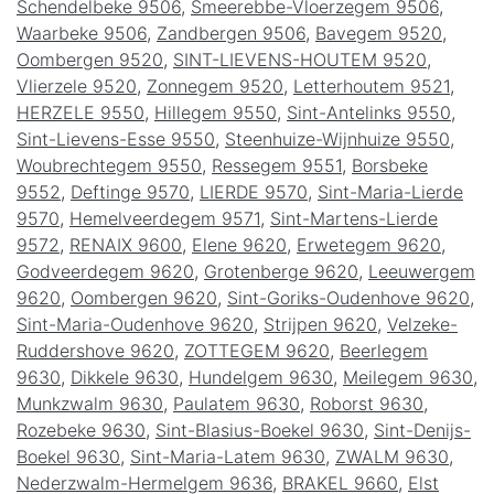
Schendelbeke 9506
,
Smeerebbe-Vloerzegem 9506
,
Waarbeke 9506
,
Zandbergen 9506
,
Bavegem 9520
,
Oombergen 9520
,
SINT-LIEVENS-HOUTEM 9520
,
Vlierzele 9520
,
Zonnegem 9520
,
Letterhoutem 9521
,
HERZELE 9550
,
Hillegem 9550
,
Sint-Antelinks 9550
,
Sint-Lievens-Esse 9550
,
Steenhuize-Wijnhuize 9550
,
Woubrechtegem 9550
,
Ressegem 9551
,
Borsbeke
9552
,
Deftinge 9570
,
LIERDE 9570
,
Sint-Maria-Lierde
9570
,
Hemelveerdegem 9571
,
Sint-Martens-Lierde
9572
,
RENAIX 9600
,
Elene 9620
,
Erwetegem 9620
,
Godveerdegem 9620
,
Grotenberge 9620
,
Leeuwergem
9620
,
Oombergen 9620
,
Sint-Goriks-Oudenhove 9620
,
Sint-Maria-Oudenhove 9620
,
Strijpen 9620
,
Velzeke-
Ruddershove 9620
,
ZOTTEGEM 9620
,
Beerlegem
9630
,
Dikkele 9630
,
Hundelgem 9630
,
Meilegem 9630
,
Munkzwalm 9630
,
Paulatem 9630
,
Roborst 9630
,
Rozebeke 9630
,
Sint-Blasius-Boekel 9630
,
Sint-Denijs-
Boekel 9630
,
Sint-Maria-Latem 9630
,
ZWALM 9630
,
Nederzwalm-Hermelgem 9636
,
BRAKEL 9660
,
Elst