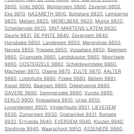
9800
,
Vinkt 9800
,
Wontergem 9800
,
Zeveren 9800
,
Eke 9810
,
NAZARETH 9810
,
Bottelare 9820
,
Lemberge
9820
,
Melsen 9820
,
MERELBEKE 9820
,
Munte 9820
,
Schelderode 9820
,
SINT-MARTENS-LATEM 9830
,
Deurle 9831
,
DE PINTE 9840
,
Zevergem 9840
,
Hansbeke 9850
,
Landegem 9850
,
Merendree 9850
,
Nevele 9850
,
Poesele 9850
,
Vosselare 9850
,
Balegem
9860
,
Gijzenzele 9860
,
Landskouter 9860
,
Moortsele
9860
,
OOSTERZELE 9860
,
Scheldewindeke 9860
,
Machelen 9870
,
Olsene 9870
,
ZULTE 9870
,
AALTER
9880
,
Lotenhulle 9880
,
Poeke 9880
,
Bellem 9881
,
Asper 9890
,
Baaigem 9890
,
Dikkelvenne 9890
,
GAVERE 9890
,
Semmerzake 9890
,
Vurste 9890
,
EEKLO 9900
,
Knesselare 9910
,
Ursel 9910
,
Lovendegem 9920
,
Vinderhoute 9921
,
LIEVEGEM
9930
,
Zomergem 9930
,
Oostwinkel 9931
,
Ronsele
9932
,
Ertvelde 9940
,
EVERGEM 9940
,
Kluizen 9940
,
Sleidinge 9940
,
Waarschoot 9950
,
ASSENEDE 9960
,