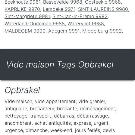
Boekhoute 9961
,
Bassevelde 9968
,
Oosteeklo 9968
,
KAPRIJKE 9970
,
Lembeke 9971
,
SINT-LAUREINS 9980
,
Sint-Margriete 9981
,
Sint-Jan-In-Eremo 9982
,
Waterland-Oudeman 9988
,
Watervliet 9988
,
MALDEGEM 9990
,
Adegem 9991
,
Middelburg 9992
,
Vide maison Tags Opbrakel
Opbrakel
Vide maison, vide appartement, vide grenier,
antiquaire, brocanteur, brocante, déménagement,
nettoyage, transport, débarras, débarrassage,
encombrant, achat antiquités, express, urgent,
urgence, dimanche, week-end, jours fériés, devis