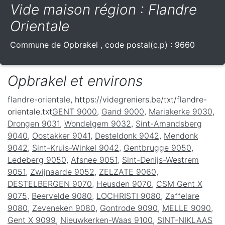
Vide maison région : Flandre
Orientale
Commune de
Opbrakel
, code postal(c.p) :
9660
Opbrakel et environs
flandre-orientale
, https://videgreniers.be/txt/flandre-
orientale.txt
GENT 9000
,
Gand 9000
,
Mariakerke 9030
,
Drongen 9031
,
Wondelgem 9032
,
Sint-Amandsberg
9040
,
Oostakker 9041
,
Desteldonk 9042
,
Mendonk
9042
,
Sint-Kruis-Winkel 9042
,
Gentbrugge 9050
,
Ledeberg 9050
,
Afsnee 9051
,
Sint-Denijs-Westrem
9051
,
Zwijnaarde 9052
,
ZELZATE 9060
,
DESTELBERGEN 9070
,
Heusden 9070
,
CSM Gent X
9075
,
Beervelde 9080
,
LOCHRISTI 9080
,
Zaffelare
9080
,
Zeveneken 9080
,
Gontrode 9090
,
MELLE 9090
,
Gent X 9099
,
Nieuwkerken-Waas 9100
,
SINT-NIKLAAS