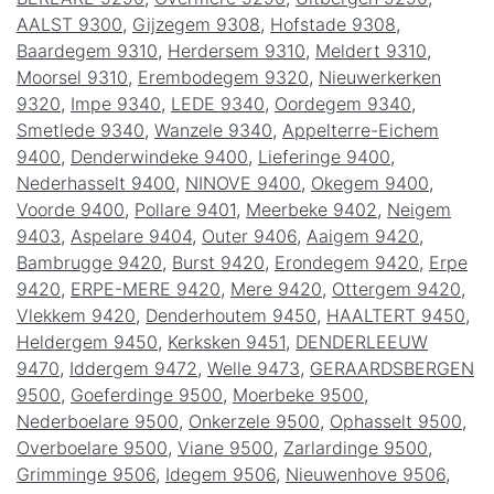
AALST 9300
,
Gijzegem 9308
,
Hofstade 9308
,
Baardegem 9310
,
Herdersem 9310
,
Meldert 9310
,
Moorsel 9310
,
Erembodegem 9320
,
Nieuwerkerken
9320
,
Impe 9340
,
LEDE 9340
,
Oordegem 9340
,
Smetlede 9340
,
Wanzele 9340
,
Appelterre-Eichem
9400
,
Denderwindeke 9400
,
Lieferinge 9400
,
Nederhasselt 9400
,
NINOVE 9400
,
Okegem 9400
,
Voorde 9400
,
Pollare 9401
,
Meerbeke 9402
,
Neigem
9403
,
Aspelare 9404
,
Outer 9406
,
Aaigem 9420
,
Bambrugge 9420
,
Burst 9420
,
Erondegem 9420
,
Erpe
9420
,
ERPE-MERE 9420
,
Mere 9420
,
Ottergem 9420
,
Vlekkem 9420
,
Denderhoutem 9450
,
HAALTERT 9450
,
Heldergem 9450
,
Kerksken 9451
,
DENDERLEEUW
9470
,
Iddergem 9472
,
Welle 9473
,
GERAARDSBERGEN
9500
,
Goeferdinge 9500
,
Moerbeke 9500
,
Nederboelare 9500
,
Onkerzele 9500
,
Ophasselt 9500
,
Overboelare 9500
,
Viane 9500
,
Zarlardinge 9500
,
Grimminge 9506
,
Idegem 9506
,
Nieuwenhove 9506
,