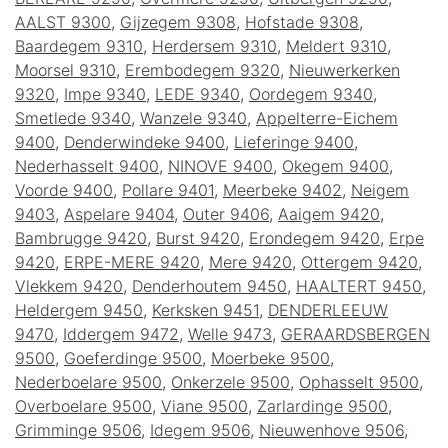
AALST 9300
,
Gijzegem 9308
,
Hofstade 9308
,
Baardegem 9310
,
Herdersem 9310
,
Meldert 9310
,
Moorsel 9310
,
Erembodegem 9320
,
Nieuwerkerken
9320
,
Impe 9340
,
LEDE 9340
,
Oordegem 9340
,
Smetlede 9340
,
Wanzele 9340
,
Appelterre-Eichem
9400
,
Denderwindeke 9400
,
Lieferinge 9400
,
Nederhasselt 9400
,
NINOVE 9400
,
Okegem 9400
,
Voorde 9400
,
Pollare 9401
,
Meerbeke 9402
,
Neigem
9403
,
Aspelare 9404
,
Outer 9406
,
Aaigem 9420
,
Bambrugge 9420
,
Burst 9420
,
Erondegem 9420
,
Erpe
9420
,
ERPE-MERE 9420
,
Mere 9420
,
Ottergem 9420
,
Vlekkem 9420
,
Denderhoutem 9450
,
HAALTERT 9450
,
Heldergem 9450
,
Kerksken 9451
,
DENDERLEEUW
9470
,
Iddergem 9472
,
Welle 9473
,
GERAARDSBERGEN
9500
,
Goeferdinge 9500
,
Moerbeke 9500
,
Nederboelare 9500
,
Onkerzele 9500
,
Ophasselt 9500
,
Overboelare 9500
,
Viane 9500
,
Zarlardinge 9500
,
Grimminge 9506
,
Idegem 9506
,
Nieuwenhove 9506
,