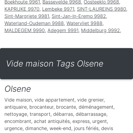
Boekhoute 9961
,
Bassevelde 9968
,
Oosteeklo 9968
,
KAPRIJKE 9970
,
Lembeke 9971
,
SINT-LAUREINS 9980
,
Sint-Margriete 9981
,
Sint-Jan-In-Eremo 9982
,
Waterland-Oudeman 9988
,
Watervliet 9988
,
MALDEGEM 9990
,
Adegem 9991
,
Middelburg 9992
,
Vide maison Tags Olsene
Olsene
Vide maison, vide appartement, vide grenier,
antiquaire, brocanteur, brocante, déménagement,
nettoyage, transport, débarras, débarrassage,
encombrant, achat antiquités, express, urgent,
urgence, dimanche, week-end, jours fériés, devis