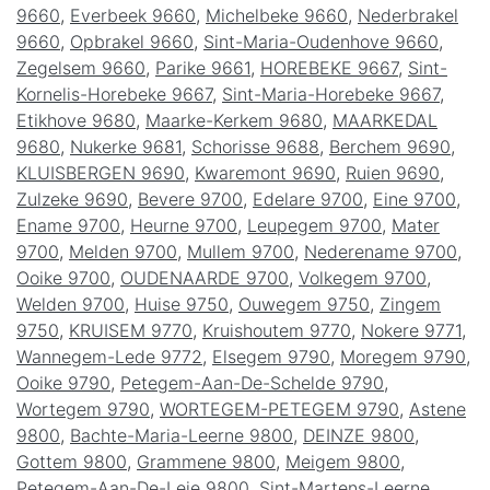
9660
,
Everbeek 9660
,
Michelbeke 9660
,
Nederbrakel
9660
,
Opbrakel 9660
,
Sint-Maria-Oudenhove 9660
,
Zegelsem 9660
,
Parike 9661
,
HOREBEKE 9667
,
Sint-
Kornelis-Horebeke 9667
,
Sint-Maria-Horebeke 9667
,
Etikhove 9680
,
Maarke-Kerkem 9680
,
MAARKEDAL
9680
,
Nukerke 9681
,
Schorisse 9688
,
Berchem 9690
,
KLUISBERGEN 9690
,
Kwaremont 9690
,
Ruien 9690
,
Zulzeke 9690
,
Bevere 9700
,
Edelare 9700
,
Eine 9700
,
Ename 9700
,
Heurne 9700
,
Leupegem 9700
,
Mater
9700
,
Melden 9700
,
Mullem 9700
,
Nederename 9700
,
Ooike 9700
,
OUDENAARDE 9700
,
Volkegem 9700
,
Welden 9700
,
Huise 9750
,
Ouwegem 9750
,
Zingem
9750
,
KRUISEM 9770
,
Kruishoutem 9770
,
Nokere 9771
,
Wannegem-Lede 9772
,
Elsegem 9790
,
Moregem 9790
,
Ooike 9790
,
Petegem-Aan-De-Schelde 9790
,
Wortegem 9790
,
WORTEGEM-PETEGEM 9790
,
Astene
9800
,
Bachte-Maria-Leerne 9800
,
DEINZE 9800
,
Gottem 9800
,
Grammene 9800
,
Meigem 9800
,
Petegem-Aan-De-Leie 9800
,
Sint-Martens-Leerne