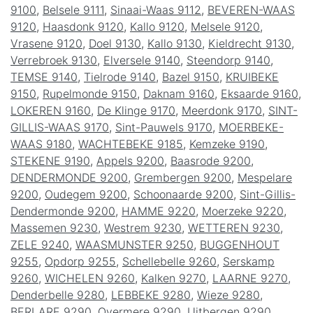
9100
,
Belsele 9111
,
Sinaai-Waas 9112
,
BEVEREN-WAAS
9120
,
Haasdonk 9120
,
Kallo 9120
,
Melsele 9120
,
Vrasene 9120
,
Doel 9130
,
Kallo 9130
,
Kieldrecht 9130
,
Verrebroek 9130
,
Elversele 9140
,
Steendorp 9140
,
TEMSE 9140
,
Tielrode 9140
,
Bazel 9150
,
KRUIBEKE
9150
,
Rupelmonde 9150
,
Daknam 9160
,
Eksaarde 9160
,
LOKEREN 9160
,
De Klinge 9170
,
Meerdonk 9170
,
SINT-
GILLIS-WAAS 9170
,
Sint-Pauwels 9170
,
MOERBEKE-
WAAS 9180
,
WACHTEBEKE 9185
,
Kemzeke 9190
,
STEKENE 9190
,
Appels 9200
,
Baasrode 9200
,
DENDERMONDE 9200
,
Grembergen 9200
,
Mespelare
9200
,
Oudegem 9200
,
Schoonaarde 9200
,
Sint-Gillis-
Dendermonde 9200
,
HAMME 9220
,
Moerzeke 9220
,
Massemen 9230
,
Westrem 9230
,
WETTEREN 9230
,
ZELE 9240
,
WAASMUNSTER 9250
,
BUGGENHOUT
9255
,
Opdorp 9255
,
Schellebelle 9260
,
Serskamp
9260
,
WICHELEN 9260
,
Kalken 9270
,
LAARNE 9270
,
Denderbelle 9280
,
LEBBEKE 9280
,
Wieze 9280
,
BERLARE 9290
,
Overmere 9290
,
Uitbergen 9290
,