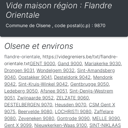
Vide maison région : Flandre
Orientale
Commune de
Olsene
, code postal(c.p) :
9870
Olsene et environs
flandre-orientale
, https://videgreniers.be/txt/flandre-
orientale.txt
GENT 9000
,
Gand 9000
,
Mariakerke 9030
,
Drongen 9031
,
Wondelgem 9032
,
Sint-Amandsberg
9040
,
Oostakker 9041
,
Desteldonk 9042
,
Mendonk
9042
,
Sint-Kruis-Winkel 9042
,
Gentbrugge 9050
,
Ledeberg 9050
,
Afsnee 9051
,
Sint-Denijs-Westrem
9051
,
Zwijnaarde 9052
,
ZELZATE 9060
,
DESTELBERGEN 9070
,
Heusden 9070
,
CSM Gent X
9075
,
Beervelde 9080
,
LOCHRISTI 9080
,
Zaffelare
9080
,
Zeveneken 9080
,
Gontrode 9090
,
MELLE 9090
,
Gent X 9099
,
Nieuwkerken-Waas 9100
,
SINT-NIKLAAS