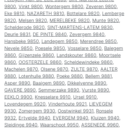
9800
,
Vinkt 9800
,
Wontergem 9800
,
Zeveren 9800
,
Eke 9810
,
NAZARETH 9810
,
Bottelare 9820
,
Lemberge
9820
,
Melsen 9820
,
MERELBEKE 9820
,
Munte 9820
,
Schelderode 9820
,
SINT-MARTENS-LATEM 9830
,
Deurle 9831
,
DE PINTE 9840
,
Zevergem 9840
,
Hansbeke 9850
,
Landegem 9850
,
Merendree 9850
,
Nevele 9850
,
Poesele 9850
,
Vosselare 9850
,
Balegem
9860
,
Gijzenzele 9860
,
Landskouter 9860
,
Moortsele
9860
,
OOSTERZELE 9860
,
Scheldewindeke 9860
,
Machelen 9870
,
Olsene 9870
,
ZULTE 9870
,
AALTER
9880
,
Lotenhulle 9880
,
Poeke 9880
,
Bellem 9881
,
Asper 9890
,
Baaigem 9890
,
Dikkelvenne 9890
,
GAVERE 9890
,
Semmerzake 9890
,
Vurste 9890
,
EEKLO 9900
,
Knesselare 9910
,
Ursel 9910
,
Lovendegem 9920
,
Vinderhoute 9921
,
LIEVEGEM
9930
,
Zomergem 9930
,
Oostwinkel 9931
,
Ronsele
9932
,
Ertvelde 9940
,
EVERGEM 9940
,
Kluizen 9940
,
Sleidinge 9940
,
Waarschoot 9950
,
ASSENEDE 9960
,