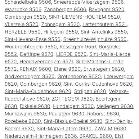
Schendelbeke 9506
,
Smeerebbe-Vloerzegem 9506
,
Waarbeke 9506
,
Zandbergen 9506
,
Bavegem 9520
,
Oombergen 9520
,
SINT-LIEVENS-HOUTEM 9520
,
Vlierzele 9520
,
Zonnegem 9520
,
Letterhoutem 9521
,
HERZELE 9550
,
Hillegem 9550
,
Sint-Antelinks 9550
,
Sint-Lievens-Esse 9550
,
Steenhuize-Wijnhuize 9550
,
Woubrechtegem 9550
,
Ressegem 9551
,
Borsbeke
9552
,
Deftinge 9570
,
LIERDE 9570
,
Sint-Maria-Lierde
9570
,
Hemelveerdegem 9571
,
Sint-Martens-Lierde
9572
,
RENAIX 9600
,
Elene 9620
,
Erwetegem 9620
,
Godveerdegem 9620
,
Grotenberge 9620
,
Leeuwergem
9620
,
Oombergen 9620
,
Sint-Goriks-Oudenhove 9620
,
Sint-Maria-Oudenhove 9620
,
Strijpen 9620
,
Velzeke-
Ruddershove 9620
,
ZOTTEGEM 9620
,
Beerlegem
9630
,
Dikkele 9630
,
Hundelgem 9630
,
Meilegem 9630
,
Munkzwalm 9630
,
Paulatem 9630
,
Roborst 9630
,
Rozebeke 9630
,
Sint-Blasius-Boekel 9630
,
Sint-Denijs-
Boekel 9630
,
Sint-Maria-Latem 9630
,
ZWALM 9630
,
Nederzwalm-Hermelgem 9636
,
BRAKEL 9660
,
Elst