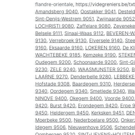
flandre-orientale
, https://videgreniers.be/txt
Amandsberg 9040
,
Oostakker 9041
,
Destel
Sint-Denijs-Westrem 9051
,
Zwijnaarde 9052
LOCHRISTI 9080
,
Zaffelare 9080
,
Zeveneke
Belsele 9111
,
Sinaai-Waas 9112
,
BEVEREN-W
9130
,
Verrebroek 9130
,
Elversele 9140
,
Ste
9160
,
Eksaarde 9160
,
LOKEREN 9160
,
De Kl
WACHTEBEKE 9185
,
Kemzeke 9190
,
STEKE
Oudegem 9200
,
Schoonaarde 9200
,
Sint-G
9230
,
ZELE 9240
,
WAASMUNSTER 9250
,
B
LAARNE 9270
,
Denderbelle 9280
,
LEBBEKE
Hofstade 9308
,
Baardegem 9310
,
Herders
9340
,
Oordegem 9340
,
Smetlede 9340
,
Wa
NINOVE 9400
,
Okegem 9400
,
Voorde 9400
9420
,
Burst 9420
,
Erondegem 9420
,
Erpe 
9450
,
Heldergem 9450
,
Kerksken 9451
,
DE
Moerbeke 9500
,
Nederboelare 9500
,
Onker
Idegem 9506
,
Nieuwenhove 9506
,
Schende
Oombergen 9520
,
SINT-LIEVENS-HOUTEM