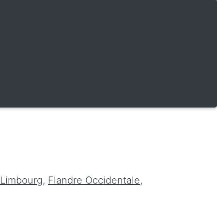
Limbourg
,
Flandre Occidentale
,