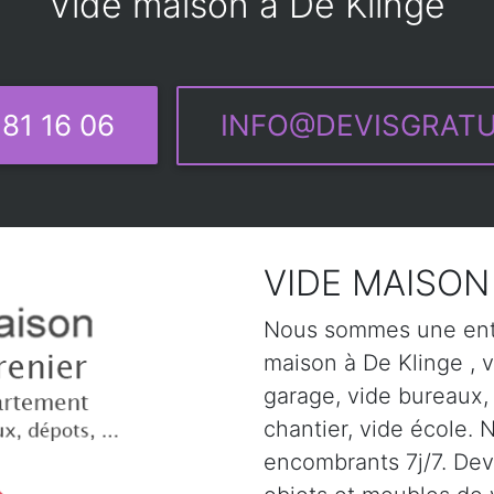
Vide maison à De Klinge
81 16 06
INFO@DEVISGRATU
VIDE MAISON 
Nous sommes une entr
maison à De Klinge , v
garage, vide bureaux,
chantier, vide école. 
encombrants 7j/7. Devi