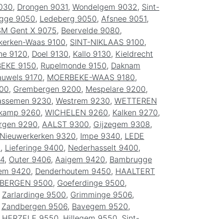
9030
,
Drongen 9031
,
Wondelgem 9032
,
Sint-
gge 9050
,
Ledeberg 9050
,
Afsnee 9051
,
M Gent X 9075
,
Beervelde 9080
,
kerken-Waas 9100
,
SINT-NIKLAAS 9100
,
ne 9120
,
Doel 9130
,
Kallo 9130
,
Kieldrecht
BEKE 9150
,
Rupelmonde 9150
,
Daknam
auwels 9170
,
MOERBEKE-WAAS 9180
,
00
,
Grembergen 9200
,
Mespelare 9200
,
ssemen 9230
,
Westrem 9230
,
WETTEREN
skamp 9260
,
WICHELEN 9260
,
Kalken 9270
,
rgen 9290
,
AALST 9300
,
Gijzegem 9308
,
Nieuwerkerken 9320
,
Impe 9340
,
LEDE
0
,
Lieferinge 9400
,
Nederhasselt 9400
,
04
,
Outer 9406
,
Aaigem 9420
,
Bambrugge
em 9420
,
Denderhoutem 9450
,
HAALTERT
BERGEN 9500
,
Goeferdinge 9500
,
,
Zarlardinge 9500
,
Grimminge 9506
,
,
Zandbergen 9506
,
Bavegem 9520
,
,
HERZELE 9550
,
Hillegem 9550
,
Sint-