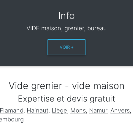
Info
VIDE maison, grenier, bureau
Vide grenier - vide maison
Expertise et devis gratuit
 Flamand
,
Hainaut
,
Liège
,
Mons
,
Namur
,
Anvers
,
xembourg