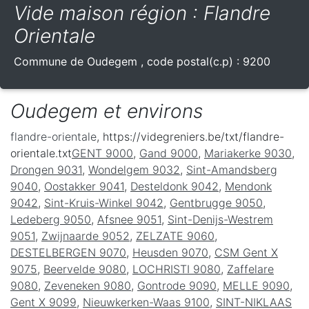
Vide maison région : Flandre
Orientale
Commune de
Oudegem
, code postal(c.p) :
9200
Oudegem et environs
flandre-orientale
, https://videgreniers.be/txt/flandre-
orientale.txt
GENT 9000
,
Gand 9000
,
Mariakerke 9030
,
Drongen 9031
,
Wondelgem 9032
,
Sint-Amandsberg
9040
,
Oostakker 9041
,
Desteldonk 9042
,
Mendonk
9042
,
Sint-Kruis-Winkel 9042
,
Gentbrugge 9050
,
Ledeberg 9050
,
Afsnee 9051
,
Sint-Denijs-Westrem
9051
,
Zwijnaarde 9052
,
ZELZATE 9060
,
DESTELBERGEN 9070
,
Heusden 9070
,
CSM Gent X
9075
,
Beervelde 9080
,
LOCHRISTI 9080
,
Zaffelare
9080
,
Zeveneken 9080
,
Gontrode 9090
,
MELLE 9090
,
Gent X 9099
,
Nieuwkerken-Waas 9100
,
SINT-NIKLAAS