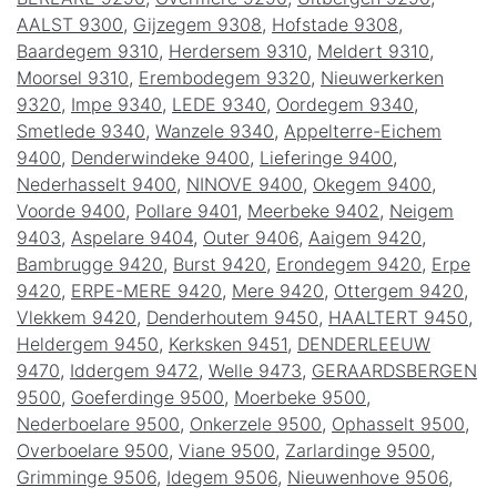
AALST 9300
,
Gijzegem 9308
,
Hofstade 9308
,
Baardegem 9310
,
Herdersem 9310
,
Meldert 9310
,
Moorsel 9310
,
Erembodegem 9320
,
Nieuwerkerken
9320
,
Impe 9340
,
LEDE 9340
,
Oordegem 9340
,
Smetlede 9340
,
Wanzele 9340
,
Appelterre-Eichem
9400
,
Denderwindeke 9400
,
Lieferinge 9400
,
Nederhasselt 9400
,
NINOVE 9400
,
Okegem 9400
,
Voorde 9400
,
Pollare 9401
,
Meerbeke 9402
,
Neigem
9403
,
Aspelare 9404
,
Outer 9406
,
Aaigem 9420
,
Bambrugge 9420
,
Burst 9420
,
Erondegem 9420
,
Erpe
9420
,
ERPE-MERE 9420
,
Mere 9420
,
Ottergem 9420
,
Vlekkem 9420
,
Denderhoutem 9450
,
HAALTERT 9450
,
Heldergem 9450
,
Kerksken 9451
,
DENDERLEEUW
9470
,
Iddergem 9472
,
Welle 9473
,
GERAARDSBERGEN
9500
,
Goeferdinge 9500
,
Moerbeke 9500
,
Nederboelare 9500
,
Onkerzele 9500
,
Ophasselt 9500
,
Overboelare 9500
,
Viane 9500
,
Zarlardinge 9500
,
Grimminge 9506
,
Idegem 9506
,
Nieuwenhove 9506
,