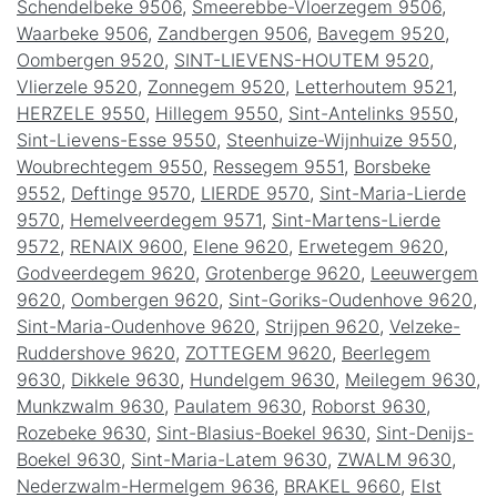
Schendelbeke 9506
,
Smeerebbe-Vloerzegem 9506
,
Waarbeke 9506
,
Zandbergen 9506
,
Bavegem 9520
,
Oombergen 9520
,
SINT-LIEVENS-HOUTEM 9520
,
Vlierzele 9520
,
Zonnegem 9520
,
Letterhoutem 9521
,
HERZELE 9550
,
Hillegem 9550
,
Sint-Antelinks 9550
,
Sint-Lievens-Esse 9550
,
Steenhuize-Wijnhuize 9550
,
Woubrechtegem 9550
,
Ressegem 9551
,
Borsbeke
9552
,
Deftinge 9570
,
LIERDE 9570
,
Sint-Maria-Lierde
9570
,
Hemelveerdegem 9571
,
Sint-Martens-Lierde
9572
,
RENAIX 9600
,
Elene 9620
,
Erwetegem 9620
,
Godveerdegem 9620
,
Grotenberge 9620
,
Leeuwergem
9620
,
Oombergen 9620
,
Sint-Goriks-Oudenhove 9620
,
Sint-Maria-Oudenhove 9620
,
Strijpen 9620
,
Velzeke-
Ruddershove 9620
,
ZOTTEGEM 9620
,
Beerlegem
9630
,
Dikkele 9630
,
Hundelgem 9630
,
Meilegem 9630
,
Munkzwalm 9630
,
Paulatem 9630
,
Roborst 9630
,
Rozebeke 9630
,
Sint-Blasius-Boekel 9630
,
Sint-Denijs-
Boekel 9630
,
Sint-Maria-Latem 9630
,
ZWALM 9630
,
Nederzwalm-Hermelgem 9636
,
BRAKEL 9660
,
Elst