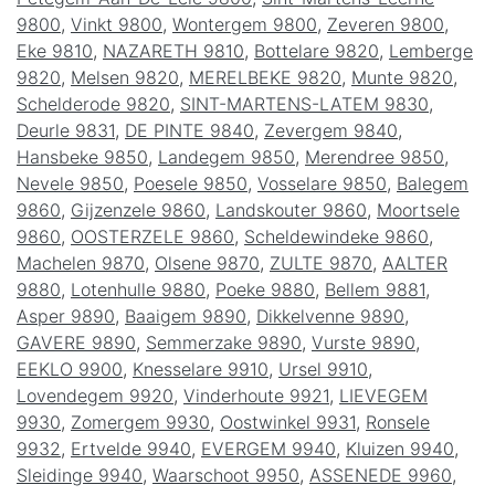
9800
,
Vinkt 9800
,
Wontergem 9800
,
Zeveren 9800
,
Eke 9810
,
NAZARETH 9810
,
Bottelare 9820
,
Lemberge
9820
,
Melsen 9820
,
MERELBEKE 9820
,
Munte 9820
,
Schelderode 9820
,
SINT-MARTENS-LATEM 9830
,
Deurle 9831
,
DE PINTE 9840
,
Zevergem 9840
,
Hansbeke 9850
,
Landegem 9850
,
Merendree 9850
,
Nevele 9850
,
Poesele 9850
,
Vosselare 9850
,
Balegem
9860
,
Gijzenzele 9860
,
Landskouter 9860
,
Moortsele
9860
,
OOSTERZELE 9860
,
Scheldewindeke 9860
,
Machelen 9870
,
Olsene 9870
,
ZULTE 9870
,
AALTER
9880
,
Lotenhulle 9880
,
Poeke 9880
,
Bellem 9881
,
Asper 9890
,
Baaigem 9890
,
Dikkelvenne 9890
,
GAVERE 9890
,
Semmerzake 9890
,
Vurste 9890
,
EEKLO 9900
,
Knesselare 9910
,
Ursel 9910
,
Lovendegem 9920
,
Vinderhoute 9921
,
LIEVEGEM
9930
,
Zomergem 9930
,
Oostwinkel 9931
,
Ronsele
9932
,
Ertvelde 9940
,
EVERGEM 9940
,
Kluizen 9940
,
Sleidinge 9940
,
Waarschoot 9950
,
ASSENEDE 9960
,