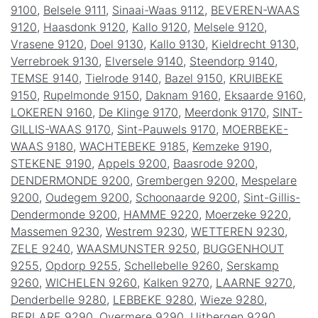
9100
,
Belsele 9111
,
Sinaai-Waas 9112
,
BEVEREN-WAAS
9120
,
Haasdonk 9120
,
Kallo 9120
,
Melsele 9120
,
Vrasene 9120
,
Doel 9130
,
Kallo 9130
,
Kieldrecht 9130
,
Verrebroek 9130
,
Elversele 9140
,
Steendorp 9140
,
TEMSE 9140
,
Tielrode 9140
,
Bazel 9150
,
KRUIBEKE
9150
,
Rupelmonde 9150
,
Daknam 9160
,
Eksaarde 9160
,
LOKEREN 9160
,
De Klinge 9170
,
Meerdonk 9170
,
SINT-
GILLIS-WAAS 9170
,
Sint-Pauwels 9170
,
MOERBEKE-
WAAS 9180
,
WACHTEBEKE 9185
,
Kemzeke 9190
,
STEKENE 9190
,
Appels 9200
,
Baasrode 9200
,
DENDERMONDE 9200
,
Grembergen 9200
,
Mespelare
9200
,
Oudegem 9200
,
Schoonaarde 9200
,
Sint-Gillis-
Dendermonde 9200
,
HAMME 9220
,
Moerzeke 9220
,
Massemen 9230
,
Westrem 9230
,
WETTEREN 9230
,
ZELE 9240
,
WAASMUNSTER 9250
,
BUGGENHOUT
9255
,
Opdorp 9255
,
Schellebelle 9260
,
Serskamp
9260
,
WICHELEN 9260
,
Kalken 9270
,
LAARNE 9270
,
Denderbelle 9280
,
LEBBEKE 9280
,
Wieze 9280
,
BERLARE 9290
,
Overmere 9290
,
Uitbergen 9290
,