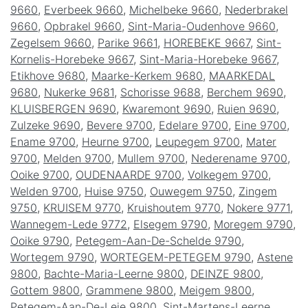
9660
,
Everbeek 9660
,
Michelbeke 9660
,
Nederbrakel
9660
,
Opbrakel 9660
,
Sint-Maria-Oudenhove 9660
,
Zegelsem 9660
,
Parike 9661
,
HOREBEKE 9667
,
Sint-
Kornelis-Horebeke 9667
,
Sint-Maria-Horebeke 9667
,
Etikhove 9680
,
Maarke-Kerkem 9680
,
MAARKEDAL
9680
,
Nukerke 9681
,
Schorisse 9688
,
Berchem 9690
,
KLUISBERGEN 9690
,
Kwaremont 9690
,
Ruien 9690
,
Zulzeke 9690
,
Bevere 9700
,
Edelare 9700
,
Eine 9700
,
Ename 9700
,
Heurne 9700
,
Leupegem 9700
,
Mater
9700
,
Melden 9700
,
Mullem 9700
,
Nederename 9700
,
Ooike 9700
,
OUDENAARDE 9700
,
Volkegem 9700
,
Welden 9700
,
Huise 9750
,
Ouwegem 9750
,
Zingem
9750
,
KRUISEM 9770
,
Kruishoutem 9770
,
Nokere 9771
,
Wannegem-Lede 9772
,
Elsegem 9790
,
Moregem 9790
,
Ooike 9790
,
Petegem-Aan-De-Schelde 9790
,
Wortegem 9790
,
WORTEGEM-PETEGEM 9790
,
Astene
9800
,
Bachte-Maria-Leerne 9800
,
DEINZE 9800
,
Gottem 9800
,
Grammene 9800
,
Meigem 9800
,
Petegem-Aan-De-Leie 9800
,
Sint-Martens-Leerne