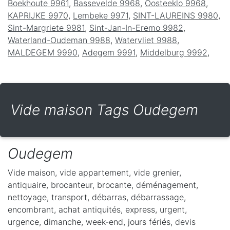
Boekhoute 9961
,
Bassevelde 9968
,
Oosteeklo 9968
,
KAPRIJKE 9970
,
Lembeke 9971
,
SINT-LAUREINS 9980
,
Sint-Margriete 9981
,
Sint-Jan-In-Eremo 9982
,
Waterland-Oudeman 9988
,
Watervliet 9988
,
MALDEGEM 9990
,
Adegem 9991
,
Middelburg 9992
,
Vide maison Tags Oudegem
Oudegem
Vide maison, vide appartement, vide grenier,
antiquaire, brocanteur, brocante, déménagement,
nettoyage, transport, débarras, débarrassage,
encombrant, achat antiquités, express, urgent,
urgence, dimanche, week-end, jours fériés, devis