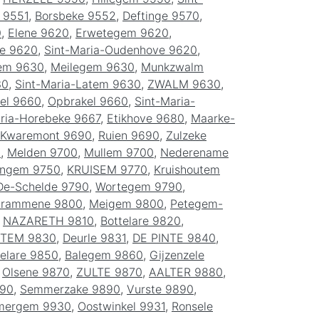
 9551
,
Borsbeke 9552
,
Deftinge 9570
,
0
,
Elene 9620
,
Erwetegem 9620
,
ve 9620
,
Sint-Maria-Oudenhove 9620
,
em 9630
,
Meilegem 9630
,
Munkzwalm
30
,
Sint-Maria-Latem 9630
,
ZWALM 9630
,
el 9660
,
Opbrakel 9660
,
Sint-Maria-
aria-Horebeke 9667
,
Etikhove 9680
,
Maarke-
Kwaremont 9690
,
Ruien 9690
,
Zulzeke
0
,
Melden 9700
,
Mullem 9700
,
Nederename
ingem 9750
,
KRUISEM 9770
,
Kruishoutem
De-Schelde 9790
,
Wortegem 9790
,
rammene 9800
,
Meigem 9800
,
Petegem-
,
NAZARETH 9810
,
Bottelare 9820
,
ATEM 9830
,
Deurle 9831
,
DE PINTE 9840
,
elare 9850
,
Balegem 9860
,
Gijzenzele
,
Olsene 9870
,
ZULTE 9870
,
AALTER 9880
,
90
,
Semmerzake 9890
,
Vurste 9890
,
mergem 9930
,
Oostwinkel 9931
,
Ronsele