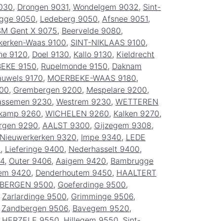
9030
,
Drongen 9031
,
Wondelgem 9032
,
Sint-
gge 9050
,
Ledeberg 9050
,
Afsnee 9051
,
M Gent X 9075
,
Beervelde 9080
,
kerken-Waas 9100
,
SINT-NIKLAAS 9100
,
ne 9120
,
Doel 9130
,
Kallo 9130
,
Kieldrecht
BEKE 9150
,
Rupelmonde 9150
,
Daknam
auwels 9170
,
MOERBEKE-WAAS 9180
,
00
,
Grembergen 9200
,
Mespelare 9200
,
ssemen 9230
,
Westrem 9230
,
WETTEREN
skamp 9260
,
WICHELEN 9260
,
Kalken 9270
,
rgen 9290
,
AALST 9300
,
Gijzegem 9308
,
Nieuwerkerken 9320
,
Impe 9340
,
LEDE
0
,
Lieferinge 9400
,
Nederhasselt 9400
,
04
,
Outer 9406
,
Aaigem 9420
,
Bambrugge
em 9420
,
Denderhoutem 9450
,
HAALTERT
BERGEN 9500
,
Goeferdinge 9500
,
,
Zarlardinge 9500
,
Grimminge 9506
,
,
Zandbergen 9506
,
Bavegem 9520
,
,
HERZELE 9550
,
Hillegem 9550
,
Sint-