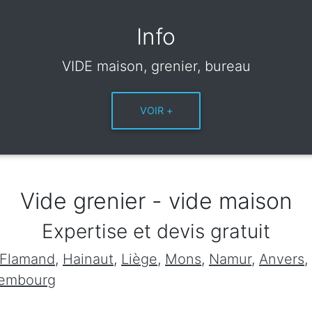
Info
VIDE maison, grenier, bureau
Vide grenier - vide maison
Expertise et devis gratuit
 Flamand
,
Hainaut
,
Liège
,
Mons
,
Namur
,
Anvers
,
xembourg