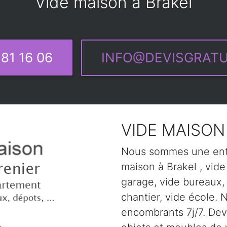
Vide maison à Brakel
81 16 06
INFO@DEVISGRATU
VIDE MAISON 
Nous sommes une entr
maison à Brakel , vide
garage, vide bureaux,
chantier, vide école. 
encombrants 7j/7. Devi