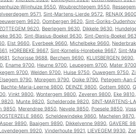
eenhuize-Wijnhuize 9550
,
Woubrechtegem 9550
,
Ressegem
lveerdegem 9571
,
Sint-Martens-Lierde 9572
,
RENAIX 960
eeuwergem 9620
,
Oombergen 9620
,
Sint-Goriks-Oudenho
ZOTTEGEM 9620
,
Beerlegem 9630
,
Dikkele 9630
,
Hundelg
eke 9630
,
Sint-Blasius-Boekel 9630
,
Sint-Denijs-Boekel 96
60
,
Elst 9660
,
Everbeek 9660
,
Michelbeke 9660
,
Nederbrak
661
,
HOREBEKE 9667
,
Sint-Kornelis-Horebeke 9667
,
Sint-M
9681
,
Schorisse 9688
,
Berchem 9690
,
KLUISBERGEN 9690
,
00
,
Ename 9700
,
Heurne 9700
,
Leupegem 9700
,
Mater 970
lkegem 9700
,
Welden 9700
,
Huise 9750
,
Ouwegem 9750
,
Z
Elsegem 9790
,
Moregem 9790
,
Ooike 9790
,
Petegem-Aan-
,
Bachte-Maria-Leerne 9800
,
DEINZE 9800
,
Gottem 9800
,
G
800
,
Vinkt 9800
,
Wontergem 9800
,
Zeveren 9800
,
Eke 9810
 9820
,
Munte 9820
,
Schelderode 9820
,
SINT-MARTENS-L
m 9850
,
Merendree 9850
,
Nevele 9850
,
Poesele 9850
,
Voss
OOSTERZELE 9860
,
Scheldewindeke 9860
,
Machelen 9870
Asper 9890
,
Baaigem 9890
,
Dikkelvenne 9890
,
GAVERE 98
Lovendegem 9920
,
Vinderhoute 9921
,
LIEVEGEM 9930
,
Zo