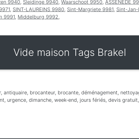
zen 9940
,
Sleidinge 9940
,
Waarschoot 9950
,
ASSENEDE 9
9971
,
SINT-LAUREINS 9980
,
Sint-Margriete 9981
,
Sint-Jan
m 9991
,
Middelburg 9992
,
Vide maison Tags Brakel
r, antiquaire, brocanteur, brocante, déménagement, nettoya
t, urgence, dimanche, week-end, jours fériés, devis gratuit,