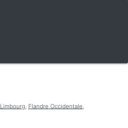
Limbourg
,
Flandre Occidentale
,