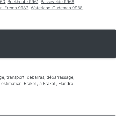
960
,
Boekhoute 9961
,
Bassevelde 9968
,
-In-Eremo 9982
,
Waterland-Oudeman 9988
,
ge, transport, débarras, débarrassage,
 estimation, Brakel ,
à Brakel
,
Flandre