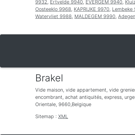
9932
,
Ertvelde 9940
,
EVERGEM 9940
,
Klui
Oosteeklo 9968
,
KAPRIJKE 9970
,
Lembeke 
Watervliet 9988
,
MALDEGEM 9990
,
Adege
Brakel
Vide maison, vide appartement, vide grenie
encombrant, achat antiquités, express, urgen
Orientale
,
9660
,
Belgique
Sitemap :
XML