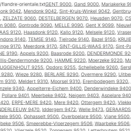
/flandre-orientale.txt
GENT 9000
,
Gand 9000
,
Mariakerke 
donk 9042
,
Mendonk 9042
,
Sint-Kruis-Winkel 9042
,
Gentbru
,
ZELZATE 9060
,
DESTELBERGEN 9070
,
Heusden 9070
,
CS
n 9080
,
Gontrode 9090
,
MELLE 9090
,
Gent X 9099
,
Nieuw
AAS 9120
,
Haasdonk 9120
,
Kallo 9120
,
Melsele 9120
,
Vrase
endorp 9140
,
TEMSE 9140
,
Tielrode 9140
,
Bazel 9150
,
KRUI
inge 9170
,
Meerdonk 9170
,
SINT-GILLIS-WAAS 9170
,
Sint-P
NE 9190
,
Appels 9200
,
Baasrode 9200
,
DENDERMONDE 92
illis-Dendermonde 9200
,
HAMME 9220
,
Moerzeke 9220
,
Ma
UGGENHOUT 9255
,
Opdorp 9255
,
Schellebelle 9260
,
Ser
 9280
,
Wieze 9280
,
BERLARE 9290
,
Overmere 9290
,
Uitbe
em 9310
,
Meldert 9310
,
Moorsel 9310
,
Erembodegem 9320
,
nzele 9340
,
Appelterre-Eichem 9400
,
Denderwindeke 940
,
Pollare 9401
,
Meerbeke 9402
,
Neigem 9403
,
Aspelare 94
9420
,
ERPE-MERE 9420
,
Mere 9420
,
Ottergem 9420
,
Vlekk
NDERLEEUW 9470
,
Iddergem 9472
,
Welle 9473
,
GERAARDS
zele 9500
,
Ophasselt 9500
,
Overboelare 9500
,
Viane 9500
lbeke 9506
,
Smeerebbe-Vloerzegem 9506
,
Waarbeke 9506
 9520
,
Vlierzele 9520
,
Zonnegem 9520
,
Letterhoutem 9521