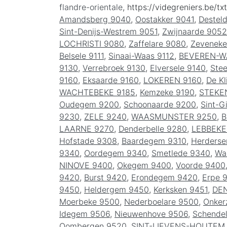
flandre-orientale
, https://videgreniers.be/txt
Amandsberg 9040
,
Oostakker 9041
,
Destel
Sint-Denijs-Westrem 9051
,
Zwijnaarde 9052
LOCHRISTI 9080
,
Zaffelare 9080
,
Zeveneke
Belsele 9111
,
Sinaai-Waas 9112
,
BEVEREN-W
9130
,
Verrebroek 9130
,
Elversele 9140
,
Ste
9160
,
Eksaarde 9160
,
LOKEREN 9160
,
De Kl
WACHTEBEKE 9185
,
Kemzeke 9190
,
STEKE
Oudegem 9200
,
Schoonaarde 9200
,
Sint-G
9230
,
ZELE 9240
,
WAASMUNSTER 9250
,
B
LAARNE 9270
,
Denderbelle 9280
,
LEBBEKE
Hofstade 9308
,
Baardegem 9310
,
Herders
9340
,
Oordegem 9340
,
Smetlede 9340
,
Wa
NINOVE 9400
,
Okegem 9400
,
Voorde 9400
9420
,
Burst 9420
,
Erondegem 9420
,
Erpe 
9450
,
Heldergem 9450
,
Kerksken 9451
,
DE
Moerbeke 9500
,
Nederboelare 9500
,
Onker
Idegem 9506
,
Nieuwenhove 9506
,
Schende
Oombergen 9520
,
SINT-LIEVENS-HOUTEM