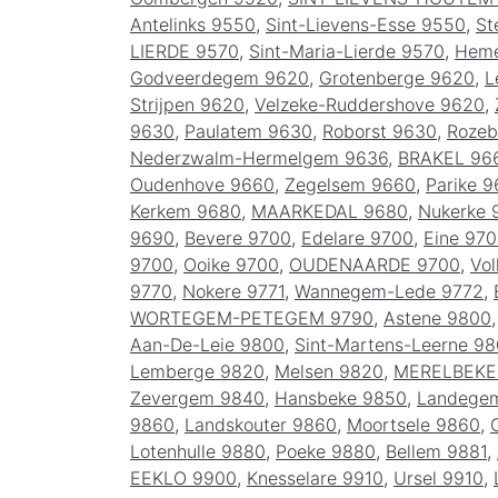
Antelinks 9550
,
Sint-Lievens-Esse 9550
,
St
LIERDE 9570
,
Sint-Maria-Lierde 9570
,
Heme
Godveerdegem 9620
,
Grotenberge 9620
,
L
Strijpen 9620
,
Velzeke-Ruddershove 9620
,
9630
,
Paulatem 9630
,
Roborst 9630
,
Rozeb
Nederzwalm-Hermelgem 9636
,
BRAKEL 96
Oudenhove 9660
,
Zegelsem 9660
,
Parike 9
Kerkem 9680
,
MAARKEDAL 9680
,
Nukerke 
9690
,
Bevere 9700
,
Edelare 9700
,
Eine 97
9700
,
Ooike 9700
,
OUDENAARDE 9700
,
Vo
9770
,
Nokere 9771
,
Wannegem-Lede 9772
,
WORTEGEM-PETEGEM 9790
,
Astene 9800
Aan-De-Leie 9800
,
Sint-Martens-Leerne 9
Lemberge 9820
,
Melsen 9820
,
MERELBEKE
Zevergem 9840
,
Hansbeke 9850
,
Landege
9860
,
Landskouter 9860
,
Moortsele 9860
,
Lotenhulle 9880
,
Poeke 9880
,
Bellem 9881
,
EEKLO 9900
,
Knesselare 9910
,
Ursel 9910
,