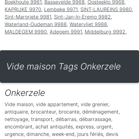
Boekhoute 9961
,
Bassevelde 9968
,
Oosteeklo 9968
,
KAPRIJKE 9970
,
Lembeke 9971
,
SINT-LAUREINS 9980
,
Sint-Margriete 9981
,
Sint-Jan-In-Eremo 9982
,
Waterland-Oudeman 9988
,
Watervliet 9988
,
MALDEGEM 9990
,
Adegem 9991
,
Middelburg 9992
,
Vide maison Tags Onkerzele
Onkerzele
Vide maison, vide appartement, vide grenier,
antiquaire, brocanteur, brocante, déménagement,
nettoyage, transport, débarras, débarrassage,
encombrant, achat antiquités, express, urgent,
urgence, dimanche, week-end, jours fériés, devis