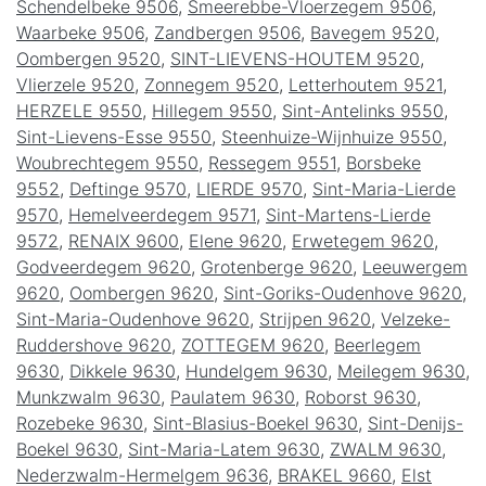
Schendelbeke 9506
,
Smeerebbe-Vloerzegem 9506
,
Waarbeke 9506
,
Zandbergen 9506
,
Bavegem 9520
,
Oombergen 9520
,
SINT-LIEVENS-HOUTEM 9520
,
Vlierzele 9520
,
Zonnegem 9520
,
Letterhoutem 9521
,
HERZELE 9550
,
Hillegem 9550
,
Sint-Antelinks 9550
,
Sint-Lievens-Esse 9550
,
Steenhuize-Wijnhuize 9550
,
Woubrechtegem 9550
,
Ressegem 9551
,
Borsbeke
9552
,
Deftinge 9570
,
LIERDE 9570
,
Sint-Maria-Lierde
9570
,
Hemelveerdegem 9571
,
Sint-Martens-Lierde
9572
,
RENAIX 9600
,
Elene 9620
,
Erwetegem 9620
,
Godveerdegem 9620
,
Grotenberge 9620
,
Leeuwergem
9620
,
Oombergen 9620
,
Sint-Goriks-Oudenhove 9620
,
Sint-Maria-Oudenhove 9620
,
Strijpen 9620
,
Velzeke-
Ruddershove 9620
,
ZOTTEGEM 9620
,
Beerlegem
9630
,
Dikkele 9630
,
Hundelgem 9630
,
Meilegem 9630
,
Munkzwalm 9630
,
Paulatem 9630
,
Roborst 9630
,
Rozebeke 9630
,
Sint-Blasius-Boekel 9630
,
Sint-Denijs-
Boekel 9630
,
Sint-Maria-Latem 9630
,
ZWALM 9630
,
Nederzwalm-Hermelgem 9636
,
BRAKEL 9660
,
Elst