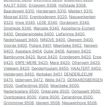
AALST 9300
,
Gijzegem 9308
,
Hofstade 9308
,
Baardegem 9310
,
Herdersem 9310
,
Meldert 9310
,
Moorsel 9310
,
Erembodegem 9320
,
Nieuwerkerken
9320
,
Impe 9340
,
LEDE 9340
,
Oordegem 9340
,
Smetlede 9340
,
Wanzele 9340
,
Appelterre-Eichem
9400
,
Denderwindeke 9400
,
Lieferinge 9400
,
Nederhasselt 9400
,
NINOVE 9400
,
Okegem 9400
,
Voorde 9400
,
Pollare 9401
,
Meerbeke 9402
,
Neigem
9403
,
Aspelare 9404
,
Outer 9406
,
Aaigem 9420
,
Bambrugge 9420
,
Burst 9420
,
Erondegem 9420
,
Erpe
9420
,
ERPE-MERE 9420
,
Mere 9420
,
Ottergem 9420
,
Vlekkem 9420
,
Denderhoutem 9450
,
HAALTERT 9450
,
Heldergem 9450
,
Kerksken 9451
,
DENDERLEEUW
9470
,
Iddergem 9472
,
Welle 9473
,
GERAARDSBERGEN
9500
,
Goeferdinge 9500
,
Moerbeke 9500
,
Nederboelare 9500
,
Onkerzele 9500
,
Ophasselt 9500
,
Overboelare 9500
,
Viane 9500
,
Zarlardinge 9500
,
Grimminge 9506
,
Idegem 9506
,
Nieuwenhove 9506
,