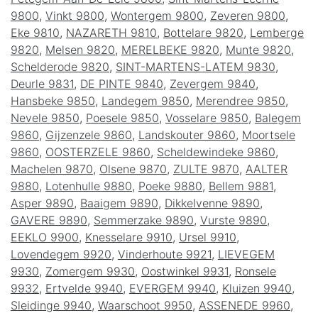
9800
,
Vinkt 9800
,
Wontergem 9800
,
Zeveren 9800
,
Eke 9810
,
NAZARETH 9810
,
Bottelare 9820
,
Lemberge
9820
,
Melsen 9820
,
MERELBEKE 9820
,
Munte 9820
,
Schelderode 9820
,
SINT-MARTENS-LATEM 9830
,
Deurle 9831
,
DE PINTE 9840
,
Zevergem 9840
,
Hansbeke 9850
,
Landegem 9850
,
Merendree 9850
,
Nevele 9850
,
Poesele 9850
,
Vosselare 9850
,
Balegem
9860
,
Gijzenzele 9860
,
Landskouter 9860
,
Moortsele
9860
,
OOSTERZELE 9860
,
Scheldewindeke 9860
,
Machelen 9870
,
Olsene 9870
,
ZULTE 9870
,
AALTER
9880
,
Lotenhulle 9880
,
Poeke 9880
,
Bellem 9881
,
Asper 9890
,
Baaigem 9890
,
Dikkelvenne 9890
,
GAVERE 9890
,
Semmerzake 9890
,
Vurste 9890
,
EEKLO 9900
,
Knesselare 9910
,
Ursel 9910
,
Lovendegem 9920
,
Vinderhoute 9921
,
LIEVEGEM
9930
,
Zomergem 9930
,
Oostwinkel 9931
,
Ronsele
9932
,
Ertvelde 9940
,
EVERGEM 9940
,
Kluizen 9940
,
Sleidinge 9940
,
Waarschoot 9950
,
ASSENEDE 9960
,