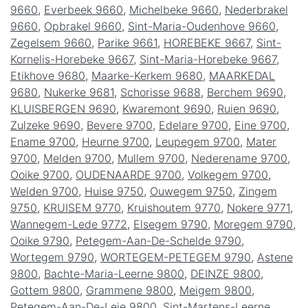
9660
,
Everbeek 9660
,
Michelbeke 9660
,
Nederbrakel
9660
,
Opbrakel 9660
,
Sint-Maria-Oudenhove 9660
,
Zegelsem 9660
,
Parike 9661
,
HOREBEKE 9667
,
Sint-
Kornelis-Horebeke 9667
,
Sint-Maria-Horebeke 9667
,
Etikhove 9680
,
Maarke-Kerkem 9680
,
MAARKEDAL
9680
,
Nukerke 9681
,
Schorisse 9688
,
Berchem 9690
,
KLUISBERGEN 9690
,
Kwaremont 9690
,
Ruien 9690
,
Zulzeke 9690
,
Bevere 9700
,
Edelare 9700
,
Eine 9700
,
Ename 9700
,
Heurne 9700
,
Leupegem 9700
,
Mater
9700
,
Melden 9700
,
Mullem 9700
,
Nederename 9700
,
Ooike 9700
,
OUDENAARDE 9700
,
Volkegem 9700
,
Welden 9700
,
Huise 9750
,
Ouwegem 9750
,
Zingem
9750
,
KRUISEM 9770
,
Kruishoutem 9770
,
Nokere 9771
,
Wannegem-Lede 9772
,
Elsegem 9790
,
Moregem 9790
,
Ooike 9790
,
Petegem-Aan-De-Schelde 9790
,
Wortegem 9790
,
WORTEGEM-PETEGEM 9790
,
Astene
9800
,
Bachte-Maria-Leerne 9800
,
DEINZE 9800
,
Gottem 9800
,
Grammene 9800
,
Meigem 9800
,
Petegem-Aan-De-Leie 9800
,
Sint-Martens-Leerne