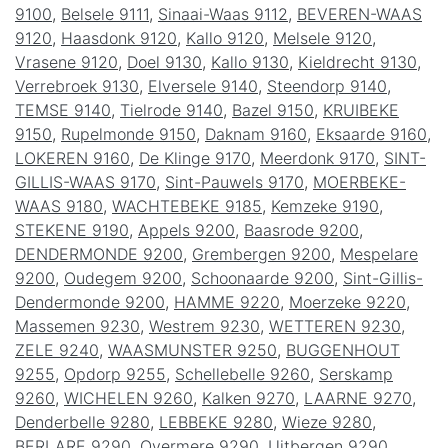
9100
,
Belsele 9111
,
Sinaai-Waas 9112
,
BEVEREN-WAAS
9120
,
Haasdonk 9120
,
Kallo 9120
,
Melsele 9120
,
Vrasene 9120
,
Doel 9130
,
Kallo 9130
,
Kieldrecht 9130
,
Verrebroek 9130
,
Elversele 9140
,
Steendorp 9140
,
TEMSE 9140
,
Tielrode 9140
,
Bazel 9150
,
KRUIBEKE
9150
,
Rupelmonde 9150
,
Daknam 9160
,
Eksaarde 9160
,
LOKEREN 9160
,
De Klinge 9170
,
Meerdonk 9170
,
SINT-
GILLIS-WAAS 9170
,
Sint-Pauwels 9170
,
MOERBEKE-
WAAS 9180
,
WACHTEBEKE 9185
,
Kemzeke 9190
,
STEKENE 9190
,
Appels 9200
,
Baasrode 9200
,
DENDERMONDE 9200
,
Grembergen 9200
,
Mespelare
9200
,
Oudegem 9200
,
Schoonaarde 9200
,
Sint-Gillis-
Dendermonde 9200
,
HAMME 9220
,
Moerzeke 9220
,
Massemen 9230
,
Westrem 9230
,
WETTEREN 9230
,
ZELE 9240
,
WAASMUNSTER 9250
,
BUGGENHOUT
9255
,
Opdorp 9255
,
Schellebelle 9260
,
Serskamp
9260
,
WICHELEN 9260
,
Kalken 9270
,
LAARNE 9270
,
Denderbelle 9280
,
LEBBEKE 9280
,
Wieze 9280
,
BERLARE 9290
,
Overmere 9290
,
Uitbergen 9290
,