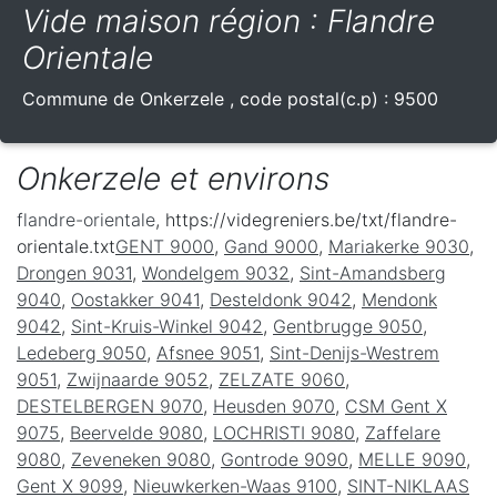
Vide maison région : Flandre
Orientale
Commune de
Onkerzele
, code postal(c.p) :
9500
Onkerzele et environs
flandre-orientale
, https://videgreniers.be/txt/flandre-
orientale.txt
GENT 9000
,
Gand 9000
,
Mariakerke 9030
,
Drongen 9031
,
Wondelgem 9032
,
Sint-Amandsberg
9040
,
Oostakker 9041
,
Desteldonk 9042
,
Mendonk
9042
,
Sint-Kruis-Winkel 9042
,
Gentbrugge 9050
,
Ledeberg 9050
,
Afsnee 9051
,
Sint-Denijs-Westrem
9051
,
Zwijnaarde 9052
,
ZELZATE 9060
,
DESTELBERGEN 9070
,
Heusden 9070
,
CSM Gent X
9075
,
Beervelde 9080
,
LOCHRISTI 9080
,
Zaffelare
9080
,
Zeveneken 9080
,
Gontrode 9090
,
MELLE 9090
,
Gent X 9099
,
Nieuwkerken-Waas 9100
,
SINT-NIKLAAS