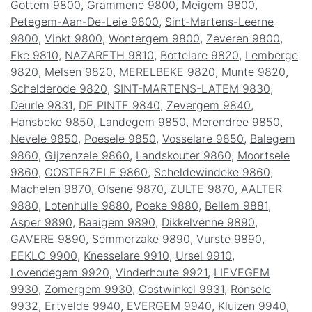
Gottem 9800
,
Grammene 9800
,
Meigem 9800
,
Petegem-Aan-De-Leie 9800
,
Sint-Martens-Leerne
9800
,
Vinkt 9800
,
Wontergem 9800
,
Zeveren 9800
,
Eke 9810
,
NAZARETH 9810
,
Bottelare 9820
,
Lemberge
9820
,
Melsen 9820
,
MERELBEKE 9820
,
Munte 9820
,
Schelderode 9820
,
SINT-MARTENS-LATEM 9830
,
Deurle 9831
,
DE PINTE 9840
,
Zevergem 9840
,
Hansbeke 9850
,
Landegem 9850
,
Merendree 9850
,
Nevele 9850
,
Poesele 9850
,
Vosselare 9850
,
Balegem
9860
,
Gijzenzele 9860
,
Landskouter 9860
,
Moortsele
9860
,
OOSTERZELE 9860
,
Scheldewindeke 9860
,
Machelen 9870
,
Olsene 9870
,
ZULTE 9870
,
AALTER
9880
,
Lotenhulle 9880
,
Poeke 9880
,
Bellem 9881
,
Asper 9890
,
Baaigem 9890
,
Dikkelvenne 9890
,
GAVERE 9890
,
Semmerzake 9890
,
Vurste 9890
,
EEKLO 9900
,
Knesselare 9910
,
Ursel 9910
,
Lovendegem 9920
,
Vinderhoute 9921
,
LIEVEGEM
9930
,
Zomergem 9930
,
Oostwinkel 9931
,
Ronsele
9932
,
Ertvelde 9940
,
EVERGEM 9940
,
Kluizen 9940
,