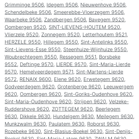
Grimminge 9506
,
Idegem 9506
,
Nieuwenhove 9506
,
Schendelbeke 9506
,
Smeerebbe-Vloerzegem 9506
,
Waarbeke 9506
,
Zandbergen 9506
,
Bavegem 9520
,
Oombergen 9520
,
SINT-LIEVENS-HOUTEM 9520
,
Vlierzele 9520
,
Zonnegem 9520
,
Letterhoutem 9521
,
HERZELE 9550
,
Hillegem 9550
,
Sint-Antelinks 9550
,
Sint-Lievens-Esse 9550
,
Steenhuize-Wijnhuize 9550
,
Woubrechtegem 9550
,
Ressegem 9551
,
Borsbeke
9552
,
Deftinge 9570
,
LIERDE 9570
,
Sint-Maria-Lierde
9570
,
Hemelveerdegem 9571
,
Sint-Martens-Lierde
9572
,
RENAIX 9600
,
Elene 9620
,
Erwetegem 9620
,
Godveerdegem 9620
,
Grotenberge 9620
,
Leeuwergem
9620
,
Oombergen 9620
,
Sint-Goriks-Oudenhove 9620
,
Sint-Maria-Oudenhove 9620
,
Strijpen 9620
,
Velzeke-
Ruddershove 9620
,
ZOTTEGEM 9620
,
Beerlegem
9630
,
Dikkele 9630
,
Hundelgem 9630
,
Meilegem 9630
,
Munkzwalm 9630
,
Paulatem 9630
,
Roborst 9630
,
Rozebeke 9630
,
Sint-Blasius-Boekel 9630
,
Sint-Denijs-
Boekel 9630
,
Sint-Maria-Latem 9630
,
ZWALM 9630
,