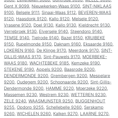
Gent X 9099
,
Nieuwkerken-Waas 9100
,
SINT-NIKLAAS
9100
,
Belsele 9111
,
Sinaai-Waas 9112
,
BEVEREN-WAAS
9120
,
Haasdonk 9120
,
Kallo 9120
,
Melsele 9120
,
Vrasene 9120
,
Doel 9130
,
Kallo 9130
,
Kieldrecht 9130
,
Verrebroek 9130
,
Elversele 9140
,
Steendorp 9140
,
TEMSE 9140
,
Tielrode 9140
,
Bazel 9150
,
KRUIBEKE
9150
,
Rupelmonde 9150
,
Daknam 9160
,
Eksaarde 9160
,
LOKEREN 9160
,
De Klinge 9170
,
Meerdonk 9170
,
SINT-
GILLIS-WAAS 9170
,
Sint-Pauwels 9170
,
MOERBEKE-
WAAS 9180
,
WACHTEBEKE 9185
,
Kemzeke 9190
,
STEKENE 9190
,
Appels 9200
,
Baasrode 9200
,
DENDERMONDE 9200
,
Grembergen 9200
,
Mespelare
9200
,
Oudegem 9200
,
Schoonaarde 9200
,
Sint-Gillis-
Dendermonde 9200
,
HAMME 9220
,
Moerzeke 9220
,
Massemen 9230
,
Westrem 9230
,
WETTEREN 9230
,
ZELE 9240
,
WAASMUNSTER 9250
,
BUGGENHOUT
9255
,
Opdorp 9255
,
Schellebelle 9260
,
Serskamp
9260
,
WICHELEN 9260
,
Kalken 9270
,
LAARNE 9270
,