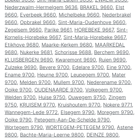
Nederzwalm-Hermelgem 9636
,
BRAKEL 9660
,
Elst
9660
,
Everbeek 9660
,
Michelbeke 9660
,
Nederbrakel
9660
,
Opbrakel 9660
,
Sint-Maria-Oudenhove 9660
,
Zegelsem 9660
,
Parike 9661
,
HOREBEKE 9667
,
Sint-
Kornelis-Horebeke 9667
,
Sint-Maria-Horebeke 9667
,
Etikhove 9680
,
Maarke-Kerkem 9680
,
MAARKEDAL
9680
,
Nukerke 9681
,
Schorisse 9688
,
Berchem 9690
,
KLUISBERGEN 9690
,
Kwaremont 9690
,
Ruien 9690
,
Zulzeke 9690
,
Bevere 9700
,
Edelare 9700
,
Eine 9700
,
Ename 9700
,
Heurne 9700
,
Leupegem 9700
,
Mater
9700
,
Melden 9700
,
Mullem 9700
,
Nederename 9700
,
Ooike 9700
,
OUDENAARDE 9700
,
Volkegem 9700
,
Welden 9700
,
Huise 9750
,
Ouwegem 9750
,
Zingem
9750
,
KRUISEM 9770
,
Kruishoutem 9770
,
Nokere 9771
,
Wannegem-Lede 9772
,
Elsegem 9790
,
Moregem 9790
,
Ooike 9790
,
Petegem-Aan-De-Schelde 9790
,
Wortegem 9790
,
WORTEGEM-PETEGEM 9790
,
Astene
9800
,
Bachte-Maria-Leerne 9800
,
DEINZE 9800
,