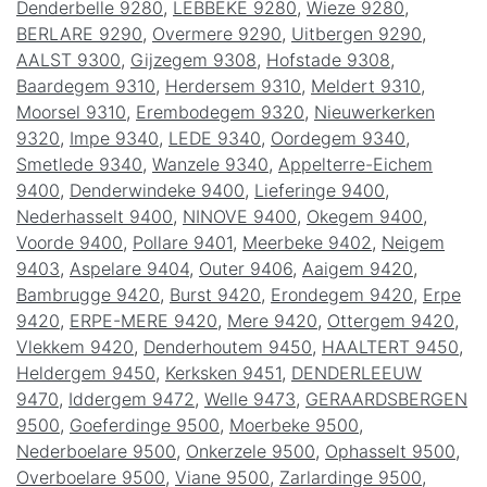
Denderbelle 9280
,
LEBBEKE 9280
,
Wieze 9280
,
BERLARE 9290
,
Overmere 9290
,
Uitbergen 9290
,
AALST 9300
,
Gijzegem 9308
,
Hofstade 9308
,
Baardegem 9310
,
Herdersem 9310
,
Meldert 9310
,
Moorsel 9310
,
Erembodegem 9320
,
Nieuwerkerken
9320
,
Impe 9340
,
LEDE 9340
,
Oordegem 9340
,
Smetlede 9340
,
Wanzele 9340
,
Appelterre-Eichem
9400
,
Denderwindeke 9400
,
Lieferinge 9400
,
Nederhasselt 9400
,
NINOVE 9400
,
Okegem 9400
,
Voorde 9400
,
Pollare 9401
,
Meerbeke 9402
,
Neigem
9403
,
Aspelare 9404
,
Outer 9406
,
Aaigem 9420
,
Bambrugge 9420
,
Burst 9420
,
Erondegem 9420
,
Erpe
9420
,
ERPE-MERE 9420
,
Mere 9420
,
Ottergem 9420
,
Vlekkem 9420
,
Denderhoutem 9450
,
HAALTERT 9450
,
Heldergem 9450
,
Kerksken 9451
,
DENDERLEEUW
9470
,
Iddergem 9472
,
Welle 9473
,
GERAARDSBERGEN
9500
,
Goeferdinge 9500
,
Moerbeke 9500
,
Nederboelare 9500
,
Onkerzele 9500
,
Ophasselt 9500
,
Overboelare 9500
,
Viane 9500
,
Zarlardinge 9500
,