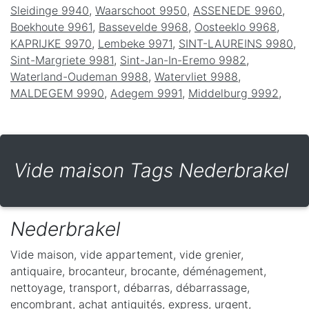
Sleidinge 9940
,
Waarschoot 9950
,
ASSENEDE 9960
,
Boekhoute 9961
,
Bassevelde 9968
,
Oosteeklo 9968
,
KAPRIJKE 9970
,
Lembeke 9971
,
SINT-LAUREINS 9980
,
Sint-Margriete 9981
,
Sint-Jan-In-Eremo 9982
,
Waterland-Oudeman 9988
,
Watervliet 9988
,
MALDEGEM 9990
,
Adegem 9991
,
Middelburg 9992
,
Vide maison Tags Nederbrakel
Nederbrakel
Vide maison, vide appartement, vide grenier,
antiquaire, brocanteur, brocante, déménagement,
nettoyage, transport, débarras, débarrassage,
encombrant, achat antiquités, express, urgent,