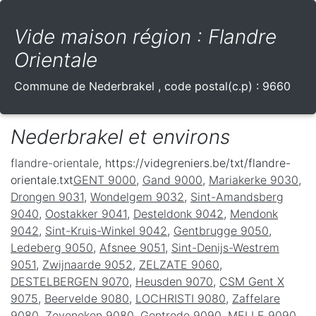
Vide maison région : Flandre
Orientale
Commune de
Nederbrakel
, code postal(c.p) :
9660
Nederbrakel et environs
flandre-orientale
, https://videgreniers.be/txt/flandre-
orientale.txt
GENT 9000
,
Gand 9000
,
Mariakerke 9030
,
Drongen 9031
,
Wondelgem 9032
,
Sint-Amandsberg
9040
,
Oostakker 9041
,
Desteldonk 9042
,
Mendonk
9042
,
Sint-Kruis-Winkel 9042
,
Gentbrugge 9050
,
Ledeberg 9050
,
Afsnee 9051
,
Sint-Denijs-Westrem
9051
,
Zwijnaarde 9052
,
ZELZATE 9060
,
DESTELBERGEN 9070
,
Heusden 9070
,
CSM Gent X
9075
,
Beervelde 9080
,
LOCHRISTI 9080
,
Zaffelare
9080
,
Zeveneken 9080
,
Gontrode 9090
,
MELLE 9090
,