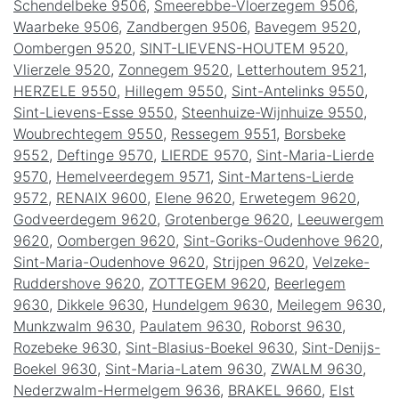
Schendelbeke 9506
,
Smeerebbe-Vloerzegem 9506
,
Waarbeke 9506
,
Zandbergen 9506
,
Bavegem 9520
,
Oombergen 9520
,
SINT-LIEVENS-HOUTEM 9520
,
Vlierzele 9520
,
Zonnegem 9520
,
Letterhoutem 9521
,
HERZELE 9550
,
Hillegem 9550
,
Sint-Antelinks 9550
,
Sint-Lievens-Esse 9550
,
Steenhuize-Wijnhuize 9550
,
Woubrechtegem 9550
,
Ressegem 9551
,
Borsbeke
9552
,
Deftinge 9570
,
LIERDE 9570
,
Sint-Maria-Lierde
9570
,
Hemelveerdegem 9571
,
Sint-Martens-Lierde
9572
,
RENAIX 9600
,
Elene 9620
,
Erwetegem 9620
,
Godveerdegem 9620
,
Grotenberge 9620
,
Leeuwergem
9620
,
Oombergen 9620
,
Sint-Goriks-Oudenhove 9620
,
Sint-Maria-Oudenhove 9620
,
Strijpen 9620
,
Velzeke-
Ruddershove 9620
,
ZOTTEGEM 9620
,
Beerlegem
9630
,
Dikkele 9630
,
Hundelgem 9630
,
Meilegem 9630
,
Munkzwalm 9630
,
Paulatem 9630
,
Roborst 9630
,
Rozebeke 9630
,
Sint-Blasius-Boekel 9630
,
Sint-Denijs-
Boekel 9630
,
Sint-Maria-Latem 9630
,
ZWALM 9630
,
Nederzwalm-Hermelgem 9636
,
BRAKEL 9660
,
Elst