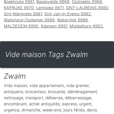
Boekhoute 9961
,
Bassevelde 9968
,
Oosteeklo 9968
,
KAPRIJKE 9970
,
Lembeke 9971
,
SINT-LAUREINS 9980
,
Sint-Margriete 9981
,
Sint-Jan-In-Eremo 9982
,
Waterland-Oudeman 9988
,
Watervliet 9988
,
MALDEGEM 9990
,
Adegem 9991
,
Middelburg 9992
,
Vide maison Tags Zwalm
Zwalm
Vide maison, vide appartement, vide grenier,
antiquaire, brocanteur, brocante, déménagement,
nettoyage, transport, débarras, débarrassage,
encombrant, achat antiquités, express, urgent,
urgence, dimanche, week-end, jours fériés, devis