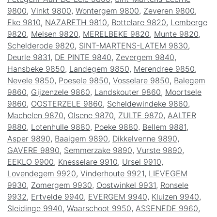
9800
,
Vinkt 9800
,
Wontergem 9800
,
Zeveren 9800
,
Eke 9810
,
NAZARETH 9810
,
Bottelare 9820
,
Lemberge
9820
,
Melsen 9820
,
MERELBEKE 9820
,
Munte 9820
,
Schelderode 9820
,
SINT-MARTENS-LATEM 9830
,
Deurle 9831
,
DE PINTE 9840
,
Zevergem 9840
,
Hansbeke 9850
,
Landegem 9850
,
Merendree 9850
,
Nevele 9850
,
Poesele 9850
,
Vosselare 9850
,
Balegem
9860
,
Gijzenzele 9860
,
Landskouter 9860
,
Moortsele
9860
,
OOSTERZELE 9860
,
Scheldewindeke 9860
,
Machelen 9870
,
Olsene 9870
,
ZULTE 9870
,
AALTER
9880
,
Lotenhulle 9880
,
Poeke 9880
,
Bellem 9881
,
Asper 9890
,
Baaigem 9890
,
Dikkelvenne 9890
,
GAVERE 9890
,
Semmerzake 9890
,
Vurste 9890
,
EEKLO 9900
,
Knesselare 9910
,
Ursel 9910
,
Lovendegem 9920
,
Vinderhoute 9921
,
LIEVEGEM
9930
,
Zomergem 9930
,
Oostwinkel 9931
,
Ronsele
9932
,
Ertvelde 9940
,
EVERGEM 9940
,
Kluizen 9940
,
Sleidinge 9940
,
Waarschoot 9950
,
ASSENEDE 9960
,