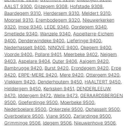
AALST 9300
,
Gijzegem 9308
,
Hofstade 9308
,
Baardegem 9310
,
Herdersem 9310
,
Meldert 9310
,
Moorsel 9310
,
Erembodegem 9320
,
Nieuwerkerken
9320
,
Impe 9340
,
LEDE 9340
,
Oordegem 9340
,
Smetlede 9340
,
Wanzele 9340
,
Appelterre-Eichem
9400
,
Denderwindeke 9400
,
Lieferinge 9400
,
Nederhasselt 9400
,
NINOVE 9400
,
Okegem 9400
,
Voorde 9400
,
Pollare 9401
,
Meerbeke 9402
,
Neigem
9403
,
Aspelare 9404
,
Outer 9406
,
Aaigem 9420
,
Bambrugge 9420
,
Burst 9420
,
Erondegem 9420
,
Erpe
9420
,
ERPE-MERE 9420
,
Mere 9420
,
Ottergem 9420
,
Vlekkem 9420
,
Denderhoutem 9450
,
HAALTERT 9450
,
Heldergem 9450
,
Kerksken 9451
,
DENDERLEEUW
9470
,
Iddergem 9472
,
Welle 9473
,
GERAARDSBERGEN
9500
,
Goeferdinge 9500
,
Moerbeke 9500
,
Nederboelare 9500
,
Onkerzele 9500
,
Ophasselt 9500
,
Overboelare 9500
,
Viane 9500
,
Zarlardinge 9500
,
Grimminge 9506
,
Idegem 9506
,
Nieuwenhove 9506
,