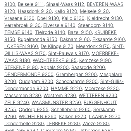
9100
,
Belsele 9111
,
Sinaai-Waas 9112
,
BEVEREN-WAAS
9120
,
Haasdonk 9120
,
Kallo 9120
,
Melsele 9120
,
Vrasene 9120
,
Doel 9130
,
Kallo 9130
,
Kieldrecht 9130
,
Verrebroek 9130
,
Elversele 9140
,
Steendorp 9140
,
TEMSE 9140
,
Tielrode 9140
,
Bazel 9150
,
KRUIBEKE
9150
,
Rupelmonde 9150
,
Daknam 9160
,
Eksaarde 9160
,
LOKEREN 9160
,
De Klinge 9170
,
Meerdonk 9170
,
SINT-
GILLIS-WAAS 9170
,
Sint-Pauwels 9170
,
MOERBEKE-
WAAS 9180
,
WACHTEBEKE 9185
,
Kemzeke 9190
,
STEKENE 9190
,
Appels 9200
,
Baasrode 9200
,
DENDERMONDE 9200
,
Grembergen 9200
,
Mespelare
9200
,
Oudegem 9200
,
Schoonaarde 9200
,
Sint-Gillis-
Dendermonde 9200
,
HAMME 9220
,
Moerzeke 9220
,
Massemen 9230
,
Westrem 9230
,
WETTEREN 9230
,
ZELE 9240
,
WAASMUNSTER 9250
,
BUGGENHOUT
9255
,
Opdorp 9255
,
Schellebelle 9260
,
Serskamp
9260
,
WICHELEN 9260
,
Kalken 9270
,
LAARNE 9270
,
Denderbelle 9280
,
LEBBEKE 9280
,
Wieze 9280
,
BERLARE 9290
,
Overmere 9290
,
Uitbergen 9290
,