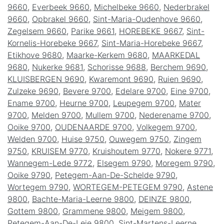
9660
,
Everbeek 9660
,
Michelbeke 9660
,
Nederbrakel
9660
,
Opbrakel 9660
,
Sint-Maria-Oudenhove 9660
,
Zegelsem 9660
,
Parike 9661
,
HOREBEKE 9667
,
Sint-
Kornelis-Horebeke 9667
,
Sint-Maria-Horebeke 9667
,
Etikhove 9680
,
Maarke-Kerkem 9680
,
MAARKEDAL
9680
,
Nukerke 9681
,
Schorisse 9688
,
Berchem 9690
,
KLUISBERGEN 9690
,
Kwaremont 9690
,
Ruien 9690
,
Zulzeke 9690
,
Bevere 9700
,
Edelare 9700
,
Eine 9700
,
Ename 9700
,
Heurne 9700
,
Leupegem 9700
,
Mater
9700
,
Melden 9700
,
Mullem 9700
,
Nederename 9700
,
Ooike 9700
,
OUDENAARDE 9700
,
Volkegem 9700
,
Welden 9700
,
Huise 9750
,
Ouwegem 9750
,
Zingem
9750
,
KRUISEM 9770
,
Kruishoutem 9770
,
Nokere 9771
,
Wannegem-Lede 9772
,
Elsegem 9790
,
Moregem 9790
,
Ooike 9790
,
Petegem-Aan-De-Schelde 9790
,
Wortegem 9790
,
WORTEGEM-PETEGEM 9790
,
Astene
9800
,
Bachte-Maria-Leerne 9800
,
DEINZE 9800
,
Gottem 9800
,
Grammene 9800
,
Meigem 9800
,
Petegem-Aan-De-Leie 9800
,
Sint-Martens-Leerne