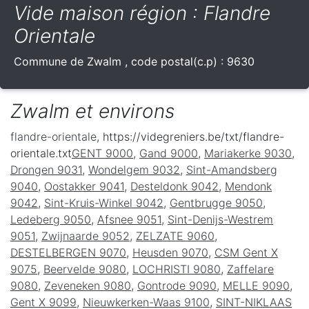
Vide maison région : Flandre
Orientale
Commune de
Zwalm
, code postal(c.p) :
9630
Zwalm et environs
flandre-orientale
, https://videgreniers.be/txt/flandre-
orientale.txt
GENT 9000
,
Gand 9000
,
Mariakerke 9030
,
Drongen 9031
,
Wondelgem 9032
,
Sint-Amandsberg
9040
,
Oostakker 9041
,
Desteldonk 9042
,
Mendonk
9042
,
Sint-Kruis-Winkel 9042
,
Gentbrugge 9050
,
Ledeberg 9050
,
Afsnee 9051
,
Sint-Denijs-Westrem
9051
,
Zwijnaarde 9052
,
ZELZATE 9060
,
DESTELBERGEN 9070
,
Heusden 9070
,
CSM Gent X
9075
,
Beervelde 9080
,
LOCHRISTI 9080
,
Zaffelare
9080
,
Zeveneken 9080
,
Gontrode 9090
,
MELLE 9090
,
Gent X 9099
,
Nieuwkerken-Waas 9100
,
SINT-NIKLAAS