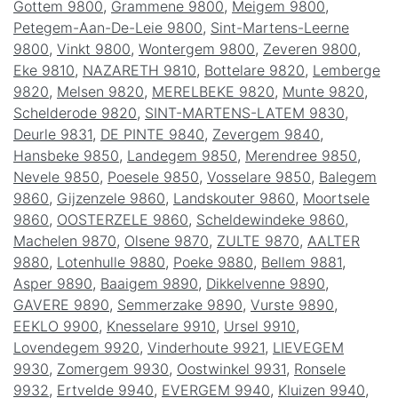
Gottem 9800
,
Grammene 9800
,
Meigem 9800
,
Petegem-Aan-De-Leie 9800
,
Sint-Martens-Leerne
9800
,
Vinkt 9800
,
Wontergem 9800
,
Zeveren 9800
,
Eke 9810
,
NAZARETH 9810
,
Bottelare 9820
,
Lemberge
9820
,
Melsen 9820
,
MERELBEKE 9820
,
Munte 9820
,
Schelderode 9820
,
SINT-MARTENS-LATEM 9830
,
Deurle 9831
,
DE PINTE 9840
,
Zevergem 9840
,
Hansbeke 9850
,
Landegem 9850
,
Merendree 9850
,
Nevele 9850
,
Poesele 9850
,
Vosselare 9850
,
Balegem
9860
,
Gijzenzele 9860
,
Landskouter 9860
,
Moortsele
9860
,
OOSTERZELE 9860
,
Scheldewindeke 9860
,
Machelen 9870
,
Olsene 9870
,
ZULTE 9870
,
AALTER
9880
,
Lotenhulle 9880
,
Poeke 9880
,
Bellem 9881
,
Asper 9890
,
Baaigem 9890
,
Dikkelvenne 9890
,
GAVERE 9890
,
Semmerzake 9890
,
Vurste 9890
,
EEKLO 9900
,
Knesselare 9910
,
Ursel 9910
,
Lovendegem 9920
,
Vinderhoute 9921
,
LIEVEGEM
9930
,
Zomergem 9930
,
Oostwinkel 9931
,
Ronsele
9932
,
Ertvelde 9940
,
EVERGEM 9940
,
Kluizen 9940
,