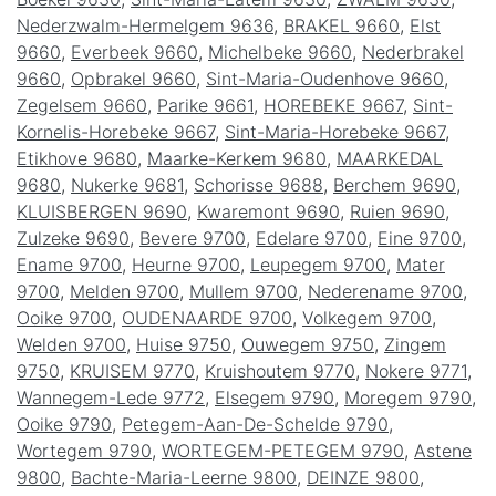
Nederzwalm-Hermelgem 9636
,
BRAKEL 9660
,
Elst
9660
,
Everbeek 9660
,
Michelbeke 9660
,
Nederbrakel
9660
,
Opbrakel 9660
,
Sint-Maria-Oudenhove 9660
,
Zegelsem 9660
,
Parike 9661
,
HOREBEKE 9667
,
Sint-
Kornelis-Horebeke 9667
,
Sint-Maria-Horebeke 9667
,
Etikhove 9680
,
Maarke-Kerkem 9680
,
MAARKEDAL
9680
,
Nukerke 9681
,
Schorisse 9688
,
Berchem 9690
,
KLUISBERGEN 9690
,
Kwaremont 9690
,
Ruien 9690
,
Zulzeke 9690
,
Bevere 9700
,
Edelare 9700
,
Eine 9700
,
Ename 9700
,
Heurne 9700
,
Leupegem 9700
,
Mater
9700
,
Melden 9700
,
Mullem 9700
,
Nederename 9700
,
Ooike 9700
,
OUDENAARDE 9700
,
Volkegem 9700
,
Welden 9700
,
Huise 9750
,
Ouwegem 9750
,
Zingem
9750
,
KRUISEM 9770
,
Kruishoutem 9770
,
Nokere 9771
,
Wannegem-Lede 9772
,
Elsegem 9790
,
Moregem 9790
,
Ooike 9790
,
Petegem-Aan-De-Schelde 9790
,
Wortegem 9790
,
WORTEGEM-PETEGEM 9790
,
Astene
9800
,
Bachte-Maria-Leerne 9800
,
DEINZE 9800
,