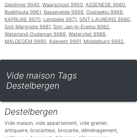
Sleidinge 9940
,
Waarschoot 9950
,
ASSENEDE 9960
,
Boekhoute 9961
,
Bassevelde 9968
,
Oosteeklo 9968
,
KAPRIJKE 9970
,
Lembeke 9971
,
SINT-LAUREINS 9980
,
Sint-Margriete 9981
,
Sint-Jan-In-Eremo 9982
,
Waterland-Oudeman 9988
,
Watervliet 9988
,
MALDEGEM 9990
,
Adegem 9991
,
Middelburg 9992
,
Vide maison Tags
Destelbergen
Destelbergen
Vide maison, vide appartement, vide grenier,
antiquaire, brocanteur, brocante, déménagement,