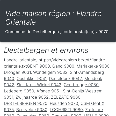
Vide maison région : Flandre
Orientale
Commune de
Destelbergen
, code postal(c.p) :
9070
Destelbergen et environs
flandre-orientale
, https://videgreniers.be/txt/flandre-
orientale.txt
GENT 9000
,
Gand 9000
,
Mariakerke 9030
,
Drongen 9031
,
Wondelgem 9032
,
Sint-Amandsberg
9040
,
Oostakker 9041
,
Desteldonk 9042
,
Mendonk
9042
,
Sint-Kruis-Winkel 9042
,
Gentbrugge 9050
,
Ledeberg 9050
,
Afsnee 9051
,
Sint-Denijs-Westrem
9051
,
Zwijnaarde 9052
,
ZELZATE 9060
,
DESTELBERGEN 9070
,
Heusden 9070
,
CSM Gent X
9075
,
Beervelde 9080
,
LOCHRISTI 9080
,
Zaffelare
9080
,
Zeveneken 9080
,
Gontrode 9090
,
MELLE 9090
,