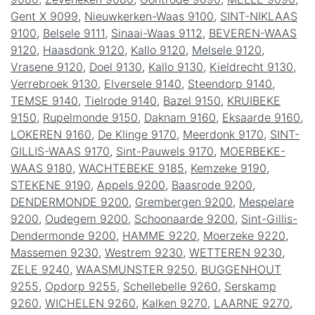
Gent X 9099
,
Nieuwkerken-Waas 9100
,
SINT-NIKLAAS
9100
,
Belsele 9111
,
Sinaai-Waas 9112
,
BEVEREN-WAAS
9120
,
Haasdonk 9120
,
Kallo 9120
,
Melsele 9120
,
Vrasene 9120
,
Doel 9130
,
Kallo 9130
,
Kieldrecht 9130
,
Verrebroek 9130
,
Elversele 9140
,
Steendorp 9140
,
TEMSE 9140
,
Tielrode 9140
,
Bazel 9150
,
KRUIBEKE
9150
,
Rupelmonde 9150
,
Daknam 9160
,
Eksaarde 9160
,
LOKEREN 9160
,
De Klinge 9170
,
Meerdonk 9170
,
SINT-
GILLIS-WAAS 9170
,
Sint-Pauwels 9170
,
MOERBEKE-
WAAS 9180
,
WACHTEBEKE 9185
,
Kemzeke 9190
,
STEKENE 9190
,
Appels 9200
,
Baasrode 9200
,
DENDERMONDE 9200
,
Grembergen 9200
,
Mespelare
9200
,
Oudegem 9200
,
Schoonaarde 9200
,
Sint-Gillis-
Dendermonde 9200
,
HAMME 9220
,
Moerzeke 9220
,
Massemen 9230
,
Westrem 9230
,
WETTEREN 9230
,
ZELE 9240
,
WAASMUNSTER 9250
,
BUGGENHOUT
9255
,
Opdorp 9255
,
Schellebelle 9260
,
Serskamp
9260
,
WICHELEN 9260
,
Kalken 9270
,
LAARNE 9270
,