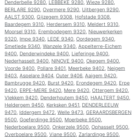
Denderbelle 9280
,
LEBBEKE 9280
,
Wieze 9280
,
BERLARE 9290
,
Overmere 9290
,
Uitbergen 9290
,
AALST 9300
,
Gijzegem 9308
,
Hofstade 9308
,
Baardegem 9310
,
Herdersem 9310
,
Meldert 9310
,
Moorsel 9310
,
Erembodegem 9320
,
Nieuwerkerken
9320
,
Impe 9340
,
LEDE 9340
,
Oordegem 9340
,
Smetlede 9340
,
Wanzele 9340
,
Appelterre-Eichem
9400
,
Denderwindeke 9400
,
Lieferinge 9400
,
Nederhasselt 9400
,
NINOVE 9400
,
Okegem 9400
,
Voorde 9400
,
Pollare 9401
,
Meerbeke 9402
,
Neigem
9403
,
Aspelare 9404
,
Outer 9406
,
Aaigem 9420
,
Bambrugge 9420
,
Burst 9420
,
Erondegem 9420
,
Erpe
9420
,
ERPE-MERE 9420
,
Mere 9420
,
Ottergem 9420
,
Vlekkem 9420
,
Denderhoutem 9450
,
HAALTERT 9450
,
Heldergem 9450
,
Kerksken 9451
,
DENDERLEEUW
9470
,
Iddergem 9472
,
Welle 9473
,
GERAARDSBERGEN
9500
,
Goeferdinge 9500
,
Moerbeke 9500
,
Nederboelare 9500
,
Onkerzele 9500
,
Ophasselt 9500
,
Overboelare 9500
,
Viane 9500
,
Zarlardinge 9500
,