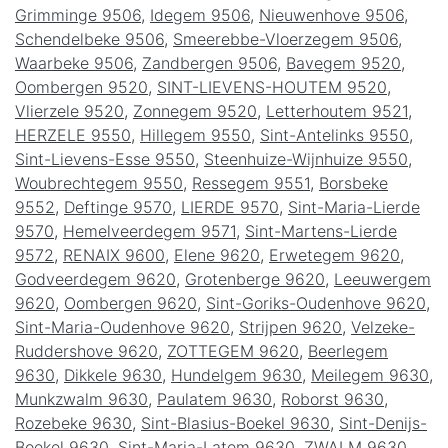
Grimminge 9506
,
Idegem 9506
,
Nieuwenhove 9506
,
Schendelbeke 9506
,
Smeerebbe-Vloerzegem 9506
,
Waarbeke 9506
,
Zandbergen 9506
,
Bavegem 9520
,
Oombergen 9520
,
SINT-LIEVENS-HOUTEM 9520
,
Vlierzele 9520
,
Zonnegem 9520
,
Letterhoutem 9521
,
HERZELE 9550
,
Hillegem 9550
,
Sint-Antelinks 9550
,
Sint-Lievens-Esse 9550
,
Steenhuize-Wijnhuize 9550
,
Woubrechtegem 9550
,
Ressegem 9551
,
Borsbeke
9552
,
Deftinge 9570
,
LIERDE 9570
,
Sint-Maria-Lierde
9570
,
Hemelveerdegem 9571
,
Sint-Martens-Lierde
9572
,
RENAIX 9600
,
Elene 9620
,
Erwetegem 9620
,
Godveerdegem 9620
,
Grotenberge 9620
,
Leeuwergem
9620
,
Oombergen 9620
,
Sint-Goriks-Oudenhove 9620
,
Sint-Maria-Oudenhove 9620
,
Strijpen 9620
,
Velzeke-
Ruddershove 9620
,
ZOTTEGEM 9620
,
Beerlegem
9630
,
Dikkele 9630
,
Hundelgem 9630
,
Meilegem 9630
,
Munkzwalm 9630
,
Paulatem 9630
,
Roborst 9630
,
Rozebeke 9630
,
Sint-Blasius-Boekel 9630
,
Sint-Denijs-
Boekel 9630
,
Sint-Maria-Latem 9630
,
ZWALM 9630
,