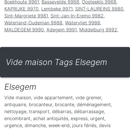
Boekhoute 9961
,
Bassevelde 9968
,
Oosteeklo 9968
,
KAPRIJKE 9970
,
Lembeke 9971
,
SINT-LAUREINS 9980
,
Sint-Margriete 9981
,
Sint-Jan-In-Eremo 9982
,
Waterland-Oudeman 9988
,
Watervliet 9988
,
MALDEGEM 9990
,
Adegem 9991
,
Middelburg 9992
,
Vide maison Tags Elsegem
Elsegem
Vide maison, vide appartement, vide grenier,
antiquaire, brocanteur, brocante, déménagement,
nettoyage, transport, débarras, débarrassage,
encombrant, achat antiquités, express, urgent,
urgence, dimanche, week-end, jours fériés, devis