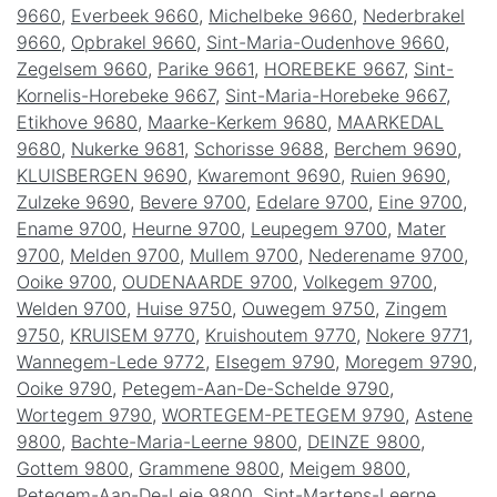
9660
,
Everbeek 9660
,
Michelbeke 9660
,
Nederbrakel
9660
,
Opbrakel 9660
,
Sint-Maria-Oudenhove 9660
,
Zegelsem 9660
,
Parike 9661
,
HOREBEKE 9667
,
Sint-
Kornelis-Horebeke 9667
,
Sint-Maria-Horebeke 9667
,
Etikhove 9680
,
Maarke-Kerkem 9680
,
MAARKEDAL
9680
,
Nukerke 9681
,
Schorisse 9688
,
Berchem 9690
,
KLUISBERGEN 9690
,
Kwaremont 9690
,
Ruien 9690
,
Zulzeke 9690
,
Bevere 9700
,
Edelare 9700
,
Eine 9700
,
Ename 9700
,
Heurne 9700
,
Leupegem 9700
,
Mater
9700
,
Melden 9700
,
Mullem 9700
,
Nederename 9700
,
Ooike 9700
,
OUDENAARDE 9700
,
Volkegem 9700
,
Welden 9700
,
Huise 9750
,
Ouwegem 9750
,
Zingem
9750
,
KRUISEM 9770
,
Kruishoutem 9770
,
Nokere 9771
,
Wannegem-Lede 9772
,
Elsegem 9790
,
Moregem 9790
,
Ooike 9790
,
Petegem-Aan-De-Schelde 9790
,
Wortegem 9790
,
WORTEGEM-PETEGEM 9790
,
Astene
9800
,
Bachte-Maria-Leerne 9800
,
DEINZE 9800
,
Gottem 9800
,
Grammene 9800
,
Meigem 9800
,
Petegem-Aan-De-Leie 9800
,
Sint-Martens-Leerne