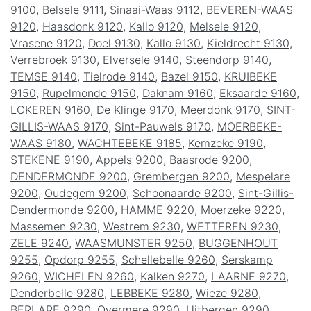
9100
,
Belsele 9111
,
Sinaai-Waas 9112
,
BEVEREN-WAAS
9120
,
Haasdonk 9120
,
Kallo 9120
,
Melsele 9120
,
Vrasene 9120
,
Doel 9130
,
Kallo 9130
,
Kieldrecht 9130
,
Verrebroek 9130
,
Elversele 9140
,
Steendorp 9140
,
TEMSE 9140
,
Tielrode 9140
,
Bazel 9150
,
KRUIBEKE
9150
,
Rupelmonde 9150
,
Daknam 9160
,
Eksaarde 9160
,
LOKEREN 9160
,
De Klinge 9170
,
Meerdonk 9170
,
SINT-
GILLIS-WAAS 9170
,
Sint-Pauwels 9170
,
MOERBEKE-
WAAS 9180
,
WACHTEBEKE 9185
,
Kemzeke 9190
,
STEKENE 9190
,
Appels 9200
,
Baasrode 9200
,
DENDERMONDE 9200
,
Grembergen 9200
,
Mespelare
9200
,
Oudegem 9200
,
Schoonaarde 9200
,
Sint-Gillis-
Dendermonde 9200
,
HAMME 9220
,
Moerzeke 9220
,
Massemen 9230
,
Westrem 9230
,
WETTEREN 9230
,
ZELE 9240
,
WAASMUNSTER 9250
,
BUGGENHOUT
9255
,
Opdorp 9255
,
Schellebelle 9260
,
Serskamp
9260
,
WICHELEN 9260
,
Kalken 9270
,
LAARNE 9270
,
Denderbelle 9280
,
LEBBEKE 9280
,
Wieze 9280
,
BERLARE 9290
,
Overmere 9290
,
Uitbergen 9290
,