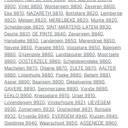
9800
,
Vinkt 9800
,
Wontergem 9800
,
Zeveren 9800
,
Eke 9810
,
NAZARETH 9810
,
Bottelare 9820
,
Lemberge
9820
,
Melsen 9820
,
MERELBEKE 9820
,
Munte 9820
,
Schelderode 9820
,
SINT-MARTENS-LATEM 9830
,
Deurle 9831
,
DE PINTE 9840
,
Zevergem 9840
,
Hansbeke 9850
,
Landegem 9850
,
Merendree 9850
,
Nevele 9850
,
Poesele 9850
,
Vosselare 9850
,
Balegem
9860
,
Gijzenzele 9860
,
Landskouter 9860
,
Moortsele
9860
,
OOSTERZELE 9860
,
Scheldewindeke 9860
,
Machelen 9870
,
Olsene 9870
,
ZULTE 9870
,
AALTER
9880
,
Lotenhulle 9880
,
Poeke 9880
,
Bellem 9881
,
Asper 9890
,
Baaigem 9890
,
Dikkelvenne 9890
,
GAVERE 9890
,
Semmerzake 9890
,
Vurste 9890
,
EEKLO 9900
,
Knesselare 9910
,
Ursel 9910
,
Lovendegem 9920
,
Vinderhoute 9921
,
LIEVEGEM
9930
,
Zomergem 9930
,
Oostwinkel 9931
,
Ronsele
9932
,
Ertvelde 9940
,
EVERGEM 9940
,
Kluizen 9940
,
Sleidinge 9940
,
Waarschoot 9950
,
ASSENEDE 9960
,