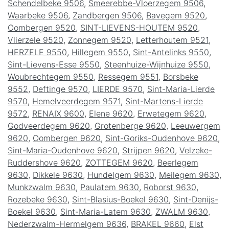
Schendelbeke 9506
,
Smeerebbe-Vloerzegem 9506
,
Waarbeke 9506
,
Zandbergen 9506
,
Bavegem 9520
,
Oombergen 9520
,
SINT-LIEVENS-HOUTEM 9520
,
Vlierzele 9520
,
Zonnegem 9520
,
Letterhoutem 9521
,
HERZELE 9550
,
Hillegem 9550
,
Sint-Antelinks 9550
,
Sint-Lievens-Esse 9550
,
Steenhuize-Wijnhuize 9550
,
Woubrechtegem 9550
,
Ressegem 9551
,
Borsbeke
9552
,
Deftinge 9570
,
LIERDE 9570
,
Sint-Maria-Lierde
9570
,
Hemelveerdegem 9571
,
Sint-Martens-Lierde
9572
,
RENAIX 9600
,
Elene 9620
,
Erwetegem 9620
,
Godveerdegem 9620
,
Grotenberge 9620
,
Leeuwergem
9620
,
Oombergen 9620
,
Sint-Goriks-Oudenhove 9620
,
Sint-Maria-Oudenhove 9620
,
Strijpen 9620
,
Velzeke-
Ruddershove 9620
,
ZOTTEGEM 9620
,
Beerlegem
9630
,
Dikkele 9630
,
Hundelgem 9630
,
Meilegem 9630
,
Munkzwalm 9630
,
Paulatem 9630
,
Roborst 9630
,
Rozebeke 9630
,
Sint-Blasius-Boekel 9630
,
Sint-Denijs-
Boekel 9630
,
Sint-Maria-Latem 9630
,
ZWALM 9630
,
Nederzwalm-Hermelgem 9636
,
BRAKEL 9660
,
Elst