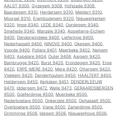
AALST 9300
,
Gijzegem 9308
,
Hofstade 9308
,
Baardegem 9310
,
Herdersem 9310
,
Meldert 9310
,
Moorsel 9310
,
Erembodegem 9320
,
Nieuwerkerken
9320
,
Impe 9340
,
LEDE 9340
,
Oordegem 9340
,
Smetlede 9340
,
Wanzele 9340
,
Appelterre-Eichem
9400
,
Denderwindeke 9400
,
Lieferinge 9400
,
Nederhasselt 9400
,
NINOVE 9400
,
Okegem 9400
,
Voorde 9400
,
Pollare 9401
,
Meerbeke 9402
,
Neigem
9403
,
Aspelare 9404
,
Outer 9406
,
Aaigem 9420
,
Bambrugge 9420
,
Burst 9420
,
Erondegem 9420
,
Erpe
9420
,
ERPE-MERE 9420
,
Mere 9420
,
Ottergem 9420
,
Vlekkem 9420
,
Denderhoutem 9450
,
HAALTERT 9450
,
Heldergem 9450
,
Kerksken 9451
,
DENDERLEEUW
9470
,
Iddergem 9472
,
Welle 9473
,
GERAARDSBERGEN
9500
,
Goeferdinge 9500
,
Moerbeke 9500
,
Nederboelare 9500
,
Onkerzele 9500
,
Ophasselt 9500
,
Overboelare 9500
,
Viane 9500
,
Zarlardinge 9500
,
Grimminge 9506
,
Idegem 9506
,
Nieuwenhove 9506
,