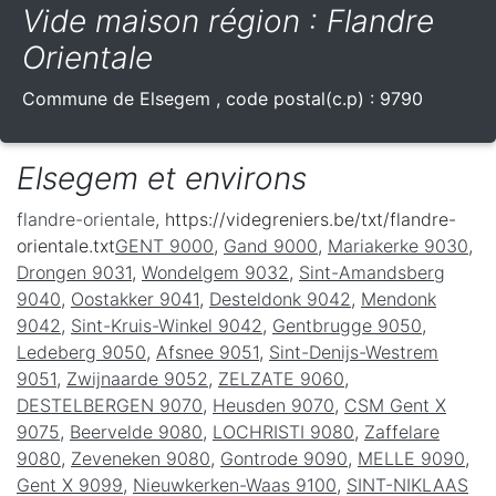
Vide maison région : Flandre
Orientale
Commune de
Elsegem
, code postal(c.p) :
9790
Elsegem et environs
flandre-orientale
, https://videgreniers.be/txt/flandre-
orientale.txt
GENT 9000
,
Gand 9000
,
Mariakerke 9030
,
Drongen 9031
,
Wondelgem 9032
,
Sint-Amandsberg
9040
,
Oostakker 9041
,
Desteldonk 9042
,
Mendonk
9042
,
Sint-Kruis-Winkel 9042
,
Gentbrugge 9050
,
Ledeberg 9050
,
Afsnee 9051
,
Sint-Denijs-Westrem
9051
,
Zwijnaarde 9052
,
ZELZATE 9060
,
DESTELBERGEN 9070
,
Heusden 9070
,
CSM Gent X
9075
,
Beervelde 9080
,
LOCHRISTI 9080
,
Zaffelare
9080
,
Zeveneken 9080
,
Gontrode 9090
,
MELLE 9090
,
Gent X 9099
,
Nieuwkerken-Waas 9100
,
SINT-NIKLAAS